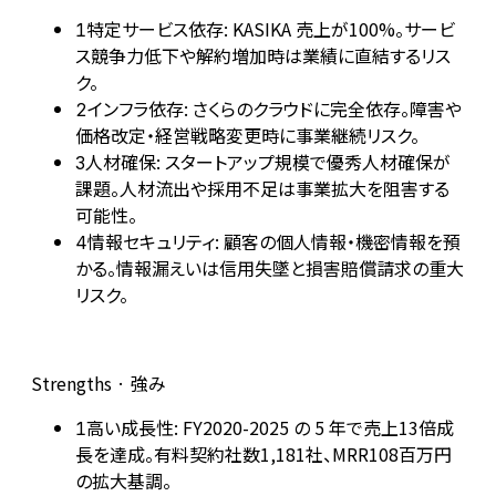
特定サービス依存: KASIKA 売上が100%。サービ
1
ス競争力低下や解約増加時は業績に直結するリス
ク。
インフラ依存: さくらのクラウドに完全依存。障害や
2
価格改定・経営戦略変更時に事業継続リスク。
人材確保: スタートアップ規模で優秀人材確保が
3
課題。人材流出や採用不足は事業拡大を阻害する
可能性。
情報セキュリティ: 顧客の個人情報・機密情報を預
4
かる。情報漏えいは信用失墜と損害賠償請求の重大
リスク。
Strengths · 強み
高い成長性: FY2020-2025 の 5 年で売上13倍成
1
長を達成。有料契約社数1,181社、MRR108百万円
の拡大基調。