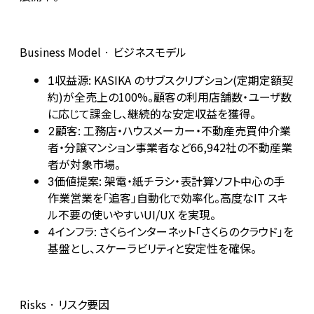
Business Model · ビジネスモデル
収益源: KASIKA のサブスクリプション(定期定額契
1
約)が全売上の100%。顧客の利用店舗数・ユーザ数
に応じて課金し、継続的な安定収益を獲得。
顧客: 工務店・ハウスメーカー・不動産売買仲介業
2
者・分譲マンション事業者など66,942社の不動産業
者が対象市場。
価値提案: 架電・紙チラシ・表計算ソフト中心の手
3
作業営業を「追客」自動化で効率化。高度なIT スキ
ル不要の使いやすいUI/UX を実現。
インフラ: さくらインターネット「さくらのクラウド」を
4
基盤とし、スケーラビリティと安定性を確保。
Risks · リスク要因