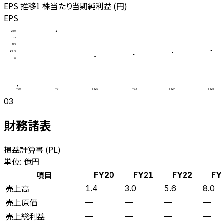
EPS 推移
1 株当たり当期純利益 (円)
EPS
250
187.5
125
62.5
0
FY20
FY21
FY22
FY23
FY24
FY25
03
財務諸表
損益計算書 (PL)
単位: 億円
項目
FY20
FY21
FY22
F
売上高
1.4
3.0
5.6
8.0
売上原価
—
—
—
—
売上総利益
—
—
—
—