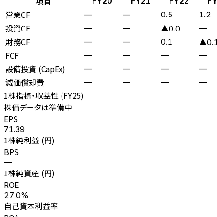
項目
FY20
FY21
FY22
F
営業CF
—
—
0.5
1.2
投資CF
—
—
—
▲0.0
財務CF
—
—
0.1
▲0.
FCF
—
—
—
—
設備投資 (CapEx)
—
—
—
—
減価償却費
—
—
—
—
1株指標・収益性 (
FY25
)
株価データは準備中
EPS
71.39
1株純利益 (円)
BPS
—
1株純資産 (円)
ROE
27.0%
自己資本利益率