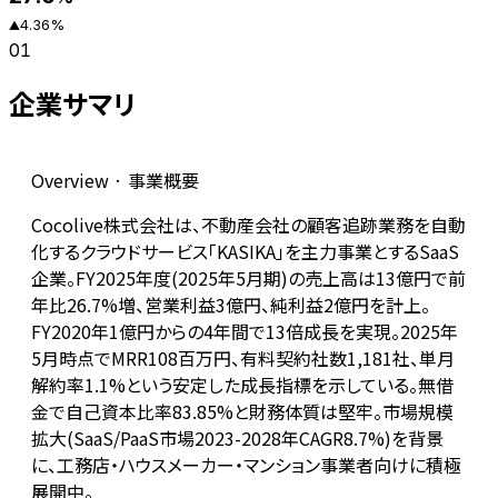
4.36
%
▲
01
企業サマリ
Overview · 事業概要
Cocolive株式会社は、不動産会社の顧客追跡業務を自動
化するクラウドサービス「KASIKA」を主力事業とするSaaS
企業。FY2025年度(2025年5月期)の売上高は13億円で前
年比26.7%増、営業利益3億円、純利益2億円を計上。
FY2020年1億円からの4年間で13倍成長を実現。2025年
5月時点でMRR108百万円、有料契約社数1,181社、単月
解約率1.1%という安定した成長指標を示している。無借
金で自己資本比率83.85%と財務体質は堅牢。市場規模
拡大(SaaS/PaaS市場2023-2028年CAGR8.7%)を背景
に、工務店・ハウスメーカー・マンション事業者向けに積極
展開中。