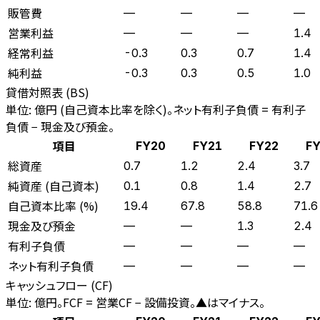
販管費
—
—
—
—
営業利益
—
—
—
1.4
経常利益
-0.3
0.3
0.7
1.4
純利益
-0.3
0.3
0.5
1.0
貸借対照表 (BS)
単位: 億円 (自己資本比率を除く)。ネット有利子負債 = 有利子
負債 − 現金及び預金。
項目
FY20
FY21
FY22
F
総資産
0.7
1.2
2.4
3.7
純資産 (自己資本)
0.1
0.8
1.4
2.7
自己資本比率 (%)
19.4
67.8
58.8
71.6
現金及び預金
—
—
1.3
2.4
有利子負債
—
—
—
—
ネット有利子負債
—
—
—
—
キャッシュフロー (CF)
単位: 億円。FCF = 営業CF − 設備投資。▲はマイナス。