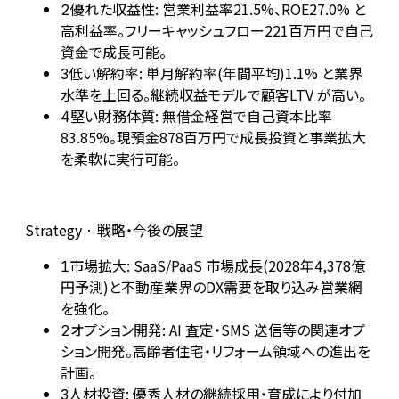
優れた収益性: 営業利益率21.5%、ROE27.0% と
2
高利益率。フリーキャッシュフロー221百万円で自己
資金で成長可能。
低い解約率: 単月解約率(年間平均)1.1% と業界
3
水準を上回る。継続収益モデルで顧客LTV が高い。
堅い財務体質: 無借金経営で自己資本比率
4
83.85%。現預金878百万円で成長投資と事業拡大
を柔軟に実行可能。
Strategy · 戦略・今後の展望
市場拡大: SaaS/PaaS 市場成長(2028年4,378億
1
円予測)と不動産業界のDX需要を取り込み営業網
を強化。
オプション開発: AI 査定・SMS 送信等の関連オプ
2
ション開発。高齢者住宅・リフォーム領域への進出を
計画。
人材投資: 優秀人材の継続採用・育成により付加
3