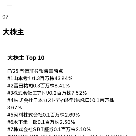
—
07
大株主
大株主 Top 10
FY
25
有価証券報告書時点
山本考伸
#
1
1.3百万株
43.84%
富田祐司
#
2
0.3百万株
8.41%
株式会社エアトリ
#
3
0.2百万株
7.52%
株式会社日本カストディ銀行（信託口）
#
4
0.1百万株
3.67%
河村株式会社
#
5
0.1百万株
2.69%
木下圭一郎
#
6
0.1百万株
2.50%
株式会社ＳＢＩ証券
#
7
0.1百万株
2.10%