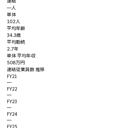
連結
人
—
単体
人
102
平均年齢
歳
34.3
平均勤続
年
2.7
単体 平均年収
万円
508
連結従業員数 推移
FY
21
—
FY
22
—
FY
23
—
FY
24
—
FY
25