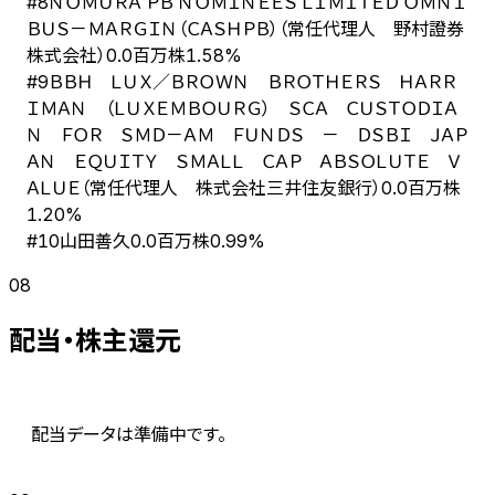
ＮＯＭＵＲＡ ＰＢ ＮＯＭＩＮＥＥＳ ＬＩＭＩＴＥＤ ＯＭＮＩ
#
8
ＢＵＳ－ＭＡＲＧＩＮ（ＣＡＳＨＰＢ）（常任代理人 野村證券
株式会社）
0.0百万株
1.58%
ＢＢＨ ＬＵＸ／ＢＲＯＷＮ ＢＲＯＴＨＥＲＳ ＨＡＲＲ
#
9
ＩＭＡＮ （ＬＵＸＥＭＢＯＵＲＧ） ＳＣＡ ＣＵＳＴＯＤＩＡ
Ｎ ＦＯＲ ＳＭＤ－ＡＭ ＦＵＮＤＳ － ＤＳＢＩ ＪＡＰ
ＡＮ ＥＱＵＩＴＹ ＳＭＡＬＬ ＣＡＰ ＡＢＳＯＬＵＴＥ Ｖ
ＡＬＵＥ（常任代理人 株式会社三井住友銀行）
0.0百万株
1.20%
山田善久
#
10
0.0百万株
0.99%
08
配当・株主還元
配当データは準備中です。