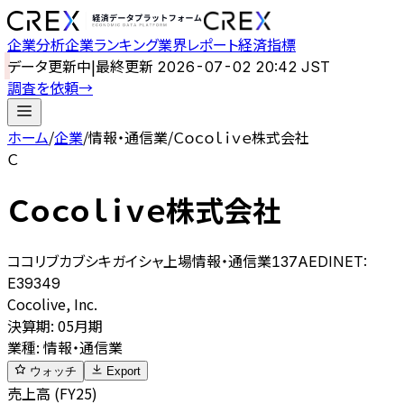
企業分析
企業ランキング
業界レポート
経済指標
データ更新中
|
最終更新
2026-07-02 20:42 JST
調査を依頼
→
ホーム
/
企業
/
情報・通信業
/
Ｃｏｃｏｌｉｖｅ株式会社
Ｃ
Ｃｏｃｏｌｉｖｅ株式会社
ココリブカブシキガイシャ
上場
情報・通信業
137A
EDINET:
E39349
Cocolive, Inc.
決算期
:
05月期
業種
:
情報・通信業
ウォッチ
Export
売上高 (FY25)