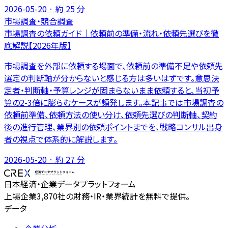
2026-05-20
· 約
25
分
市場調査・競合調査
市場調査の依頼ガイド｜依頼前の準備・流れ・依頼先選びを徹
底解説【2026年版】
市場調査を外部に依頼する場面で、依頼前の準備不足や依頼先
選定の判断軸が分からないと感じる方は多いはずです。意思決
定者・判断軸・予算レンジが固まらないまま依頼すると、当初予
算の2-3倍に膨らむケースが頻発します。本記事では市場調査の
依頼前準備、依頼方法の使い分け、依頼先選びの判断軸、契約
後の進行管理、業界別の依頼ポイントまでを、戦略コンサル出身
者の視点で体系的に解説します。
2026-05-20
· 約
27
分
日本経済・企業データプラットフォーム
上場企業3,870社の財務・IR・業界統計を無料で提供。
データ