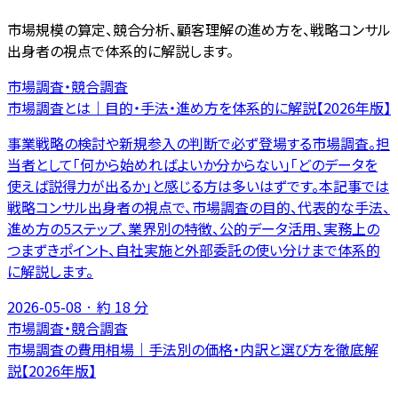
市場規模の算定、競合分析、顧客理解の進め方を、戦略コンサル
出身者の視点で体系的に解説します。
市場調査・競合調査
市場調査とは｜目的・手法・進め方を体系的に解説【2026年版】
事業戦略の検討や新規参入の判断で必ず登場する市場調査。担
当者として「何から始めればよいか分からない」「どのデータを
使えば説得力が出るか」と感じる方は多いはずです。本記事では
戦略コンサル出身者の視点で、市場調査の目的、代表的な手法、
進め方の5ステップ、業界別の特徴、公的データ活用、実務上の
つまずきポイント、自社実施と外部委託の使い分けまで体系的
に解説します。
2026-05-08
· 約
18
分
市場調査・競合調査
市場調査の費用相場｜手法別の価格・内訳と選び方を徹底解
説【2026年版】