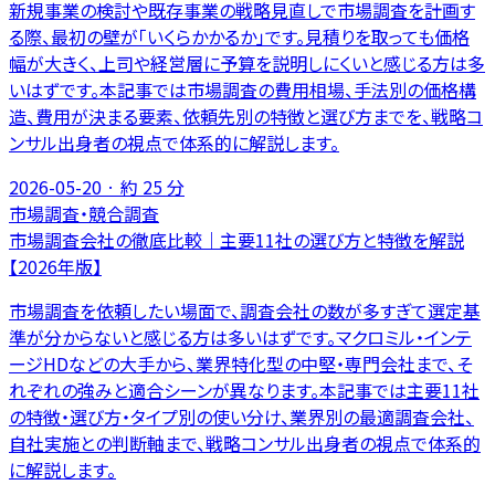
新規事業の検討や既存事業の戦略見直しで市場調査を計画す
る際、最初の壁が「いくらかかるか」です。見積りを取っても価格
幅が大きく、上司や経営層に予算を説明しにくいと感じる方は多
いはずです。本記事では市場調査の費用相場、手法別の価格構
造、費用が決まる要素、依頼先別の特徴と選び方までを、戦略コ
ンサル出身者の視点で体系的に解説します。
2026-05-20
· 約
25
分
市場調査・競合調査
市場調査会社の徹底比較｜主要11社の選び方と特徴を解説
【2026年版】
市場調査を依頼したい場面で、調査会社の数が多すぎて選定基
準が分からないと感じる方は多いはずです。マクロミル・インテ
ージHDなどの大手から、業界特化型の中堅・専門会社まで、そ
れぞれの強みと適合シーンが異なります。本記事では主要11社
の特徴・選び方・タイプ別の使い分け、業界別の最適調査会社、
自社実施との判断軸まで、戦略コンサル出身者の視点で体系的
に解説します。