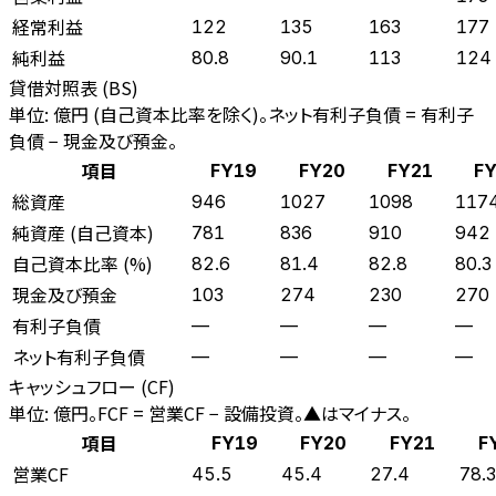
経常利益
122
135
163
177
純利益
80.8
90.1
113
124
貸借対照表 (BS)
単位: 億円 (自己資本比率を除く)。ネット有利子負債 = 有利子
負債 − 現金及び預金。
項目
FY19
FY20
FY21
FY
総資産
946
1027
1098
117
純資産 (自己資本)
781
836
910
942
自己資本比率 (%)
82.6
81.4
82.8
80.3
現金及び預金
103
274
230
270
有利子負債
—
—
—
—
ネット有利子負債
—
—
—
—
キャッシュフロー (CF)
単位: 億円。FCF = 営業CF − 設備投資。▲はマイナス。
項目
FY19
FY20
FY21
F
営業CF
45.5
45.4
27.4
78.3