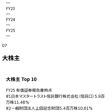
—
FY
23
—
FY
24
—
FY
25
—
07
大株主
大株主 Top 10
FY
25
有価証券報告書時点
日本マスタートラスト信託銀行株式会社（信託口）
#
1
5.9百
万株
11.48%
一般財団法人上田記念財団
#
2
5.4百万株
10.61%