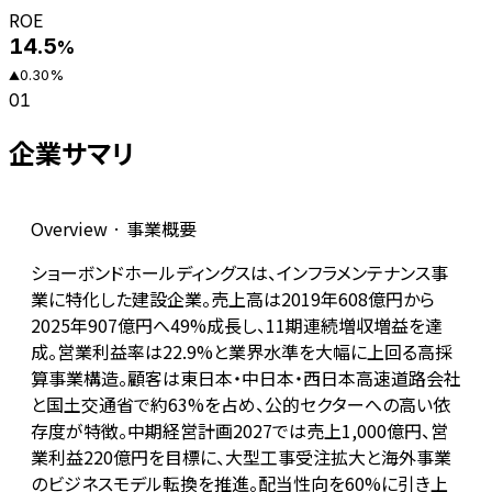
ROE
14.5
%
0.30
%
▲
01
企業サマリ
Overview · 事業概要
ショーボンドホールディングスは、インフラメンテナンス事
業に特化した建設企業。売上高は2019年608億円から
2025年907億円へ49%成長し、11期連続増収増益を達
成。営業利益率は22.9%と業界水準を大幅に上回る高採
算事業構造。顧客は東日本・中日本・西日本高速道路会社
と国土交通省で約63%を占め、公的セクターへの高い依
存度が特徴。中期経営計画2027では売上1,000億円、営
業利益220億円を目標に、大型工事受注拡大と海外事業
のビジネスモデル転換を推進。配当性向を60%に引き上