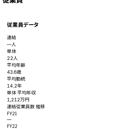
従業員データ
連結
人
—
単体
人
22
平均年齢
歳
43.6
平均勤続
年
14.2
単体 平均年収
万円
1,212
連結従業員数 推移
FY
21
—
FY
22