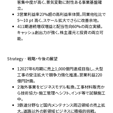
客集中度が高く、景気変動に耐性ある事業基盤確
立。
営業利益率23%超の高利益率体質。同業他社比で
3
5～10 pt 高く、スケール拡大でさらに改善余地。
11期連続増収増益と配当性向60%の両立実績。
4
キャッシュ創出力が強く、株主還元と投資の両立可
能。
Strategy · 戦略・今後の展望
2027年6月期に売上1,000億円達成目指し、大型
1
工事の受注拡大で競争力強化推進。営業利益220
億円計画。
海外事業をビジネスモデル転換。工事材料販売か
2
ら技術協力・施工管理へシフト、インド等で試験施工
中。
鉄道分野など国内メンテナンス周辺領域の売上拡
3
大。道路以外の新領域ビジネスに積極的挑戦。