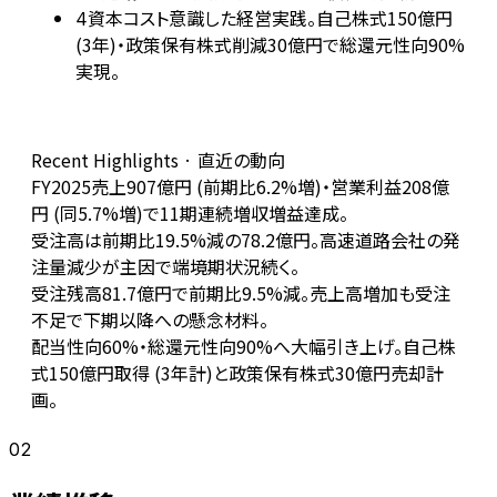
資本コスト意識した経営実践。自己株式150億円
4
(3年)・政策保有株式削減30億円で総還元性向90%
実現。
Recent Highlights · 直近の動向
FY2025売上907億円 (前期比6.2%増)・営業利益208億
円 (同5.7%増)で11期連続増収増益達成。
受注高は前期比19.5%減の78.2億円。高速道路会社の発
注量減少が主因で端境期状況続く。
受注残高81.7億円で前期比9.5%減。売上高増加も受注
不足で下期以降への懸念材料。
配当性向60%・総還元性向90%へ大幅引き上げ。自己株
式150億円取得 (3年計)と政策保有株式30億円売却計
画。
02