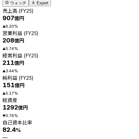
ウォッチ
Export
売上高 (FY25)
907
億円
6.20
%
▲
営業利益 (FY25)
208
億円
5.74
%
▲
経常利益 (FY25)
211
億円
3.44
%
▲
純利益 (FY25)
151
億円
5.17
%
▲
総資産
1292
億円
0.76
%
▼
自己資本比率
82.4
%
—