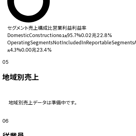
セグメント
売上
構成比
営業利益
利益率
DomesticConstruction
95.7
%
0.02兆
22.8%
0.1
兆
OperatingSegmentsNotIncludedInReportableSegmentsAn
4.3
%
0.00兆
23.4%
兆
05
地域別売上
地域別売上データは準備中です。
06
従業員