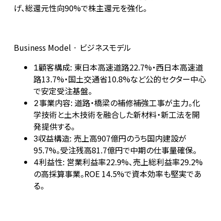
げ、総還元性向90%で株主還元を強化。
Business Model · ビジネスモデル
顧客構成: 東日本高速道路22.7%・西日本高速道
1
路13.7%・国土交通省10.8%など公的セクター中心
で安定受注基盤。
事業内容: 道路・橋梁の補修補強工事が主力。化
2
学技術と土木技術を融合した新材料・新工法を開
発提供する。
収益構造: 売上高907億円のうち国内建設が
3
95.7%。受注残高81.7億円で中期の仕事量確保。
利益性: 営業利益率22.9%、売上総利益率29.2%
4
の高採算事業。ROE 14.5%で資本効率も堅実であ
る。