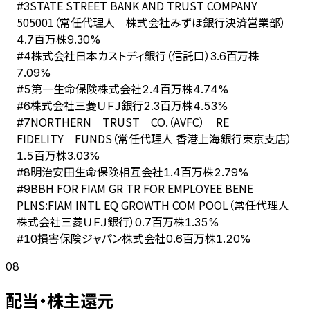
STATE STREET BANK AND TRUST COMPANY
#
3
505001（常任代理人 株式会社みずほ銀行決済営業部）
4.7百万株
9.30%
株式会社日本カストディ銀行（信託口）
#
4
3.6百万株
7.09%
第一生命保険株式会社
#
5
2.4百万株
4.74%
株式会社三菱ＵＦＪ銀行
#
6
2.3百万株
4.53%
NORTHERN TRUST CO.（AVFC） RE
#
7
FIDELITY FUNDS（常任代理人 香港上海銀行東京支店）
1.5百万株
3.03%
明治安田生命保険相互会社
#
8
1.4百万株
2.79%
BBH FOR FIAM GR TR FOR EMPLOYEE BENE
#
9
PLNS:FIAM INTL EQ GROWTH COM POOL（常任代理人
株式会社三菱ＵＦＪ銀行）
0.7百万株
1.35%
損害保険ジャパン株式会社
#
10
0.6百万株
1.20%
08
配当・株主還元