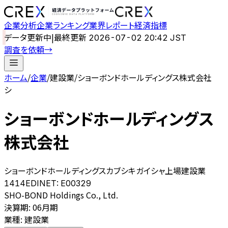
企業分析
企業ランキング
業界レポート
経済指標
データ更新中
|
最終更新
2026-07-02 20:42 JST
調査を依頼
→
ホーム
/
企業
/
建設業
/
ショーボンドホールディングス株式会社
シ
ショーボンドホールディングス
株式会社
ショーボンドホールディングスカブシキガイシャ
上場
建設業
1414
EDINET:
E00329
SHO-BOND Holdings Co., Ltd.
決算期
:
06月期
業種
:
建設業