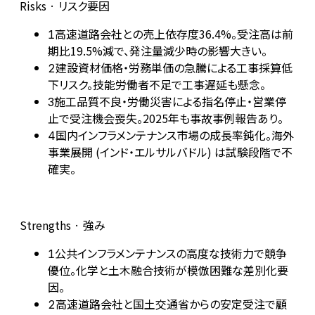
Risks · リスク要因
高速道路会社との売上依存度36.4%。受注高は前
1
期比19.5%減で、発注量減少時の影響大きい。
建設資材価格・労務単価の急騰による工事採算低
2
下リスク。技能労働者不足で工事遅延も懸念。
施工品質不良・労働災害による指名停止・営業停
3
止で受注機会喪失。2025年も事故事例報告あり。
国内インフラメンテナンス市場の成長率鈍化。海外
4
事業展開 (インド・エルサルバドル) は試験段階で不
確実。
Strengths · 強み
公共インフラメンテナンスの高度な技術力で競争
1
優位。化学と土木融合技術が模倣困難な差別化要
因。
高速道路会社と国土交通省からの安定受注で顧
2