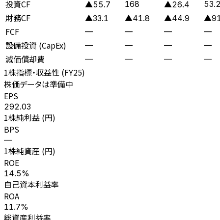
投資CF
168
53.
▲55.7
▲26.4
財務CF
▲33.1
▲41.8
▲44.9
▲91
FCF
—
—
—
—
設備投資 (CapEx)
—
—
—
—
減価償却費
—
—
—
—
1株指標・収益性 (
FY25
)
株価データは準備中
EPS
292.03
1株純利益 (円)
BPS
—
1株純資産 (円)
ROE
14.5%
自己資本利益率
ROA
11.7%
総資産利益率