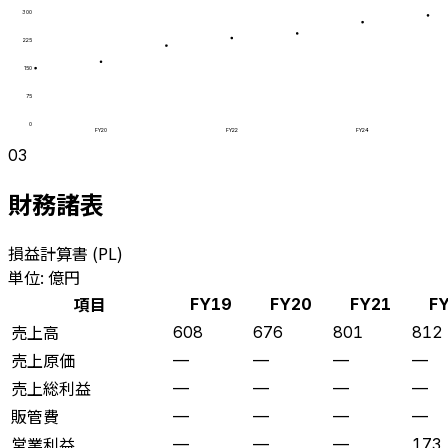
300
225
150
75
0
FY20
FY22
FY24
03
財務諸表
損益計算書 (PL)
単位: 億円
項目
FY19
FY20
FY21
F
売上高
608
676
801
812
売上原価
—
—
—
—
売上総利益
—
—
—
—
販管費
—
—
—
—
営業利益
—
—
—
173