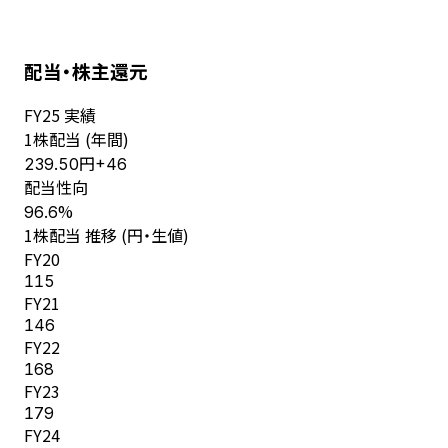
配当・株主還元
FY
25
実績
1株配当 (年間)
円
239.50
+
46
配当性向
%
96.6
1株配当 推移 (円・生値)
FY
20
115
FY
21
146
FY
22
168
FY
23
179
FY
24