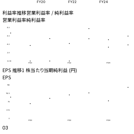
FY20
FY22
FY24
利益率推移
営業利益率 / 純利益率
営業利益率
純利益率
8.0
6.0
4.0
2.0
0.0
FY20
FY22
FY24
EPS 推移
1 株当たり当期純利益 (円)
EPS
150
112.5
75
37.5
0
FY20
FY22
FY24
03