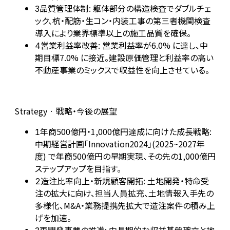
品質管理体制: 躯体部分の構造検査でダブルチェ
3
ック、杭・配筋・生コン・内装工事の第三者機関検査
導入により業界標準以上の施工品質を確保。
営業利益率改善: 営業利益率が6.0% に達し、中
4
期目標7.0% に接近。建設原価管理と利益率の高い
不動産事業のミックスで収益性を向上させている。
Strategy · 戦略・今後の展望
年商500億円・1,000億円達成に向けた成長戦略:
1
中期経営計画「Innovation2024」(2025~2027年
度) で年商500億円の早期実現、その先の1,000億円
ステップアップを目指す。
造注比率向上・新規顧客開拓: 土地開発・特命受
2
注の拡大に向け、担当人員拡充、土地情報入手先の
多様化、M&A・業務提携先拡大で造注案件の積み上
げを加速。