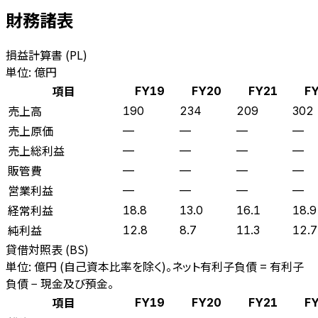
財務諸表
損益計算書 (PL)
単位: 億円
項目
FY19
FY20
FY21
F
売上高
190
234
209
302
売上原価
—
—
—
—
売上総利益
—
—
—
—
販管費
—
—
—
—
営業利益
—
—
—
—
経常利益
18.8
13.0
16.1
18.9
純利益
12.8
8.7
11.3
12.7
貸借対照表 (BS)
単位: 億円 (自己資本比率を除く)。ネット有利子負債 = 有利子
負債 − 現金及び預金。
項目
FY19
FY20
FY21
F