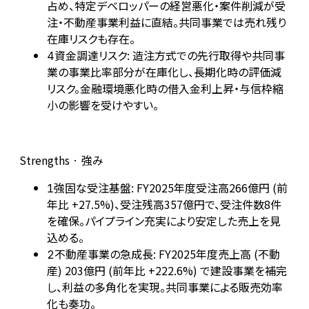
占め、特定デベロッパーの経営悪化・案件削減が受
注・不動産事業利益に直結。共同事業では売れ残り
在庫リスクも存在。
資金調達リスク: 造注方式での先行取得や共同事
4
業の事業比率部分が在庫化し、長期化時の評価減
リスク。金融環境悪化時の借入金利上昇・与信枠縮
小の影響を受けやすい。
Strengths · 強み
強固な受注基盤: FY2025年度受注高266億円 (前
1
年比 +27.5%)、受注残高357億円で、受注件数8件
を確保。パイプライン充実により安定した売上を見
込める。
不動産事業の急成長: FY2025年度売上高 (不動
2
産) 203億円 (前年比 +222.6%) で建設事業を補完
し、利益の多角化を実現。共同事業による販売効率
化も奏功。