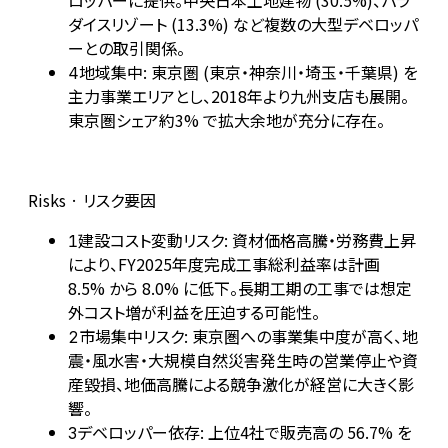
ロッパーに提供。中央日本土地建物 (30.5%)、パラ
ダイスリゾート (13.3%) など複数の大型デベロッパ
ーとの取引関係。
地域集中: 東京圏 (東京・神奈川・埼玉・千葉県) を
4
主力事業エリアとし、2018年より九州支店も展開。
東京圏シェア約3% で拡大余地が充分に存在。
Risks · リスク要因
建設コスト変動リスク: 資材価格高騰・労務費上昇
1
により、FY2025年度完成工事総利益率は計画
8.5% から 8.0% に低下。長期工期の工事では想定
外コスト増が利益を圧迫する可能性。
市場集中リスク: 東京圏への事業集中度が高く、地
2
震・風水害・大規模自然災害発生時の営業停止や資
産毀損、地価高騰による競争激化が経営に大きく影
響。
デベロッパー依存: 上位4社で販売高の 56.7% を
3