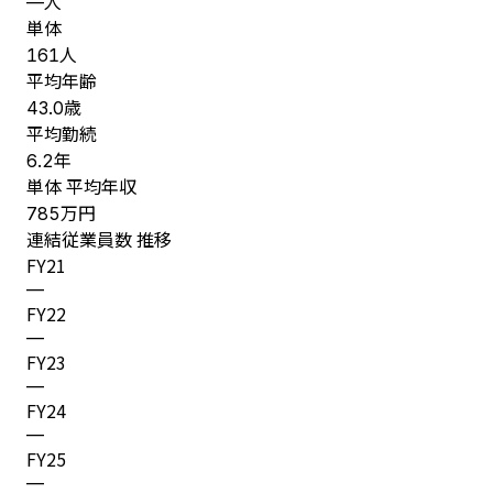
人
—
単体
人
161
平均年齢
歳
43.0
平均勤続
年
6.2
単体 平均年収
万円
785
連結従業員数 推移
FY
21
—
FY
22
—
FY
23
—
FY
24
—
FY
25
—