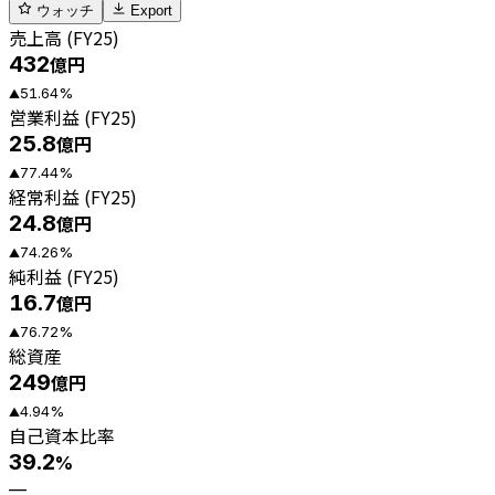
ウォッチ
Export
売上高 (FY25)
432
億円
51.64
%
▲
営業利益 (FY25)
25.8
億円
77.44
%
▲
経常利益 (FY25)
24.8
億円
74.26
%
▲
純利益 (FY25)
16.7
億円
76.72
%
▲
総資産
249
億円
4.94
%
▲
自己資本比率
39.2
%
—