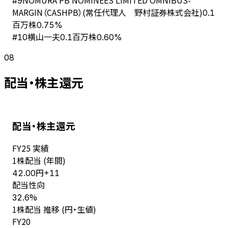
#
9
MARGIN（CASHPB）(常任代理人 野村証券株式会社)
0.1
百万株
0.75%
横山一夫
#
10
0.1百万株
0.60%
08
配当・株主還元
配当・株主還元
FY
25
実績
1株配当 (年間)
円
42.00
+
11
配当性向
%
32.6
1株配当 推移 (円・生値)
FY
20