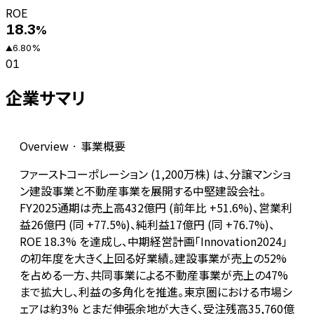
ROE
18.3
%
6.80
%
▲
01
企業サマリ
Overview · 事業概要
ファーストコーポレーション (1,200万株) は、分譲マンショ
ン建設事業と不動産事業を展開する中堅建設会社。
FY2025通期は売上高432億円 (前年比 +51.6%)、営業利
益26億円 (同 +77.5%)、純利益17億円 (同 +76.7%)、
ROE 18.3% を達成し、中期経営計画「Innovation2024」
の初年度を大きく上回る好業績。建設事業が売上の52%
を占める一方、共同事業による不動産事業が売上の47%
まで拡大し、利益の多角化を推進。東京圏における市場シ
ェアは約3% とまだ伸張余地が大きく、受注残高35,760億