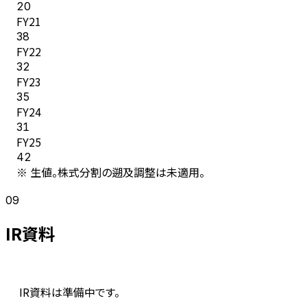
20
FY
21
38
FY
22
32
FY
23
35
FY
24
31
FY
25
42
※ 生値。株式分割の遡及調整は未適用。
09
IR資料
IR資料は準備中です。