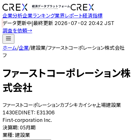
企業分析
企業ランキング
業界レポート
経済指標
データ更新中
|
最終更新
2026-07-02 20:42 JST
調査を依頼
→
ホーム
/
企業
/
建設業
/
ファーストコーポレーション株式会社
フ
ファーストコーポレーション株
式会社
ファーストコーポレーションカブシキカイシャ
上場
建設業
1430
EDINET:
E31306
First-corporation Inc.
決算期
:
05月期
業種
:
建設業