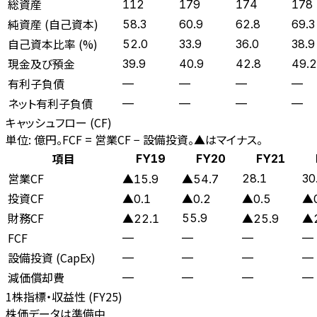
総資産
112
179
174
178
純資産 (自己資本)
58.3
60.9
62.8
69.3
自己資本比率 (%)
52.0
33.9
36.0
38.9
現金及び預金
39.9
40.9
42.8
49.2
有利子負債
—
—
—
—
ネット有利子負債
—
—
—
—
キャッシュフロー (CF)
単位: 億円。FCF = 営業CF − 設備投資。▲はマイナス。
項目
FY19
FY20
FY21
営業CF
28.1
30
▲15.9
▲54.7
投資CF
▲0.1
▲0.2
▲0.5
▲0
財務CF
55.9
▲22.1
▲25.9
▲2
FCF
—
—
—
—
設備投資 (CapEx)
—
—
—
—
減価償却費
—
—
—
—
1株指標・収益性 (
FY25
)
株価データは準備中