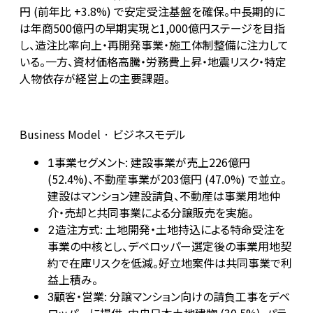
円 (前年比 +3.8%) で安定受注基盤を確保。中長期的に
は年商500億円の早期実現と1,000億円ステージを目指
し、造注比率向上・再開発事業・施工体制整備に注力して
いる。一方、資材価格高騰・労務費上昇・地震リスク・特定
人物依存が経営上の主要課題。
Business Model · ビジネスモデル
事業セグメント: 建設事業が売上226億円
1
(52.4%)、不動産事業が203億円 (47.0%) で並立。
建設はマンション建設請負、不動産は事業用地仲
介・売却と共同事業による分譲販売を実施。
造注方式: 土地開発・土地持込による特命受注を
2
事業の中核とし、デベロッパー選定後の事業用地契
約で在庫リスクを低減。好立地案件は共同事業で利
益上積み。
顧客・営業: 分譲マンション向けの請負工事をデベ
3