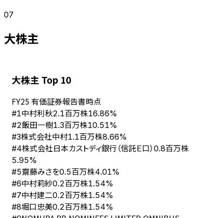
07
大株主
大株主 Top 10
FY
25
有価証券報告書時点
中村利秋
#
1
2.1百万株
16.86%
飯田一樹
#
2
1.3百万株
10.51%
株式会社中村
#
3
1.1百万株
8.66%
株式会社日本カストディ銀行（信託Ｅ口）
#
4
0.8百万株
5.95%
齋藤みさを
#
5
0.5百万株
4.01%
中村莉紗
#
6
0.2百万株
1.54%
中村建二
#
7
0.2百万株
1.54%
堀口忠美
#
8
0.2百万株
1.54%
NOMURA PB NOMINEES LIMITED OMNIBUS-