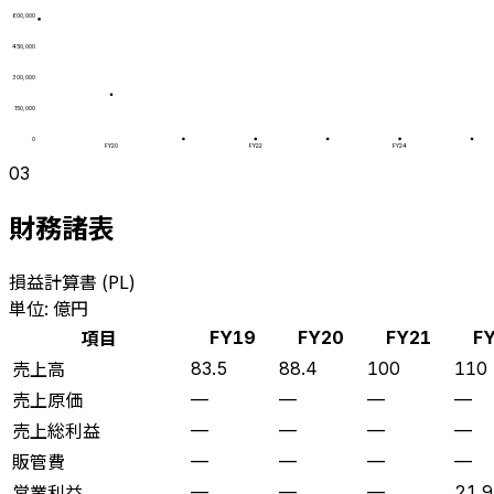
600,000
450,000
300,000
150,000
0
FY20
FY22
FY24
03
財務諸表
損益計算書 (PL)
単位: 億円
項目
FY19
FY20
FY21
F
売上高
83.5
88.4
100
110
売上原価
—
—
—
—
売上総利益
—
—
—
—
販管費
—
—
—
—
営業利益
—
—
—
21.9