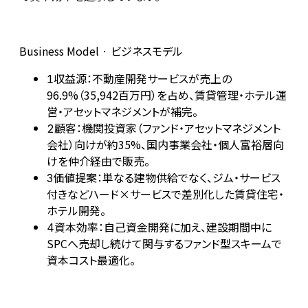
Business Model · ビジネスモデル
収益源：不動産開発サービスが売上の
1
96.9%（35,942百万円）を占め、賃貸管理・ホテル運
営・アセットマネジメントが補完。
顧客：機関投資家（ファンド・アセットマネジメント
2
会社）向けが約35%、国内事業会社・個人富裕層向
けを仲介経由で販売。
価値提案：単なる建物供給でなく、ジム・サービス
3
付きなどハード×サービスで差別化した賃貸住宅・
ホテル開発。
資本効率：自己資金開発に加え、建設期間中に
4
SPCへ売却し続けて関与するファンド型スキームで
資本コスト最適化。