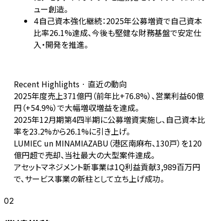
ュー創造。
自己資本強化継続：2025年公募増資で自己資本
4
比率26.1%達成、今後も堅健な財務基盤で安定仕
入・開発を推進。
Recent Highlights · 直近の動向
2025年度売上371億円（前年比+76.8%）、営業利益60億
円（+54.9%）で大幅増収増益を達成。
2025年12月期第4四半期に公募増資実施し、自己資本比
率を23.2%から26.1%に引き上げ。
LUMIEC un MINAMIAZABU（港区南麻布、130戸）を120
億円超で売却、当社最大の大型案件達成。
アセットマネジメント新事業は1Q利益貢献3,989百万円
で、サービス事業の新柱として立ち上げ成功。
02