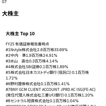
07
大株主
大株主 Top 10
FY
25
有価証券報告書時点
Nstyle株式会社
#
1
2.6百万株
33.69%
中内 準
#
2
1.9百万株
24.91%
水山 直也
#
3
0.3百万株
4.14%
株式会社SBI証券
#
4
0.1百万株
1.89%
株式会社日本カストディ銀行（信託口）
#
5
0.1百万株
1.72%
野村證券株式会社
#
6
0.1百万株
1.41%
BNY GCM CLIENT ACCOUNT JPRD AC ISG(FE-AC)
#
7
(常任代理人株式会社三菱UFJ銀行）
0.1百万株
1.20%
セントラル短資株式会社
#
8
0.1百万株
1.04%