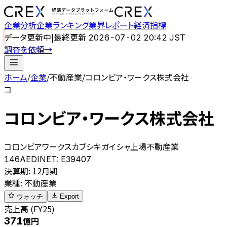
企業分析
企業ランキング
業界レポート
経済指標
データ更新中
|
最終更新
2026-07-02 20:42 JST
調査を依頼
→
ホーム
/
企業
/
不動産業
/
コロンビア・ワークス株式会社
コ
コロンビア・ワークス株式会社
コロンビアワークスカブシキガイシャ
上場
不動産業
146A
EDINET:
E39407
決算期
:
12月期
業種
:
不動産業
ウォッチ
Export
売上高 (FY25)
371
億円