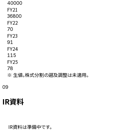
40000
FY
21
36800
FY
22
70
FY
23
91
FY
24
115
FY
25
78
※ 生値。株式分割の遡及調整は未適用。
09
IR資料
IR資料は準備中です。