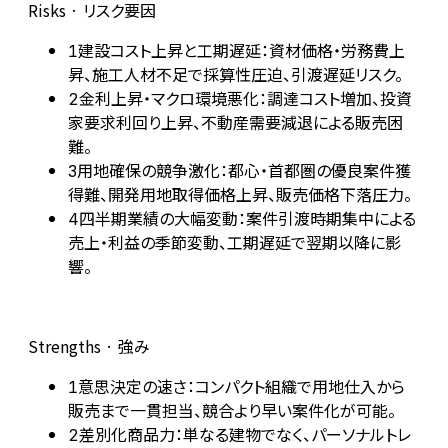
Risks · リスク要因
建設コスト上昇と工期遅延：資材価格・労務費上
1
昇、施工人材不足で採算性圧迫、引渡遅延リスク。
金利上昇・マクロ環境悪化：調達コスト増加、投資
2
家要求利回り上昇、不動産需要減退による販売困
難。
用地確保の競争激化：都心・首都圏の優良案件獲
3
得難、開発用地取得価格上昇、販売価格下落圧力。
四半期業績の大幅変動：案件引渡時期集中による
4
売上・利益の季節変動、工期遅延で翌期以降に影
響。
Strengths · 強み
意思決定の速さ：コンパクト組織で用地仕入から
1
販売まで一貫担当、競合より早い案件化が可能。
差別化商品力：単なる建物でなく、パーソナルトレ
2