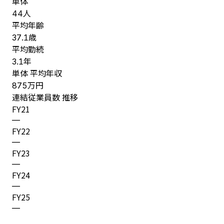
単体
人
44
平均年齢
歳
37.1
平均勤続
年
3.1
単体 平均年収
万円
875
連結従業員数 推移
FY
21
—
FY
22
—
FY
23
—
FY
24
—
FY
25
—