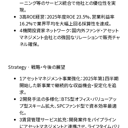
ーニング等のサービス統合で他社との優位性を実
現。
高ROE経営：2025年度ROE 23.5%、営業利益率
3
16.2%で業界平均を大幅上回る採算性を達成。
機関投資家ネットワーク：国内外ファンド・アセット
4
マネジメント会社との強固なリレーションで販売チャ
ネル確保。
Strategy · 戦略・今後の展望
アセットマネジメント事業強化：2025年第1四半期
1
開始した新事業で継続的な収益機会・安定化を追
求。
開発手法の多様化：BTS型オフィス・バリューアッ
2
プ型スキーム拡大、SPCファンド型で資本効率最適
化。
賃貸管理サービス拡充：開発案件をパイプライン
3
にアセットマネジメントと連携させ、ライフタイムバリ