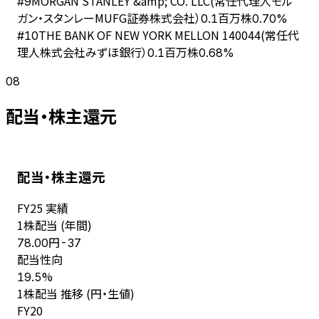
MORGAN STANLEY &amp; CO. LLC(常任代理人モル
#
9
ガン・スタンレーMUFG証券株式会社）
0.1百万株
0.70%
THE BANK OF NEW YORK MELLON 140044(常任代
#
10
理人株式会社みずほ銀行）
0.1百万株
0.68%
08
配当・株主還元
配当・株主還元
FY
25
実績
1株配当 (年間)
円
78.00
-37
配当性向
%
19.5
1株配当 推移 (円・生値)
FY
20