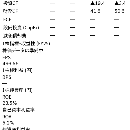
投資CF
—
—
▲19.4
▲3.4
財務CF
—
—
41.6
59.6
FCF
—
—
—
—
設備投資 (CapEx)
—
—
—
—
減価償却費
—
—
—
—
1株指標・収益性 (
FY25
)
株価データは準備中
EPS
496.56
1株純利益 (円)
BPS
—
1株純資産 (円)
ROE
23.5%
自己資本利益率
ROA
5.2%
総資産利益率