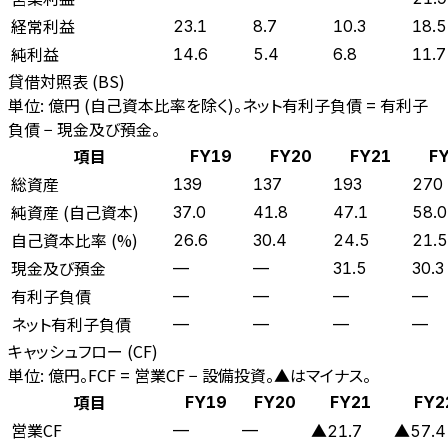
経常利益
23.1
8.7
10.3
18.5
純利益
14.6
5.4
6.8
11.7
貸借対照表 (BS)
単位: 億円 (自己資本比率を除く)。ネット有利子負債 = 有利子
負債 − 現金及び預金。
項目
FY19
FY20
FY21
F
総資産
139
137
193
270
純資産 (自己資本)
37.0
41.8
47.1
58.0
自己資本比率 (%)
26.6
30.4
24.5
21.5
現金及び預金
—
—
31.5
30.3
有利子負債
—
—
—
—
ネット有利子負債
—
—
—
—
キャッシュフロー (CF)
単位: 億円。FCF = 営業CF − 設備投資。▲はマイナス。
項目
FY19
FY20
FY21
FY2
営業CF
—
—
▲21.7
▲57.4