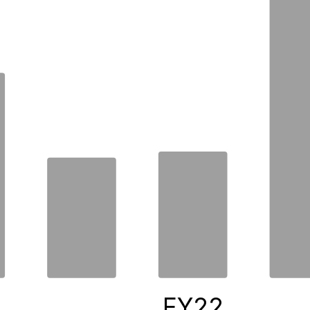
0
FY22