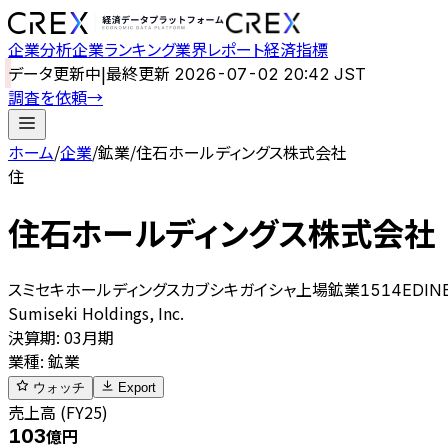
企業分析
企業ランキング
業界レポート
経済指標
データ更新中
|
最終更新
2026-07-02 20:42 JST
調査を依頼
→
ホーム
/
企業
/
鉱業
/
住石ホールディングス株式会社
住
住石ホールディングス株式会社
スミセキホールディングスカブシキガイシャ
上場
鉱業
1514
EDIN
Sumiseki Holdings, Inc.
決算期
:
03月期
業種
:
鉱業
ウォッチ
Export
売上高 (FY25)
103
億円