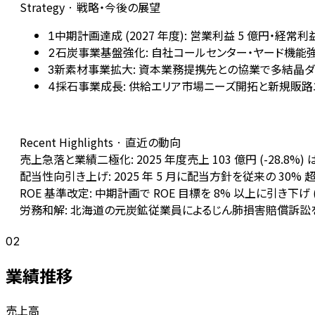
Strategy · 戦略・今後の展望
中期計画達成 (2027 年度): 営業利益 5 億円・経常利
1
石炭事業基盤強化: 自社コールセンター・ヤード機能
2
新素材事業拡大: 資本業務提携先との協業で多結晶
3
採石事業成長: 供給エリア市場ニーズ開拓と新規販
4
Recent Highlights · 直近の動向
売上急落と業績二極化: 2025 年度売上 103 億円 (-28.8%
配当性向引き上げ: 2025 年 5 月に配当方針を従来の 30%
ROE 基準改定: 中期計画で ROE 目標を 8% 以上に引き下げ
労務和解: 北海道の元炭鉱従業員によるじん肺損害賠償訴訟を
02
業績推移
売上高