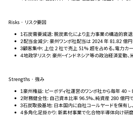
Risks · リスク要因
石炭需要減退: 脱炭素化により主力事業の構造的衰退が不可避
1
配当金減少: 豪州ワンボ社配当は 2024 年 81.82 億
2
顧客集中: 上位 2 社で売上 51% 超を占める。電
3
地政学リスク: 豪州・インドネシア等の政治経済変動
4
Strengths · 強み
豪州権益: ピーボディ社運営のワンボ社から毎年 40 
1
財務健全性: 自己資本比率 96.5%、純資産 280 
2
石炭取扱基地: 日本国内に自社コールヤードを保有し
3
多角化足掛かり: 新素材事業で化合物半導体向け研
4