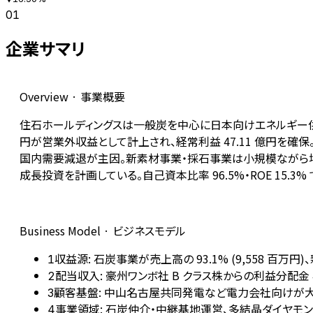
01
企業サマリ
Overview · 事業概要
住石ホールディングスは一般炭を中心に日本向けエネルギー供給を主
円が営業外収益として計上され、経常利益 47.11 億円を確保。た
国内需要減退が主因。新素材事業・採石事業は小規模ながら増益。脱
成長投資を計画している。自己資本比率 96.5%・ROE 15.3
Business Model · ビジネスモデル
収益源: 石炭事業が売上高の 93.1% (9,558 百万円)、
1
配当収入: 豪州ワンボ社 B クラス株からの利益分配金
2
顧客基盤: 中山名古屋共同発電など電力会社向けが大宗。2
3
事業領域: 石炭仲介・中継基地運営、多結晶ダイヤモ
4