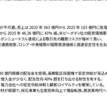
。売上は 2023 年 363 億円から 2025 年 103 億円に急
円から 2025 年 46.26 億円に 43% 減。米ピーボディ社の経営環境
力カーボンニュートラル達成による取引先の離脱リスクが極めて高い。
、米通商政策、ロシア・中東情勢が国際資源価格と調達安定性を左右
~ 80 億円規模の配当金を受領。長期鉱区採掘権で安定供給が見込
億円で借入金が少なく、配当性向 40% 超を打ち出せる耐性を有する。
、電力会社への安定供給体制と顧客ロイヤルティを確保している。
磨材が順調で、採石事業も生産効率向上で増益転換。脱炭素時代へ