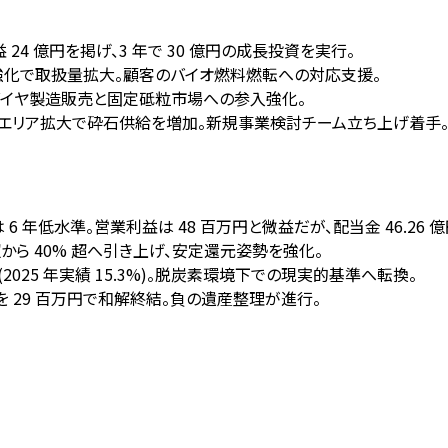
益 24 億円を掲げ、3 年で 30 億円の成長投資を実行。
強化で取扱量拡大。顧客のバイオ燃料燃転への対応支援。
ダイヤ製造販売と固定砥粒市場への参入強化。
路エリア拡大で砕石供給を増加。新規事業検討チーム立ち上げ着手
) は 6 年低水準。営業利益は 48 百万円と微益だが、配当金 46.26 
 超から 40% 超へ引き上げ、安定還元姿勢を強化。
 (2025 年実績 15.3%)。脱炭素環境下での現実的基準へ転換。
 29 百万円で和解終結。負の遺産整理が進行。