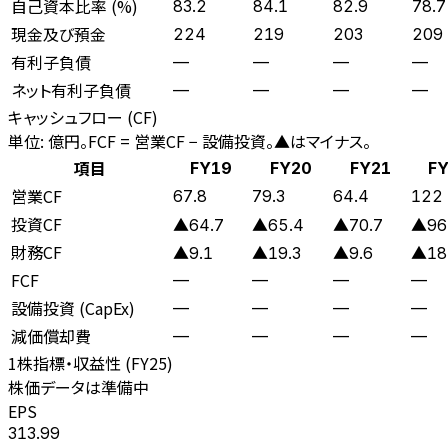
自己資本比率 (%)
83.2
84.1
82.9
78.7
現金及び預金
224
219
203
209
有利子負債
—
—
—
—
ネット有利子負債
—
—
—
—
キャッシュフロー (CF)
単位: 億円。FCF = 営業CF − 設備投資。▲はマイナス。
項目
FY19
FY20
FY21
FY
営業CF
67.8
79.3
64.4
122
投資CF
▲64.7
▲65.4
▲70.7
▲96
財務CF
▲9.1
▲19.3
▲9.6
▲18
FCF
—
—
—
—
設備投資 (CapEx)
—
—
—
—
減価償却費
—
—
—
—
1株指標・収益性 (
FY25
)
株価データは準備中
EPS
313.99