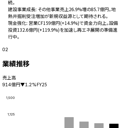
続。
建設事業成長: その他事業売上26.9%増の85.7億円。地
熱井掘削受注増加が新規収益源として期待される。
現金強化: 営業CF159億円(+14.9%)で資金力向上。設備
投資132.6億円(+119.9%)を加速し再エネ展開の準備進
行中。
02
業績推移
売上高
億円
FY25
914
▼
1.2
%
1,500
1,125