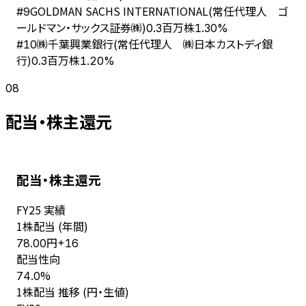
GOLDMAN SACHS INTERNATIONAL(常任代理人 ゴ
#
9
ールドマン・サックス証券㈱)
0.3百万株
1.30%
㈱千葉興業銀行(常任代理人 ㈱日本カストディ銀
#
10
行)
0.3百万株
1.20%
08
配当・株主還元
配当・株主還元
FY
25
実績
1株配当 (年間)
円
78.00
+
16
配当性向
%
74.0
1株配当 推移 (円・生値)