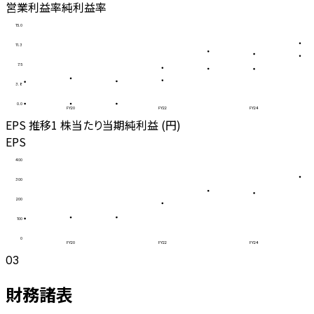
営業利益率
純利益率
15.0
11.3
7.5
3.8
0.0
FY20
FY22
FY24
EPS 推移
1 株当たり当期純利益 (円)
EPS
400
300
200
100
0
FY20
FY22
FY24
03
財務諸表