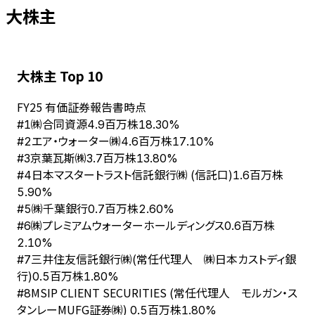
大株主
大株主 Top 10
FY
25
有価証券報告書時点
㈱合同資源
#
1
4.9百万株
18.30%
エア・ウォーター㈱
#
2
4.6百万株
17.10%
京葉瓦斯㈱
#
3
3.7百万株
13.80%
日本マスタートラスト信託銀行㈱ (信託口)
#
4
1.6百万株
5.90%
㈱千葉銀行
#
5
0.7百万株
2.60%
㈱プレミアムウォーターホールディングス
#
6
0.6百万株
2.10%
三井住友信託銀行㈱(常任代理人 ㈱日本カストディ銀
#
7
行)
0.5百万株
1.80%
MSIP CLIENT SECURITIES (常任代理人 モルガン・ス
#
8
タンレーMUFG証券㈱)
0.5百万株
1.80%