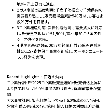
地熱・洋上風力に進出。
ガス事業の高度利用: 千産千消推進で千葉県内の
2
需要掘り起こし、販売獲得量累計540万㎥、お客さま
数21万件を目指す。
ヨウ素増産対応: 次世代電池向け需要拡大に対応
3
し、販売量を現状から1,900ｔ/年へ増加させ国内外
シェア強化を図る。
脱炭素基盤整備: 2027年経常利益75億円達成を
4
軸にCCS・森林保全事業を組成し、カーボンニュート
ラル経営を実現。
Recent Highlights · 直近の動向
ヨウ素好調: FY2025ヨウ素販売量増加+販売価格上昇に
より営業利益は16.0%増加の87.7億円。新興国需要が堅
調。
ガス事業課題: 販売価格低下で売上6.2%減の67.7億円、
営業利益2.4%減の49.7億円。輸入価格の利益圧迫が継