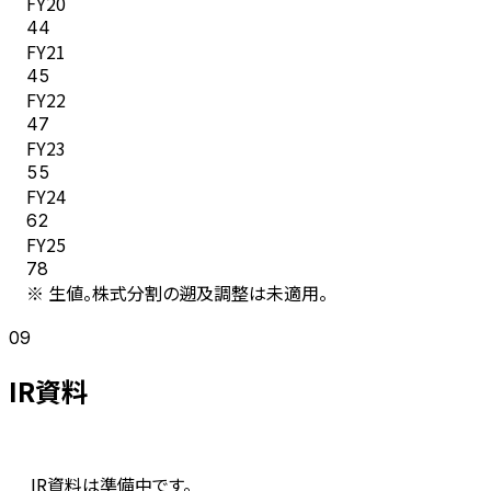
FY
20
44
FY
21
45
FY
22
47
FY
23
55
FY
24
62
FY
25
78
※ 生値。株式分割の遡及調整は未適用。
09
IR資料
IR資料は準備中です。