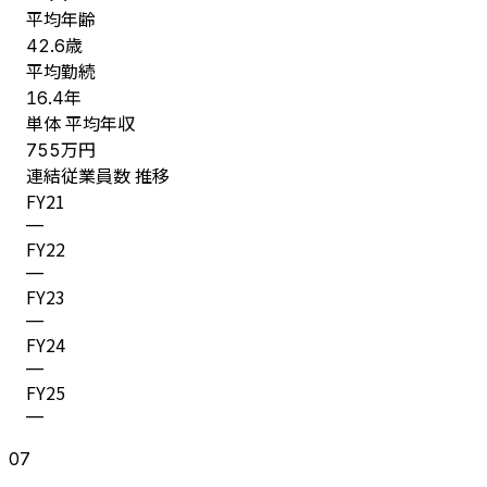
平均年齢
歳
42.6
平均勤続
年
16.4
単体 平均年収
万円
755
連結従業員数 推移
FY
21
—
FY
22
—
FY
23
—
FY
24
—
FY
25
—
07