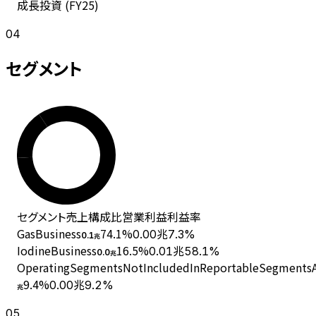
成長投資 (
FY25
)
04
セグメント
セグメント
売上
構成比
営業利益
利益率
GasBusiness
74.1
%
0.00兆
7.3%
0.1
兆
IodineBusiness
16.5
%
0.01兆
58.1%
0.0
兆
OperatingSegmentsNotIncludedInReportableSegmentsAn
9.4
%
0.00兆
9.2%
兆
05