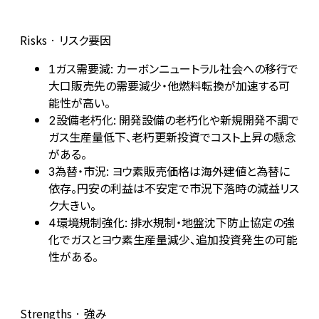
Risks · リスク要因
ガス需要減: カーボンニュートラル社会への移行で
1
大口販売先の需要減少・他燃料転換が加速する可
能性が高い。
設備老朽化: 開発設備の老朽化や新規開発不調で
2
ガス生産量低下、老朽更新投資でコスト上昇の懸念
がある。
為替・市況: ヨウ素販売価格は海外建値と為替に
3
依存。円安の利益は不安定で市況下落時の減益リス
ク大きい。
環境規制強化: 排水規制・地盤沈下防止協定の強
4
化でガスとヨウ素生産量減少、追加投資発生の可能
性がある。
Strengths · 強み