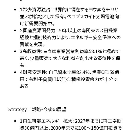
希少資源独占: 世界的に偏在するヨウ素をチリと
1
並ぶ供給地として保有。ペロブスカイト太陽電池向
け新需要開拓中。
国産資源開発力: 70年以上の南関東ガス田操業
2
経験と掘削技術力により、エネルギー安全保障への
貢献を実現。
高収益性: ヨウ素事業営業利益率58.1%と極めて
3
高く、少量販売で大きな利益を創出する優位性を保
有。
財務安定性: 自己資本比率82.4%、営業CF159億
4
円で有利子負債ほぼ無く、積極投資余力が十分で
ある。
Strategy · 戦略・今後の展望
再生可能エネルギー拡大: 2027年までに再エネ投
1
資30億円以上、2030年までに100～150億円投資で