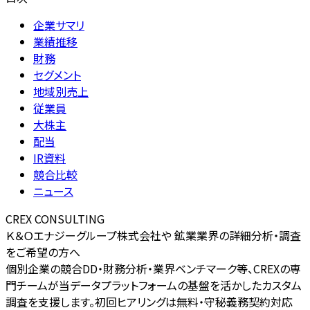
企業サマリ
業績推移
財務
セグメント
地域別売上
従業員
大株主
配当
IR資料
競合比較
ニュース
CREX CONSULTING
Ｋ＆Ｏエナジーグループ株式会社や 鉱業業界の詳細分析・調査
をご希望の方へ
個別企業の競合DD・財務分析・業界ベンチマーク等、CREXの専
門チームが当データプラットフォームの基盤を活かしたカスタム
調査を支援します。初回ヒアリングは無料・守秘義務契約対応