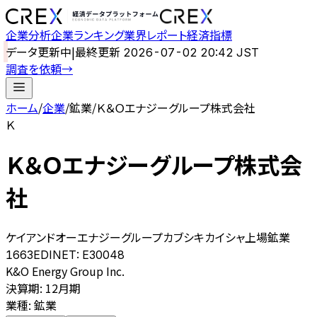
企業分析
企業ランキング
業界レポート
経済指標
データ更新中
|
最終更新
2026-07-02 20:42 JST
調査を依頼
→
ホーム
/
企業
/
鉱業
/
Ｋ＆Ｏエナジーグループ株式会社
Ｋ
Ｋ＆Ｏエナジーグループ株式会
社
ケイアンドオーエナジーグループカブシキカイシャ
上場
鉱業
1663
EDINET:
E30048
K&O Energy Group Inc.
決算期
:
12月期
業種
:
鉱業