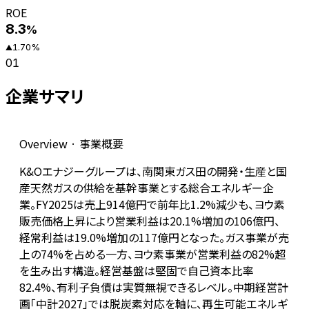
ROE
8.3
%
1.70
%
▲
01
企業サマリ
Overview · 事業概要
K&Oエナジーグループは、南関東ガス田の開発・生産と国
産天然ガスの供給を基幹事業とする総合エネルギー企
業。FY2025は売上914億円で前年比1.2%減少も、ヨウ素
販売価格上昇により営業利益は20.1%増加の106億円、
経常利益は19.0%増加の117億円となった。ガス事業が売
上の74%を占める一方、ヨウ素事業が営業利益の82%超
を生み出す構造。経営基盤は堅固で自己資本比率
82.4%、有利子負債は実質無視できるレベル。中期経営計
画「中計2027」では脱炭素対応を軸に、再生可能エネルギ