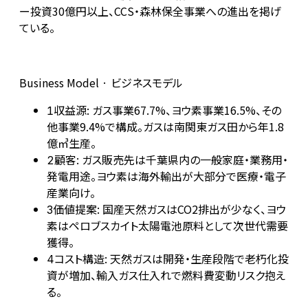
ー投資30億円以上、CCS・森林保全事業への進出を掲げ
ている。
Business Model · ビジネスモデル
収益源: ガス事業67.7%、ヨウ素事業16.5%、その
1
他事業9.4%で構成。ガスは南関東ガス田から年1.8
億㎥生産。
顧客: ガス販売先は千葉県内の一般家庭・業務用・
2
発電用途。ヨウ素は海外輸出が大部分で医療・電子
産業向け。
価値提案: 国産天然ガスはCO2排出が少なく、ヨウ
3
素はペロブスカイト太陽電池原料として次世代需要
獲得。
コスト構造: 天然ガスは開発・生産段階で老朽化投
4
資が増加、輸入ガス仕入れで燃料費変動リスク抱え
る。