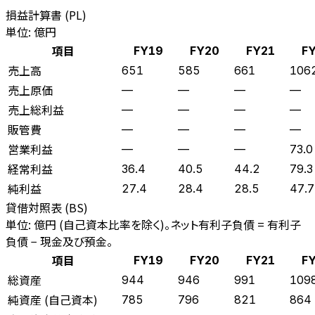
損益計算書 (PL)
単位: 億円
項目
FY19
FY20
FY21
F
売上高
651
585
661
106
売上原価
—
—
—
—
売上総利益
—
—
—
—
販管費
—
—
—
—
営業利益
—
—
—
73.0
経常利益
36.4
40.5
44.2
79.3
純利益
27.4
28.4
28.5
47.7
貸借対照表 (BS)
単位: 億円 (自己資本比率を除く)。ネット有利子負債 = 有利子
負債 − 現金及び預金。
項目
FY19
FY20
FY21
F
総資産
944
946
991
109
純資産 (自己資本)
785
796
821
864