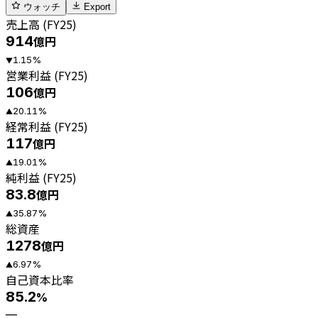
ウォッチ
Export
売上高 (FY25)
914
億円
1.15
%
▼
営業利益 (FY25)
106
億円
20.11
%
▲
経常利益 (FY25)
117
億円
19.01
%
▲
純利益 (FY25)
83.8
億円
35.87
%
▲
総資産
1278
億円
6.97
%
▲
自己資本比率
85.2
%
—