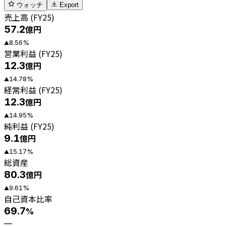
ウォッチ
Export
売上高 (FY25)
57.2
億円
8.56
%
▲
営業利益 (FY25)
12.3
億円
14.78
%
▲
経常利益 (FY25)
12.3
億円
14.95
%
▲
純利益 (FY25)
9.1
億円
15.17
%
▲
総資産
80.3
億円
9.61
%
▲
自己資本比率
69.7
%
—