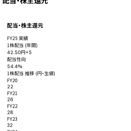
配当・株主還元
配当・株主還元
FY
25
実績
1株配当 (年間)
円
42.50
+
5
配当性向
%
54.4
1株配当 推移 (円・生値)
FY
20
22
FY
21
26
FY
22
28
FY
23
32