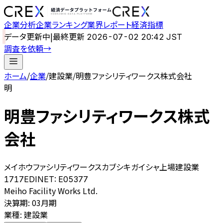
企業分析
企業ランキング
業界レポート
経済指標
データ更新中
|
最終更新
2026-07-02 20:42 JST
調査を依頼
→
ホーム
/
企業
/
建設業
/
明豊ファシリティワークス株式会社
明
明豊ファシリティワークス株式
会社
メイホウファシリティワークスカブシキガイシャ
上場
建設業
1717
EDINET:
E05377
Meiho Facility Works Ltd.
決算期
:
03月期
業種
:
建設業