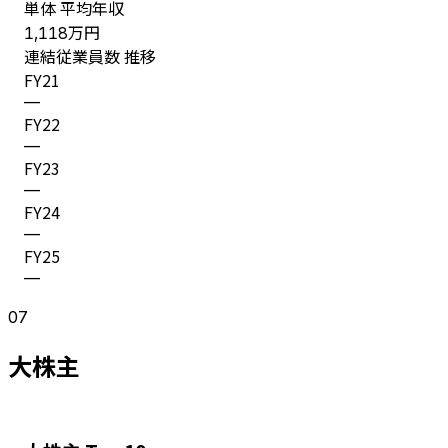
単体 平均年収
万円
1,118
連結従業員数 推移
FY
21
—
FY
22
—
FY
23
—
FY
24
—
FY
25
—
07
大株主