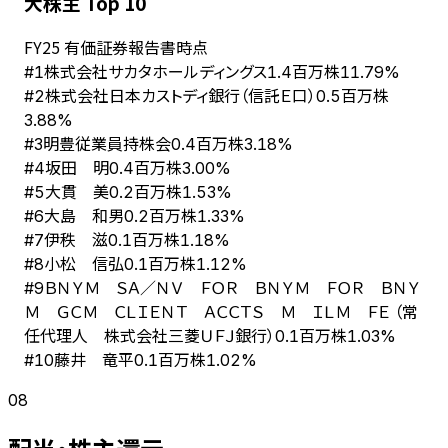
大株主 Top 10
FY
25
有価証券報告書時点
株式会社サカタホールディングス
#
1
1.4百万株
11.79%
株式会社日本カストディ銀行（信託Ｅ口）
#
2
0.5百万株
3.88%
明豊従業員持株会
#
3
0.4百万株
3.18%
坂田 明
#
4
0.4百万株
3.00%
大貫 美
#
5
0.2百万株
1.53%
大島 和男
#
6
0.2百万株
1.33%
伊秩 滋
#
7
0.1百万株
1.18%
小松 信弘
#
8
0.1百万株
1.12%
ＢＮＹＭ ＳＡ／ＮＶ ＦＯＲ ＢＮＹＭ ＦＯＲ ＢＮＹ
#
9
Ｍ ＧＣＭ ＣＬＩＥＮＴ ＡＣＣＴＳ Ｍ ＩＬＭ ＦＥ （常
任代理人 株式会社三菱ＵＦＪ銀行）
0.1百万株
1.03%
藤井 竜平
#
10
0.1百万株
1.02%
08