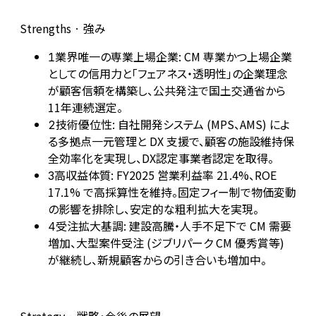
Strengths · 強み
業界唯一の専業上場企業: CM 専業かつ上場企業
1
としての信用力と「フェアネス・透明性」の企業理念
が顧客信頼を構築し、公共発注で国土交通省から
11年連続選定。
技術優位性: 自社開発システム (MPS、AMS) によ
2
る多拠点一元管理と DX 支援で、顧客の施設維持保
全効率化を実現し、DX認定事業者認定を取得。
高収益体質: FY2025 営業利益率 21.4%、ROE
3
17.1% で高採算性を維持。固定フィー制で物価変動
の影響を排除し、安定的な粗利拡大を実現。
受注拡大基調: 建設高騰・人手不足下で CM 需要
4
増加、大型案件受注 (ジブリパーク CM 優秀賞等)
が継続し、新規顧客からの引き合いも増加中。