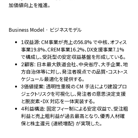
加価値向上を推進。
Business Model · ビジネスモデル
収益源: CM事業が売上の56.8% で中核、オフィス
1
事業19.8%、CREM事業16.2%、DX支援事業7.1%
で構成し、受託型の安定収益基盤を形成している。
顧客: 日本最大鉄道会社、中央省庁、大手企業、地
2
方自治体等に対し、発注者視点での品質・コスト・ス
ケジュール最適化を提供する。
価値提案: 透明性重視の CM 手法により建設プロ
3
ジェクトリスクを可視化し、発注者の意思決定支援
と脱炭素・DX 対応を一体実装する。
利益構造: 固定フィー制による安定収益で、受注粗
4
利益と売上粗利益が過去最高となり、優秀人材確
保と株主還元 (連続増配) が実現した。