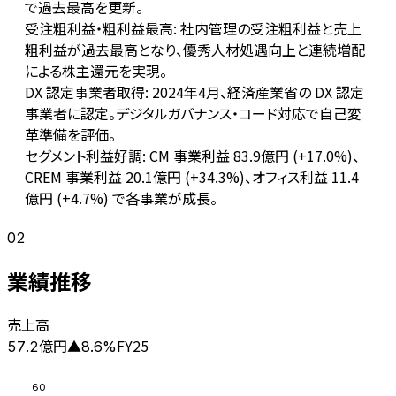
で過去最高を更新。
受注粗利益・粗利益最高: 社内管理の受注粗利益と売上
粗利益が過去最高となり、優秀人材処遇向上と連続増配
による株主還元を実現。
DX 認定事業者取得: 2024年4月、経済産業省の DX 認定
事業者に認定。デジタルガバナンス・コード対応で自己変
革準備を評価。
セグメント利益好調: CM 事業利益 83.9億円 (+17.0%)、
CREM 事業利益 20.1億円 (+34.3%)、オフィス利益 11.4
億円 (+4.7%) で各事業が成長。
02
業績推移
売上高
億円
FY25
57.2
▲
8.6
%
60