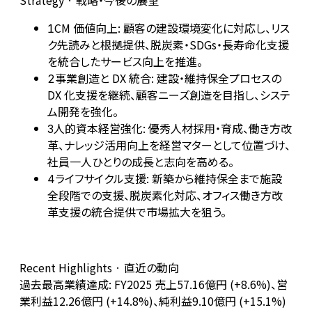
Strategy · 戦略・今後の展望
CM 価値向上: 顧客の建設環境変化に対応し、リス
1
ク先読みと根拠提供、脱炭素・SDGs・長寿命化支援
を統合したサービス向上を推進。
事業創造と DX 統合: 建設・維持保全プロセスの
2
DX 化支援を継続、顧客ニーズ創造を目指し、システ
ム開発を強化。
人的資本経営強化: 優秀人材採用・育成、働き方改
3
革、ナレッジ活用向上を経営マターとして位置づけ、
社員一人ひとりの成長と志向を高める。
ライフサイクル支援: 新築から維持保全まで施設
4
全段階での支援、脱炭素化対応、オフィス働き方改
革支援の統合提供で市場拡大を狙う。
Recent Highlights · 直近の動向
過去最高業績達成: FY2025 売上57.16億円 (+8.6%)、営
業利益12.26億円 (+14.8%)、純利益9.10億円 (+15.1%)