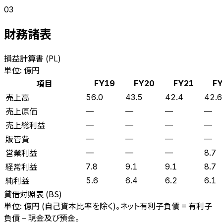
03
財務諸表
損益計算書 (PL)
単位: 億円
項目
FY19
FY20
FY21
F
売上高
56.0
43.5
42.4
42.6
売上原価
—
—
—
—
売上総利益
—
—
—
—
販管費
—
—
—
—
営業利益
—
—
—
8.7
経常利益
7.8
9.1
9.1
8.7
純利益
5.6
6.4
6.2
6.1
貸借対照表 (BS)
単位: 億円 (自己資本比率を除く)。ネット有利子負債 = 有利子
負債 − 現金及び預金。