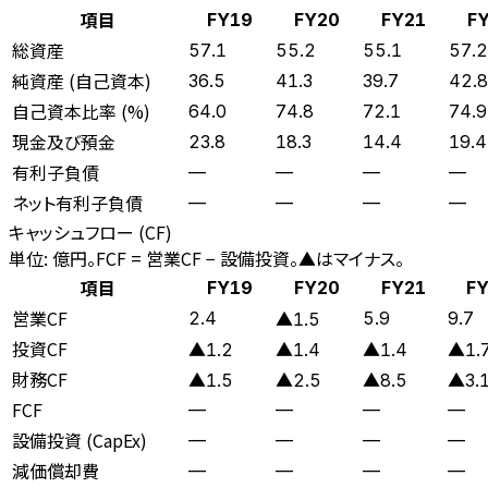
項目
FY19
FY20
FY21
F
総資産
57.1
55.2
55.1
57.2
純資産 (自己資本)
36.5
41.3
39.7
42.8
自己資本比率 (%)
64.0
74.8
72.1
74.9
現金及び預金
23.8
18.3
14.4
19.4
有利子負債
—
—
—
—
ネット有利子負債
—
—
—
—
キャッシュフロー (CF)
単位: 億円。FCF = 営業CF − 設備投資。▲はマイナス。
項目
FY19
FY20
FY21
FY
営業CF
2.4
5.9
9.7
▲1.5
投資CF
▲1.2
▲1.4
▲1.4
▲1.
財務CF
▲1.5
▲2.5
▲8.5
▲3.
FCF
—
—
—
—
設備投資 (CapEx)
—
—
—
—
減価償却費
—
—
—
—