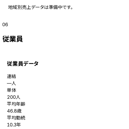
地域別売上データは準備中です。
06
従業員
従業員データ
連結
人
—
単体
人
200
平均年齢
歳
46.8
平均勤続
年
10.3