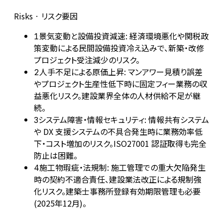
Risks · リスク要因
景気変動と設備投資減速: 経済環境悪化や関税政
1
策変動による民間設備投資冷え込みで、新築・改修
プロジェクト受注減少のリスク。
人手不足による原価上昇: マンアワー見積り誤差
2
やプロジェクト生産性低下時に固定フィー業務の収
益悪化リスク。建設業界全体の人材供給不足が継
続。
システム障害・情報セキュリティ: 情報共有システム
3
や DX 支援システムの不具合発生時に業務効率低
下・コスト増加のリスク。ISO27001 認証取得も完全
防止は困難。
施工物瑕疵・法規制: 施工管理での重大欠陥発生
4
時の契約不適合責任、建設業法改正による規制強
化リスク。建築士事務所登録有効期限管理も必要
(2025年12月)。