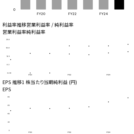
0
FY20
FY22
FY24
利益率推移
営業利益率 / 純利益率
営業利益率
純利益率
25.0
18.8
12.5
6.3
0.0
FY20
FY22
FY24
EPS 推移
1 株当たり当期純利益 (円)
EPS
80
60
40
20
0
FY20
FY22
FY24