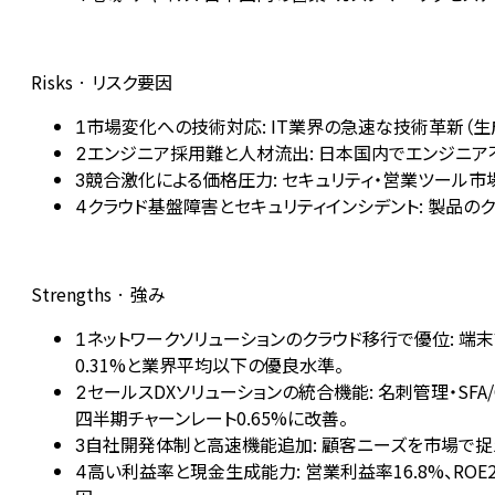
Risks · リスク要因
市場変化への技術対応: IT業界の急速な技術革新（生
1
エンジニア採用難と人材流出: 日本国内でエンジニア
2
競合激化による価格圧力: セキュリティ・営業ツール
3
クラウド基盤障害とセキュリティインシデント: 製品
4
Strengths · 強み
ネットワークソリューションのクラウド移行で優位: 端末
1
0.31%と業界平均以下の優良水準。
セールスDXソリューションの統合機能: 名刺管理・SF
2
四半期チャーンレート0.65%に改善。
自社開発体制と高速機能追加: 顧客ニーズを市場で捉
3
高い利益率と現金生成能力: 営業利益率16.8%、R
4