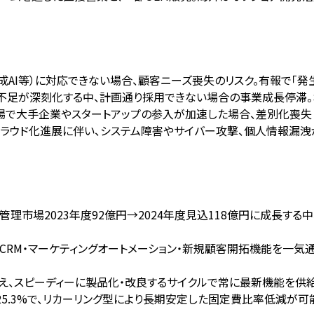
成AI等）に対応できない場合、顧客ニーズ喪失のリスク。有報で「発
不足が深刻化する中、計画通り採用できない場合の事業成長停滞。
市場で大手企業やスタートアップの参入が加速した場合、差別化喪
のクラウド化進展に伴い、システム障害やサイバー攻撃、個人情報漏
管理市場2023年度92億円→2024年度見込118億円に成長する中
A/CRM・マーケティングオートメーション・新規顧客開拓機能を一気通
え、スピーディーに製品化・改良するサイクルで常に最新機能を供給
OE25.3%で、リカーリング型により長期安定した固定費比率低減が