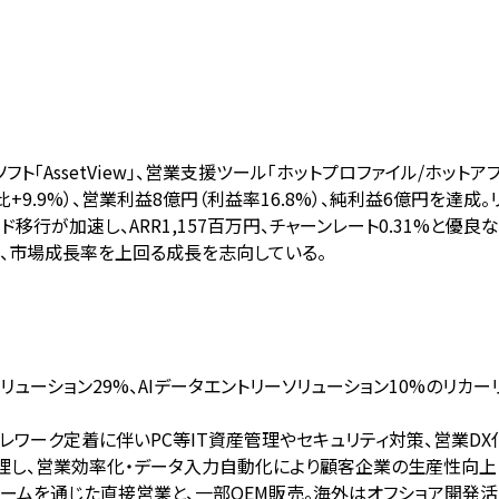
AssetView」、営業支援ツール「ホットプロファイル/ホットアプロー
比+9.9%）、営業利益8億円（利益率16.8%）、純利益6億円を
移行が加速し、ARR1,157百万円、チャーンレート0.31%と優良な
に、市場成長率を上回る成長を志向している。
ソリューション29%、AIデータエントリーソリューション10%のリカ
レワーク定着に伴いPC等IT資産管理やセキュリティ対策、営業D
管理し、営業効率化・データ入力自動化により顧客企業の生産性向
チームを通じた直接営業と、一部OEM販売。海外はオフショア開発活