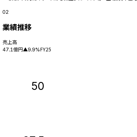
02
業績推移
売上高
億円
FY25
47.1
▲
9.9
%
50