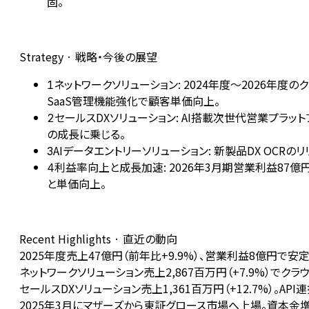
固。
Strategy · 戦略・今後の展望
ネットワークソリューション: 2024年度～2026年度
1
SaaS管理機能強化で顧客単価向上。
セールスDXソリューション: AI搭載次世代営業プラット
2
の成長に乗じる。
AIデータエントリーソリューション: 新製品DX OCR
3
利益率向上と成長加速: 2026年3月期営業利益8
4
と単価向上。
Recent Highlights · 直近の動向
2025年度売上47億円（前年比+9.9%）、営業利益8億円で安
ネットワークソリューション売上2,867百万円（+7.9%）でク
セールスDXソリューション売上1,361百万円（+12.7%
2025年3月にマザーズから東証グロース市場へ上場。資本金増