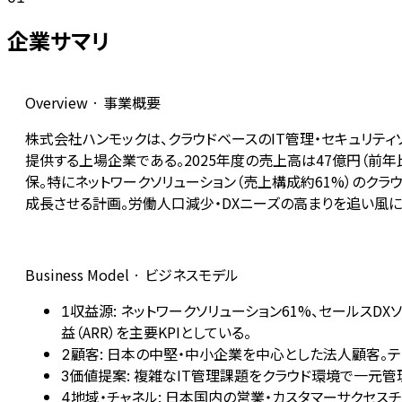
企業サマリ
Overview · 事業概要
株式会社ハンモックは、クラウドベースのIT管理・セキュリティソフト「
提供する上場企業である。2025年度の売上高は47億円（前年
保。特にネットワークソリューション（売上構成約61%）のクラウド
成長させる計画。労働人口減少・DXニーズの高まりを追い風
Business Model · ビジネスモデル
収益源: ネットワークソリューション61%、セールスDX
1
益（ARR）を主要KPIとしている。
顧客: 日本の中堅・中小企業を中心とした法人顧客。テ
2
価値提案: 複雑なIT管理課題をクラウド環境で一元
3
地域・チャネル: 日本国内の営業・カスタマーサクセス
4