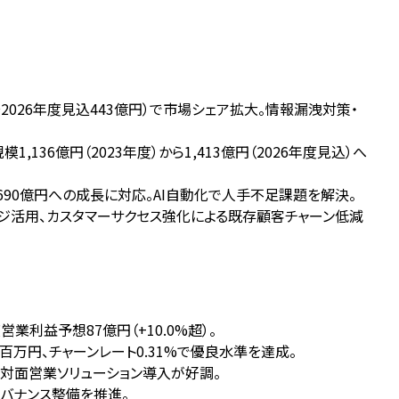
→2026年度見込443億円）で市場シェア拡大。情報漏洩対策・
136億円（2023年度）から1,413億円（2026年度見込）へ
年度690億円への成長に対応。AI自動化で人手不足課題を解決。
ッジ活用、カスタマーサクセス強化による既存顧客チャーン低減
業利益予想87億円（+10.0%超）。
7百万円、チャーンレート0.31%で優良水準を達成。
の非対面営業ソリューション導入が好調。
ガバナンス整備を推進。