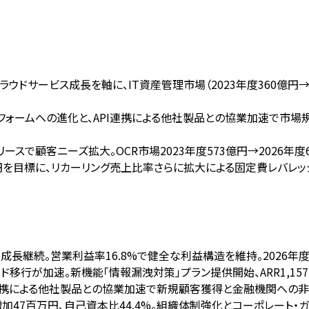
のクラウドサービス成長を軸に、IT資産管理市場（2023年度360億円
フォームへの進化と、API連携による他社製品との協業加速で市場規模1,
のリリースで顧客ニーズ拡大。OCR市場2023年度573億円→2026
7億円を目標に、リカーリング売上比率さらに拡大による固定費レバレ
定成長継続。営業利益率16.8%で健全な利益構造を維持。2026年度営
ラウド移行が加速。新機能「情報漏洩対策」プラン提供開始、ARR1,15
）。API連携による他社製品との協業加速で新規顧客獲得と金融機関へ
加47百万円、自己資本比44.4%。組織体制強化とコーポレート・