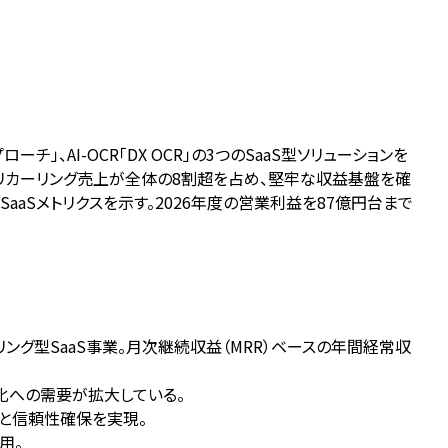
チ」、AI-OCR「DX OCR」の3つのSaaS型ソリューションを
達成。リカーリング売上が全体の8割超を占め、堅牢な収益基盤を確
SaaSメトリクスを示す。2026年度の営業利益を87億円台まで
ーリング型SaaS事業。月次継続収益（MRR）ベースの年間経常収
X化への需要が拡大している。
上と信頼性確保を実現。
用。