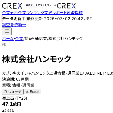
企業分析
企業ランキング
業界レポート
経済指標
データ更新中
|
最終更新
2026-07-02 20:42 JST
調査を依頼
→
ホーム
/
企業
/
情報・通信業
/
株式会社ハンモック
株
株式会社ハンモック
カブシキカイシャハンモック
上場
情報・通信業
173A
EDINET:
E3
決算期
:
03月期
業種
:
情報・通信業
ウォッチ
Export
売上高 (FY25)
47.1
億円
9.92
%
▲