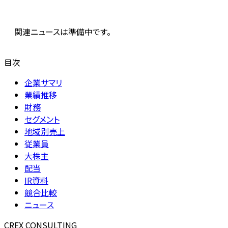
関連ニュースは準備中です。
目次
企業サマリ
業績推移
財務
セグメント
地域別売上
従業員
大株主
配当
IR資料
競合比較
ニュース
CREX CONSULTING