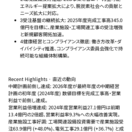
エネルギー提案拡大により、脱炭素社会への貢献と
ニーズ拡大に対応。
受注基盤の継続拡大: 2025年度完成工事高345.0
3
億円を目標に、産業施設・工場関連工事の受注増強
と新規顧客開拓加速。
健康経営とコンプライアンス徹底: 働き方改革・ダ
4
イバイシティ推進、コンプライアンス委員会強化で持
続可能な組織体制構築。
Recent Highlights · 直近の動向
中期計画前倒し達成: 2026年度が最終年度の中期経営
計画の初年度 (2024年度) 数値目標を完成工事高・営業
利益で前倒し達成。
営業利益倍増達成: 2024年度営業利益27.1億円は前期
13.4億円の2倍超、営業利益率9.3%への大幅改善実現。
産業施設工事好調: 工場関連設備投資需要で産業施設受
注63.9億円 (+48.0%)、電気工事29.1億円 (+36.7%) と成