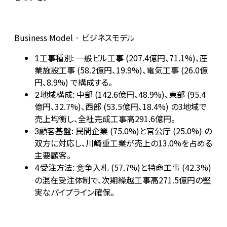
Business Model · ビジネスモデル
工事種別: 一般ビル工事 (207.4億円、71.1%)、産
1
業施設工事 (58.2億円、19.9%)、電気工事 (26.0億
円、8.9%) で構成する。
地域構成: 中部 (142.6億円、48.9%)、東部 (95.4
2
億円、32.7%)、西部 (53.5億円、18.4%) の3地域で
売上均衡し、全社完成工事高291.6億円。
顧客基盤: 民間企業 (75.0%)と官公庁 (25.0%) の
3
双方に対応し、川崎重工業が売上の13.0%を占める
主要顧客。
受注方法: 竞争入札 (57.7%)と特命工事 (42.3%)
4
の混在受注体制で、次期繰越工事高271.5億円の堅
実なパイプライン確保。