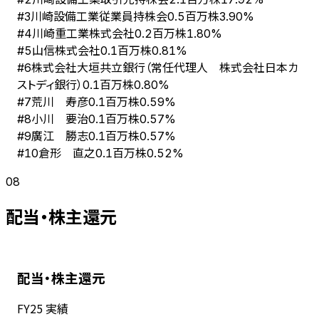
川崎設備工業従業員持株会
#
3
0.5百万株
3.90%
川崎重工業株式会社
#
4
0.2百万株
1.80%
山信株式会社
#
5
0.1百万株
0.81%
株式会社大垣共立銀行（常任代理人 株式会社日本カ
#
6
ストディ銀行）
0.1百万株
0.80%
荒川 寿彦
#
7
0.1百万株
0.59%
小川 要治
#
8
0.1百万株
0.57%
廣江 勝志
#
9
0.1百万株
0.57%
倉形 直之
#
10
0.1百万株
0.52%
08
配当・株主還元
配当・株主還元
FY
25
実績