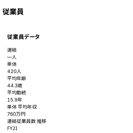
従業員
従業員データ
連結
人
—
単体
人
420
平均年齢
歳
44.3
平均勤続
年
15.9
単体 平均年収
万円
760
連結従業員数 推移
FY
21