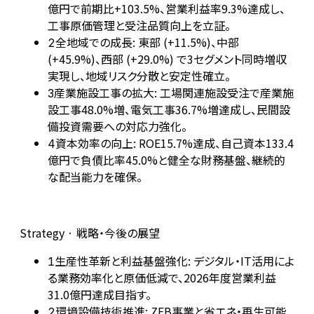
億円で前期比+103.5%、営業利益率9.3%達成し、
工事原価管理と受注品質向上を立証。
全地域での成長: 東部 (+11.5%)、中部
2
(+45.9%)、西部 (+29.0%) で3セグメント同時増収
実現し、地域リスク分散と安定性確立。
産業施設工事の拡大: 工場関連施設受注で産業施
3
設工事48.0%増、電気工事36.7%増達成し、民間設
備投資需要への対応力強化。
資本効率の向上: ROE15.7%達成、自己資本133.4
4
億円で負債比率45.0%と健全な財務基盤、継続的
な配当能力を確保。
Strategy · 戦略・今後の展望
生産性革新と利益基盤強化: デジタル・IT活用によ
1
る業務効率化と原価低減で、2026年度営業利益
31.0億円達成目指す。
環境設備技術推進: ZEB事業と省エネ・再生可能
2