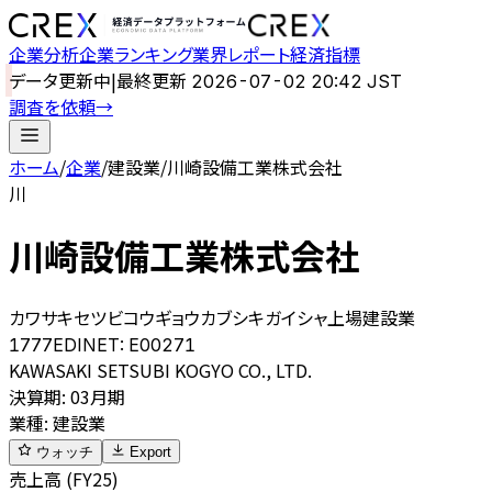
企業分析
企業ランキング
業界レポート
経済指標
データ更新中
|
最終更新
2026-07-02 20:42 JST
調査を依頼
→
ホーム
/
企業
/
建設業
/
川崎設備工業株式会社
川
川崎設備工業株式会社
カワサキセツビコウギョウカブシキガイシャ
上場
建設業
1777
EDINET:
E00271
KAWASAKI SETSUBI KOGYO CO., LTD.
決算期
:
03月期
業種
:
建設業
ウォッチ
Export
売上高 (FY25)