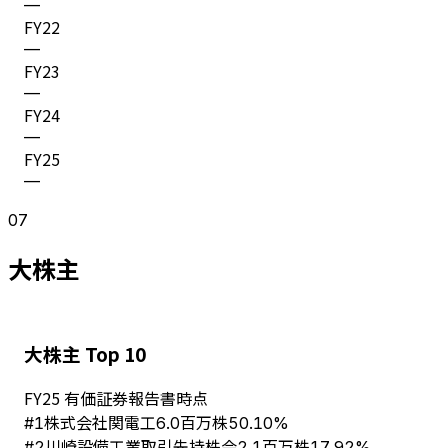
—
FY
22
—
FY
23
—
FY
24
—
FY
25
—
07
大株主
大株主 Top 10
FY
25
有価証券報告書時点
株式会社関電工
#
1
6.0百万株
50.10%
川崎設備工業取引先持株会
#
2
2.1百万株
17.92%