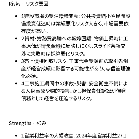
Risks · リスク要因
建設市場の受注環境変動: 公共投資縮小や民間設
1
備投資低迷時は業績悪化リスク大きく、市場需要依
存度が高い。
資材・労務費高騰への転嫁困難: 物価上昇時に工
2
事原価が请负金额に反映しにくく、スライド条項交
渉に失敗時は採算悪化リスク。
売上債権回収リスク: 工事代金受領前の取引先倒
3
産が経営成績に影響する可能性があり、与信管理強
化必須。
工事施工期間中の事故・災害: 安全衛生不備によ
4
る人身事故や物的損害、かし担保責任訴訟が偶発
債務として経営を圧迫するリスク。
Strengths · 強み
営業利益率の大幅改善: 2024年度営業利益27.1
1