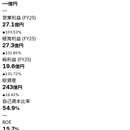
—
億円
—
営業利益 (FY25)
27.1
億円
103.53
%
▲
経常利益 (FY25)
27.3
億円
101.85
%
▲
純利益 (FY25)
19.6
億円
131.72
%
▲
総資産
243
億円
19.42
%
▲
自己資本比率
54.9
%
—
ROE
15.7
%