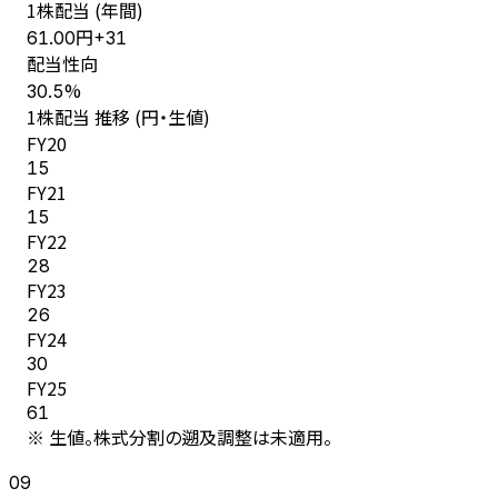
1株配当 (年間)
円
61.00
+
31
配当性向
%
30.5
1株配当 推移 (円・生値)
FY
20
15
FY
21
15
FY
22
28
FY
23
26
FY
24
30
FY
25
61
※ 生値。株式分割の遡及調整は未適用。
09