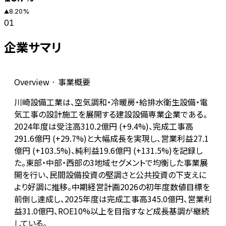
8.20
%
▲
01
企業サマリ
Overview · 事業概要
川崎設備工業は、空気調和・冷暖房・給排水衛生設備・電
気工事の設計施工を展開する建設設備専業企業である。
2024年度は受注高310.2億円 (+9.4%)、完成工事高
291.6億円 (+29.7%)と大幅成長を実現し、営業利益27.1
億円 (+103.5%)、純利益19.6億円 (+131.5%)を記録し
た。東部・中部・西部の3地域セグメントで均衡した事業展
開を行い、民間設備投資の堅調さと公共投資の下支えに
より好調に推移。中期経営計画2026の初年度数値目標を
前倒し達成し、2025年度は完成工事高345.0億円、営業利
益31.0億円、ROE10%以上を目指すなど成長基調が継続
している。