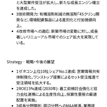
と大型案件受注が拡大し、新たな成長エンジン確立
を達成した。
技術開発力: 有機溶剤削減の無溶剤『4Sクリン』開
3
発など、環境配慮製品による差別化と付加価値向
上。
改修市場への適応: 新築市場の変動に対し、成長
4
著しいリニューアル市場でのシェア拡大を実現して
いる。
Strategy · 戦略・今後の展望
ゼネコン上位10社シェアNo.1達成: 営業情報共有
1
体制強化、ワンストップ提案によるセット受注推進で
受注領域を拡大する。
ROE15%達成（2030年): 着工前検討会強化と協
2
力会社連携による生産性向上、採算性重視の最適
配置を実施。
成長分野開拓: 周辺分野へのM&A推進、業務提
3