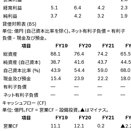
経常利益
5.1
6.4
4.2
2.3
純利益
3.7
4.2
3.2
1.9
貸借対照表 (BS)
単位: 億円 (自己資本比率を除く)。ネット有利子負債 = 有利子
負債 − 現金及び預金。
項目
FY19
FY20
FY21
F
総資産
88.1
76.4
74.2
65.5
純資産 (自己資本)
38.7
41.6
43.7
44.
自己資本比率 (%)
43.9
54.4
59.0
68.0
現金及び預金
15.4
23.9
22.2
18.0
有利子負債
—
—
—
—
ネット有利子負債
—
—
—
—
キャッシュフロー (CF)
単位: 億円。FCF = 営業CF − 設備投資。▲はマイナス。
項目
FY19
FY20
FY21
F
営業CF
11.1
12.1
0.2
▲2.