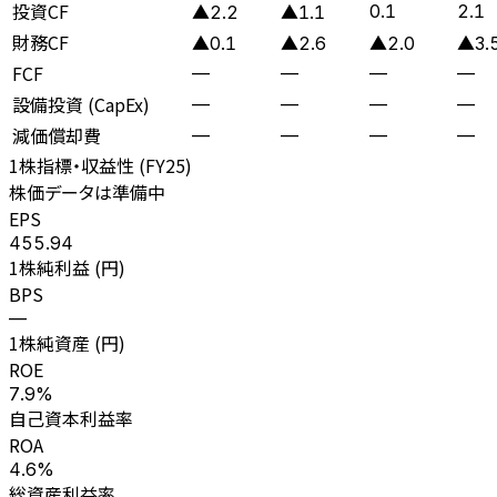
投資CF
0.1
2.1
▲2.2
▲1.1
財務CF
▲0.1
▲2.6
▲2.0
▲3.
FCF
—
—
—
—
設備投資 (CapEx)
—
—
—
—
減価償却費
—
—
—
—
1株指標・収益性 (
FY25
)
株価データは準備中
EPS
455.94
1株純利益 (円)
BPS
—
1株純資産 (円)
ROE
7.9%
自己資本利益率
ROA
4.6%
総資産利益率