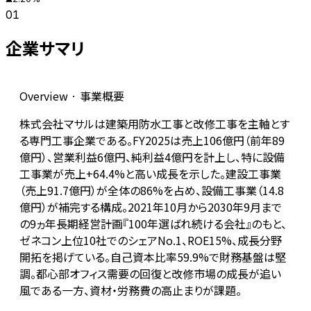
01
企業サマリ
Overview · 事業概要
株式会社マサルは建築用防水工事と改修工事を主軸とす
る専門工事企業である。FY2025は売上106億円（前年89
億円）、営業利益6億円、純利益4億円を計上し、特に設備
工事業が売上+64.4%と高い成長を示した。建設工事業
（売上91.7億円）が全体の86%を占め、設備工事業（14.8
億円）が補完する構成。2021年10月から2030年9月まで
の9ヵ年長期経営計画『100年選ばれ続ける会社』のもと、
ゼネコン上位10社でのシェアNo.1、ROE15%、成長分野
開拓を掲げている。自己資本比率59.9%で財務基盤は堅
調。都心部オフィス需要の回復と改修市場の成長が追い
風である一方、資材・労務費の高止まりが課題。