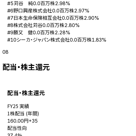
苅谷 純
#
5
0.0百万株
2.98%
野口興産株式会社
#
6
0.0百万株
2.97%
日本生命保険相互会社
#
7
0.0百万株
2.90%
株式会社苅谷
#
8
0.0百万株
2.80%
勝又 健
#
9
0.0百万株
2.28%
シーカ・ジャパン株式会社
#
10
0.0百万株
1.83%
08
配当・株主還元
配当・株主還元
FY
25
実績
1株配当 (年間)
円
160.00
+
35
配当性向
%
37.4