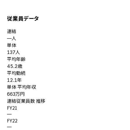
従業員データ
連結
人
—
単体
人
137
平均年齢
歳
45.2
平均勤続
年
12.1
単体 平均年収
万円
663
連結従業員数 推移
FY
21
—
FY
22
—