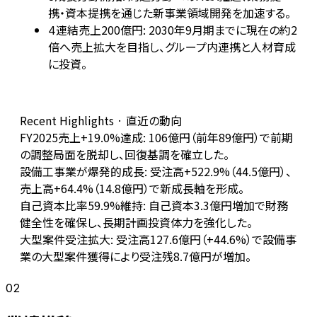
携・資本提携を通じた新事業領域開発を加速する。
連結売上200億円: 2030年9月期までに現在の約2
4
倍へ売上拡大を目指し、グループ内連携と人材育成
に投資。
Recent Highlights · 直近の動向
FY2025売上+19.0%達成: 106億円（前年89億円）で前期
の調整局面を脱却し、回復基調を確立した。
設備工事業が爆発的成長: 受注高+522.9%（44.5億円）、
売上高+64.4%（14.8億円）で新成長軸を形成。
自己資本比率59.9%維持: 自己資本3.3億円増加で財務
健全性を確保し、長期計画投資体力を強化した。
大型案件受注拡大: 受注高127.6億円（+44.6%）で設備事
業の大型案件獲得により受注残8.7億円が増加。
02