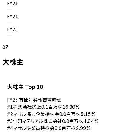
FY
23
—
FY
24
—
FY
25
—
07
大株主
大株主 Top 10
FY
25
有価証券報告書時点
株式会社操上
#
1
0.1百万株
16.30%
マサル協力企業持株会
#
2
0.0百万株
5.15%
化研マテリアル株式会社
#
3
0.0百万株
4.84%
マサル従業員持株会
#
4
0.0百万株
2.99%