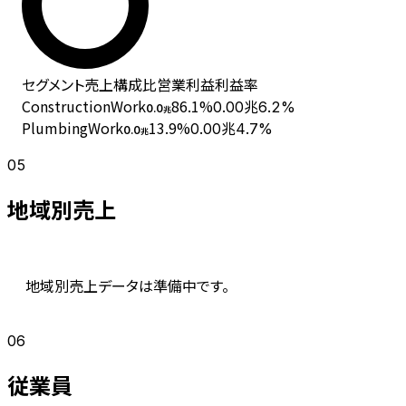
セグメント
売上
構成比
営業利益
利益率
ConstructionWork
86.1
%
0.00兆
6.2%
0.0
兆
PlumbingWork
13.9
%
0.00兆
4.7%
0.0
兆
05
地域別売上
地域別売上データは準備中です。
06
従業員