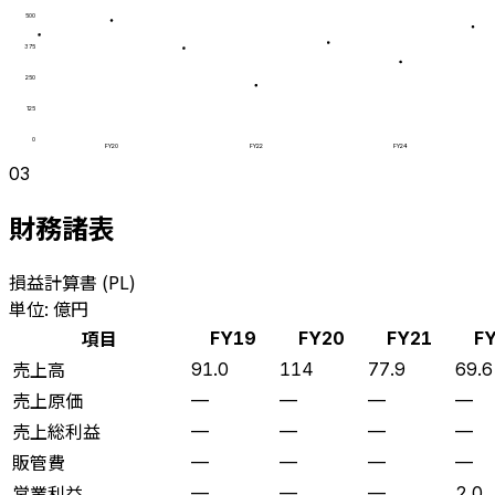
500
375
250
125
0
FY20
FY22
FY24
03
財務諸表
損益計算書 (PL)
単位: 億円
項目
FY19
FY20
FY21
F
売上高
91.0
114
77.9
69.6
売上原価
—
—
—
—
売上総利益
—
—
—
—
販管費
—
—
—
—
営業利益
—
—
—
2.0