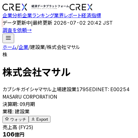
企業分析
企業ランキング
業界レポート
経済指標
データ更新中
|
最終更新
2026-07-02 20:42 JST
調査を依頼
→
ホーム
/
企業
/
建設業
/
株式会社マサル
株
株式会社マサル
カブシキガイシャマサル
上場
建設業
1795
EDINET:
E00254
MASARU CORPORATION
決算期
:
09月期
業種
:
建設業
ウォッチ
Export
売上高 (FY25)
106
億円