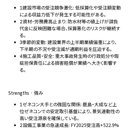
建設市場の受注競争激化: 低採算化や受注額変動
1
による収益力低下が発生する可能性がある。
資材・労務費高止まり: 防水材等の値上げが請負
2
代金に反映困難な場合、採算悪化のリスクが継続す
る。
季節的変動: 建設業界の上半期業績偏重により、
3
下半期の不況や受注減が通期利益を圧迫する。
施工品質・安全: 重大事故発生時の行政処分や瑕
4
疵担保責任による損害賠償が業績へ大きく影響す
る。
Strengths · 強み
ゼネコン大手との強固な関係: 鹿島・大成など上
1
位ゼネコンでの安定取引基盤により、景気連動性の
高い受注源泉を確保している。
設備工事業の急速成長: FY2025受注高+522.9%
2