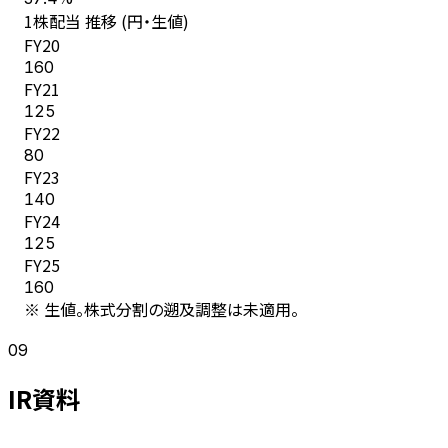
1株配当 推移 (円・生値)
FY
20
160
FY
21
125
FY
22
80
FY
23
140
FY
24
125
FY
25
160
※ 生値。株式分割の遡及調整は未適用。
09
IR資料