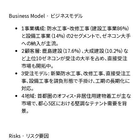
Business Model · ビジネスモデル
事業構成: 防水工事・改修工事（建設工事業86%）
1
と設備工事業（14%）の2セグメントで、ゼネコン大手
への納入が主流。
顧客層: 鹿島建設（17.6%）、大成建設（10.2%）な
2
ど上位10ゼネコンが受注の大半を占め、直接受注
市場も開拓中。
受注モデル: 新築防水工事、改修工事、直接受注工
3
事、設備工事を請負形態で手掛け、工期の長期化に
対応。
地域: 首都圏のオフィス・非居住用建物着工が主な
4
市場で、都心5区における堅調なテナント需要を背
景。
Risks · リスク要因