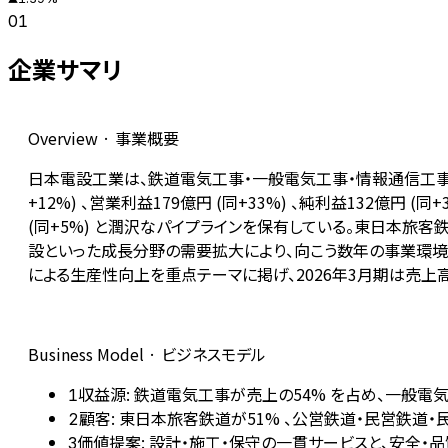
01
企業サマリ
Overview · 事業概要
日本電設工業は、鉄道電気工事・一般電気工事・情報通信工事・環境
+12%) 、営業利益179億円 (同+33%) 、純利益132
(同+5%) と潤沢なパイプラインを保有している。東日本旅
設といった成長分野の需要拡大により、向こう数年の事業環境は
による生産性向上を重点テーマに掲げ、2026年3月期は売上高2
Business Model · ビジネスモデル
収益源: 鉄道電気工事が売上の54% を占め、一般電気工
1
顧客: 東日本旅客鉄道が51% 、公営鉄道・民営鉄道
2
価値提案: 設計・施工・保守の一貫サービスと、安全・
3