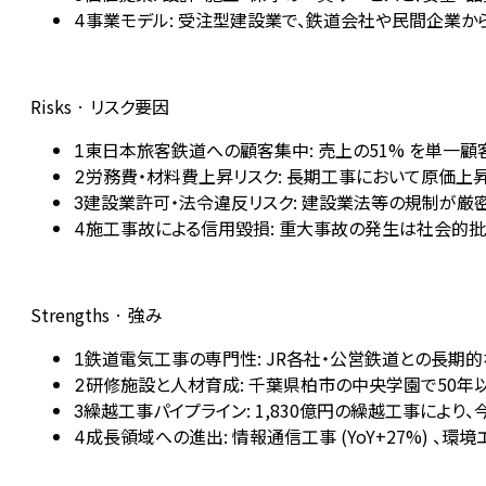
事業モデル: 受注型建設業で、鉄道会社や民間企業か
4
Risks · リスク要因
東日本旅客鉄道への顧客集中: 売上の51% を単一
1
労務費・材料費上昇リスク: 長期工事において原価上
2
建設業許可・法令違反リスク: 建設業法等の規制が
3
施工事故による信用毀損: 重大事故の発生は社会的
4
Strengths · 強み
鉄道電気工事の専門性: JR各社・公営鉄道との長期
1
研修施設と人材育成: 千葉県柏市の中央学園で50年
2
繰越工事パイプライン: 1,830億円の繰越工事によ
3
成長領域への進出: 情報通信工事 (YoY+27%) 、環
4