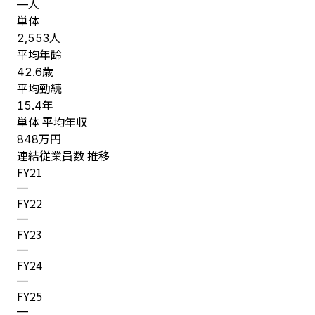
人
—
単体
人
2,553
平均年齢
歳
42.6
平均勤続
年
15.4
単体 平均年収
万円
848
連結従業員数 推移
FY
21
—
FY
22
—
FY
23
—
FY
24
—
FY
25
—