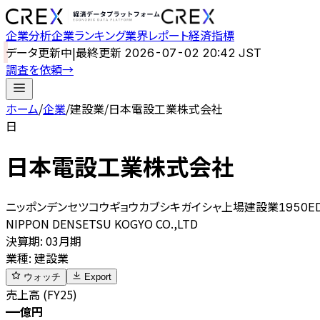
企業分析
企業ランキング
業界レポート
経済指標
データ更新中
|
最終更新
2026-07-02 20:42 JST
調査を依頼
→
ホーム
/
企業
/
建設業
/
日本電設工業株式会社
日
日本電設工業株式会社
ニッポンデンセツコウギョウカブシキガイシャ
上場
建設業
1950
E
NIPPON DENSETSU KOGYO CO.,LTD
決算期
:
03月期
業種
:
建設業
ウォッチ
Export
売上高 (FY25)
—
億円