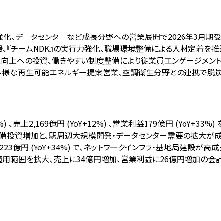
強化、データセンターなど成長分野への営業展開で2026年3月期受注
、『チームNDK』の実行力強化、職場環境整備による人材定着を推
産性向上への投資、働きやすい制度整備により従業員エンゲージメント
た多様な再生可能エネルギー提案営業、空調衛生分野との連携で脱
) 、売上2,169億円 (YoY+12%) 、営業利益179億円 (YoY+3
備投資増加と、駅周辺大規模開発・データセンター需要の拡大が成
事223億円 (YoY+34%) で、ネットワークインフラ・基地局建設が高
法適用範囲を拡大、売上に34億円増加、営業利益に26億円増加の会