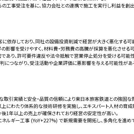
らの工事受注を基に、協力会社との連携で施工を実行し利益を創出
顧客に依存しており、同社の設備投資削減で経営が大きく悪化する可
昇の影響を受けやすく、材料費・労務費の高騰が採算を悪化させる
厳密であり、許可要件違反や法令抵触で営業停止処分を受ける可能性
批判につながり、受注活動や企業評価に悪影響を与える可能性があ
的な取引実績と安全・品質の信頼により東日本旅客鉄道との強固な
以上にわたり体系的な技術研修を実施し、エキスパート人材の育成
り、今後1年以上の売上が確保されており経営の安定性が高い。
境エネルギー工事 (YoY+227%) で新規需要を開拓し、多角化を進め