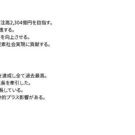
高2,304億円を目指す。
進する。
を向上させる。
炭素社会実現に貢献する。
3%) を達成し全て過去最高。
長を牽引した。
成長している。
計的プラス影響がある。