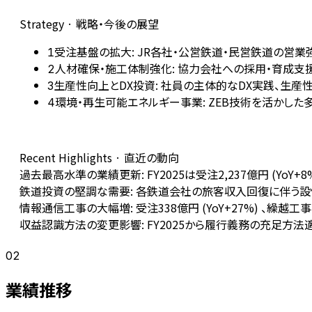
Strategy · 戦略・今後の展望
受注基盤の拡大: JR各社・公営鉄道・民営鉄道の営業
1
人材確保・施工体制強化: 協力会社への採用・育成支援
2
生産性向上とDX投資: 社員の主体的なDX実践、生
3
環境・再生可能エネルギー事業: ZEB技術を活かし
4
Recent Highlights · 直近の動向
過去最高水準の業績更新: FY2025は受注2,237億円 (YoY+8%
鉄道投資の堅調な需要: 各鉄道会社の旅客収入回復に伴う設
情報通信工事の大幅増: 受注338億円 (YoY+27%) 、繰越工
収益認識方法の変更影響: FY2025から履行義務の充足方
02
業績推移