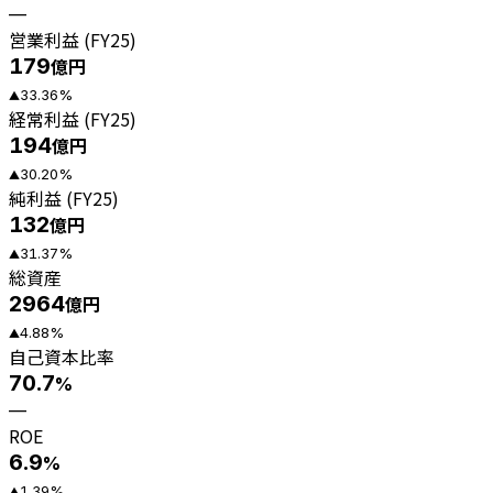
—
営業利益 (FY25)
179
億円
33.36
%
▲
経常利益 (FY25)
194
億円
30.20
%
▲
純利益 (FY25)
132
億円
31.37
%
▲
総資産
2964
億円
4.88
%
▲
自己資本比率
70.7
%
—
ROE
6.9
%
1.39
%
▲