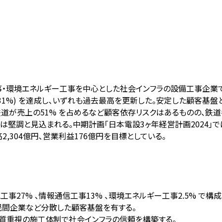
エネルギー工事を中心とした社会インフラの設備工事企業である。FY2
億円 (同+31%) を達成し、いずれも過去最高を更新した。安定した顧
客鉄道が売上の51% を占めるなど顧客依存リスクはあるものの、
堅調と見込まれる。中期計画「日本電設3ヶ年経営計画2024」で
,304億円、営業利益176億円を目標としている。
事27% 、情報通信工事13% 、環境エネルギー工事2.5% で構成
・民間企業など分散した顧客基盤を有する。
品質重視の施工体制で社会インフラの信頼を構築する。