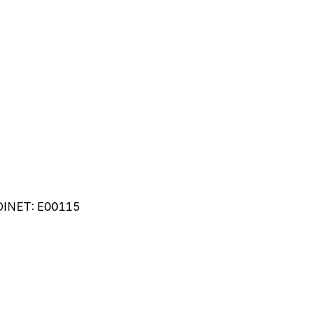
DINET:
E00115