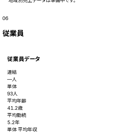
地域別売上データは準備中です。
06
従業員
従業員データ
連結
人
—
単体
人
93
平均年齢
歳
41.2
平均勤続
年
5.2
単体 平均年収