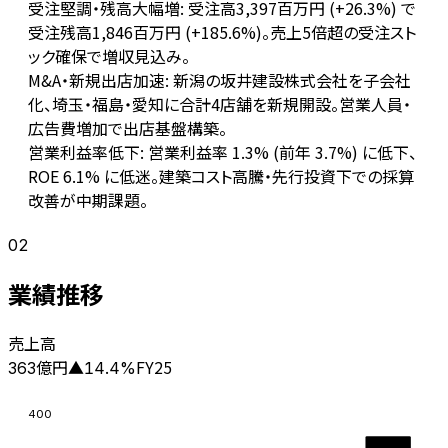
受注堅調・残高大幅増: 受注高3,397百万円 (+26.3%) で
受注残高1,846百万円 (+185.6%)。売上5倍超の受注スト
ック確保で増収見込み。
M&A・新規出店加速: 新潟の坂井建設株式会社を子会社
化、埼玉・福島・愛知に合計4店舗を新規開設。営業人員・
広告費増加で出店基盤構築。
営業利益率低下: 営業利益率 1.3% (前年 3.7%) に低下、
ROE 6.1% に低迷。建築コスト高騰・先行投資下での採算
改善が中期課題。
02
業績推移
売上高
億円
FY25
363
▲
14.4
%
400