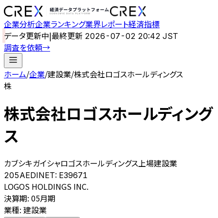
企業分析
企業ランキング
業界レポート
経済指標
データ更新中
|
最終更新
2026-07-02 20:42 JST
調査を依頼
→
ホーム
/
企業
/
建設業
/
株式会社ロゴスホールディングス
株
株式会社ロゴスホールディング
ス
カブシキガイシャロゴスホールディングス
上場
建設業
205A
EDINET:
E39671
LOGOS HOLDINGS INC.
決算期
:
05月期
業種
:
建設業