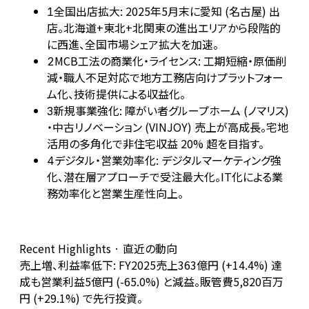
全国出店拡大: 2025年5月末に愛知 (名古屋) 出
1
店。北海道+東北+北関東の進出エリアから段階的
に西進、全国市場シェア拡大を加速。
MCB工法の商業化・ライセンス: 工期短縮・原価削
2
減・職人不足対応で地方工務店向けプラットフォー
ム化、技術提供による収益化。
新規事業強化: 障がい者グループホーム (ノマリス)
3
・中古リノベーション (VINJOY) 売上が高成長。宅地
活用の多角化で非住宅収益 20% 超を目指す。
デジタル・営業効率化: デジタルマーケティング強
4
化、潜在層アプローチで受注最大化。IT化による業
務効率化と営業生産性向上。
Recent Highlights · 直近の動向
売上増、利益率低下: FY2025売上363億円 (+14.4%) 達
成も営業利益5億円 (-65.0%) と減益。販管費5,820百万
円 (+29.1%) で先行投資。