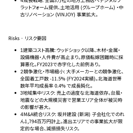
成長戦略: 全国3万社の地方工務店へデジタルプ
4
ラットフォーム提供、土地活用 (グループホーム) ・中
古リノベーション (VINJOY) 事業拡大。
Risks · リスク要因
建築コスト高騰: ウッドショック以降、木材・金属・
1
設備機器・人件費が高止まり。原価転嫁困難時に採
算悪化。FY2023で赤字化した前例あり。
競争激化・市場縮小: 大手メーカーとの競争激化、
2
全国着工戸数 -11.5% (FY2024実績)。北海道世帯
数年平均成長率 0.4% で成長鈍化。
地域集中リスク: 売上の過度な北海道依存。台風・
3
地震などの大規模災害で営業エリア全体が被災時
の影響が甚大。
M&A統合リスク: 坂井建設 (新潟) 子会社化でのれ
4
ん1,794百万円計上。進出エリアでの事業拡大が限
定的な場合、減損損失リスク。