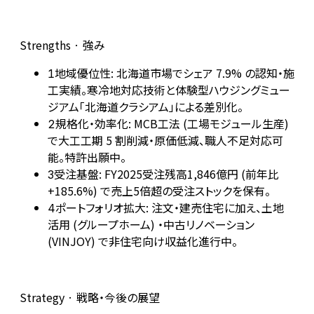
Strengths · 強み
地域優位性: 北海道市場でシェア 7.9% の認知・施
1
工実績。寒冷地対応技術と体験型ハウジングミュー
ジアム「北海道クラシアム」による差別化。
規格化・効率化: MCB工法 (工場モジュール生産)
2
で大工工期 5 割削減・原価低減、職人不足対応可
能。特許出願中。
受注基盤: FY2025受注残高1,846億円 (前年比
3
+185.6%) で売上5倍超の受注ストックを保有。
ポートフォリオ拡大: 注文・建売住宅に加え、土地
4
活用 (グループホーム) ・中古リノベーション
(VINJOY) で非住宅向け収益化進行中。
Strategy · 戦略・今後の展望