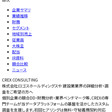
企業サマリ
業績推移
財務
セグメント
地域別売上
従業員
大株主
配当
IR資料
競合比較
ニュース
CREX CONSULTING
株式会社ロゴスホールディングスや 建設業業界の詳細分析・調
査をご希望の方へ
個別企業の競合DD・財務分析・業界ベンチマーク等、CREXの専
門チームが当データプラットフォームの基盤を活かしたカスタム
調査を支援します。初回ヒアリングは無料・守秘義務契約対応