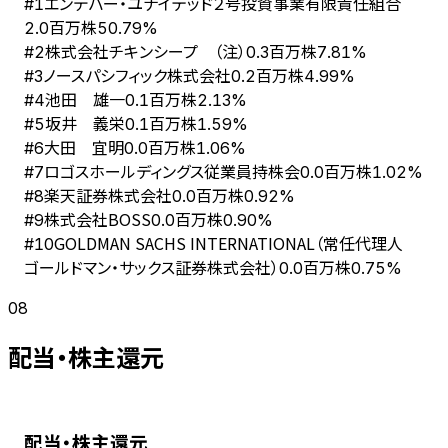
エンデバー・ユナイテッド２号投資事業有限責任組合
#
1
2.0百万株
50.79%
株式会社チキンシープ （注）
#
2
0.3百万株
7.81%
ノースパシフィック株式会社
#
3
0.2百万株
4.99%
池田 雄一
#
4
0.1百万株
2.13%
坂井 義栄
#
5
0.1百万株
1.59%
大田 宜明
#
6
0.0百万株
1.06%
ロゴスホールディングス従業員持株会
#
7
0.0百万株
1.02%
楽天証券株式会社
#
8
0.0百万株
0.92%
株式会社BOSS
#
9
0.0百万株
0.90%
GOLDMAN SACHS INTERNATIONAL（常任代理人
#
10
ゴールドマン・サックス証券株式会社）
0.0百万株
0.75%
08
配当・株主還元
配当・株主還元