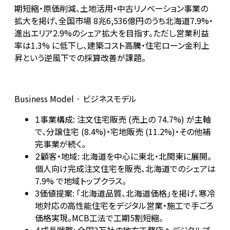
期短縮・原価削減、土地活用・中古リノベーション事業の
拡大を掲げ、全国市場 8兆6,536億円のうち北海道7.9%・
進出エリア2.9%のシェア拡大を目指す。ただし営業利益
率は1.3% に低下し、建築コスト高騰・住宅ローン金利上
昇という逆風下での採算改善が課題。
Business Model · ビジネスモデル
事業構成: 注文住宅販売 (売上の 74.7%) が主軸
1
で、分譲住宅 (8.4%)・宅地販売 (11.2%)・その他補
完事業が続く。
顧客・地域: 北海道を中心に東北・北関東に展開。
2
個人向け完成注文住宅を販売、北海道でのシェアは
7.9% で地域トップクラス。
価値提案: 「北海道品質、北海道価格」を掲げ、寒冷
3
地対応の高性能住宅をデジタル営業・施工で手ごろ
価格実現。MCB工法で工期5割短縮。