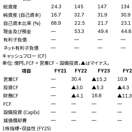
総資産
24.3
145
147
134
純資産 (自己資本)
16.7
32.7
31.9
30.9
自己資本比率 (%)
68.9
22.5
21.7
23.1
現金及び預金
—
53.3
49.4
44.8
有利子負債
—
—
—
—
ネット有利子負債
—
—
—
—
キャッシュフロー (CF)
単位: 億円。FCF = 営業CF − 設備投資。▲はマイナス。
項目
FY21
FY22
FY23
FY2
営業CF
—
30.4
10.9
▲15.2
投資CF
—
▲3.0
▲5.3
▲4.3
財務CF
—
16.8
▲4.1
▲11.3
FCF
—
—
—
—
設備投資 (CapEx)
—
—
—
—
減価償却費
—
—
—
—
1株指標・収益性 (
FY25
)