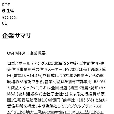
ROE
6.1
%
22.20
%
▼
01
企業サマリ
Overview · 事業概要
ロゴスホールディングスは、北海道を中心に注文住宅・建
売住宅事業を営む住宅メーカー。FY2025は売上高363億
円 (前年比 +14.4%)を達成し、2022年249億円からの継
続増収が確認できる。営業利益は5億円で前年比 -65.0%
と減益となったが、これは全国出店 (埼玉・福島・愛知) や
M&A (坂井建設株式会社子会社化) による先行投資が原
因。住宅受注残高は1,846億円 (前年比 +185.6%) と強い
受注基盤を構築。中期戦略として、デジタルプラットフォー
ム化による地方工務店の生産性向上、MCB工法による工