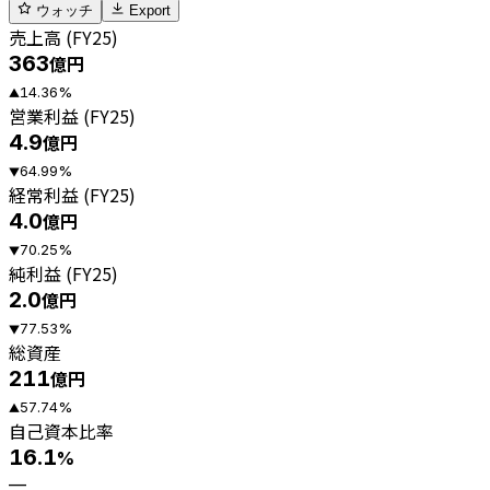
ウォッチ
Export
売上高 (FY25)
363
億円
14.36
%
▲
営業利益 (FY25)
4.9
億円
64.99
%
▼
経常利益 (FY25)
4.0
億円
70.25
%
▼
純利益 (FY25)
2.0
億円
77.53
%
▼
総資産
211
億円
57.74
%
▲
自己資本比率
16.1
%
—