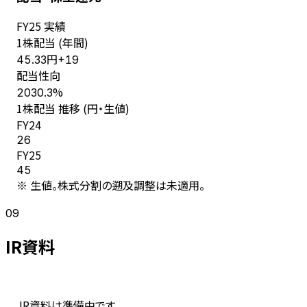
FY
25
実績
1株配当 (年間)
円
45.33
+
19
配当性向
%
2030.3
1株配当 推移 (円・生値)
FY
24
26
FY
25
45
※ 生値。株式分割の遡及調整は未適用。
09
IR資料
IR資料は準備中です。