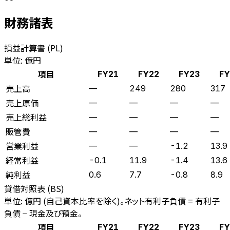
財務諸表
損益計算書 (PL)
単位: 億円
項目
FY21
FY22
FY23
FY
売上高
—
249
280
317
売上原価
—
—
—
—
売上総利益
—
—
—
—
販管費
—
—
—
—
営業利益
—
—
-1.2
13.9
経常利益
-0.1
11.9
-1.4
13.6
純利益
0.6
7.7
-0.8
8.9
貸借対照表 (BS)
単位: 億円 (自己資本比率を除く)。ネット有利子負債 = 有利子
負債 − 現金及び預金。
項目
FY21
FY22
FY23
FY