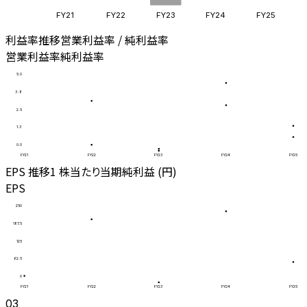
FY21
FY22
FY23
FY24
FY25
利益率推移
営業利益率 / 純利益率
営業利益率
純利益率
5.0
3.8
2.5
1.3
0.0
FY21
FY22
FY23
FY24
FY25
EPS 推移
1 株当たり当期純利益 (円)
EPS
250
187.5
125
62.5
0
FY21
FY22
FY23
FY24
FY25
03