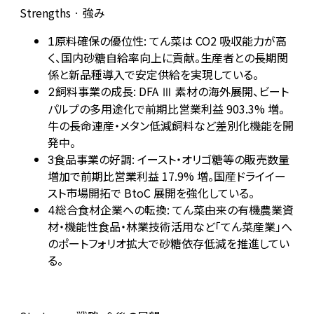
Strengths · 強み
原料確保の優位性: てん菜は CO2 吸収能力が高
1
く、国内砂糖自給率向上に貢献。生産者との長期関
係と新品種導入で安定供給を実現している。
飼料事業の成長: DFA Ⅲ 素材の海外展開、ビート
2
パルプの多用途化で前期比営業利益 903.3% 増。
牛の長命連産・メタン低減飼料など差別化機能を開
発中。
食品事業の好調: イースト・オリゴ糖等の販売数量
3
増加で前期比営業利益 17.9% 増。国産ドライイー
スト市場開拓で BtoC 展開を強化している。
総合食材企業への転換: てん菜由来の有機農業資
4
材・機能性食品・林業技術活用など「てん菜産業」へ
のポートフォリオ拡大で砂糖依存低減を推進してい
る。