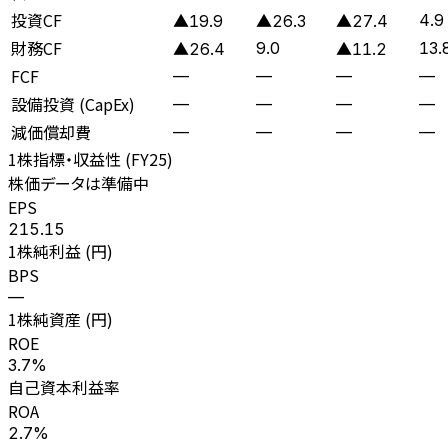
投資CF
4.9
▲19.9
▲26.3
▲27.4
財務CF
9.0
13.
▲26.4
▲11.2
FCF
—
—
—
—
設備投資 (CapEx)
—
—
—
—
減価償却費
—
—
—
—
1株指標・収益性 (
FY25
)
株価データは準備中
EPS
215.15
1株純利益 (円)
BPS
—
1株純資産 (円)
ROE
3.7%
自己資本利益率
ROA
2.7%