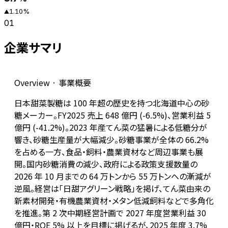
1.10
%
▲
01
企業サマリ
Overview · 事業概要
日本甜菜製糖は 100 年超の歴史を持つ北海道中心の砂
糖メーカー。FY2025 売上 648 億円 (-6.5%)、営業利益 5
億円 (-41.2%)。2023 年産てん菜の猛暑による低糖分が
響き、砂糖生産量が大幅減少。砂糖事業が全体の 66.2%
を占める一方、食品・飼料・農業資材など周辺事業も展
開。国内砂糖消費の減少、政府による政策支援数量の
2026 年 10 月までの 64 万トンから 55 万トンへの漸減が
逆風。経営は「日甜アグリーン戦略」を掲げ、てん菜由来の
新素材開発・有機農業資材・メタン低減飼料などで多角化
を推進。第 2 次中期経営計画で 2027 年度営業利益 30
億円・ROE 5% 以上を目標に掲げるが、2025 年度 3.7%