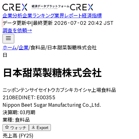
企業分析
企業ランキング
業界レポート
経済指標
データ更新中
|
最終更新
2026-07-02 20:42 JST
調査を依頼
→
ホーム
/
企業
/
食料品
/
日本甜菜製糖株式会社
日
日本甜菜製糖株式会社
ニッポンテンサイセイトウカブシキカイシャ
上場
食料品
2108
EDINET:
E00355
Nippon Beet Sugar Manufacturing Co.,Ltd.
決算期
:
03月期
業種
:
食料品
ウォッチ
Export
売上高 (FY25)