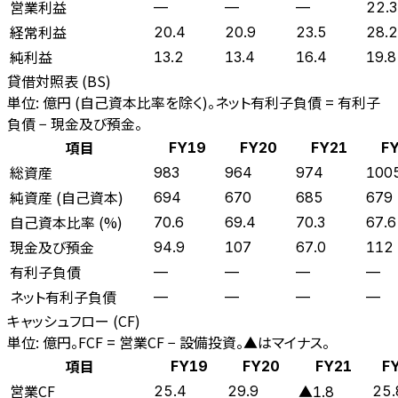
営業利益
—
—
—
22.3
経常利益
20.4
20.9
23.5
28.2
純利益
13.2
13.4
16.4
19.8
貸借対照表 (BS)
単位: 億円 (自己資本比率を除く)。ネット有利子負債 = 有利子
負債 − 現金及び預金。
項目
FY19
FY20
FY21
F
総資産
983
964
974
100
純資産 (自己資本)
694
670
685
679
自己資本比率 (%)
70.6
69.4
70.3
67.6
現金及び預金
94.9
107
67.0
112
有利子負債
—
—
—
—
ネット有利子負債
—
—
—
—
キャッシュフロー (CF)
単位: 億円。FCF = 営業CF − 設備投資。▲はマイナス。
項目
FY19
FY20
FY21
F
営業CF
25.4
29.9
25.
▲1.8