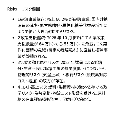
Risks · リスク要因
砂糖事業依存: 売上 66.2% が砂糖事業。国内砂糖
1
消費の減少・低甘味嗜好・異性化糖等代替品増加に
より業績が大きく変動するリスク。
政策支援縮減: 2026 年 10 月までに てん菜政策
2
支援数量が 64 万トンから 55 万トン に漸減。てん菜
作付面積の急減 (農家の栽培離れ) に直結し根幹事
業が毀損される。
気候変動と原料リスク: 2023 年猛暑による低糖
3
分・生育不良は製糖工場の操業度低下につながる。
物理的リスク (気温上昇) と移行リスク (脱炭素対応
コスト増加) の双方が存在。
コスト高止まり: 燃料・製糖資材の海外依存で地政
4
学リスク・為替変動・物流コスト影響を受ける。原料
糖の在庫評価損も発生し収益圧迫が続く。