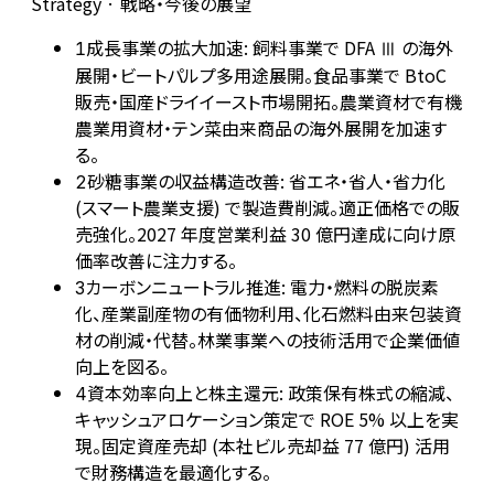
Strategy · 戦略・今後の展望
成長事業の拡大加速: 飼料事業で DFA Ⅲ の海外
1
展開・ビートパルプ多用途展開。食品事業で BtoC
販売・国産ドライイースト市場開拓。農業資材で有機
農業用資材・テン菜由来商品の海外展開を加速す
る。
砂糖事業の収益構造改善: 省エネ・省人・省力化
2
(スマート農業支援) で製造費削減。適正価格での販
売強化。2027 年度営業利益 30 億円達成に向け原
価率改善に注力する。
カーボンニュートラル推進: 電力・燃料の脱炭素
3
化、産業副産物の有価物利用、化石燃料由来包装資
材の削減・代替。林業事業への技術活用で企業価値
向上を図る。
資本効率向上と株主還元: 政策保有株式の縮減、
4
キャッシュアロケーション策定で ROE 5% 以上を実
現。固定資産売却 (本社ビル売却益 77 億円) 活用
で財務構造を最適化する。