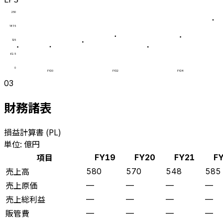
250
187.5
125
62.5
0
FY20
FY22
FY24
03
財務諸表
損益計算書 (PL)
単位: 億円
項目
FY19
FY20
FY21
F
売上高
580
570
548
585
売上原価
—
—
—
—
売上総利益
—
—
—
—
販管費
—
—
—
—