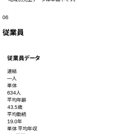
06
従業員
従業員データ
連結
人
—
単体
人
634
平均年齢
歳
43.5
平均勤続
年
19.0
単体 平均年収