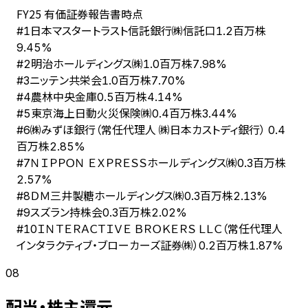
FY
25
有価証券報告書時点
日本マスタートラスト信託銀行㈱信託口
#
1
1.2百万株
9.45%
明治ホールディングス㈱
#
2
1.0百万株
7.98%
ニッテン共栄会
#
3
1.0百万株
7.70%
農林中央金庫
#
4
0.5百万株
4.14%
東京海上日動火災保険㈱
#
5
0.4百万株
3.44%
㈱みずほ銀行（常任代理人 ㈱日本カストディ銀行）
#
6
0.4
百万株
2.85%
ＮＩＰＰＯＮ ＥＸＰＲＥＳＳホールディングス㈱
#
7
0.3百万株
2.57%
ＤＭ三井製糖ホールディングス㈱
#
8
0.3百万株
2.13%
スズラン持株会
#
9
0.3百万株
2.02%
ＩＮＴＥＲＡＣＴＩＶＥ ＢＲＯＫＥＲＳ ＬＬＣ（常任代理人
#
10
インタラクティブ・ブローカーズ証券㈱）
0.2百万株
1.87%
08
配当・株主還元