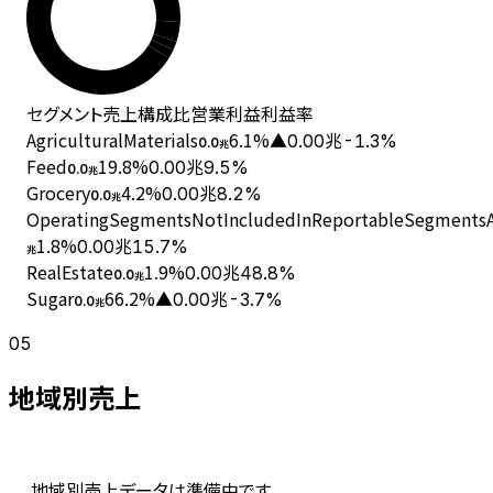
セグメント
売上
構成比
営業利益
利益率
AgriculturalMaterials
6.1
%
▲0.00兆
-1.3%
0.0
兆
Feed
19.8
%
0.00兆
9.5%
0.0
兆
Grocery
4.2
%
0.00兆
8.2%
0.0
兆
OperatingSegmentsNotIncludedInReportableSegmentsAn
1.8
%
0.00兆
15.7%
兆
RealEstate
1.9
%
0.00兆
48.8%
0.0
兆
Sugar
66.2
%
▲0.00兆
-3.7%
0.0
兆
05
地域別売上
地域別売上データは準備中です。