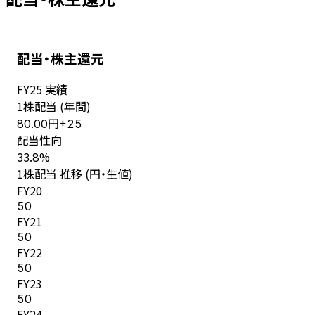
配当・株主還元
FY
25
実績
1株配当 (年間)
円
80.00
+
25
配当性向
%
33.8
1株配当 推移 (円・生値)
FY
20
50
FY
21
50
FY
22
50
FY
23
50
FY
24