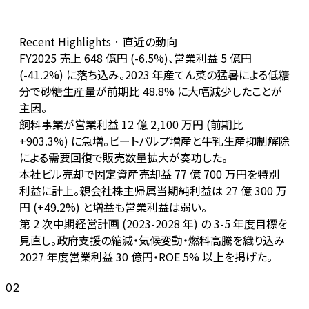
Recent Highlights · 直近の動向
FY2025 売上 648 億円 (-6.5%)、営業利益 5 億円
(-41.2%) に落ち込み。2023 年産てん菜の猛暑による低糖
分で砂糖生産量が前期比 48.8% に大幅減少したことが
主因。
飼料事業が営業利益 12 億 2,100 万円 (前期比
+903.3%) に急増。ビートパルプ増産と牛乳生産抑制解除
による需要回復で販売数量拡大が奏功した。
本社ビル売却で固定資産売却益 77 億 700 万円を特別
利益に計上。親会社株主帰属当期純利益は 27 億 300 万
円 (+49.2%) と増益も営業利益は弱い。
第 2 次中期経営計画 (2023-2028 年) の 3-5 年度目標を
見直し。政府支援の縮減・気候変動・燃料高騰を織り込み
2027 年度営業利益 30 億円・ROE 5% 以上を掲げた。
02