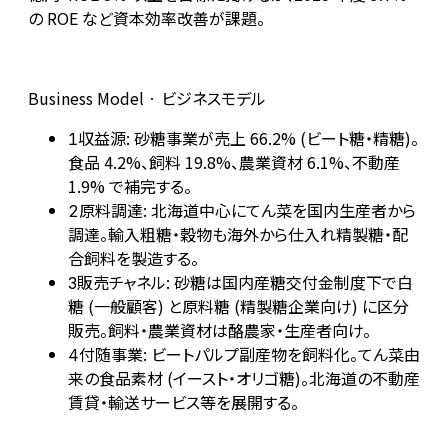
の ROE など資本効率改善が課題。
Business Model · ビジネスモデル
収益源: 砂糖事業が売上 66.2% (ビート糖・精糖)。
1
食品 4.2%、飼料 19.8%、農業資材 6.1%、不動産
1.9% で補完する。
原料調達: 北海道中心にてん菜を国内生産者から
2
調達。輸入粗糖・穀物も海外から仕入れ精製糖・配
合飼料を製造する。
販売チャネル: 砂糖は国内産糖交付金制度下で白
3
糖 (一般顧客) と原料糖 (精製糖企業向け) に区分
販売。飼料・農業資材は酪農家・生産者向け。
付随事業: ビートパルプ副産物を飼料化。てん菜由
4
来の食品素材 (イースト・オリゴ糖)。北海道の不動産
賃貸・輸送サービス等を展開する。