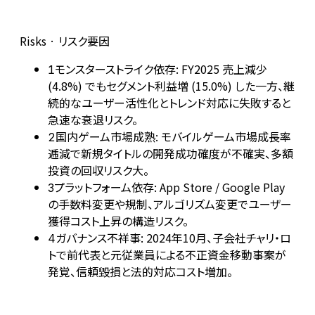
Risks · リスク要因
モンスターストライク依存: FY2025 売上減少
1
(4.8%) でもセグメント利益増 (15.0%) した一方、継
続的なユーザー活性化とトレンド対応に失敗すると
急速な衰退リスク。
国内ゲーム市場成熟: モバイルゲーム市場成長率
2
逓減で新規タイトルの開発成功確度が不確実、多額
投資の回収リスク大。
プラットフォーム依存: App Store / Google Play
3
の手数料変更や規制、アルゴリズム変更でユーザー
獲得コスト上昇の構造リスク。
ガバナンス不祥事: 2024年10月、子会社チャリ・ロ
4
トで前代表と元従業員による不正資金移動事案が
発覚、信頼毀損と法的対応コスト増加。