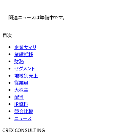
関連ニュースは準備中です。
目次
企業サマリ
業績推移
財務
セグメント
地域別売上
従業員
大株主
配当
IR資料
競合比較
ニュース
CREX CONSULTING