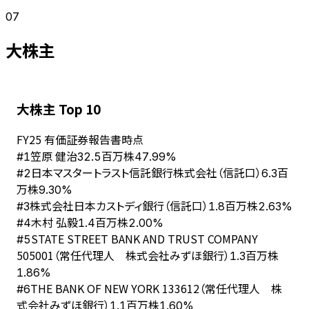
07
大株主
大株主 Top 10
FY
25
有価証券報告書時点
笠原 健治
#
1
32.5百万株
47.99%
日本マスタートラスト信託銀行株式会社（信託口）
#
2
6.3百
万株
9.30%
株式会社日本カストディ銀行（信託口）
#
3
1.8百万株
2.63%
木村 弘毅
#
4
1.4百万株
2.00%
STATE STREET BANK AND TRUST COMPANY
#
5
505001（常任代理人 株式会社みずほ銀行）
1.3百万株
1.86%
THE BANK OF NEW YORK 133612（常任代理人 株
#
6
式会社みずほ銀行）
1.1百万株
1.60%