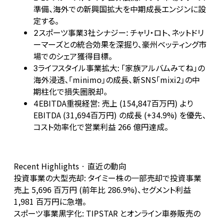
準備、海外での新興国拡大を中期成長エンジンに設
定する。
スポーツ事業3社シナジー: チャリ・ロト、ネットドリ
2
ーマーズとの統合効果を深掘り、豪州ベッティング市
場でのシェア獲得目標。
ライフスタイル事業拡大: 「家族アルバムみてね」の
3
海外浸透、「minimo」の成長、新SNS「mixi2」の中
期柱化で損失圏脱却。
EBITDA重視経営: 売上 (154,847百万円) より
4
EBITDA (31,694百万円) の成長 (+34.9%) を優先、
コスト効率化で営業利益 266 億円達成。
Recent Highlights · 直近の動向
投資事業の大型売却: タイミー株の一部売却で投資事業
売上 5,696 百万円 (前年比 286.9%)、セグメント利益
1,981 百万円に急増。
スポーツ事業黒字化: TIPSTAR とオンライン車券販売の