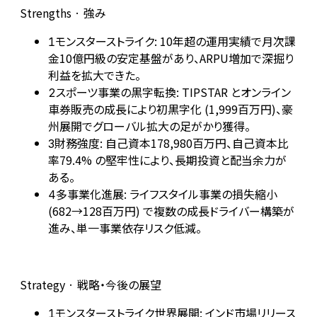
Strengths · 強み
モンスターストライク: 10年超の運用実績で月次課
1
金10億円級の安定基盤があり、ARPU増加で深掘り
利益を拡大できた。
スポーツ事業の黒字転換: TIPSTAR とオンライン
2
車券販売の成長により初黒字化 (1,999百万円)、豪
州展開でグローバル拡大の足がかり獲得。
財務強度: 自己資本178,980百万円、自己資本比
3
率79.4% の堅牢性により、長期投資と配当余力が
ある。
多事業化進展: ライフスタイル事業の損失縮小
4
(682→128百万円) で複数の成長ドライバー構築が
進み、単一事業依存リスク低減。
Strategy · 戦略・今後の展望
モンスターストライク世界展開: インド市場リリース
1