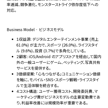
率逓減、競争激化、モンスターストライク依存度低下への
対応。
Business Model · ビジネスモデル
収益源: デジタルエンターテインメント事業 (売上
1
61.0%) が主力で、スポーツ (26.0%)、ライフスタイ
ル (9.6%)、投資 (3.7%)で多角化している。
顧客: iOS/Android のアプリストアを経由して国内
2
外の一般ユーザーにゲーム、ベッティング、写真共有
サービスを提供する。
価値提案: 「心もつながる」コミュニケーション価値
3
を軸に、モバイル・SNS・スポーツ観戦・ライフスタイ
ルで生活体験を統合する。
コスト構造: ユーザー獲得コスト、開発委託費、マ
4
ーケティング費がビジネスモデルの主要変動費であ
り、利益率改善には規模効率が重要である。