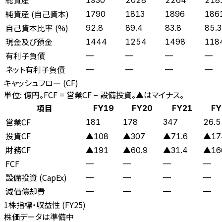
純資産 (自己資本)
1790
1813
1896
186
自己資本比率 (%)
92.8
89.4
83.8
85.3
現金及び預金
1444
1254
1498
118
有利子負債
—
—
—
—
ネット有利子負債
—
—
—
—
キャッシュフロー (CF)
単位: 億円。FCF = 営業CF − 設備投資。▲はマイナス。
項目
FY19
FY20
FY21
FY
営業CF
181
178
347
26.5
投資CF
▲108
▲307
▲71.6
▲17
財務CF
▲191
▲60.9
▲31.4
▲16
FCF
—
—
—
—
設備投資 (CapEx)
—
—
—
—
減価償却費
—
—
—
—
1株指標・収益性 (
FY25
)
株価データは準備中