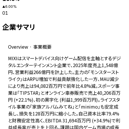
6.00
%
▲
01
企業サマリ
Overview · 事業概要
MIXIはスマートデバイス向けゲーム配信を主軸とするデジ
タルエンターテインメント企業で、2025年度売上1,548億
円、営業利益266億円を計上した。主力の「モンスタースト
ライク」はARPU増加で利益貢献強化した一方、MAU減少
により売上は94,082百万円で前年比4.8%減。スポーツ事
業は「TIPSTAR」とオンライン車券販売で売上40,206百万
円 (+22.1%)、初の黒字化 (利益1,999百万円)。ライフスタ
イル事業の「家族アルバムみてね」と「minimo」も安定成
長し、損失を128百万円に縮小した。自己資本比率79.4%
と財務安定性高く、EBITDA 31,694百万円 (+34.9%)で利
益成長率が売上を上回る。課題は国内ゲーム市場の成長