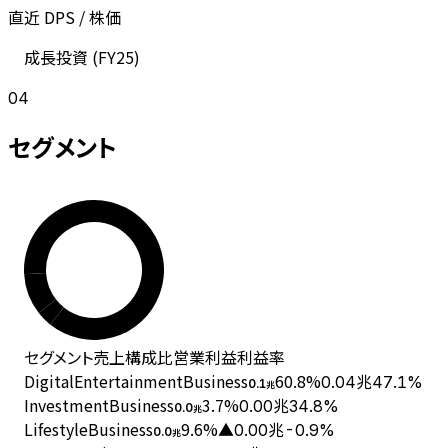
直近 DPS / 株価
成長投資 (
FY25
)
04
セグメント
セグメント
売上
構成比
営業利益
利益率
DigitalEntertainmentBusiness
60.8
%
0.04兆
47.1%
0.1
兆
InvestmentBusiness
3.7
%
0.00兆
34.8%
0.0
兆
LifestyleBusiness
9.6
%
▲0.00兆
-0.9%
0.0
兆