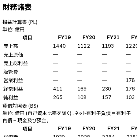
財務諸表
損益計算書 (PL)
単位: 億円
項目
FY19
FY20
FY21
F
売上高
1440
1122
1193
122
売上原価
—
—
—
—
売上総利益
—
—
—
—
販管費
—
—
—
—
営業利益
—
—
—
178
経常利益
411
169
230
176
純利益
265
108
157
103
貸借対照表 (BS)
単位: 億円 (自己資本比率を除く)。ネット有利子負債 = 有利子
負債 − 現金及び預金。
項目
FY19
FY20
FY21
F
総資産
1930
2028
2264
218