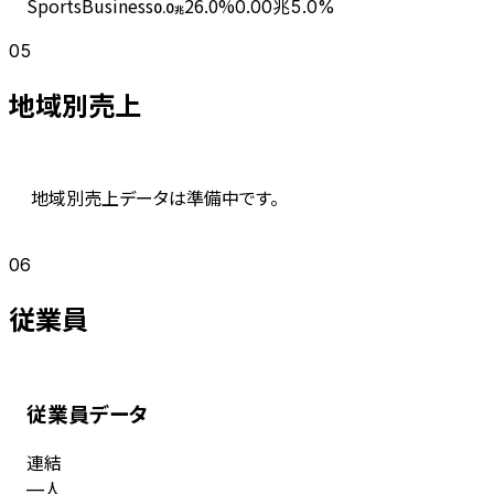
SportsBusiness
26.0
%
0.00兆
5.0%
0.0
兆
05
地域別売上
地域別売上データは準備中です。
06
従業員
従業員データ
連結
人
—