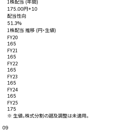
1株配当 (年間)
円
175.00
+
10
配当性向
%
51.3
1株配当 推移 (円・生値)
FY
20
165
FY
21
165
FY
22
165
FY
23
165
FY
24
165
FY
25
175
※ 生値。株式分割の遡及調整は未適用。
09