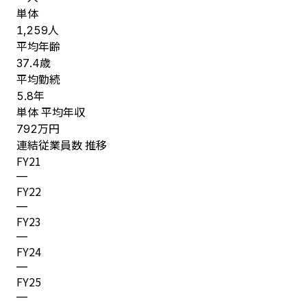
単体
人
1,259
平均年齢
歳
37.4
平均勤続
年
5.8
単体 平均年収
万円
792
連結従業員数 推移
FY
21
—
FY
22
—
FY
23
—
FY
24
—
FY
25
—