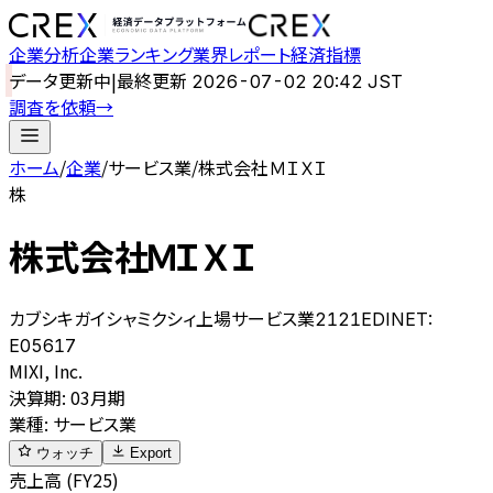
企業分析
企業ランキング
業界レポート
経済指標
データ更新中
|
最終更新
2026-07-02 20:42 JST
調査を依頼
→
ホーム
/
企業
/
サービス業
/
株式会社ＭＩＸＩ
株
株式会社ＭＩＸＩ
カブシキガイシャミクシィ
上場
サービス業
2121
EDINET:
E05617
MIXI, Inc.
決算期
:
03月期
業種
:
サービス業
ウォッチ
Export
売上高 (FY25)