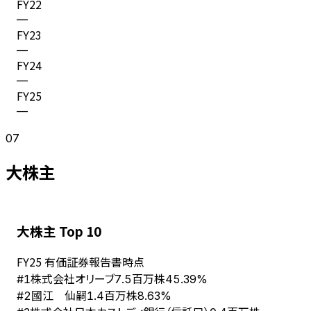
FY
22
—
FY
23
—
FY
24
—
FY
25
—
07
大株主
大株主 Top 10
FY
25
有価証券報告書時点
株式会社オリーブ
#
1
7.5百万株
45.39%
國江 仙嗣
#
2
1.4百万株
8.63%