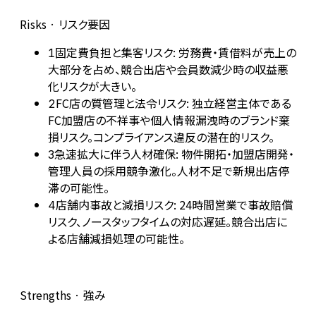
Risks · リスク要因
固定費負担と集客リスク: 労務費・賃借料が売上の
1
大部分を占め、競合出店や会員数減少時の収益悪
化リスクが大きい。
FC店の質管理と法令リスク: 独立経営主体である
2
FC加盟店の不祥事や個人情報漏洩時のブランド棄
損リスク。コンプライアンス違反の潜在的リスク。
急速拡大に伴う人材確保: 物件開拓・加盟店開発・
3
管理人員の採用競争激化。人材不足で新規出店停
滞の可能性。
店舗内事故と減損リスク: 24時間営業で事故賠償
4
リスク、ノースタッフタイムの対応遅延。競合出店に
よる店舗減損処理の可能性。
Strengths · 強み