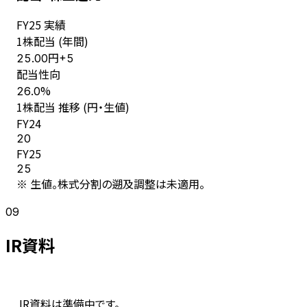
FY
25
実績
1株配当 (年間)
円
25.00
+
5
配当性向
%
26.0
1株配当 推移 (円・生値)
FY
24
20
FY
25
25
※ 生値。株式分割の遡及調整は未適用。
09
IR資料
IR資料は準備中です。