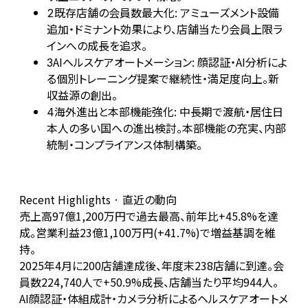
既存店舗の会員数最大化: アミューズメント設備
2
追加・ドミナント効果により、店舗当たり会員上限ラ
インへの成長を追求。
AIヘルスケアオートメーション: 顔認証・AI分析によ
3
る個別トレーニング提案で継続性・満足度向上。新
収益源の創出。
海外進出と本部機能強化: 中長期で渡航・居住日
4
本人の多い国への進出検討。本部機能の充実、内部
統制・コンプライアンス体制構築。
Recent Highlights · 直近の動向
売上高97億1,200万円で過去最高、前年比+45.8%を達
成。営業利益23億1,100万円(+41.7%)で増益基調を維
持。
2025年4月に200店舗達成後、年度末238店舗に到達。会
員数224,740人で+50.9%成長、店舗当たり平均944人。
AI顔認証・体組成計・カメラ分析によるヘルスケアオートメ