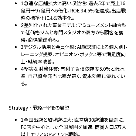
急速な店舗拡大と高い収益性: 過去5年で売上16
1
億円→97億円へ6倍化、ROE 34.5%を達成。出店戦
略の標準化による効率化。
差別化された事業モデル: アミューズメント融合型
2
で低価格ジムと専門スタジオの双方から顧客を獲
得。商標登録済み。
デジタル活用と会員体験: AI顔認証による個人別ト
3
レーニング提案、オピニオン・ボックス等で満足度向
上・継続率改善。
堅実な財務体質: 有利子負債依存度5.0%と低水
4
準。自己資金充当比率が高く、資本効率に優れてい
る。
Strategy · 戦略・今後の展望
全国出店と加盟店拡大: 直営店30店舗を目途に、
1
FC店を中心とした全国展開を加速。商圏人口5万人
以上エリアのドミナント戦略。