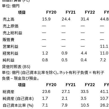
単位: 億円
項目
FY20
FY21
FY22
F
売上高
15.9
24.4
31.4
44.8
売上原価
—
—
—
—
売上総利益
—
—
—
—
販管費
—
—
—
—
営業利益
—
—
—
11.1
経常利益
1.2
0.9
4.4
11.0
純利益
0.8
0.5
0.4
7.2
貸借対照表 (BS)
単位: 億円 (自己資本比率を除く)。ネット有利子負債 = 有利子
負債 − 現金及び預金。
項目
FY20
FY21
FY22
F
総資産
23.6
27.1
33.5
41.1
純資産 (自己資本)
1.7
2.1
3.5
10.7
自己資本比率 (%)
7.1
7.9
10.5
26.2