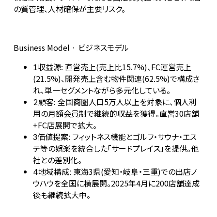
の質管理、人材確保が主要リスク。
Business Model · ビジネスモデル
収益源: 直営売上(売上比15.7%)、FC運営売上
1
(21.5%)、開発売上含む物件関連(62.5%)で構成さ
れ、単一セグメントながら多元化している。
顧客: 全国商圏人口5万人以上を対象に、個人利
2
用の月額会員制で継続的収益を獲得。直営30店舗
+FC店展開で拡大。
価値提案: フィットネス機能とゴルフ・サウナ・エス
3
テ等の娯楽を統合した「サードプレイス」を提供。他
社との差別化。
地域構成: 東海3県(愛知・岐阜・三重)での出店ノ
4
ウハウを全国に横展開。2025年4月に200店舗達成
後も継続拡大中。