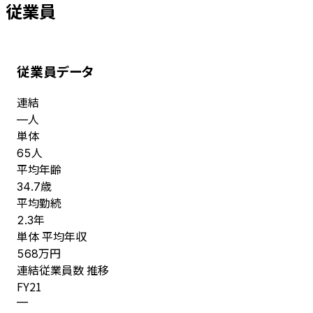
従業員
従業員データ
連結
人
—
単体
人
65
平均年齢
歳
34.7
平均勤続
年
2.3
単体 平均年収
万円
568
連結従業員数 推移
FY
21
—