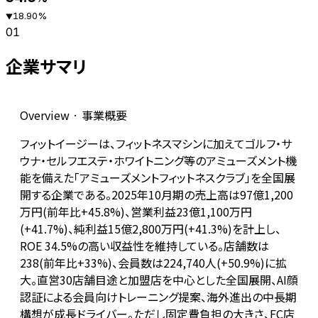
18.90
%
▼
01
企業サマリ
Overview · 事業概要
フィットイージーは、フィットネスマシンに加えてゴルフ・サ
ウナ・セルフエステ・ホワイトニング等のアミューズメント機
能を備えた「アミューズメントフィットネスクラブ」を全国展
開する企業である。2025年10月期の売上高は97億1,200
万円(前年比+45.8%)、営業利益23億1,100万円
(+41.7%)、純利益15億2,800万円(+41.3%)を計上し、
ROE 34.5%の高い収益性を維持している。店舗数は
238(前年比+33%)、会員数は224,740人(+50.9%)に拡
大。直営30店舗目途と加盟店を中心とした全国展開、AI顔
認証による会員向けトレーニング提案、海外進出の中長期
構想が成長ドライバー。ただし固定費負担の大きさ、FC店