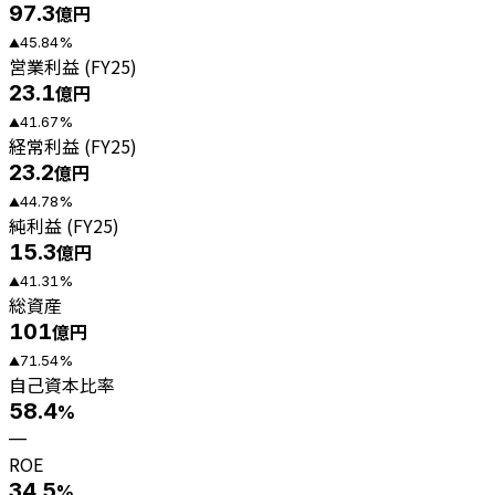
97.3
億円
45.84
%
▲
営業利益 (FY25)
23.1
億円
41.67
%
▲
経常利益 (FY25)
23.2
億円
44.78
%
▲
純利益 (FY25)
15.3
億円
41.31
%
▲
総資産
101
億円
71.54
%
▲
自己資本比率
58.4
%
—
ROE
34.5
%