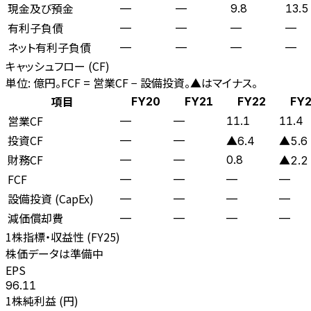
現金及び預金
—
—
9.8
13.5
有利子負債
—
—
—
—
ネット有利子負債
—
—
—
—
キャッシュフロー (CF)
単位: 億円。FCF = 営業CF − 設備投資。▲はマイナス。
項目
FY20
FY21
FY22
FY
営業CF
—
—
11.1
11.4
投資CF
—
—
▲6.4
▲5.6
財務CF
—
—
0.8
▲2.2
FCF
—
—
—
—
設備投資 (CapEx)
—
—
—
—
減価償却費
—
—
—
—
1株指標・収益性 (
FY25
)
株価データは準備中
EPS
96.11
1株純利益 (円)