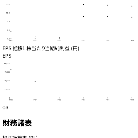
25.0
18.8
12.5
6.3
0.0
FY20
FY21
FY22
FY23
FY24
FY25
EPS 推移
1 株当たり当期純利益 (円)
EPS
100,000
75,000
50,000
25,000
0
FY20
FY21
FY22
FY23
FY24
FY25
03
財務諸表
損益計算書 (PL)