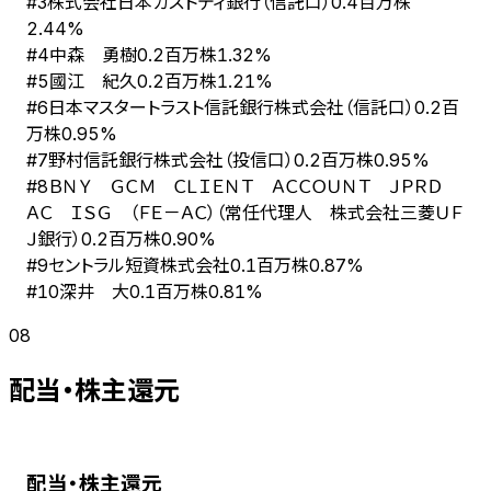
株式会社日本カストディ銀行（信託口）
#
3
0.4百万株
2.44%
中森 勇樹
#
4
0.2百万株
1.32%
國江 紀久
#
5
0.2百万株
1.21%
日本マスタートラスト信託銀行株式会社（信託口）
#
6
0.2百
万株
0.95%
野村信託銀行株式会社（投信口）
#
7
0.2百万株
0.95%
ＢＮＹ ＧＣＭ ＣＬＩＥＮＴ ＡＣＣＯＵＮＴ ＪＰＲＤ
#
8
ＡＣ ＩＳＧ （ＦＥ－ＡＣ）（常任代理人 株式会社三菱ＵＦ
Ｊ銀行）
0.2百万株
0.90%
セントラル短資株式会社
#
9
0.1百万株
0.87%
深井 大
#
10
0.1百万株
0.81%
08
配当・株主還元
配当・株主還元