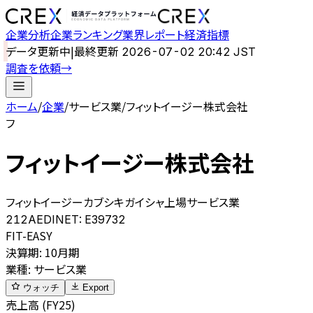
企業分析
企業ランキング
業界レポート
経済指標
データ更新中
|
最終更新
2026-07-02 20:42 JST
調査を依頼
→
ホーム
/
企業
/
サービス業
/
フィットイージー株式会社
フ
フィットイージー株式会社
フィットイージーカブシキガイシャ
上場
サービス業
212A
EDINET:
E39732
FIT-EASY
決算期
:
10月期
業種
:
サービス業
ウォッチ
Export
売上高 (FY25)