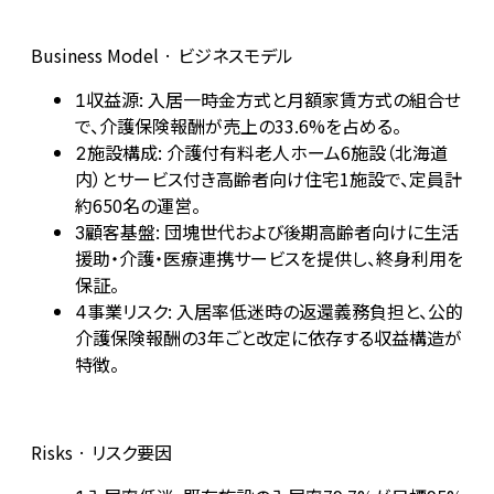
Business Model · ビジネスモデル
収益源: 入居一時金方式と月額家賃方式の組合せ
1
で、介護保険報酬が売上の33.6%を占める。
施設構成: 介護付有料老人ホーム6施設（北海道
2
内）とサービス付き高齢者向け住宅1施設で、定員計
約650名の運営。
顧客基盤: 団塊世代および後期高齢者向けに生活
3
援助・介護・医療連携サービスを提供し、終身利用を
保証。
事業リスク: 入居率低迷時の返還義務負担と、公的
4
介護保険報酬の3年ごと改定に依存する収益構造が
特徴。
Risks · リスク要因