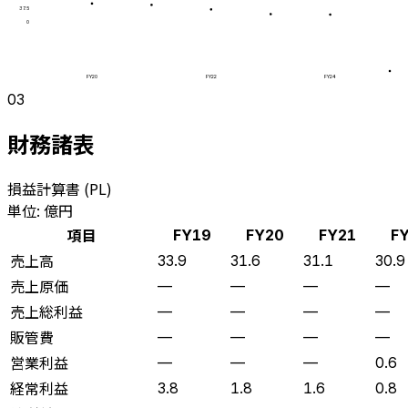
37.5
0
FY20
FY22
FY24
03
財務諸表
損益計算書 (PL)
単位: 億円
項目
FY19
FY20
FY21
F
売上高
33.9
31.6
31.1
30.9
売上原価
—
—
—
—
売上総利益
—
—
—
—
販管費
—
—
—
—
営業利益
—
—
—
0.6
経常利益
3.8
1.8
1.6
0.8