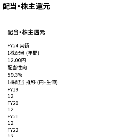
配当・株主還元
配当・株主還元
FY
24
実績
1株配当 (年間)
円
12.00
配当性向
%
59.3
1株配当 推移 (円・生値)
FY
19
12
FY
20
12
FY
21
12
FY
22
12