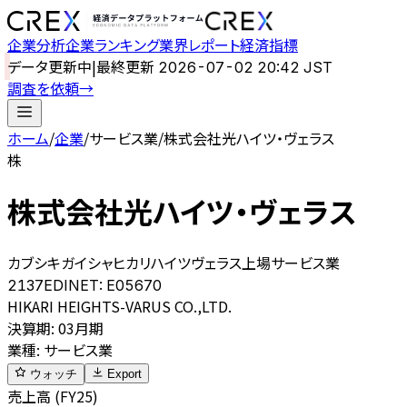
企業分析
企業ランキング
業界レポート
経済指標
データ更新中
|
最終更新
2026-07-02 20:42 JST
調査を依頼
→
ホーム
/
企業
/
サービス業
/
株式会社光ハイツ・ヴェラス
株
株式会社光ハイツ・ヴェラス
カブシキガイシャヒカリハイツヴェラス
上場
サービス業
2137
EDINET:
E05670
HIKARI HEIGHTS-VARUS CO.,LTD.
決算期
:
03月期
業種
:
サービス業
ウォッチ
Export
売上高 (FY25)