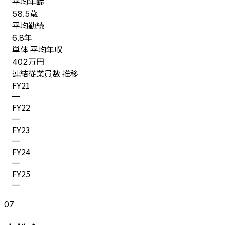
平均年齢
歳
58.5
平均勤続
年
6.8
単体 平均年収
万円
402
連結従業員数 推移
FY
21
—
FY
22
—
FY
23
—
FY
24
—
FY
25
—
07