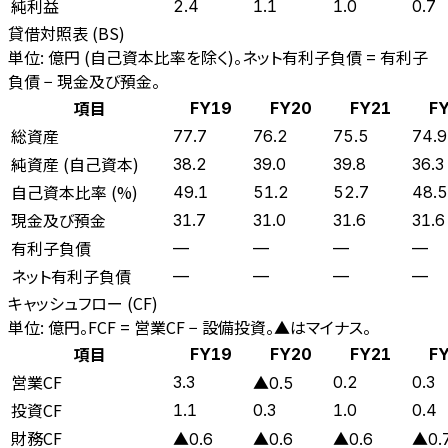
純利益
2.4
1.1
1.0
0.7
貸借対照表 (BS)
単位: 億円 (自己資本比率を除く)。ネット有利子負債 = 有利子
負債 − 現金及び預金。
項目
FY19
FY20
FY21
F
総資産
77.7
76.2
75.5
74.9
純資産 (自己資本)
38.2
39.0
39.8
36.3
自己資本比率 (%)
49.1
51.2
52.7
48.5
現金及び預金
31.7
31.0
31.6
31.6
有利子負債
—
—
—
—
ネット有利子負債
—
—
—
—
キャッシュフロー (CF)
単位: 億円。FCF = 営業CF − 設備投資。▲はマイナス。
項目
FY19
FY20
FY21
F
営業CF
3.3
0.2
0.3
▲0.5
投資CF
1.1
0.3
1.0
0.4
財務CF
▲0.6
▲0.6
▲0.6
▲0.