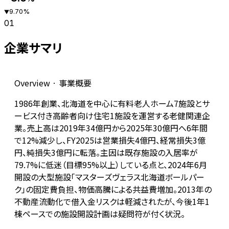
9.70
%
▼
01
企業サマリ
Overview · 事業概要
1986年創業、北海道を中心に有料老人ホーム7施設とサ
ービス付き高齢者向け住宅1施設を運営する老健関連企
業。売上高は2019年34億円から2025年30億円へ6年間
で12%減少し、FY2025は営業損失4億円、経常損失3億
円、純損失3億円に転落。主因は既存施設の入居率が
79.7%に低迷（目標95%以上）している点と、2024年6月
開設の大型施設「マスターズヴェラス北海道ボールパー
ク」の固定費負担、物価高騰による共益費増加。2013年の
不動産流動化で借入金リスクは軽減されたが、今後1年1
棟ペースでの施設開設計画は疑問符が付く状況。