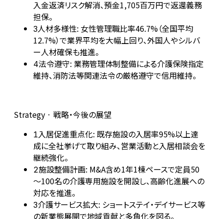
入金返済リスク解消、預金1,705百万円で返還義務
担保。
人材多様性: 女性管理職比率46.7%（全国平均
3
12.7%）で業界平均を大幅上回り、外国人やシルバ
ー人材確保も推進。
法令遵守: 業務管理体制整備による介護保険指定
4
維持、消防法等関連法令の厳格遵守で信用維持。
Strategy · 戦略・今後の展望
入居促進重点化: 既存施設の入居率95%以上達
1
成に全社挙げて取り組み、営業活動と入居相談会を
継続強化。
施設整備計画: M&A含め1年1棟ペースで定員50
2
～100名の介護専用施設を開設し、高齢化進展への
対応を推進。
介護サービス拡大: ショートステイ・デイサービス等
3
の新業態展開で地域貢献と多角化を図る。