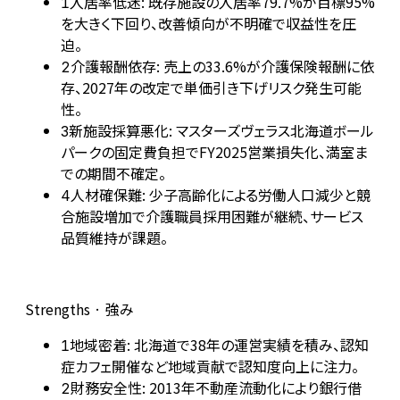
入居率低迷: 既存施設の入居率79.7%が目標95%
1
を大きく下回り、改善傾向が不明確で収益性を圧
迫。
介護報酬依存: 売上の33.6%が介護保険報酬に依
2
存、2027年の改定で単価引き下げリスク発生可能
性。
新施設採算悪化: マスターズヴェラス北海道ボール
3
パークの固定費負担でFY2025営業損失化、満室ま
での期間不確定。
人材確保難: 少子高齢化による労働人口減少と競
4
合施設増加で介護職員採用困難が継続、サービス
品質維持が課題。
Strengths · 強み
地域密着: 北海道で38年の運営実績を積み、認知
1
症カフェ開催など地域貢献で認知度向上に注力。
財務安全性: 2013年不動産流動化により銀行借
2