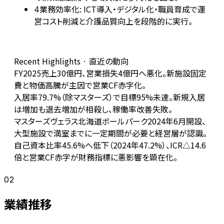
業務効率化: ICT導入・デジタル化・職員育成で運
4
営コスト削減と介護品質向上を段階的に実行。
Recent Highlights · 直近の動向
FY2025売上30億円、営業損失4億円へ悪化。新施設固定
費と物価高騰が主因で営業CF赤字化。
入居率79.7%（除マスターズ）で目標95%未達。新規入居
は増加も退去増加が相殺し、稼働率改善失敗。
マスターズヴェラス北海道ボールパーク2024年6月開設、
大型施設で満室までに一定期間が必要と経営層が認識。
自己資本比率45.6%へ低下（2024年47.2%）、ICR△14.6
倍と営業CF赤字が財務指標に悪影響を顕在化。
02
業績推移