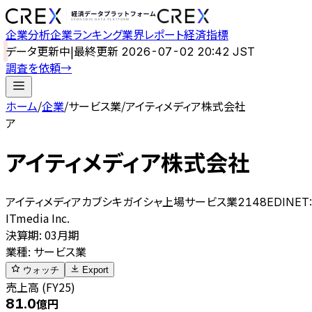
企業分析
企業ランキング
業界レポート
経済指標
データ更新中
|
最終更新
2026-07-02 20:42 JST
調査を依頼
→
ホーム
/
企業
/
サービス業
/
アイティメディア株式会社
ア
アイティメディア株式会社
アイティメディアカブシキガイシャ
上場
サービス業
2148
EDINET
ITmedia Inc.
決算期
:
03月期
業種
:
サービス業
ウォッチ
Export
売上高 (FY25)
81.0
億円