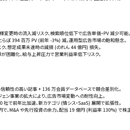
ォーム仕様変更時の流入減リスク、検索順位低下で広告単価・PV 減少可能
ぼ 394 百万 PV (前年 -3%) 減。運用型広告市場の飽和懸念。
ク、想定成果未達時の減損 (のれん 44 億円) 損失。
保が困難化、給与上昇圧力で営業利益率低下リスク。
よる信頼性の高い記事 + 136 万会員データベースで競合差別化。
ドジェン事業の拡大により、広告市場変動への耐性向上。
 社で前年比加速、新カテゴリ (情シス・SaaS) 展開で拡張性。
円で、M&A や先行投資の余力。配当 19 億円 (利益率 130%) で株