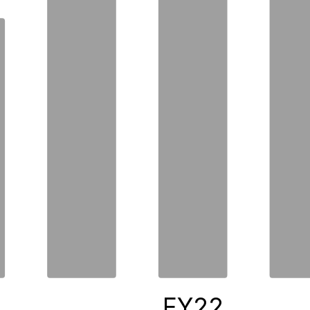
0
FY22