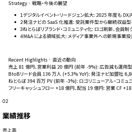
Strategy · 戦略・今後の展望
デジタルイベント・リードジェン拡大: 2025 年度も DX
1
発注ナビの SaaS 化推進: 受託案件型から継続収益型へ
2
ねとらぼリブランド・コミュニティ化: ロゴ刷新、会員制ク
3
M&A による領域拡大: メディア事業外への新規事
4
Recent Highlights · 直近の動向
売上 81 億円、営業利益 20 億円 (前年 -9%): 広告減も
BtoBリード会員 136 万人 (+5.3% YoY): 発注ナビ加盟社
ねとらぼ 394 百万 PV (前年 -3%): ロゴリニューアル・
フリーキャッシュフロー +18 億円、配当 19 億円: 営業 CF 
02
業績推移
売上高