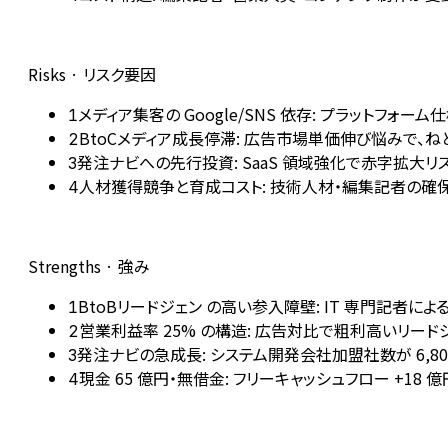
Risks · リスク要因
メディア集客の Google/SNS 依存: プラットフ
1
BtoCメディア成長停滞: 広告市場単価伸び悩みで、ねとら
2
発注ナビへの先行投資: SaaS 領域強化で赤字拡大リス
3
人材獲得競争と育成コスト: 技術人材・編集記者の確
4
Strengths · 強み
BtoBリードジェン の高い参入障壁: IT 専門記者に
1
営業利益率 25% の構造: 広告対比で粗利高いリー
2
発注ナビの急成長: システム開発会社加盟社数が 6,800
3
現金 65 億円・無借金: フリーキャッシュフロー +18 億
4