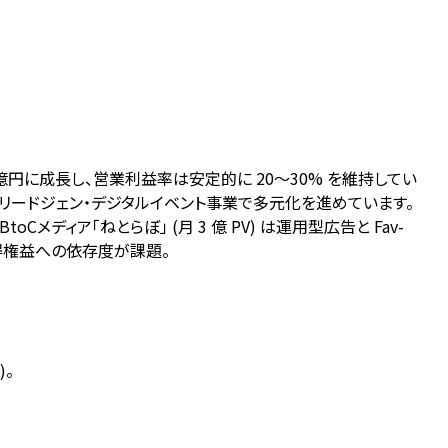
 81 億円に成長し、営業利益率は安定的に 20～30% を維持してい
に加えてリードジェン・デジタルイベント事業で多元化を進めています。
メディア「ねとらぼ」 (月 3 億 PV) は運用型広告と Fav-
、既得権益への依存度が課題。
)。