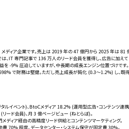
 メディア企業です。売上は 2019 年の 47 億円から 2025 年は
2%) では、IT 専門記事で 136 万人のリード会員を獲得し、広告
を -9% 圧迫していますが、中長期の成長エンジン位置づけです。BtoC
率 598% で財務は堅健。ただし売上成長が鈍化 (0.3～1.2%) し
ジタルイベント)、BtoCメディア 18.2% (運用型広告・コンテンツ連携
 (リード会員)、月 3 億ページビュー (ねとらぼ)。
門メディア経由の高精度リード供給とコンテンツマーケティング。
費 70% 程度、データセンター・システム保守が固定費 30%。