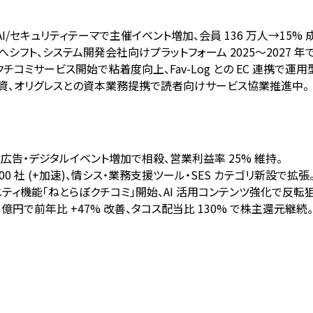
/AI/セキュリティテーマで主催イベント増加、会員 136 万人→15%
シフト、システム開発会社向けプラットフォーム 2025～2027 年で 1
チコミサービス開始で粘着度向上、Fav-Log との EC 連携で運
業投資、オリグレスとの資本業務提携で読者向けサービス協業推進中。
運用型広告・デジタルイベント増加で相殺、営業利益率 25% 維持。
 6,800 社 (+加速)、情シス・業務支援ツール・SES カテゴリ新設で拡張
コミュニティ機能「ねとらぼクチコミ」開始、AI 活用コンテンツ強化で反転狙
+18 億円で前年比 +47% 改善、タコス配当比 130% で株主還元継続。