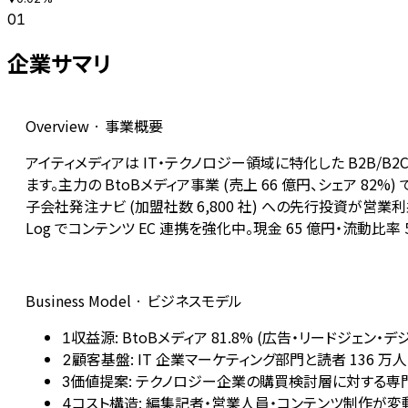
01
企業サマリ
Overview · 事業概要
アイティメディアは IT・テクノロジー領域に特化した B2B/B2C
ます。主力の BtoBメディア事業 (売上 66 億円、シェア 8
子会社発注ナビ (加盟社数 6,800 社) への先行投資が営業利益
Log でコンテンツ EC 連携を強化中。現金 65 億円・流動比
Business Model · ビジネスモデル
収益源: BtoBメディア 81.8% (広告・リードジェン・デ
1
顧客基盤: IT 企業マーケティング部門と読者 136 万人
2
価値提案: テクノロジー企業の購買検討層に対する専
3
コスト構造: 編集記者・営業人員・コンテンツ制作が変動
4