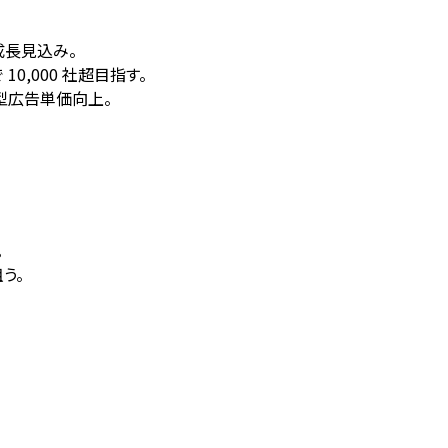
 成長見込み。
0,000 社超目指す。
用型広告単価向上。
。
う。