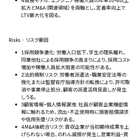
成長モデル: エンジニア稼働人員の年率10%以上
4
拡大とM&A（関連領域）を両軸とし、定着率向上で
LTV最大化を図る。
Risks · リスク要因
採用競争激化: 労働人口低下、学生の理系離れ、
1
同業他社による採用競争の高まりにより、採用コスト
増加や稼働人員拡大阻害の可能性がある。
法的規制リスク: 労働者派遣法・職業安定法等の
2
強化または監督官庁指導方針の転換により、許可取
消や事業停止処分、顧客の派遣活用見直しが発生
しうる。
顧客情報・個人情報漏洩: 社員が顧客企業機密情
3
報に触れるため、流出・不正使用時に損害賠償請求
や信用失墜リスクがある。
M&A後統合リスク: 買収企業が当初期待成果を上
4
げられない場合、のれん減損が発生し営業利益・資