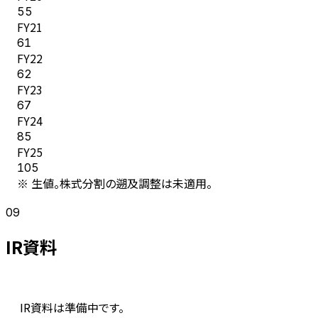
55
FY
21
61
FY
22
62
FY
23
67
FY
24
85
FY
25
105
※ 生値。株式分割の遡及調整は未適用。
09
IR資料
IR資料は準備中です。