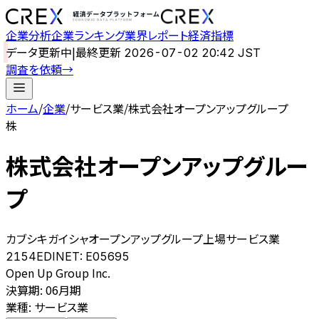
企業分析
企業ランキング
業界レポート
経済指標
データ更新中
|
最終更新
2026-07-02 20:42 JST
調査を依頼
→
ホーム
/
企業
/
サービス業
/
株式会社オープンアップグループ
株
株式会社オープンアップグルー
プ
カブシキガイシャオープンアップグループ
上場
サービス業
2154
EDINET:
E05695
Open Up Group Inc.
決算期
:
06月期
業種
:
サービス業