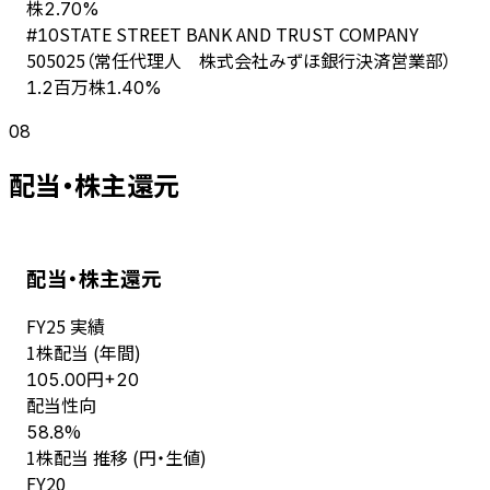
株
2.70%
STATE STREET BANK AND TRUST COMPANY
#
10
505025（常任代理人 株式会社みずほ銀行決済営業部）
1.2百万株
1.40%
08
配当・株主還元
配当・株主還元
FY
25
実績
1株配当 (年間)
円
105.00
+
20
配当性向
%
58.8
1株配当 推移 (円・生値)
FY
20