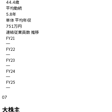
歳
44.4
平均勤続
年
5.8
単体 平均年収
万円
751
連結従業員数 推移
FY
21
—
FY
22
—
FY
23
—
FY
24
—
FY
25
—
07
大株主