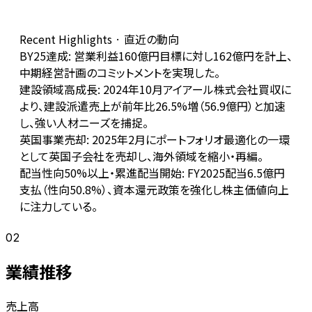
Recent Highlights · 直近の動向
BY25達成: 営業利益160億円目標に対し162億円を計上、
中期経営計画のコミットメントを実現した。
建設領域高成長: 2024年10月アイアール株式会社買収に
より、建設派遣売上が前年比26.5%増（56.9億円）と加速
し、強い人材ニーズを捕捉。
英国事業売却: 2025年2月にポートフォリオ最適化の一環
として英国子会社を売却し、海外領域を縮小・再編。
配当性向50%以上・累進配当開始: FY2025配当6.5億円
支払（性向50.8%）、資本還元政策を強化し株主価値向上
に注力している。
02
業績推移
売上高