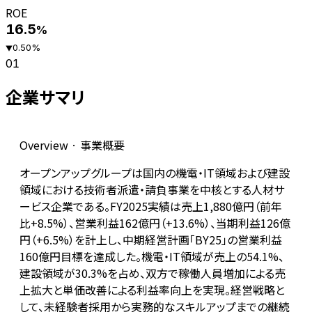
ROE
16.5
%
0.50
%
▼
01
企業サマリ
Overview · 事業概要
オープンアップグループは国内の機電・IT領域および建設
領域における技術者派遣・請負事業を中核とする人材サ
ービス企業である。FY2025実績は売上1,880億円（前年
比+8.5%）、営業利益162億円（+13.6%）、当期利益126億
円（+6.5%）を計上し、中期経営計画「BY25」の営業利益
160億円目標を達成した。機電・IT領域が売上の54.1%、
建設領域が30.3%を占め、双方で稼働人員増加による売
上拡大と単価改善による利益率向上を実現。経営戦略と
して、未経験者採用から実務的なスキルアップまでの継続