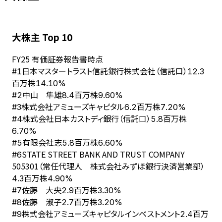
大株主 Top 10
FY
25
有価証券報告書時点
日本マスタートラスト信託銀行株式会社（信託口）
#
1
12.3
百万株
14.10%
中山 隼雄
#
2
8.4百万株
9.60%
株式会社アミューズキャピタル
#
3
6.2百万株
7.20%
株式会社日本カストディ銀行（信託口）
#
4
5.8百万株
6.70%
有限会社志
#
5
5.8百万株
6.60%
STATE STREET BANK AND TRUST COMPANY
#
6
505301（常任代理人 株式会社みずほ銀行決済営業部）
4.3百万株
4.90%
佐藤 大央
#
7
2.9百万株
3.30%
佐藤 淑子
#
8
2.7百万株
3.20%
株式会社アミューズキャピタルインベストメント
#
9
2.4百万