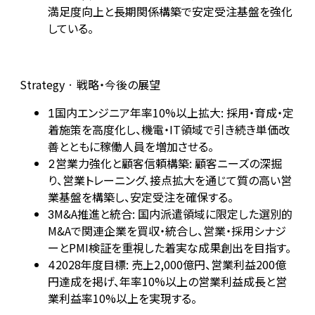
満足度向上と長期関係構築で安定受注基盤を強化
している。
Strategy · 戦略・今後の展望
国内エンジニア年率10%以上拡大: 採用・育成・定
1
着施策を高度化し、機電・IT領域で引き続き単価改
善とともに稼働人員を増加させる。
営業力強化と顧客信頼構築: 顧客ニーズの深掘
2
り、営業トレーニング、接点拡大を通じて質の高い営
業基盤を構築し、安定受注を確保する。
M&A推進と統合: 国内派遣領域に限定した選別的
3
M&Aで関連企業を買収・統合し、営業・採用シナジ
ーとPMI検証を重視した着実な成果創出を目指す。
2028年度目標: 売上2,000億円、営業利益200億
4
円達成を掲げ、年率10%以上の営業利益成長と営
業利益率10%以上を実現する。