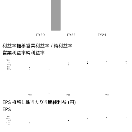
FY20
FY22
FY24
利益率推移
営業利益率 / 純利益率
営業利益率
純利益率
10.0
7.5
5.0
2.5
0.0
FY20
FY22
FY24
EPS 推移
1 株当たり当期純利益 (円)
EPS
150
112.5
75
37.5
0