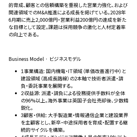
的育成、顧客との信頼構築を重視した営業力強化、および
関連領域でのM&A推進による成長を掲げている。2028年
6月期に売上2,000億円・営業利益200億円の達成を新た
な目標として設定。課題は採用競争の激化と人材定着率
の向上である。
Business Model · ビジネスモデル
事業構造: 国内機電・IT領域（単価改善進行中）と
1
建設領域（高成長路線）の2本軸で技術者派遣・請
負・委託事業を展開する。
収益源: 派遣・請負による役務提供手数料が全体
2
の96%以上。海外事業は英国子会社売却後、少数精
鋭化。
顧客・供給: 大手製造業・情報通信企業と建設業界
3
を主顧客とし、新卒・中途採用者を育成・配置する継
続的サイクルを構築。