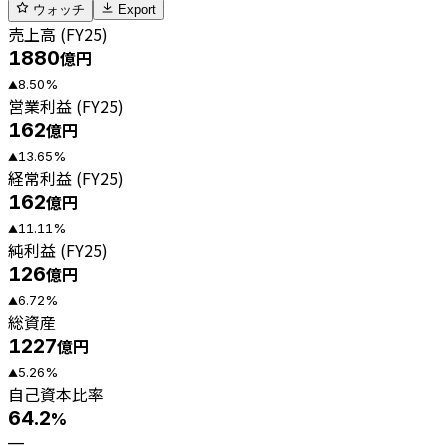
ウォッチ
Export
売上高 (FY25)
1880
億円
8.50
%
▲
営業利益 (FY25)
162
億円
13.65
%
▲
経常利益 (FY25)
162
億円
11.11
%
▲
純利益 (FY25)
126
億円
6.72
%
▲
総資産
1227
億円
5.26
%
▲
自己資本比率
64.2
%
—