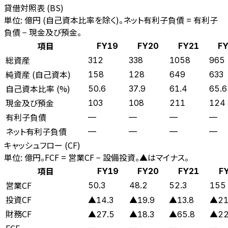
貸借対照表 (BS)
単位: 億円 (自己資本比率を除く)。ネット有利子負債 = 有利子
負債 − 現金及び預金。
項目
FY19
FY20
FY21
F
総資産
312
338
1058
965
純資産 (自己資本)
158
128
649
633
自己資本比率 (%)
50.6
37.9
61.4
65.6
現金及び預金
103
108
211
124
有利子負債
—
—
—
—
ネット有利子負債
—
—
—
—
キャッシュフロー (CF)
単位: 億円。FCF = 営業CF − 設備投資。▲はマイナス。
項目
FY19
FY20
FY21
F
営業CF
50.3
48.2
52.3
155
投資CF
▲14.3
▲19.9
▲13.8
▲21
財務CF
▲27.5
▲18.3
▲65.8
▲22
FCF
—
—
—
—