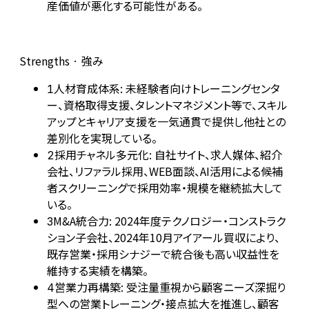
産価値が悪化する可能性がある。
Strengths · 強み
人材育成体系: 未経験者向けトレーニングセンタ
1
ー、資格取得支援、タレントマネジメント等で、スキル
アップとキャリア支援を一気通貫で提供し他社との
差別化を実現している。
採用チャネル多元化: 自社サイト、求人媒体、紹介
2
会社、リファラル採用、WEB面談、AI活用による候補
者スクリーニングで採用効率・規模を継続拡大して
いる。
M&A統合力: 2024年度テクノロジー・コンストラク
3
ション子会社、2024年10月アイアール買収により、
既存営業・採用シナジーで統合後も高い収益性を
維持する実績を構築。
営業力再構築: 受注量重視から顧客ニーズ深掘り
4
型への営業トレーニング・接点拡大を推進し、顧客