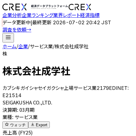
企業分析
企業ランキング
業界レポート
経済指標
データ更新中
|
最終更新
2026-07-02 20:42 JST
調査を依頼
→
ホーム
/
企業
/
サービス業
/
株式会社成学社
株
株式会社成学社
カブシキガイシャセイガクシャ
上場
サービス業
2179
EDINET:
E21514
SEIGAKUSHA CO.,LTD.
決算期
:
03月期
業種
:
サービス業
ウォッチ
Export
売上高 (FY25)