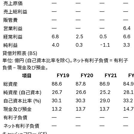
売上原価
—
—
—
—
売上総利益
—
—
—
—
販管費
—
—
—
—
営業利益
—
—
—
6.4
経常利益
6.8
2.5
0.5
6.6
純利益
4.0
0.3
-1.1
3.3
貸借対照表 (BS)
単位: 億円 (自己資本比率を除く)。ネット有利子負債 = 有利子
負債 − 現金及び預金。
項目
FY19
FY20
FY21
F
総資産
88.6
87.8
86.9
84.9
純資産 (自己資本)
26.7
26.6
25.2
28.1
自己資本比率 (%)
30.1
30.3
29.0
33.2
現金及び預金
13.2
13.7
13.7
14.7
有利子負債
—
—
—
—
ネット有利子負債
—
—
—
—
キャッシュフロー (CF)