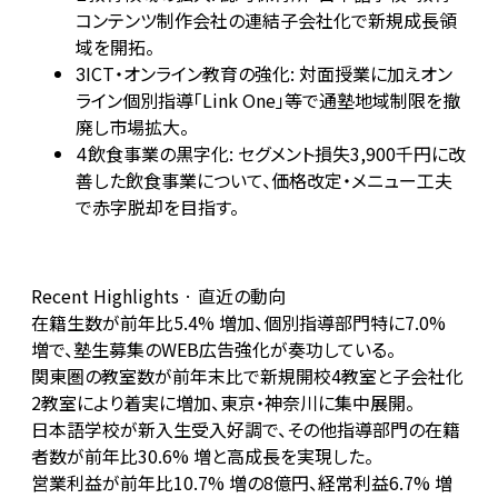
コンテンツ制作会社の連結子会社化で新規成長領
域を開拓。
ICT・オンライン教育の強化: 対面授業に加えオン
3
ライン個別指導「Link One」等で通塾地域制限を撤
廃し市場拡大。
飲食事業の黒字化: セグメント損失3,900千円に改
4
善した飲食事業について、価格改定・メニュー工夫
で赤字脱却を目指す。
Recent Highlights · 直近の動向
在籍生数が前年比5.4% 増加、個別指導部門特に7.0%
増で、塾生募集のWEB広告強化が奏功している。
関東圏の教室数が前年末比で新規開校4教室と子会社化
2教室により着実に増加、東京・神奈川に集中展開。
日本語学校が新入生受入好調で、その他指導部門の在籍
者数が前年比30.6% 増と高成長を実現した。
営業利益が前年比10.7% 増の8億円、経常利益6.7% 増