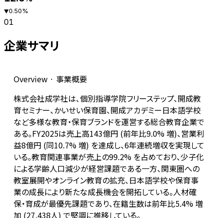
0.50
%
▼
01
企業サマリ
Overview · 事業概要
株式会社成学社は、個別指導学院フリーステップ、開成教
育セミナー、かいせい保育園、開成アカデミー日本語学校
など多様な教育・保育ブランドを運営する総合教育企業で
ある。FY2025は売上高143億円 (前年比9.0% 増)、営業利
益8億円 (同10.7% 増) を達成し、6年連続増収を実現して
いる。教育関連事業が売上の99.2% を占めており、少子化
による学齢人口減少が経営課題である一方、関東圏への
教室展開やオンライン教育の拡充、日本語学校や保育事
業の成長により新たな成長機会を開拓している。人材確
保・育成が最優先課題であり、在籍生数は前年比5.4% 増
加 (27,438人) で堅調に推移している。