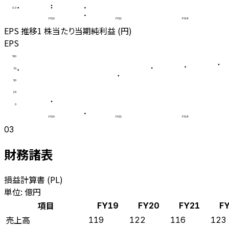
0.0
FY20
FY22
FY24
EPS 推移
1 株当たり当期純利益 (円)
EPS
100
75
50
25
0
FY20
FY22
FY24
03
財務諸表
損益計算書 (PL)
単位: 億円
項目
FY19
FY20
FY21
F
売上高
119
122
116
123