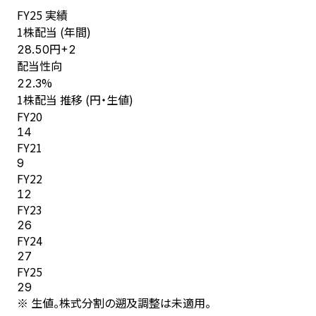
FY
25
実績
1株配当 (年間)
円
28.50
+
2
配当性向
%
22.3
1株配当 推移 (円・生値)
FY
20
14
FY
21
9
FY
22
12
FY
23
26
FY
24
27
FY
25
29
※ 生値。株式分割の遡及調整は未適用。