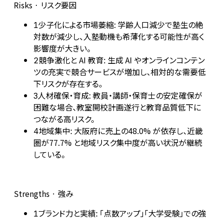
Risks · リスク要因
少子化による市場萎縮: 学齢人口減少で塾生の絶
1
対数が減少し、入塾動機も希薄化する可能性が高く
影響度が大きい。
競争激化と AI 教育: 生成 AI やオンラインコンテン
2
ツの充実で競合サービスが増加し、相対的な需要低
下リスクが存在する。
人材確保・育成: 教員・講師・保育士の安定確保が
3
困難な場合、教室開校計画遂行と教育品質低下に
つながる高リスク。
地域集中: 大阪府に売上の48.0% が依存し、近畿
4
圏が77.7% と地域リスク集中度が高い状況が継続
している。
Strengths · 強み
ブランド力と実績: 「点数アップ」「大学受験」での強
1