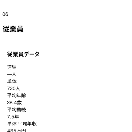
06
従業員
従業員データ
連結
人
—
単体
人
730
平均年齢
歳
38.4
平均勤続
年
7.5
単体 平均年収
万円
485