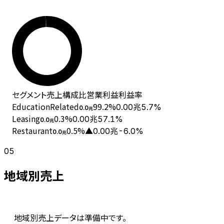
セグメント
売上
構成比
営業利益
利益率
EducationRelated
99.2
%
0.00兆
5.7%
0.0
兆
Leasing
0.3
%
0.00兆
57.1%
0.0
兆
Restaurant
0.5
%
▲0.00兆
-6.0%
0.0
兆
05
地域別売上
地域別売上データは準備中です。