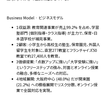
Business Model · ビジネスモデル
収益源: 教育関連事業が売上99.2% を占め、学習
1
塾部門 (個別指導・クラス指導) が主力で、保育・日
本語学校が補完事業。
顧客: 小学生から高校生の塾生、保育園児、外国人
2
留学生を対象に、直営277教室とフランチャイズ50
教室で約27,400人を教育。
価値提案: 「点数アップに強い」「大学受験に強い」
3
というフリーステップの強み、対面とオンライン授業
の融合、多様なニーズへの対応。
地域展開: 大阪府中心 (48.0%) だが関東圏
4
(21.2%) への積極展開でリスク分散、オンライン授
業で全国対応を実現。