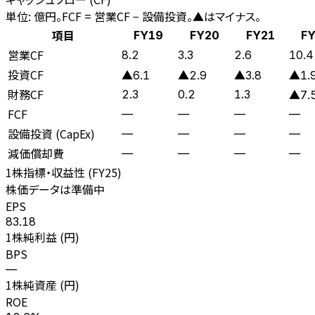
単位: 億円。FCF = 営業CF − 設備投資。▲はマイナス。
項目
FY19
FY20
FY21
FY
営業CF
8.2
3.3
2.6
10.4
投資CF
▲6.1
▲2.9
▲3.8
▲1.
財務CF
2.3
0.2
1.3
▲7.
FCF
—
—
—
—
設備投資 (CapEx)
—
—
—
—
減価償却費
—
—
—
—
1株指標・収益性 (
FY25
)
株価データは準備中
EPS
83.18
1株純利益 (円)
BPS
—
1株純資産 (円)
ROE