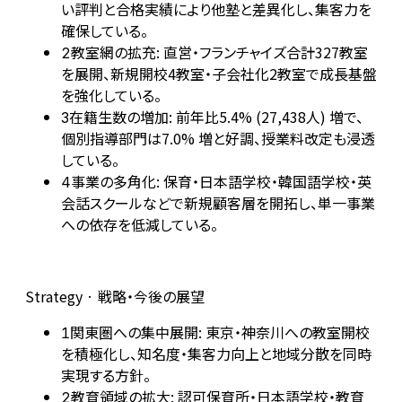
い評判と合格実績により他塾と差異化し、集客力を
確保している。
教室網の拡充: 直営・フランチャイズ合計327教室
2
を展開、新規開校4教室・子会社化2教室で成長基盤
を強化している。
在籍生数の増加: 前年比5.4% (27,438人) 増で、
3
個別指導部門は7.0% 増と好調、授業料改定も浸透
している。
事業の多角化: 保育・日本語学校・韓国語学校・英
4
会話スクールなどで新規顧客層を開拓し、単一事業
への依存を低減している。
Strategy · 戦略・今後の展望
関東圏への集中展開: 東京・神奈川への教室開校
1
を積極化し、知名度・集客力向上と地域分散を同時
実現する方針。
教育領域の拡大: 認可保育所・日本語学校・教育
2