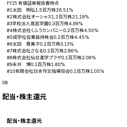
FY
25
有価証券報告書時点
太田 明弘
#
1
1.5百万株
26.51%
株式会社オーシャス
#
2
1.2百万株
21.19%
学校法人高宮学園
#
3
0.3百万株
4.99%
株式会社くふうカンパニー
#
4
0.2百万株
4.50%
成学社従業員持株会
#
5
0.2百万株
4.45%
太田 貴美子
#
6
0.2百万株
3.13%
株式会社さなる
#
7
0.2百万株
2.86%
株式会社仙台進学プラザ
#
8
0.1百万株
2.06%
永井 博
#
9
0.1百万株
1.80%
有限会社日本作文指導協会
#
10
0.1百万株
1.05%
08
配当・株主還元
配当・株主還元