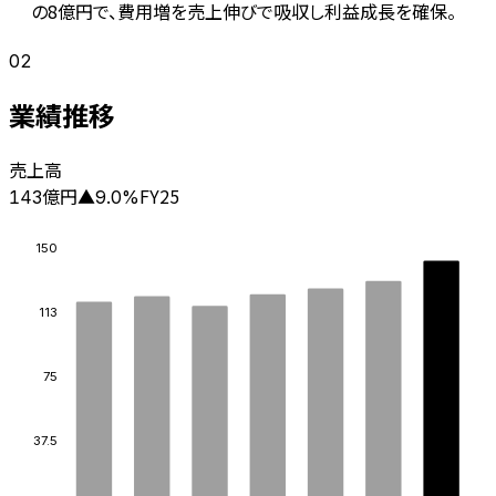
の8億円で、費用増を売上伸びで吸収し利益成長を確保。
02
業績推移
売上高
億円
FY25
143
▲
9.0
%
150
113
75
37.5