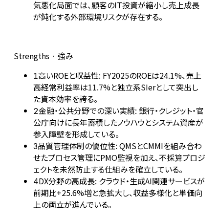
気悪化局面では、顧客のIT投資が縮小し売上成長
が鈍化する外部環境リスクが存在する。
Strengths · 強み
高いROEと収益性: FY2025のROEは24.1%、売上
1
高経常利益率は11.7%と独立系SIerとして突出し
た資本効率を誇る。
金融・公共分野での深い実績: 銀行・クレジット・官
2
公庁向けに長年蓄積したノウハウとシステム資産が
参入障壁を形成している。
品質管理体制の優位性: QMSとCMMIを組み合わ
3
せたプロセス管理にPMO監視を加え、不採算プロジ
ェクトを未然防止する仕組みを確立している。
DX分野の高成長: クラウド・生成AI関連サービスが
4
前期比+25.6%増と急拡大し、収益多様化と単価向
上の両立が進んでいる。