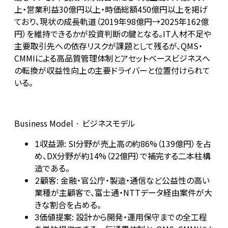
上・営業利益30億円以上・時価総額450億円以上を掲げ
ており、現状の成長軌道（2019年98億円→2025年162億
円）を維持できるかが投資判断の鍵となる。IT人材不足や
主要取引先への依存リスクが課題として残るが、QMS・
CMMIによる高品質管理体制とアセットベースビジネスへ
の転換が収益性向上の主要ドライバーと位置付けられて
いる。
Business Model · ビジネスモデル
収益源: SI分野が売上高の約86%（139億円）を占
1
め、DX分野が約14%（22億円）で補完する二本柱構
造である。
顧客: 金融・官公庁・製造・通信など公益性の高い
2
業種が主顧客で、富士通・NTTデータ経由案件が大
きな割合を占める。
価値提案: 設計から開発・運用保守までの全工程
3