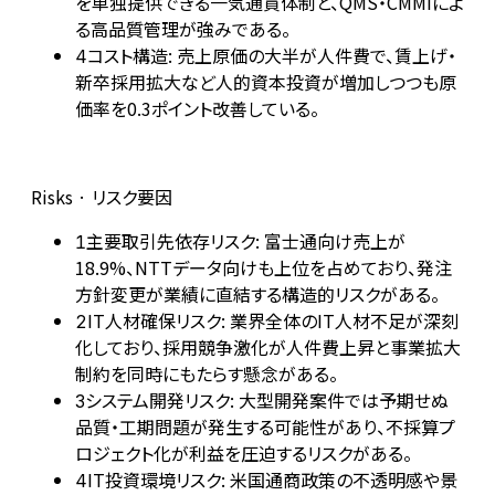
を単独提供できる一気通貫体制と、QMS・CMMIによ
る高品質管理が強みである。
コスト構造: 売上原価の大半が人件費で、賃上げ・
4
新卒採用拡大など人的資本投資が増加しつつも原
価率を0.3ポイント改善している。
Risks · リスク要因
主要取引先依存リスク: 富士通向け売上が
1
18.9%、NTTデータ向けも上位を占めており、発注
方針変更が業績に直結する構造的リスクがある。
IT人材確保リスク: 業界全体のIT人材不足が深刻
2
化しており、採用競争激化が人件費上昇と事業拡大
制約を同時にもたらす懸念がある。
システム開発リスク: 大型開発案件では予期せぬ
3
品質・工期問題が発生する可能性があり、不採算プ
ロジェクト化が利益を圧迫するリスクがある。
IT投資環境リスク: 米国通商政策の不透明感や景
4