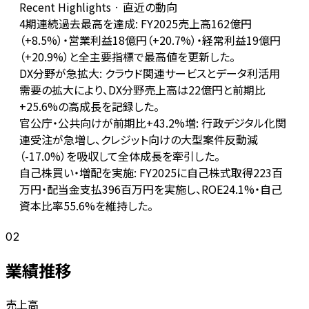
Recent Highlights · 直近の動向
4期連続過去最高を達成: FY2025売上高162億円
（+8.5%）・営業利益18億円（+20.7%）・経常利益19億円
（+20.9%）と全主要指標で最高値を更新した。
DX分野が急拡大: クラウド関連サービスとデータ利活用
需要の拡大により、DX分野売上高は22億円と前期比
+25.6%の高成長を記録した。
官公庁・公共向けが前期比+43.2%増: 行政デジタル化関
連受注が急増し、クレジット向けの大型案件反動減
（-17.0%）を吸収して全体成長を牽引した。
自己株買い・増配を実施: FY2025に自己株式取得223百
万円・配当金支払396百万円を実施し、ROE24.1%・自己
資本比率55.6%を維持した。
02
業績推移
売上高