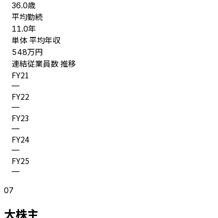
歳
36.0
平均勤続
年
11.0
単体 平均年収
万円
548
連結従業員数 推移
FY
21
—
FY
22
—
FY
23
—
FY
24
—
FY
25
—
07
大株主