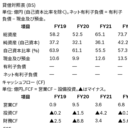
貸借対照表 (BS)
単位: 億円 (自己資本比率を除く)。ネット有利子負債 = 有利子
負債 − 現金及び預金。
項目
FY19
FY20
FY21
F
総資産
58.2
52.5
65.1
73.7
純資産 (自己資本)
37.2
32.1
36.1
42.
自己資本比率 (%)
63.9
61.1
55.5
57.3
現金及び預金
10.6
9.9
12.6
13.5
有利子負債
—
—
—
—
ネット有利子負債
—
—
—
—
キャッシュフロー (CF)
単位: 億円。FCF = 営業CF − 設備投資。▲はマイナス。
項目
FY19
FY20
FY21
F
営業CF
0.9
9.5
3.6
6.8
投資CF
▲0.2
▲1.5
▲4.2
▲0.
財務CF
3.4
▲2.5
▲8.8
▲5.