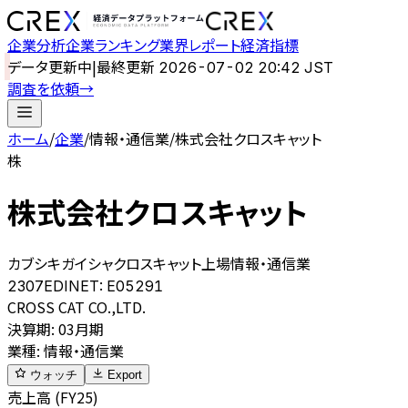
企業分析
企業ランキング
業界レポート
経済指標
データ更新中
|
最終更新
2026-07-02 20:42 JST
調査を依頼
→
ホーム
/
企業
/
情報・通信業
/
株式会社クロスキャット
株
株式会社クロスキャット
カブシキガイシャクロスキャット
上場
情報・通信業
2307
EDINET:
E05291
CROSS CAT CO.,LTD.
決算期
:
03月期
業種
:
情報・通信業
ウォッチ
Export
売上高 (FY25)