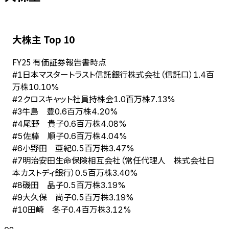
大株主 Top 10
FY
25
有価証券報告書時点
日本マスタートラスト信託銀行株式会社（信託口）
#
1
1.4百
万株
10.10%
クロスキャット社員持株会
#
2
1.0百万株
7.13%
牛島 豊
#
3
0.6百万株
4.20%
尾野 貴子
#
4
0.6百万株
4.08%
佐藤 順子
#
5
0.6百万株
4.04%
小野田 亜紀
#
6
0.5百万株
3.47%
明治安田生命保険相互会社（常任代理人 株式会社日
#
7
本カストディ銀行）
0.5百万株
3.40%
磯田 晶子
#
8
0.5百万株
3.19%
大久保 尚子
#
9
0.5百万株
3.19%
田崎 冬子
#
10
0.4百万株
3.12%