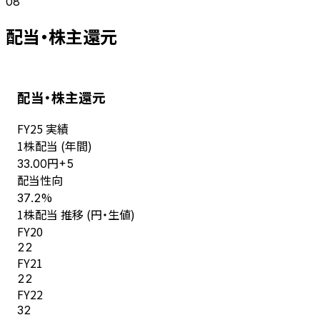
08
配当・株主還元
配当・株主還元
FY
25
実績
1株配当 (年間)
円
33.00
+
5
配当性向
%
37.2
1株配当 推移 (円・生値)
FY
20
22
FY
21
22
FY
22
32