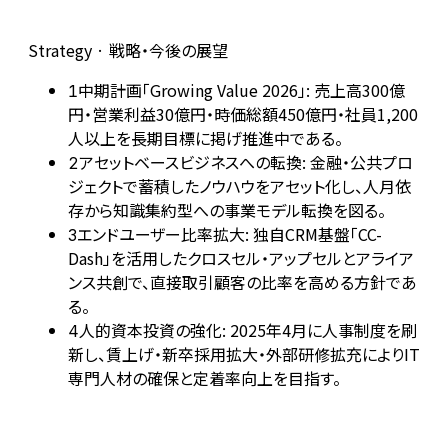
Strategy · 戦略・今後の展望
中期計画「Growing Value 2026」: 売上高300億
1
円・営業利益30億円・時価総額450億円・社員1,200
人以上を長期目標に掲げ推進中である。
アセットベースビジネスへの転換: 金融・公共プロ
2
ジェクトで蓄積したノウハウをアセット化し、人月依
存から知識集約型への事業モデル転換を図る。
エンドユーザー比率拡大: 独自CRM基盤「CC-
3
Dash」を活用したクロスセル・アップセルとアライア
ンス共創で、直接取引顧客の比率を高める方針であ
る。
人的資本投資の強化: 2025年4月に人事制度を刷
4
新し、賃上げ・新卒採用拡大・外部研修拡充によりIT
専門人材の確保と定着率向上を目指す。