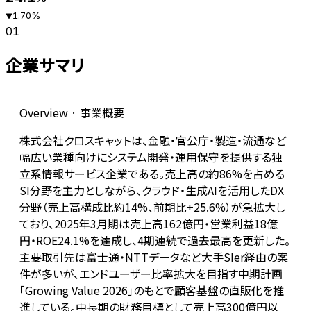
1.70
%
▼
01
企業サマリ
Overview · 事業概要
株式会社クロスキャットは、金融・官公庁・製造・流通など
幅広い業種向けにシステム開発・運用保守を提供する独
立系情報サービス企業である。売上高の約86%を占める
SI分野を主力としながら、クラウド・生成AIを活用したDX
分野（売上高構成比約14%、前期比+25.6%）が急拡大し
ており、2025年3月期は売上高162億円・営業利益18億
円・ROE24.1%を達成し、4期連続で過去最高を更新した。
主要取引先は富士通・NTTデータなど大手SIer経由の案
件が多いが、エンドユーザー比率拡大を目指す中期計画
「Growing Value 2026」のもとで顧客基盤の直販化を推
進している。中長期の財務目標として売上高300億円以