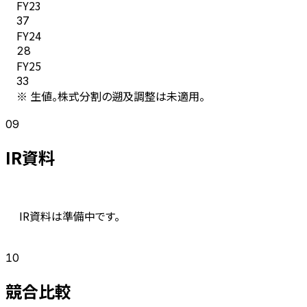
FY
23
37
FY
24
28
FY
25
33
※ 生値。株式分割の遡及調整は未適用。
09
IR資料
IR資料は準備中です。
10
競合比較