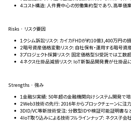
コスト構造: 人件費中心の労働集約型であり、高単価
4
Risks · リスク要因
クシム訴訟リスク: カイカFHDが約10億3,400万
1
暗号資産価格変動リスク: 自社保有・運用する暗号資産
2
プロジェクト採算リスク: 固定価格型SI受託では工数
3
ネクス仕掛品減損リスク: IoT新製品開発費が仕掛
4
Strengths · 強み
金融SI実績: 50年超の金融機関向けシステム開発
1
Web3技術の先行: 2016年からブロックチェーンに
2
DID/VC等新技術受注: 分散型IDや検証可能証明
3
IoT取り込みによる技術フルラインナップ: ネクス子会
4