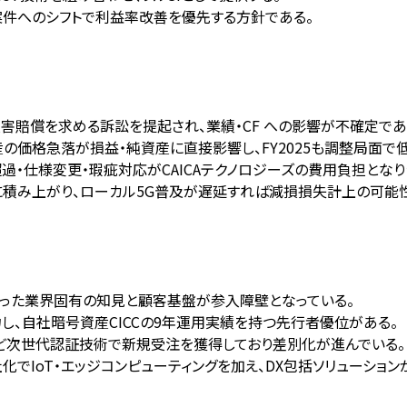
案件へのシフトで利益率改善を優先する方針である。
円の損害賠償を求める訴訟を提起され、業績・CF への影響が不確定であ
の価格急落が損益・純資産に直接影響し、FY2025も調整局面で
超過・仕様変更・瑕疵対応がCAICAテクノロジーズの費用負担となり
品に積み上がり、ローカル5G普及が遅延すれば減損損失計上の可能
で培った業界固有の知見と顧客基盤が参入障壁となっている。
注力し、自社暗号資産CICCの9年運用実績を持つ先行者優位がある。
書など次世代認証技術で新規受注を獲得しており差別化が進んでいる。
社化でIoT・エッジコンピューティングを加え、DX包括ソリューション