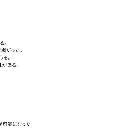
る。
低調だった。
うる。
性がある。
が可能になった。