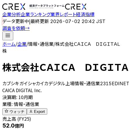
企業分析
企業ランキング
業界レポート
経済指標
データ更新中
|
最終更新
2026-07-02 20:42 JST
調査を依頼
→
ホーム
/
企業
/
情報・通信業
/
株式会社ＣＡＩＣＡ ＤＩＧＩＴＡＬ
株
株式会社ＣＡＩＣＡ ＤＩＧＩＴＡ
カブシキガイシャカイカデジタル
上場
情報・通信業
2315
EDINET
CAICA DIGITAL Inc.
決算期
:
10月期
業種
:
情報・通信業
ウォッチ
Export
売上高 (FY25)
52.0
億円