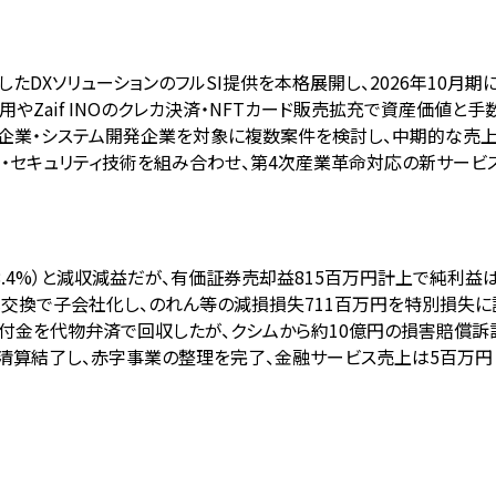
したDXソリューションのフルSI提供を本格展開し、2026年10月
活用やZaif INOのクレカ決済・NFTカード販売拡充で資産価値と
/IP企業・システム開発企業を対象に複数案件を検討し、中期的な売
社AI・セキュリティ技術を組み合わせ、第4次産業革命対応の新サービス
円（-38.4%）と減収減益だが、有価証券売却益815百万円計上で純利益は
を株式交換で子会社化し、のれん等の減損損失711百万円を特別損失に
、貸付金を代物弁済で回収したが、クシムから約10億円の損害賠償訴
月清算結了し、赤字事業の整理を完了、金融サービス売上は5百万円（-