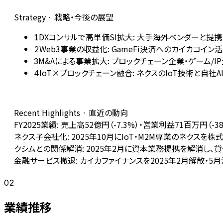
Strategy · 戦略・今後の展望
DXコンサルで高単価SI拡大: 大手海外ベンダーと提携
1
Web3事業の収益化: GameFi決済へのカイカコイン
2
M&Aによる事業拡大: ブロックチェーン企業・ゲーム
3
IoT×ブロックチェーン融合: ネクスのIoT技術と自
4
Recent Highlights · 直近の動向
FY2025業績: 売上高52億円（-7.3%）・営業利益71百万
ネクス子会社化: 2025年10月にIoT・M2M専業のネクス
クシムとの関係解消: 2025年2月に資本業務提携を解消し
金融サービス撤退: カイカファイナンスを2025年2月解散・5
02
業績推移