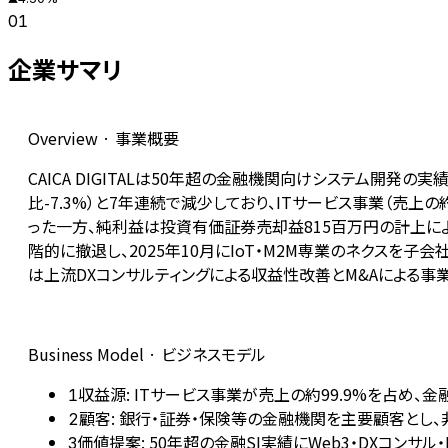
01
企業サマリ
Overview · 事業概要
CAICA DIGITALは50年超の金融機関向けシステム開発の実
比-7.3%）と7年連続で減少しており、ITサービス事業（売上
った一方、純利益は投資有価証券売却益815百万円の計上によ
階的に撤退し、2025年10月にIoT・M2M専業のネクスを
は上流DXコンサルティングによる収益性改善とM&Aによる事
Business Model · ビジネスモデル
収益源: ITサービス事業が売上の約99.9%を占め
1
顧客: 銀行・証券・保険等の金融機関を主要顧客とし、
2
価値提案: 50年超の金融SI実績にWeb3・DXコンサル
3