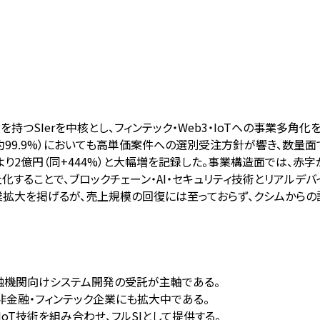
績を持つSIerを中核とし、フィンテック・Web3・IoTへの事業多角
の約99.9%）においても高単価案件への選別受注方針が響き、数量面
り2億円（同+444%）と大幅増を記録した。事業構造面では、赤字
子会社化することで、ブロックチェーン・AI・セキュリティ技術とリア
業拡大を掲げるが、売上規模の回復には至っておらず、クシムからの
、金融機関向けシステム開発の受託が主軸である。
非金融・フィンテック企業にも拡大中である。
・IoT技術を組み合わせ、フルSIとして提供する。