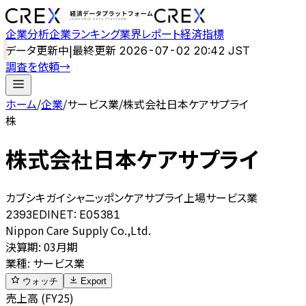
企業分析
企業ランキング
業界レポート
経済指標
データ更新中
|
最終更新
2026-07-02 20:42 JST
調査を依頼
→
ホーム
/
企業
/
サービス業
/
株式会社日本ケアサプライ
株
株式会社日本ケアサプライ
カブシキガイシャニッポンケアサプライ
上場
サービス業
2393
EDINET:
E05381
Nippon Care Supply Co.,Ltd.
決算期
:
03月期
業種
:
サービス業
ウォッチ
Export
売上高 (FY25)