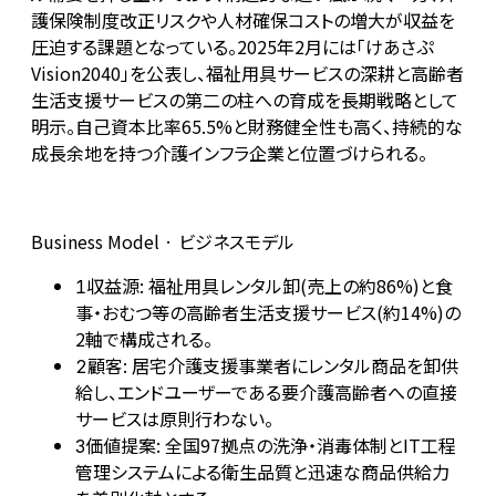
護保険制度改正リスクや人材確保コストの増大が収益を
圧迫する課題となっている。2025年2月には「けあさぷ
Vision2040」を公表し、福祉用具サービスの深耕と高齢者
生活支援サービスの第二の柱への育成を長期戦略として
明示。自己資本比率65.5%と財務健全性も高く、持続的な
成長余地を持つ介護インフラ企業と位置づけられる。
Business Model · ビジネスモデル
収益源: 福祉用具レンタル卸(売上の約86%)と食
1
事・おむつ等の高齢者生活支援サービス(約14%)の
2軸で構成される。
顧客: 居宅介護支援事業者にレンタル商品を卸供
2
給し、エンドユーザーである要介護高齢者への直接
サービスは原則行わない。
価値提案: 全国97拠点の洗浄・消毒体制とIT工程
3
管理システムによる衛生品質と迅速な商品供給力