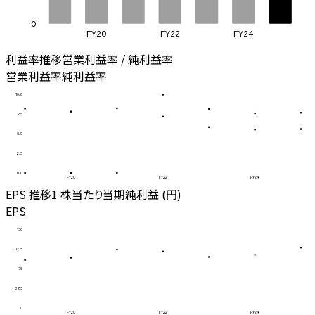
0
FY20
FY22
FY24
利益率推移
営業利益率 / 純利益率
営業利益率
純利益率
10.0
7.5
5.0
2.5
0.0
FY20
FY22
FY24
EPS 推移
1 株当たり当期純利益 (円)
EPS
150
112.5
75
37.5
0
FY20
FY22
FY24