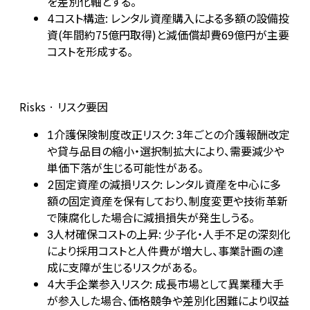
を差別化軸とする。
コスト構造: レンタル資産購入による多額の設備投
4
資(年間約75億円取得)と減価償却費69億円が主要
コストを形成する。
Risks · リスク要因
介護保険制度改正リスク: 3年ごとの介護報酬改定
1
や貸与品目の縮小・選択制拡大により、需要減少や
単価下落が生じる可能性がある。
固定資産の減損リスク: レンタル資産を中心に多
2
額の固定資産を保有しており、制度変更や技術革新
で陳腐化した場合に減損損失が発生しうる。
人材確保コストの上昇: 少子化・人手不足の深刻化
3
により採用コストと人件費が増大し、事業計画の達
成に支障が生じるリスクがある。
大手企業参入リスク: 成長市場として異業種大手
4
が参入した場合、価格競争や差別化困難により収益