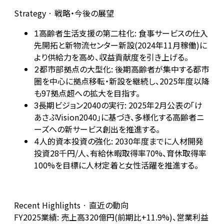
Strategy · 戦略・今後の展望
高齢者生活支援の第二柱化: 食事サービスの仕入
1
先開拓と新物流センター新設(2024年11月稼働)に
より供給力を高め、収益貢献度を引き上げる。
都市部拠点の大型化: 後期高齢者が集中する都市
2
圏を中心に拠点移転・新設を継続し、2025年度以降
も97拠点超への拡大を目指す。
長期ビジョン2040の実行: 2025年2月公表の「け
3
あさぷVision2040」に基づき、多様化する高齢者ニ
ーズへの新サービス創出を推進する。
人的資本投資の強化: 2030年度までに人材開発
4
投資28千円/人、有給休暇取得率70%、育休取得率
100%を目標に人材定着と女性活躍を推進する。
Recent Highlights · 直近の動向
FY2025業績: 売上高320億円(前期比+11.9%)、営業利益