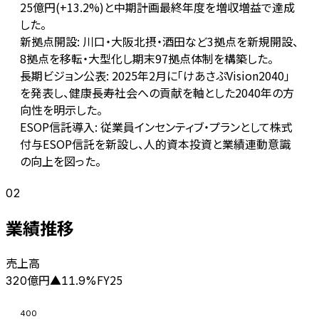
25億円(+13.2%)と中期計画最終年度を増収増益で達成
した。
新拠点開設: 川口・大阪北摂・酒田など3拠点を新規開設、
8拠点を移転・大型化し期末97拠点体制を構築した。
長期ビジョン公表: 2025年2月に「けあさぷVision2040」
を発表し、健康長寿社会への貢献を軸とした2040年の方
向性を明示した。
ESOP信託導入: 従業員インセンティブ・プランとして株式
付与ESOP信託を新設し、人的資本投資と業績連動意識
の向上を図った。
02
業績推移
売上高
億円
FY25
320
▲
11.9
%
400