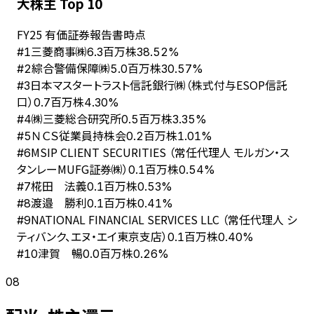
大株主 Top 10
FY
25
有価証券報告書時点
三菱商事㈱
#
1
6.3百万株
38.52%
綜合警備保障㈱
#
2
5.0百万株
30.57%
日本マスタートラスト信託銀行㈱（株式付与ESOP信託
#
3
口）
0.7百万株
4.30%
㈱三菱総合研究所
#
4
0.5百万株
3.35%
ＮＣＳ従業員持株会
#
5
0.2百万株
1.01%
MSIP CLIENT SECURITIES （常任代理人 モルガン・ス
#
6
タンレーMUFG証券㈱）
0.1百万株
0.54%
椛田 法義
#
7
0.1百万株
0.53%
渡邉 勝利
#
8
0.1百万株
0.41%
NATIONAL FINANCIAL SERVICES LLC （常任代理人 シ
#
9
ティバンク、エヌ・エイ東京支店）
0.1百万株
0.40%
津賀 暢
#
10
0.0百万株
0.26%
08