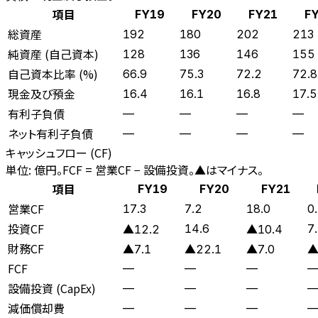
項目
FY19
FY20
FY21
F
総資産
192
180
202
213
純資産 (自己資本)
128
136
146
155
自己資本比率 (%)
66.9
75.3
72.2
72.8
現金及び預金
16.4
16.1
16.8
17.5
有利子負債
—
—
—
—
ネット有利子負債
—
—
—
—
キャッシュフロー (CF)
単位: 億円。FCF = 営業CF − 設備投資。▲はマイナス。
項目
FY19
FY20
FY21
営業CF
17.3
7.2
18.0
0
投資CF
14.6
7
▲12.2
▲10.4
財務CF
▲7.1
▲22.1
▲7.0
▲
FCF
—
—
—
設備投資 (CapEx)
—
—
—
減価償却費
—
—
—