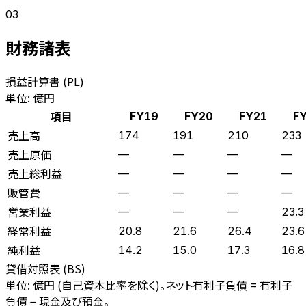
03
財務諸表
損益計算書 (PL)
単位: 億円
項目
FY19
FY20
FY21
F
売上高
174
191
210
233
売上原価
—
—
—
—
売上総利益
—
—
—
—
販管費
—
—
—
—
営業利益
—
—
—
23.3
経常利益
20.8
21.6
26.4
23.6
純利益
14.2
15.0
17.3
16.8
貸借対照表 (BS)
単位: 億円 (自己資本比率を除く)。ネット有利子負債 = 有利子
負債 − 現金及び預金。