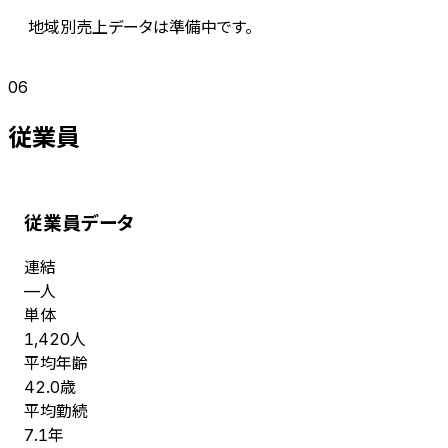
地域別売上データは準備中です。
06
従業員
従業員データ
連結
人
—
単体
人
1,420
平均年齢
歳
42.0
平均勤続
年
7.1