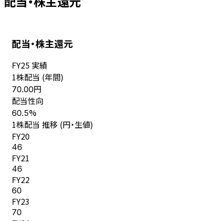
配当・株主還元
配当・株主還元
FY
25
実績
1株配当 (年間)
円
70.00
配当性向
%
60.5
1株配当 推移 (円・生値)
FY
20
46
FY
21
46
FY
22
60
FY
23
70