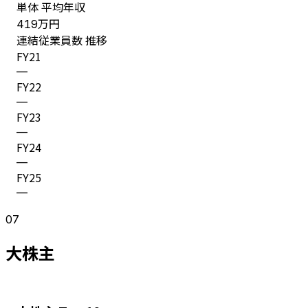
単体 平均年収
万円
419
連結従業員数 推移
FY
21
—
FY
22
—
FY
23
—
FY
24
—
FY
25
—
07
大株主