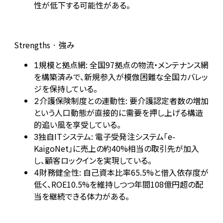
性が低下する可能性がある。
Strengths · 強み
規模と拠点網: 全国97拠点の物流・メンテナンス網
1
を構築済みで、新規参入が模倣困難な全国カバレッ
ジを保持している。
介護保険制度との連動性: 要介護認定者数の増加
2
という人口動態が直接的に需要を押し上げる構造
的追い風を享受している。
独自ITシステム: 電子受発注システム「e-
3
KaigoNet」に売上の約40%相当の取引先が加入
し、顧客ロックインを実現している。
財務健全性: 自己資本比率65.5%と借入依存度が
4
低く、ROE10.5%を維持しつつ年間108億円超の配
当を継続できる体力がある。