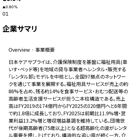
0.80
%
▲
01
企業サマリ
Overview · 事業概要
日本ケアサプライは、介護保険制度を基盤に福祉用具(車
いす・ベッド等)を地域の貸与事業者へレンタル・販売する
「レンタル卸」モデルを中核とし、全国97拠点のネットワー
クを通じて事業を展開する。福祉用具サービスが売上の約
86%を占め、残る約14%を食事サービス・おむつ配送等の
高齢者生活支援サービスが担う二本柱構造である。売上
高はFY2019の174億円からFY2025の320億円へと6年間
で約1.8倍に成長しており、FY2025は前期比11.9%増・営
業利益13.2%増と増収増益基調を維持している。団塊世
代が後期高齢者(75歳以上)となる超高齢化の波がレンタ
ル需要を押し上げており、構造的な追い風が続く一方、介