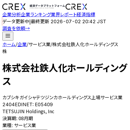
企業分析
企業ランキング
業界レポート
経済指標
データ更新中
|
最終更新
2026-07-02 20:42 JST
調査を依頼
→
ホーム
/
企業
/
サービス業
/
株式会社鉄人化ホールディングス
株
株式会社鉄人化ホールディング
ス
カブシキガイシャテツジンカホールディングス
上場
サービス業
2404
EDINET:
E05409
TETSUJIN Holdings, Inc
決算期
:
08月期
業種
:
サービス業