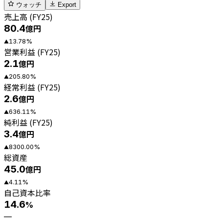
ウォッチ
Export
売上高 (FY25)
80.4
億円
13.78
%
▲
営業利益 (FY25)
2.1
億円
205.80
%
▲
経常利益 (FY25)
2.6
億円
636.11
%
▲
純利益 (FY25)
3.4
億円
8300.00
%
▲
総資産
45.0
億円
4.11
%
▲
自己資本比率
14.6
%
—