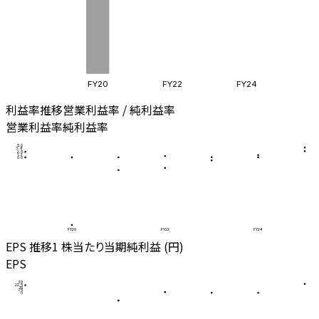
FY20
FY22
FY24
利益率推移
営業利益率 / 純利益率
営業利益率
純利益率
5.0
3.8
2.5
1.3
0.0
FY20
FY22
FY24
EPS 推移
1 株当たり当期純利益 (円)
EPS
30
22.5
15
7.5
0