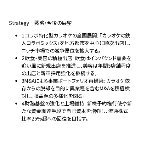
Strategy · 戦略・今後の展望
コラボ特化型カラオケの全国展開: 「カラオケの鉄
1
人コラボミックス」を地方都市を中心に順次出店し、
ニッチ市場での競争優位を拡大する。
飲食・美容の積極出店: 飲食はインバウンド需要を
2
追い風に新規出店を推進し、美容は年間5店舗程度
の出店と新卒採用強化を継続する。
M&Aによる事業ポートフォリオ再構築: カラオケ依
3
存からの脱却を目的に異業種を含むM&Aを積極検
討し、収益源の多様化を図る。
財務基盤の強化と上場維持: 新株予約権行使や新
4
たな資金調達手段で自己資本を増強し、流通株式
比率25%超への回復を目指す。