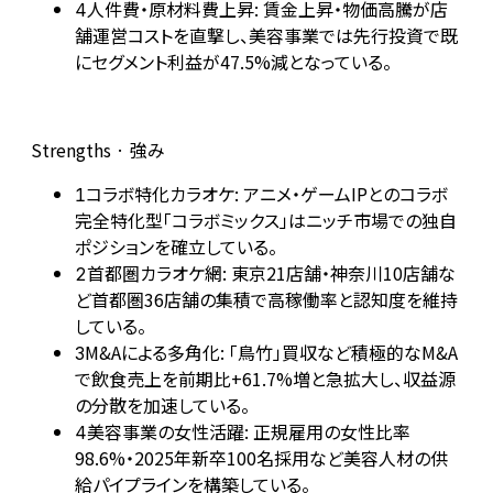
人件費・原材料費上昇: 賃金上昇・物価高騰が店
4
舗運営コストを直撃し、美容事業では先行投資で既
にセグメント利益が47.5%減となっている。
Strengths · 強み
コラボ特化カラオケ: アニメ・ゲームIPとのコラボ
1
完全特化型「コラボミックス」はニッチ市場での独自
ポジションを確立している。
首都圏カラオケ網: 東京21店舗・神奈川10店舗な
2
ど首都圏36店舗の集積で高稼働率と認知度を維持
している。
M&Aによる多角化: 「鳥竹」買収など積極的なM&A
3
で飲食売上を前期比+61.7%増と急拡大し、収益源
の分散を加速している。
美容事業の女性活躍: 正規雇用の女性比率
4
98.6%・2025年新卒100名採用など美容人材の供
給パイプラインを構築している。