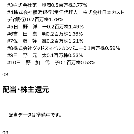
株式会社第一興商
#
3
0.5百万株
3.77%
株式会社横浜銀行（常任代理人 株式会社日本カスト
#
4
ディ銀行）
0.2百万株
1.79%
日 野 洋 一
#
5
0.2百万株
1.49%
吉 田 嘉 明
#
6
0.2百万株
1.36%
佐 藤 幹 雄
#
7
0.2百万株
1.21%
株式会社グッドスマイルカンパニー
#
8
0.1百万株
0.59%
日 野 元 太
#
9
0.1百万株
0.53%
日 野 加 代 子
#
10
0.1百万株
0.53%
08
配当・株主還元
配当データは準備中です。
09