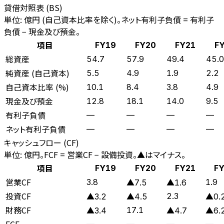
貸借対照表 (BS)
単位: 億円 (自己資本比率を除く)。ネット有利子負債 = 有利子
負債 − 現金及び預金。
項目
FY19
FY20
FY21
F
総資産
54.7
57.9
49.4
45.0
純資産 (自己資本)
5.5
4.9
1.9
2.2
自己資本比率 (%)
10.1
8.4
3.8
4.9
現金及び預金
12.8
18.1
14.0
9.5
有利子負債
—
—
—
—
ネット有利子負債
—
—
—
—
キャッシュフロー (CF)
単位: 億円。FCF = 営業CF − 設備投資。▲はマイナス。
項目
FY19
FY20
FY21
F
営業CF
3.8
1.9
▲7.5
▲1.6
投資CF
2.3
▲3.2
▲4.5
▲0.
財務CF
17.1
▲3.4
▲4.7
▲6.
FCF
—
—
—
—