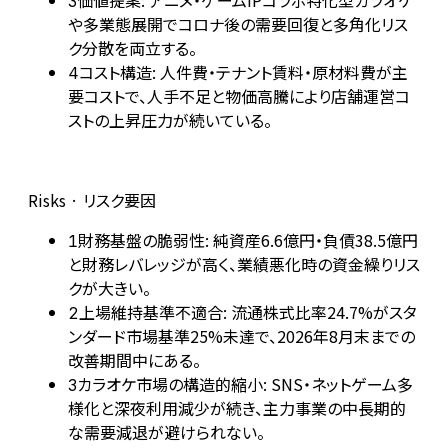
価値提案: アニメ・ゲームIPコラボ特化型カラオケ
3
や多業態展開でコロナ後の需要回復と多角化リス
ク分散を両立する。
コスト構造: 人件費・テナント賃料・原材料費が主
4
要コストで、人手不足と物価高騰により店舗運営コ
ストの上昇圧力が続いている。
Risks · リスク要因
財務基盤の脆弱性: 純資産6.6億円・負債38.5億円
1
と財務レバレッジが高く、業績悪化時の資金繰りリス
クが大きい。
上場維持基準不適合: 流通株式比率24.7%がスタ
2
ンダード市場基準25%未達で、2026年8月末までの
改善期間中にある。
カラオケ市場の構造的縮小: SNS・ネットゲーム多
3
様化と深夜利用減少が続き、主力事業の中長期的
な需要減退が避けられない。