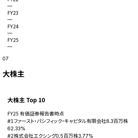
—
FY
23
—
FY
24
—
FY
25
—
07
大株主
大株主 Top 10
FY
25
有価証券報告書時点
ファースト・パシフィック・キャピタル有限会社
#
1
8.3百万株
62.33%
株式会社エクシング
#
2
0.5百万株
3.77%