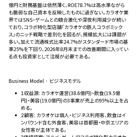
億円と財務基盤は依然薄く、ROE78.7%は高水準ながら
も脆弱な自己資本を反映したものに過ぎない。カラオケ業
界ではSNS・ゲームとの競合激化や深夜利用減少が続い
ており、コラボ特化型店舗「カラオケの鉄人コラボミック
ス」のニッチ戦略で差別化を図るが、規模拡大には課題が
多い。加えて流通株式比率24.7%がスタンダード市場の基
準25%を下回り、2026年8月末までの改善期間に入ってい
る点も投資家として注視が必要である。
Business Model · ビジネスモデル
収益源: カラオケ運営(38.6億円)・飲食(19.5億
1
円)・美容(19.0億円)の3事業が売上の95%以上を占
める。
顧客: カラオケは個人・ビジネス利用客、飲食はイ
2
ンバウンド含む外食客、美容は首都圏・中京エリアの
女性客が主体である。