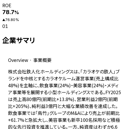
ROE
78.7
%
76.80
%
▲
01
企業サマリ
Overview · 事業概要
株式会社鉄人化ホールディングスは、「カラオケの鉄人」ブ
ランドを中核とするカラオケルーム運営事業(売上構成比
48%)を主軸に、飲食事業(24%)・美容事業(24%)・メディ
ア事業等を展開する小型ホールディングスである。FY2025
は売上高80億円(前期比+13.8%)、営業利益2億円(前期
比+205%)、純利益3億円と大幅な業績改善を達成した。
飲食事業では「鳥竹」グループのM&Aにより売上が前期比
+61.7%と急拡大し、美容事業も新卒100名採用など積極
的な先行投資を推進している。一方、純資産はわずか6.6