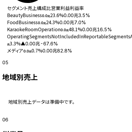
セグメント
売上
構成比
営業利益
利益率
BeautyBusiness
23.6
%
0.00兆
3.5%
0.0
兆
FoodBusiness
24.3
%
0.00兆
7.0%
0.0
兆
KaraokeRoomOperation
48.1
%
0.00兆
16.5%
0.0
兆
OperatingSegmentsNotIncludedInReportableSegmentsAn
3.3
%
▲0.00兆
-67.6%
兆
メディア
0.7
%
0.00兆
82.8%
0.0
兆
05
地域別売上
地域別売上データは準備中です。
06