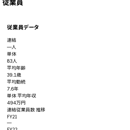
従業員
従業員データ
連結
人
—
単体
人
83
平均年齢
歳
39.1
平均勤続
年
7.6
単体 平均年収
万円
494
連結従業員数 推移
FY
21
—
FY
22