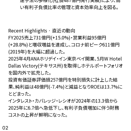
達手法の多様化(社債487億円発行実績)により、高
い有利子負債比率の管理と資本効率向上を図る。
Recent Highlights · 直近の動向
FY2025売上731億円(+15.0%)・営業利益95億円
(+28.8%)と増収増益を達成し、コロナ前ピーク611億円
(2019年)を大幅に超過した。
2025年4月ANAホリデイ・イン東京ベイ開業、5月W Hotel
Dallas Victory(テキサス州)を取得しホテルポートフォリオ
を国内外で拡充した。
投資有価証券評価損257億円を特別損失に計上した結
果、純利益は48億円(-7.4%)と減益となりROEは13.7%に
とどまった。
インタレスト・カバレッジ・レシオが2024年の13.3倍から
2025年に6.7倍へ急低下し、有利子負債増加に伴う財務
コストの上昇が鮮明になった。
02