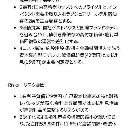
成長が相互補完する。
顧客: 国内高所得カップルへのブライダルと、イン
2
バウンド需要を取り込むラグジュアリーホテル宿泊
客の2層を主要顧客とする。
価値提案: 自社ゲストハウスと国際ブランドホテル
3
を組み合わせ、値引き非依存の高付加価値・施行単
価回復型の運営で差別化する。
コスト構造: 施設建設・取得を金融機関借入で賄う
4
資本集約型モデルで、減価償却費(42億円)と支払利
息(15億円)が主要固定費となる。
Risks · リスク要因
有利子負債779億円・自己資本比率26.6%と財務
1
レバレッジが高く、金利上昇局面では支払利息増加
が経常利益を直撃するリスクがある。
少子化による婚礼市場の構造的縮小が続いてお
2
り、受注件数8,880件(-11.6%)と店舗閉鎖・改装休