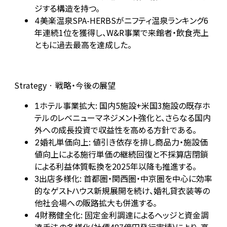
ジする構造を持つ。
美楽温泉SPA-HERBSがニフティ温泉ランキング6
4
年連続1位を獲得し、W&R事業で来館者・飲食売上
ともに過去最高を達成した。
Strategy · 戦略・今後の展望
ホテル事業拡大: 国内5施設+米国3施設の既存ホ
1
テルのレベニューマネジメント強化と、さらなる国内
外への成長投資で収益性を高める方針である。
婚礼単価向上: 値引き依存を排し商品力・施設価
2
値向上による施行単価の継続回復と不採算店閉鎖
による利益体質転換を2025年以降も推進する。
出店多様化: 首都圏・関西圏・中京圏を中心に効率
3
的なゲストハウス新規展開を続け、婚礼貸衣装等の
他社会場への販路拡大も併進する。
財務健全化: 固定金利調達によるヘッジと資金調
4