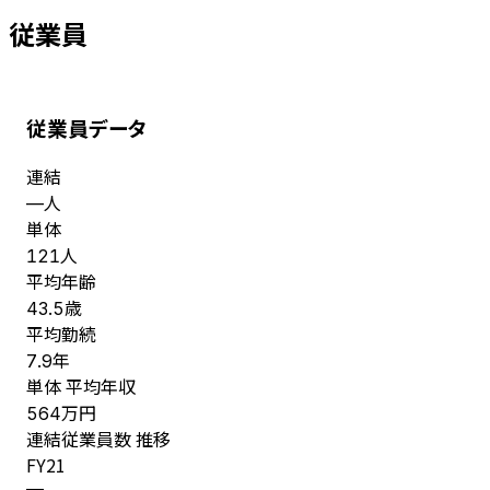
従業員
従業員データ
連結
人
—
単体
人
121
平均年齢
歳
43.5
平均勤続
年
7.9
単体 平均年収
万円
564
連結従業員数 推移
FY
21
—