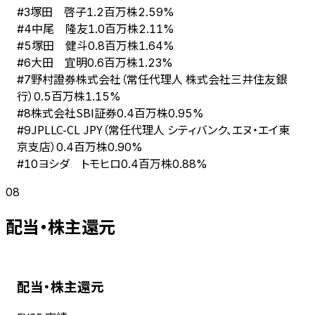
塚田 啓子
#
3
1.2百万株
2.59%
中尾 隆友
#
4
1.0百万株
2.11%
塚田 健斗
#
5
0.8百万株
1.64%
大田 宜明
#
6
0.6百万株
1.23%
野村證券株式会社（常任代理人 株式会社三井住友銀
#
7
行）
0.5百万株
1.15%
株式会社SBI証券
#
8
0.4百万株
0.95%
JPLLC-CL JPY（常任代理人 シティバンク、エヌ・エイ東
#
9
京支店）
0.4百万株
0.90%
ヨシダ トモヒロ
#
10
0.4百万株
0.88%
08
配当・株主還元
配当・株主還元