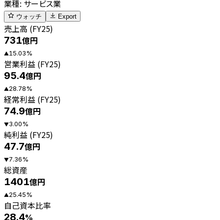
業種
:
サービス業
ウォッチ
Export
売上高 (FY25)
731
億円
15.03
%
▲
営業利益 (FY25)
95.4
億円
28.78
%
▲
経常利益 (FY25)
74.9
億円
3.00
%
▼
純利益 (FY25)
47.7
億円
7.36
%
▼
総資産
1401
億円
25.45
%
▲
自己資本比率
28.4
%