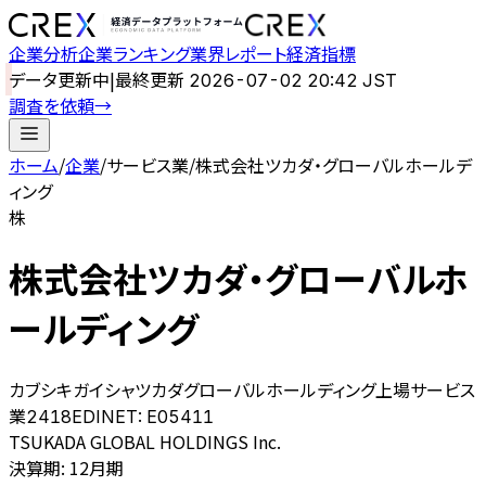
企業分析
企業ランキング
業界レポート
経済指標
データ更新中
|
最終更新
2026-07-02 20:42 JST
調査を依頼
→
ホーム
/
企業
/
サービス業
/
株式会社ツカダ・グローバルホールデ
ィング
株
株式会社ツカダ・グローバルホ
ールディング
カブシキガイシャツカダグローバルホールディング
上場
サービス
業
2418
EDINET:
E05411
TSUKADA GLOBAL HOLDINGS Inc.
決算期
:
12月期