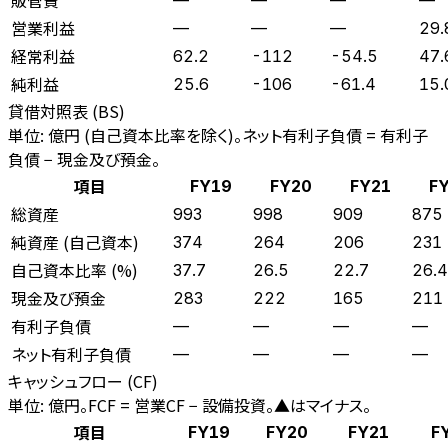
営業利益
—
—
—
29.
経常利益
62.2
-112
-54.5
47.
純利益
25.6
-106
-61.4
15.
貸借対照表 (BS)
単位: 億円 (自己資本比率を除く)。ネット有利子負債 = 有利子
負債 − 現金及び預金。
項目
FY19
FY20
FY21
F
総資産
993
998
909
875
純資産 (自己資本)
374
264
206
231
自己資本比率 (%)
37.7
26.5
22.7
26.4
現金及び預金
283
222
165
211
有利子負債
—
—
—
—
ネット有利子負債
—
—
—
—
キャッシュフロー (CF)
単位: 億円。FCF = 営業CF − 設備投資。▲はマイナス。
項目
FY19
FY20
FY21
F