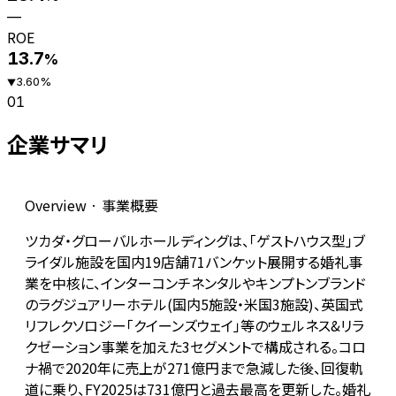
—
ROE
13.7
%
3.60
%
▼
01
企業サマリ
Overview · 事業概要
ツカダ・グローバルホールディングは、「ゲストハウス型」ブ
ライダル施設を国内19店舗71バンケット展開する婚礼事
業を中核に、インターコンチネンタルやキンプトンブランド
のラグジュアリーホテル(国内5施設・米国3施設)、英国式
リフレクソロジー「クイーンズウェイ」等のウェルネス&リラ
クゼーション事業を加えた3セグメントで構成される。コロ
ナ禍で2020年に売上が271億円まで急減した後、回復軌
道に乗り、FY2025は731億円と過去最高を更新した。婚礼