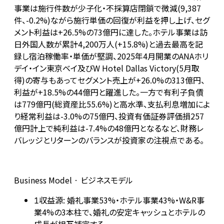
事業は施行件数が少子化・不採算店閉鎖で微減(9,387
件、-0.2%)ながら施行単価の回復が利益を押し上げ、セグ
メント利益は+26.5%の73億円に達した。ホテル事業は訪
日外国人数が累計4,200万人(+15.8%)と過去最高を記
録し宿泊稼働率・単価が堅調、2025年4月開業のANAホリ
デイ・イン東京ベイ及びW Hotel Dallas Victory(5月取
得)の寄与もあってセグメント売上が+26.0%の313億円、
利益が+18.5%の44億円と躍進した。一方で有利子負債
は779億円(総資産比55.6%)と高水準、支払利息増加によ
り経常利益は-3.0%の75億円、投資有価証券評価損257
億円計上で純利益は-7.4%の48億円となるなど、財務レ
バレッジとリターンのバランスが投資家の注視点である。
Business Model · ビジネスモデル
収益源: 婚礼事業53%・ホテル事業43%・W&R事
1
業4%の3本柱で、婚礼の安定キャッシュとホテルの