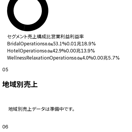
セグメント
売上
構成比
営業利益
利益率
BridalOperations
53.1
%
0.01兆
18.9%
0.0
兆
HotelOperations
42.9
%
0.00兆
13.9%
0.0
兆
WellnessRelaxationOperations
4.0
%
0.00兆
5.7%
0.0
兆
05
地域別売上
地域別売上データは準備中です。
06