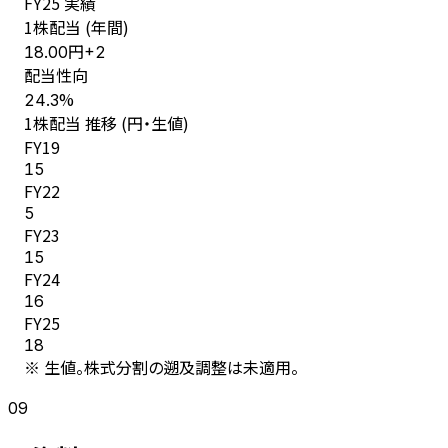
FY
25
実績
1株配当 (年間)
円
18.00
+
2
配当性向
%
24.3
1株配当 推移 (円・生値)
FY
19
15
FY
22
5
FY
23
15
FY
24
16
FY
25
18
※ 生値。株式分割の遡及調整は未適用。
09