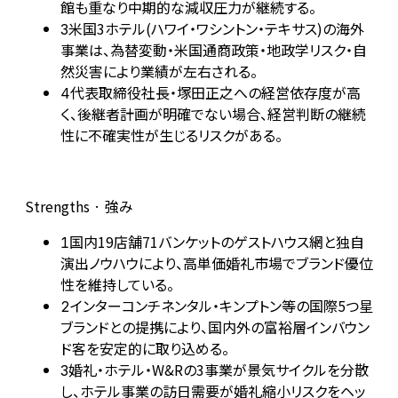
館も重なり中期的な減収圧力が継続する。
米国3ホテル(ハワイ・ワシントン・テキサス)の海外
3
事業は、為替変動・米国通商政策・地政学リスク・自
然災害により業績が左右される。
代表取締役社長・塚田正之への経営依存度が高
4
く、後継者計画が明確でない場合、経営判断の継続
性に不確実性が生じるリスクがある。
Strengths · 強み
国内19店舗71バンケットのゲストハウス網と独自
1
演出ノウハウにより、高単価婚礼市場でブランド優位
性を維持している。
インターコンチネンタル・キンプトン等の国際5つ星
2
ブランドとの提携により、国内外の富裕層インバウン
ド客を安定的に取り込める。
婚礼・ホテル・W&Rの3事業が景気サイクルを分散
3
し、ホテル事業の訪日需要が婚礼縮小リスクをヘッ