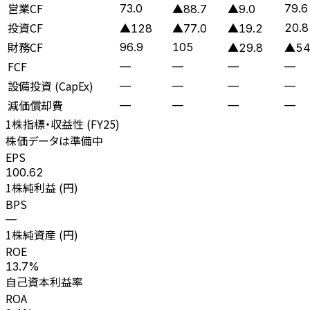
営業CF
73.0
79.6
▲88.7
▲9.0
投資CF
20.8
▲128
▲77.0
▲19.2
財務CF
96.9
105
▲29.8
▲54
FCF
—
—
—
—
設備投資 (CapEx)
—
—
—
—
減価償却費
—
—
—
—
1株指標・収益性 (
FY25
)
株価データは準備中
EPS
100.62
1株純利益 (円)
BPS
—
1株純資産 (円)
ROE
13.7%
自己資本利益率
ROA