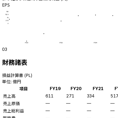
EPS
150
112.5
75
37.5
0
FY20
FY22
FY24
03
財務諸表
損益計算書 (PL)
単位: 億円
項目
FY19
FY20
FY21
F
売上高
611
271
334
51
売上原価
—
—
—
—
売上総利益
—
—
—
—
販管費
—
—
—
—