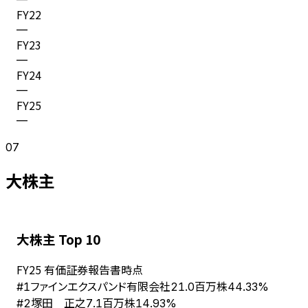
FY
22
—
FY
23
—
FY
24
—
FY
25
—
07
大株主
大株主 Top 10
FY
25
有価証券報告書時点
ファインエクスパンド有限会社
#
1
21.0百万株
44.33%
塚田 正之
#
2
7.1百万株
14.93%