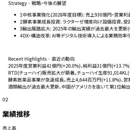
Strategy · 戦略・今後の展望
中核事業強化(2028年度目標): 売上930億円・営
1
酵素事業成長投資: ラクターゼ増産向け設備投資、受
2
輸出販路拡大: 2025年の輸出実績が過去最大を更
3
DX・構造改革: AI等デジタル技術導入による業務効
4
Recent Highlights · 直近の動向
2025年度営業利益41億円(+20.0%)、純利益31億円(+13
RTD(チューハイ)販売拡大が顕著。チューハイ生産91,014KL(
酵素医薬品事業が急速成長。売上4,644百万円(+11.8%)、
酒類輸出が過去最大更新、中国がアメリカを抜いて第1位輸出先
02
業績推移
売上高