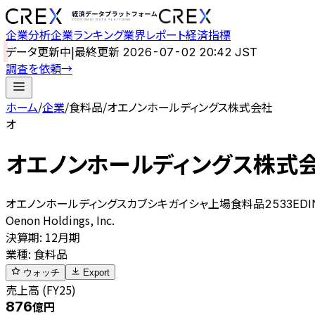
企業分析
企業ランキング
業界レポート
経済指標
データ更新中
|
最終更新
2026-07-02 20:42 JST
調査を依頼
→
ホーム
/
企業
/
食料品
/
オエノンホールディングス株式会社
オ
オエノンホールディングス株式
オエノンホールディングスカブシキガイシャ
上場
食料品
2533
EDI
Oenon Holdings, Inc.
決算期
:
12月期
業種
:
食料品
ウォッチ
Export
売上高 (FY25)
876
億円