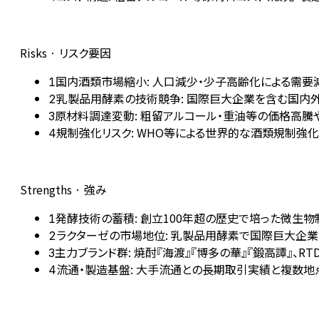
Risks · リスク要因
国内酒類市場縮小: 人口減少・少子高齢化による需要
1
乳製品用酵素の技術競争: 国際巨大企業を含む国内
2
原材料調達変動: 粗留アルコール・重油等の価格高騰
3
規制強化リスク: WHO等による世界的な酒類規制強
4
Strengths · 強み
発酵技術の蓄積: 創立100年超の歴史で培った微生
1
ラクターゼの市場地位: 乳製品用酵素で国際巨大企
2
主力ブランド群: 焼酎『海渡』『博多の華』『鍛高譚』、R
3
流通・製造基盤: 大手流通との長期取引実績と複数
4