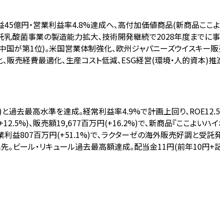
業利益45億円・営業利益率4.8%達成へ、高付加価値商品(新商品こ
託乳酸菌事業の製造能力拡大、技術開発継続で2028年度までに事
新(中国が第1位)。米国営業体制強化、欧州ジャパニーズウイスキー
率化、販売経費最適化、生産コスト低減、ESG経営(環境・人的資本)
.7%)と過去最高水準を達成。経常利益率4.9%で計画上回り、ROE12.
+12.5%)、販売額19,677百万円(+16.2%)で、新商品『ここよい
営業利益807百万円(+51.1%)で、ラクターゼの海外販売好調と受
。ビール・リキュール過去最高額達成。配当金11円(前年10円+記