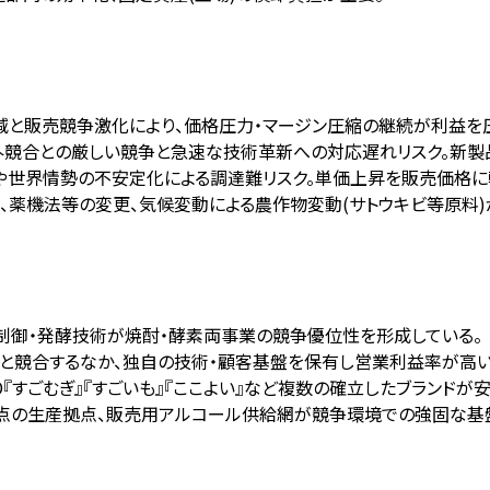
減と販売競争激化により、価格圧力・マージン圧縮の継続が利益を
外競合との厳しい競争と急速な技術革新への対応遅れリスク。新製
や世界情勢の不安定化による調達難リスク。単価上昇を販売価格に
化、薬機法等の変更、気候変動による農作物変動(サトウキビ等原料
物制御・発酵技術が焼酎・酵素両事業の競争優位性を形成している。
業と競合するなか、独自の技術・顧客基盤を保有し営業利益率が高い
TD『すごむぎ』『すごいも』『ここよい』など複数の確立したブランドが
地点の生産拠点、販売用アルコール供給網が競争環境での強固な基