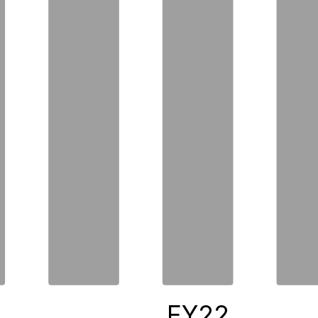
0
FY22