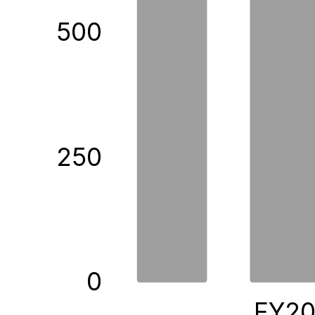
500
250
0
FY2