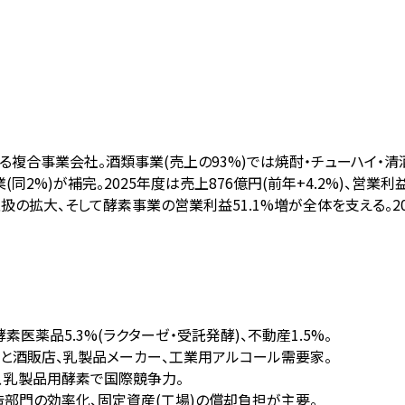
る複合事業会社。酒類事業(売上の93%)では焼酎・チューハイ・清
)が補完。2025年度は売上876億円(前年+4.2%)、営業利益41
取扱の拡大、そして酵素事業の営業利益51.1%増が全体を支える。2
酵素医薬品5.3%(ラクターゼ・受託発酵)、不動産1.5%。
.5%)と酒販店、乳製品メーカー、工業用アルコール需要家。
、乳製品用酵素で国際競争力。
造部門の効率化、固定資産(工場)の償却負担が主要。