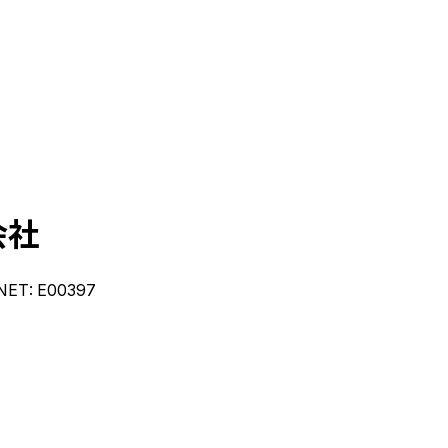
会社
NET:
E00397