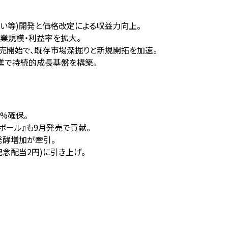
こよい等)開発と価格改定による収益力向上。
業規模・利益率を拡大。
販売開始で、既存市場深掘りと新規開拓を加速。
推進で持続的成長基盤を構築。
5%確保。
ハイボール』も9月発売で貢献。
託発酵増加が牽引。
念配当2円)に引き上げ。