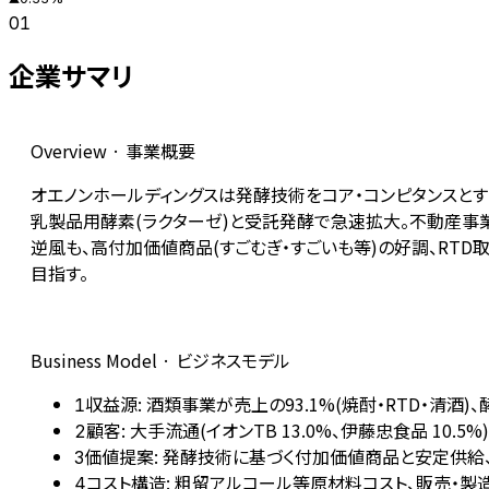
01
企業サマリ
Overview · 事業概要
オエノンホールディングスは発酵技術をコア・コンピタンスとす
乳製品用酵素(ラクターゼ)と受託発酵で急速拡大。不動産事業(同2%
逆風も、高付加価値商品(すごむぎ・すごいも等)の好調、RTD
目指す。
Business Model · ビジネスモデル
収益源: 酒類事業が売上の93.1%(焼酎・RTD・清酒)、
1
顧客: 大手流通(イオンTB 13.0%、伊藤忠食品 10
2
価値提案: 発酵技術に基づく付加価値商品と安定供給
3
コスト構造: 粗留アルコール等原材料コスト、販売・製
4