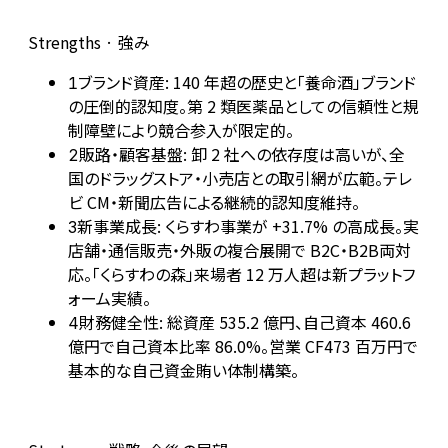
Strengths · 強み
ブランド資産: 140 年超の歴史と「養命酒」ブランド
1
の圧倒的認知度。第 2 類医薬品としての信頼性と規
制障壁により競合参入が限定的。
販路・顧客基盤: 卸 2 社への依存度は高いが、全
2
国のドラッグストア・小売店との取引網が広範。テレ
ビ CM・新聞広告による継続的認知度維持。
新事業成長: くらすわ事業が +31.7% の高成長。実
3
店舗・通信販売・外販の複合展開で B2C・B2B両対
応。「くらすわの森」来場者 12 万人超は新プラットフ
ォーム実績。
財務健全性: 総資産 535.2 億円、自己資本 460.6
4
億円で自己資本比率 86.0%。営業 CF473 百万円で
基本的な自己資金賄い体制構築。