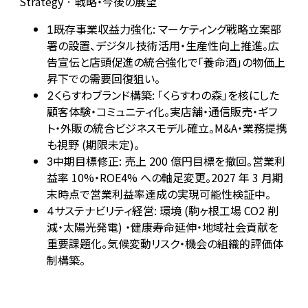
Strategy · 戦略・今後の展望
既存事業収益力強化: マーケティング戦略立案部
1
署の設置、デジタル技術活用・生産性向上推進。広
告宣伝と店頭促進の統合強化で「養命酒」の物価上
昇下での需要回復狙い。
くらすわブランド構築: 「くらすわの森」を核にした
2
顧客体験・コミュニティ化。実店舗・通信販売・ギフ
ト・外販の統合ビジネスモデル確立。M&A・業務提携
も視野 (期限未定)。
中期目標修正: 売上 200 億円目標を撤回。営業利
3
益率 10%・ROE4% への軸足変更。2027 年 3 月期
末時点で営業利益率達成の実現可能性検証中。
サステナビリティ経営: 環境 (駒ヶ根工場 CO2 削
4
減・太陽光発電) ・健康寿命延伸・地域社会貢献を
重要課題化。気候変動リスク・機会の組織的評価体
制構築。