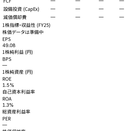
FCF
—
—
—
—
設備投資 (CapEx)
—
—
—
—
減価償却費
—
—
—
—
1株指標・収益性 (
FY25
)
株価データは準備中
EPS
49.08
1株純利益 (円)
BPS
—
1株純資産 (円)
ROE
1.5%
自己資本利益率
ROA
1.3%
総資産利益率
PER
—