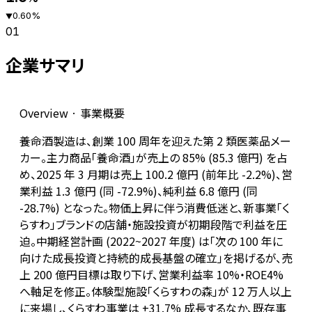
0.60
%
▼
01
企業サマリ
Overview · 事業概要
養命酒製造は、創業 100 周年を迎えた第 2 類医薬品メー
カー。主力商品「養命酒」が売上の 85% (85.3 億円) を占
め、2025 年 3 月期は売上 100.2 億円 (前年比 -2.2%)、営
業利益 1.3 億円 (同 -72.9%)、純利益 6.8 億円 (同
-28.7%) となった。物価上昇に伴う消費低迷と、新事業「く
らすわ」ブランドの店舗・施設投資が初期段階で利益を圧
迫。中期経営計画 (2022~2027 年度) は「次の 100 年に
向けた成長投資と持続的成長基盤の確立」を掲げるが、売
上 200 億円目標は取り下げ、営業利益率 10%・ROE4%
へ軸足を修正。体験型施設「くらすわの森」が 12 万人以上
に来場し、くらすわ事業は +31.7% 成長するなか、既存事