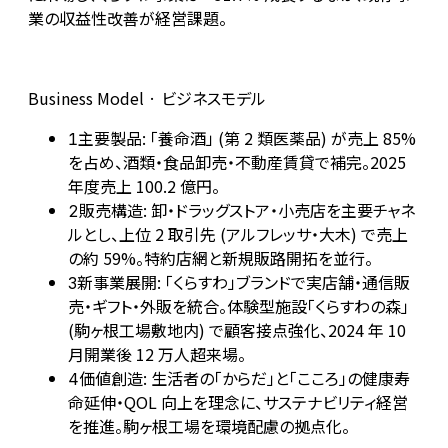
業の収益性改善が経営課題。
Business Model · ビジネスモデル
主要製品: 「養命酒」 (第 2 類医薬品) が売上 85%
1
を占め、酒類・食品卸売・不動産賃貸で補完。2025
年度売上 100.2 億円。
販売構造: 卸・ドラッグストア・小売店を主要チャネ
2
ルとし、上位 2 取引先 (アルフレッサ・大木) で売上
の約 59%。特約店網と新規販路開拓を並行。
新事業展開: 「くらすわ」ブランドで実店舗・通信販
3
売・ギフト・外販を統合。体験型施設「くらすわの森」
(駒ヶ根工場敷地内) で顧客接点強化、2024 年 10
月開業後 12 万人超来場。
価値創造: 生活者の「からだ」と「こころ」の健康寿
4
命延伸・QOL 向上を理念に、サステナビリティ経営
を推進。駒ヶ根工場を環境配慮の拠点化。