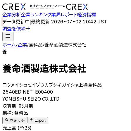
企業分析
企業ランキング
業界レポート
経済指標
データ更新中
|
最終更新
2026-07-02 20:42 JST
調査を依頼
→
ホーム
/
企業
/
食料品
/
養命酒製造株式会社
養
養命酒製造株式会社
ヨウメイシュセイゾウカブシキガイシャ
上場
食料品
2540
EDINET:
E00400
YOMEISHU SEIZO CO.,LTD.
決算期
:
03月期
業種
:
食料品
ウォッチ
Export
売上高 (FY25)