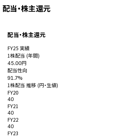
配当・株主還元
配当・株主還元
FY
25
実績
1株配当 (年間)
円
45.00
配当性向
%
91.7
1株配当 推移 (円・生値)
FY
20
40
FY
21
40
FY
22
40
FY
23