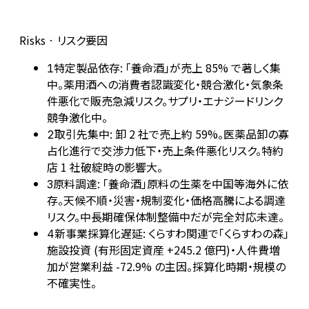
Risks · リスク要因
特定製品依存: 「養命酒」が売上 85% で著しく集
1
中。薬用酒への消費者認識変化・競合激化・気象条
件悪化で販売急減リスク。サプリ・エナジードリンク
競争激化中。
取引先集中: 卸 2 社で売上約 59%。医薬品卸の寡
2
占化進行で交渉力低下・売上条件悪化リスク。特約
店 1 社破綻時の影響大。
原料調達: 「養命酒」原料の生薬を中国等海外に依
3
存。天候不順・災害・規制変化・価格高騰による調達
リスク。中長期確保体制整備中だが完全対応未達。
新事業採算化遅延: くらすわ関連で「くらすわの森」
4
施設投資 (有形固定資産 +245.2 億円)・人件費増
加が営業利益 -72.9% の主因。採算化時期・規模の
不確実性。