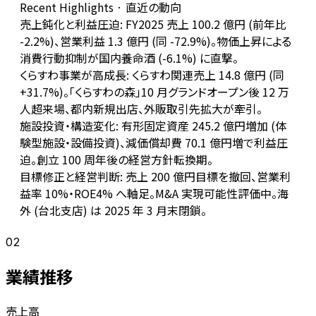
Recent Highlights · 直近の動向
売上鈍化と利益圧迫: FY2025 売上 100.2 億円 (前年比
-2.2%)、営業利益 1.3 億円 (同 -72.9%)。物価上昇による
消費行動抑制が国内養命酒 (-6.1%) に直撃。
くらすわ事業が高成長: くらすわ関連売上 14.8 億円 (同
+31.7%)。「くらすわの森」10 月グランドオープン後 12 万
人超来場、都内新規出店、外販取引先拡大が牽引。
施設投資・構造変化: 有形固定資産 245.2 億円増加 (体
験型施設・設備投資)、減価償却費 70.1 億円増で利益圧
迫。創立 100 周年後の経営方針転換期。
目標修正と経営判断: 売上 200 億円目標を撤回、営業利
益率 10%・ROE4% へ軸足。M&A 実現可能性評価中。海
外 (台北支店) は 2025 年 3 月末閉鎖。
02
業績推移
売上高