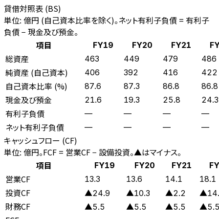
貸借対照表 (BS)
単位: 億円 (自己資本比率を除く)。ネット有利子負債 = 有利子
負債 − 現金及び預金。
項目
FY19
FY20
FY21
F
総資産
463
449
479
486
純資産 (自己資本)
406
392
416
422
自己資本比率 (%)
87.6
87.3
86.8
86.8
現金及び預金
21.6
19.3
25.8
24.3
有利子負債
—
—
—
—
ネット有利子負債
—
—
—
—
キャッシュフロー (CF)
単位: 億円。FCF = 営業CF − 設備投資。▲はマイナス。
項目
FY19
FY20
FY21
FY
営業CF
13.3
13.6
14.1
18.1
投資CF
▲24.9
▲10.3
▲2.2
▲14
財務CF
▲5.5
▲5.5
▲5.5
▲5.