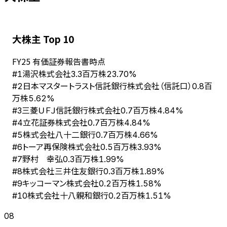
大株主 Top 10
FY
25
有価証券報告書時点
湯沢株式会社
#
1
3.3百万株
23.70%
日本マスタートラスト信託銀行株式会社（信託口）
#
2
0.8百
万株
5.62%
三菱ＵＦＪ信託銀行株式会社
#
3
0.7百万株
4.84%
立花証券株式会社
#
4
0.7百万株
4.84%
株式会社八十二銀行
#
5
0.7百万株
4.66%
トーア再保険株式会社
#
6
0.5百万株
3.93%
野村 幸弘
#
7
0.3百万株
1.99%
株式会社三井住友銀行
#
8
0.3百万株
1.89%
キッコーマン株式会社
#
9
0.2百万株
1.58%
株式会社十八親和銀行
#
10
0.2百万株
1.51%
08