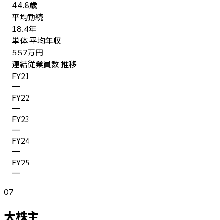
歳
44.8
平均勤続
年
18.4
単体 平均年収
万円
557
連結従業員数 推移
FY
21
—
FY
22
—
FY
23
—
FY
24
—
FY
25
—
07
大株主