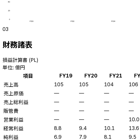
40
20
0
FY20
FY22
FY24
03
財務諸表
損益計算書 (PL)
単位: 億円
項目
FY19
FY20
FY21
F
売上高
105
105
104
106
売上原価
—
—
—
—
売上総利益
—
—
—
—
販管費
—
—
—
—
営業利益
—
—
—
10.0
経常利益
8.8
9.4
10.1
13.6
純利益
6.9
7.9
8.1
9.5