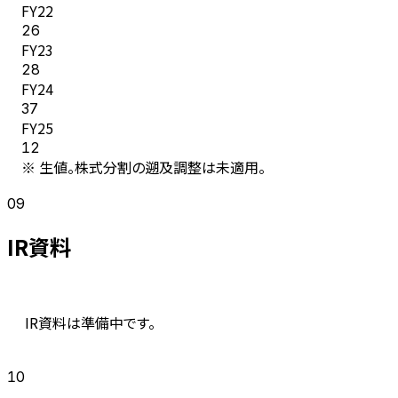
FY
22
26
FY
23
28
FY
24
37
FY
25
12
※ 生値。株式分割の遡及調整は未適用。
09
IR資料
IR資料は準備中です。
10