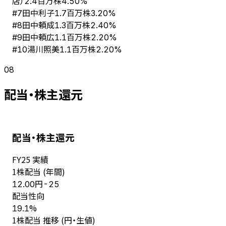
店）
2.4百万株
4.50%
田中利子
#
7
1.7百万株
3.20%
田中頼成
#
8
1.3百万株
2.40%
田中頼広
#
9
1.1百万株
2.20%
湯川照美
#
10
1.1百万株
2.20%
08
配当・株主還元
配当・株主還元
FY
25
実績
1株配当 (年間)
円
12.00
-25
配当性向
%
19.1
1株配当 推移 (円・生値)