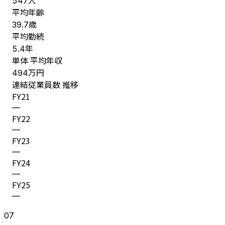
547
平均年齢
歳
39.7
平均勤続
年
5.4
単体 平均年収
万円
494
連結従業員数 推移
FY
21
—
FY
22
—
FY
23
—
FY
24
—
FY
25
—
07