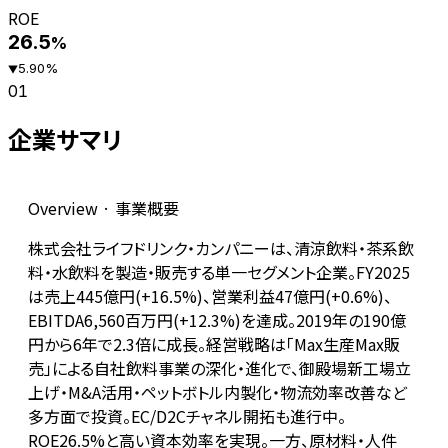
ROE
26.5
%
5.90
%
▼
01
企業サマリ
Overview · 事業概要
株式会社ライフドリンク・カンパニーは、清涼飲料・茶系飲
料・水飲料を製造・販売する単一セグメント企業。FY2025
は売上445億円(+16.5%)、営業利益47億円(+0.6%)、
EBITDA6,560百万円(+12.3%)を達成。2019年の190億
円から6年で2.3倍に成長。経営戦略は「Max生産Max販
売」による自社飲料事業の深化・進化で、御殿場新工場立
上げ・M&A活用・ペットボトル内製化・物流効率改善など
多方面で投資。EC/D2Cチャネル開拓も進行中。
ROE26.5%と高い資本効率を実現。一方、原材料・人件