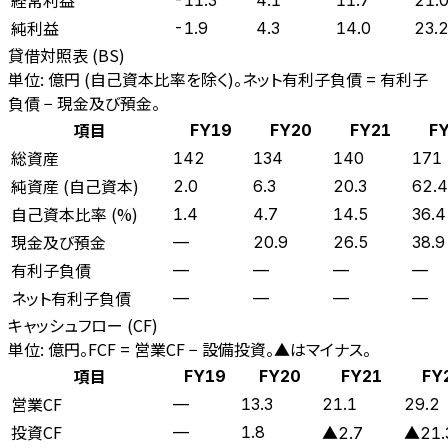
純利益
-1.9
4.3
14.0
23.
貸借対照表 (BS)
単位: 億円 (自己資本比率を除く)。ネット有利子負債 = 有利子
負債 − 現金及び預金。
項目
FY19
FY20
FY21
F
総資産
142
134
140
171
純資産 (自己資本)
2.0
6.3
20.3
62.4
自己資本比率 (%)
1.4
4.7
14.5
36.4
現金及び預金
—
20.9
26.5
38.9
有利子負債
—
—
—
—
ネット有利子負債
—
—
—
—
キャッシュフロー (CF)
単位: 億円。FCF = 営業CF − 設備投資。▲はマイナス。
項目
FY19
FY20
FY21
FY
営業CF
—
13.3
21.1
29.2
投資CF
—
1.8
▲2.7
▲21.