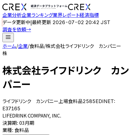
企業分析
企業ランキング
業界レポート
経済指標
データ更新中
|
最終更新
2026-07-02 20:42 JST
調査を依頼
→
ホーム
/
企業
/
食料品
/
株式会社ライフドリンク カンパニー
株
株式会社ライフドリンク カン
パニー
ライフドリンク カンパニー
上場
食料品
2585
EDINET:
E37165
LIFEDRINK COMPANY, INC.
決算期
:
03月期
業種
:
食料品