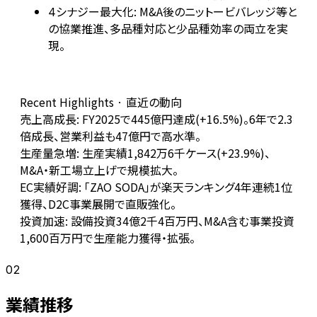
シナジー最大化: M&A後のニットービバレッジ等と
4
の協業推進、多品種対応と少品種効率の両立を実
現。
Recent Highlights · 直近の動向
売上高成長: FY2025で445億円達成(+16.5%)。6年で2.3
倍成長、営業利益も47億円で高水準。
生産量急増: 生産実績1,842万6千ケース(+23.9%)、
M&A・新工場立上げで規模拡大。
EC実績好調: 「ZAO SODA」が楽天ランキング4年連続1位
獲得、D2C事業展開で直販強化。
投資加速: 設備投資34億2千4百万円、M&A含む事業投資
1,600百万円で生産能力獲得・拡張。
02
業績推移