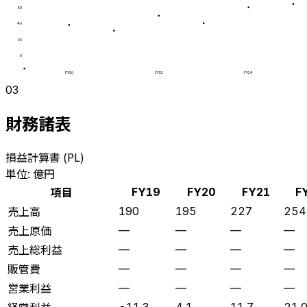
60
40
20
0
FY20
FY22
FY24
03
財務諸表
損益計算書 (PL)
単位: 億円
項目
FY19
FY20
FY21
F
売上高
190
195
227
254
売上原価
—
—
—
—
売上総利益
—
—
—
—
販管費
—
—
—
—
営業利益
—
—
—
—
経常利益
-11.3
4.1
11.7
21.