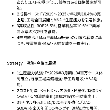
あたりコストを極小化し、競争力ある価格設定が可
能。
成長ペース: FY2019～2025で年複利18.4%の売
2
上増、工場全国展開とM&Aで生産能力を急速拡張。
高収益性: ROE26.5%、営業利益率10.6%で業界
3
高水準の採算性を維持。
経営統治: 「Max生産Max販売」の明確な戦略に基
4
づき、設備投資・M&A・人財育成を一貫実行。
Strategy · 戦略・今後の展望
生産能力拡張: FY2026年3月期に84百万ケース体
1
制確立。既存工場設備増強・新工場建設・M&A活
用。
コスト削減: ペットボトル内製化・軽量化、製造ライ
2
ン省人化、物流効率化(倉庫建設)で利益率向上。
チャネル多元化: EC/D2Cモデル強化。「ZAO
3
SODA」を楽天年間ランキング4年連続1位で展開。