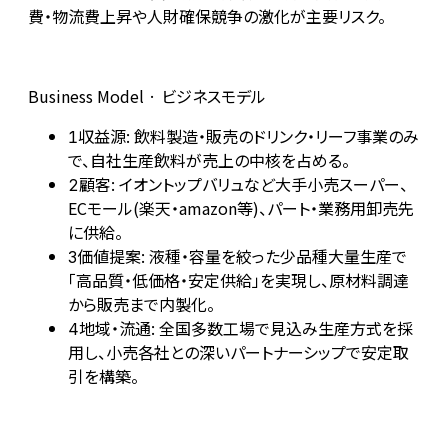
費・物流費上昇や人財確保競争の激化が主要リスク。
Business Model · ビジネスモデル
収益源: 飲料製造・販売のドリンク・リーフ事業のみ
1
で、自社生産飲料が売上の中核を占める。
顧客: イオントップバリュなど大手小売スーパー、
2
ECモール(楽天・amazon等)、パート・業務用卸売先
に供給。
価値提案: 液種・容量を絞った少品種大量生産で
3
「高品質・低価格・安定供給」を実現し、原材料調達
から販売まで内製化。
地域・流通: 全国多数工場で見込み生産方式を採
4
用し、小売各社との深いパートナーシップで安定取
引を構築。