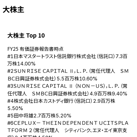
大株主
大株主 Top 10
FY
25
有価証券報告書時点
日本マスタートラスト信託銀行株式会社（信託口）
#
1
7.3百
万株
14.00%
ＳＵＮＲＩＳＥ ＣＡＰＩＴＡＬ Ⅱ，Ｌ．Ｐ．（常任代理人 ＳＭ
#
2
ＢＣ日興証券株式会社）
5.5百万株
10.60%
ＳＵＮＲＩＳＥ ＣＡＰＩＴＡＬ Ⅱ （ＮＯＮ－ＵＳ），Ｌ．Ｐ．（常
#
3
任代理人 ＳＭＢＣ日興証券株式会社）
4.9百万株
9.40%
株式会社日本カストディ銀行（信託口）
#
4
2.9百万株
5.50%
田中将雄
#
5
2.7百万株
5.20%
ＣＥＰＬＵＸ－ ＴＨＥＩＮＤＥＰＥＮＤＥＮＴ ＵＣＩＴＳＰＬＡ
#
6
ＴＦＯＲＭ ２（常任代理人 シティバンク、エヌ・エイ東京支