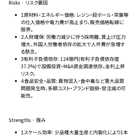
Risks · リスク要因
原材料・エネルギー価格: レジン・段ボール・茶葉等
1
の仕入価格や電力費が高止まり、販売価格転嫁に
限界。
人財確保: 労働力減少に伴う採用難、賃上げ圧力
2
増大、外国人労働者依存の拡大で人件費が急増す
る懸念。
有利子負債依存: 124億円(有利子負債依存度
3
37.3%)で設備投資・M&A資金調達依存。金利上昇
リスク。
食品安全・品質: 異物混入・食中毒など重大品質
4
問題発生時、多額コスト・ブランド毀損・受注減の可
能性。
Strengths · 強み
スケール効率: 少品種大量生産と内製化により1本
1