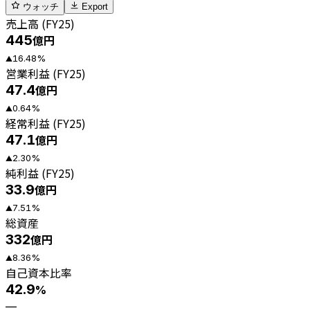
ウォッチ
Export
売上高 (FY25)
445
億円
16.48
%
▲
営業利益 (FY25)
47.4
億円
0.64
%
▲
経常利益 (FY25)
47.1
億円
2.30
%
▲
純利益 (FY25)
33.9
億円
7.51
%
▲
総資産
332
億円
8.36
%
▲
自己資本比率
42.9
%
—