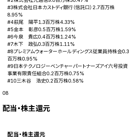
株式会社日本カストディ銀行（信託口）
#
3
2.7百万株
8.95%
萩尾 陽平
#
4
1.3百万株
4.33%
金本 彰彦
#
5
0.5百万株
1.59%
今泉 貴広
#
6
0.4百万株
1.24%
木下 政弘
#
7
0.3百万株
1.11%
プレミアムウォーターホールディングス従業員持株会
#
8
0.3
百万株
0.95%
日本テクノロジーベンチャーパートナーズアイ六号投資
#
9
事業有限責任組合
0.2百万株
0.75%
三木谷 浩史
#
10
0.2百万株
0.58%
08
配当・株主還元
配当・株主還元