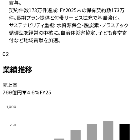
寄与。
契約件数173万件達成: FY2025末の保有契約数173万
件。長期プラン提供と付帯サービス拡充で基盤強化。
サステナビリティ重視: 水資源保全・脱炭素・プラスチック
循環型を経営の中核に。自治体災害協定、子ども食堂寄
付など地域貢献を加速。
02
業績推移
売上高
億円
FY25
769
▼
4.6
%
1,000
750