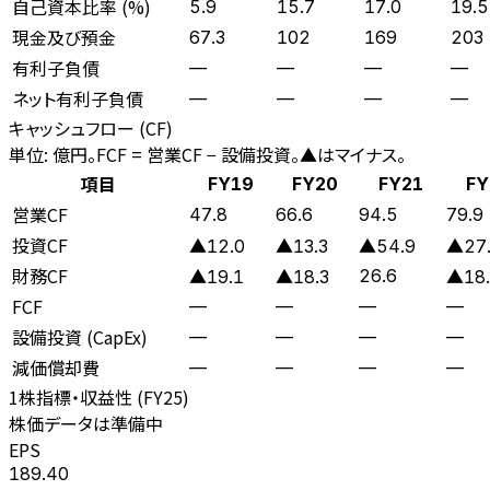
自己資本比率 (%)
5.9
15.7
17.0
19.5
現金及び預金
67.3
102
169
203
有利子負債
—
—
—
—
ネット有利子負債
—
—
—
—
キャッシュフロー (CF)
単位: 億円。FCF = 営業CF − 設備投資。▲はマイナス。
項目
FY19
FY20
FY21
FY
営業CF
47.8
66.6
94.5
79.9
投資CF
▲12.0
▲13.3
▲54.9
▲27
財務CF
26.6
▲19.1
▲18.3
▲18.
FCF
—
—
—
—
設備投資 (CapEx)
—
—
—
—
減価償却費
—
—
—
—
1株指標・収益性 (
FY25
)
株価データは準備中
EPS
189.40