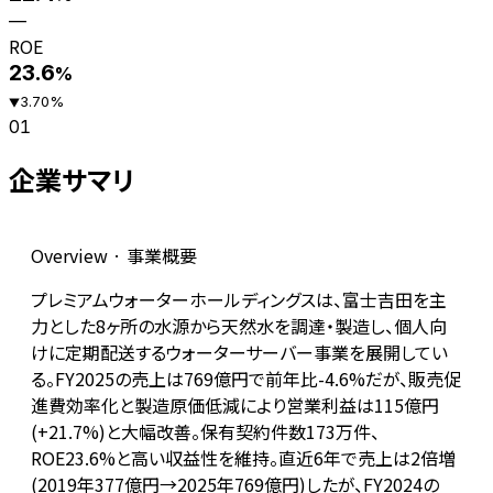
—
ROE
23.6
%
3.70
%
▼
01
企業サマリ
Overview · 事業概要
プレミアムウォーターホールディングスは、富士吉田を主
力とした8ヶ所の水源から天然水を調達・製造し、個人向
けに定期配送するウォーターサーバー事業を展開してい
る。FY2025の売上は769億円で前年比-4.6%だが、販売促
進費効率化と製造原価低減により営業利益は115億円
(+21.7%)と大幅改善。保有契約件数173万件、
ROE23.6%と高い収益性を維持。直近6年で売上は2倍増
(2019年377億円→2025年769億円)したが、FY2024の