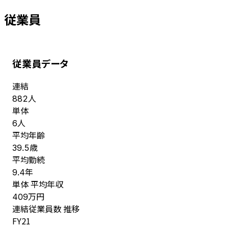
従業員
従業員データ
連結
人
882
単体
人
6
平均年齢
歳
39.5
平均勤続
年
9.4
単体 平均年収
万円
409
連結従業員数 推移
FY
21