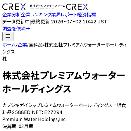
企業分析
企業ランキング
業界レポート
経済指標
データ更新中
|
最終更新
2026-07-02 20:42 JST
調査を依頼
→
ホーム
/
企業
/
食料品
/
株式会社プレミアムウォーターホールディ
ングス
株
株式会社プレミアムウォーター
ホールディングス
カブシキガイシャプレミアムウォーターホールディングス
上場
食
料品
2588
EDINET:
E27294
Premium Water Holdings,Inc.
決算期
:
03月期