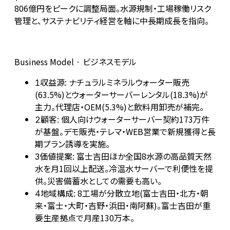
806億円をピークに調整局面。水源規制・工場稼働リスク
管理と、サステナビリティ経営を軸に中長期成長を指向。
Business Model · ビジネスモデル
収益源: ナチュラルミネラルウォーター販売
1
(63.5%)とウォーターサーバーレンタル(18.3%)が
主力。代理店・OEM(5.3%)と飲料用卸売が補完。
顧客: 個人向けウォーターサーバー契約173万件
2
が基盤。デモ販売・テレマ・WEB営業で新規獲得と長
期プラン誘導を実施。
価値提案: 富士吉田ほか全国8水源の高品質天然
3
水を月1回以上配送。冷温水サーバーで利便性を提
供。災害備蓄水としての需要も高い。
地域構成: 8工場が分散立地(富士吉田・北方・朝
4
来・富士・大町・吉野・浜田・南阿蘇)。富士吉田が重
要生産拠点で月産130万本。