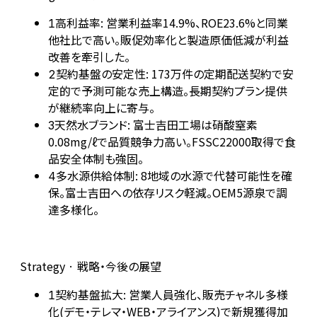
高利益率: 営業利益率14.9%、ROE23.6%と同業
1
他社比で高い。販促効率化と製造原価低減が利益
改善を牽引した。
契約基盤の安定性: 173万件の定期配送契約で安
2
定的で予測可能な売上構造。長期契約プラン提供
が継続率向上に寄与。
天然水ブランド: 富士吉田工場は硝酸窒素
3
0.08mg/ℓで品質競争力高い。FSSC22000取得で食
品安全体制も強固。
多水源供給体制: 8地域の水源で代替可能性を確
4
保。富士吉田への依存リスク軽減。OEM5源泉で調
達多様化。
Strategy · 戦略・今後の展望
契約基盤拡大: 営業人員強化、販売チャネル多様
1
化(デモ・テレマ・WEB・アライアンス)で新規獲得加