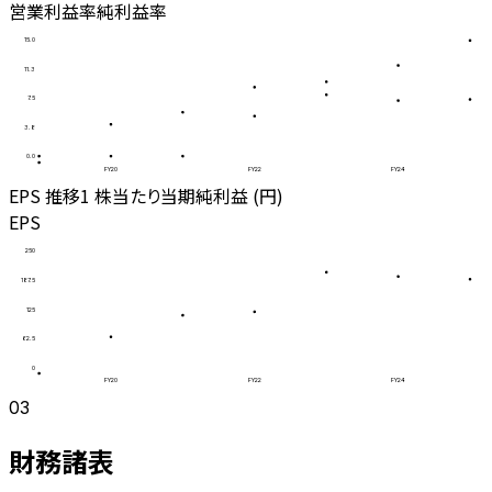
営業利益率
純利益率
15.0
11.3
7.5
3.8
0.0
FY20
FY22
FY24
EPS 推移
1 株当たり当期純利益 (円)
EPS
250
187.5
125
62.5
0
FY20
FY22
FY24
03
財務諸表