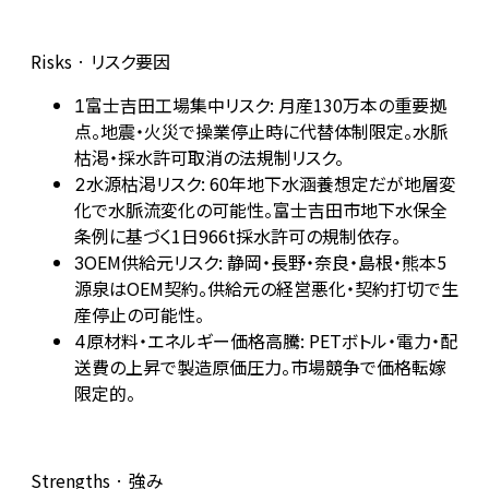
Risks · リスク要因
富士吉田工場集中リスク: 月産130万本の重要拠
1
点。地震・火災で操業停止時に代替体制限定。水脈
枯渇・採水許可取消の法規制リスク。
水源枯渇リスク: 60年地下水涵養想定だが地層変
2
化で水脈流変化の可能性。富士吉田市地下水保全
条例に基づく1日966t採水許可の規制依存。
OEM供給元リスク: 静岡・長野・奈良・島根・熊本5
3
源泉はOEM契約。供給元の経営悪化・契約打切で生
産停止の可能性。
原材料・エネルギー価格高騰: PETボトル・電力・配
4
送費の上昇で製造原価圧力。市場競争で価格転嫁
限定的。
Strengths · 強み