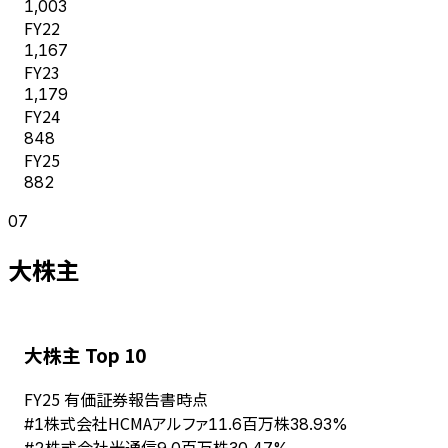
1,003
FY
22
1,167
FY
23
1,179
FY
24
848
FY
25
882
07
大株主
大株主 Top 10
FY
25
有価証券報告書時点
株式会社HCMAアルファ
#
1
11.6百万株
38.93%
株式会社光通信
#
2
9.0百万株
30.47%