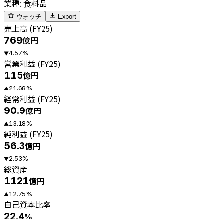
業種
:
食料品
ウォッチ
Export
売上高 (FY25)
769
億円
4.57
%
▼
営業利益 (FY25)
115
億円
21.68
%
▲
経常利益 (FY25)
90.9
億円
13.18
%
▲
純利益 (FY25)
56.3
億円
2.53
%
▼
総資産
1121
億円
12.75
%
▲
自己資本比率
22.4
%