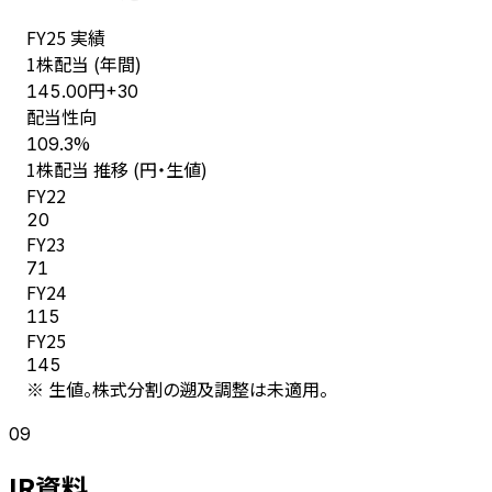
FY
25
実績
1株配当 (年間)
円
145.00
+
30
配当性向
%
109.3
1株配当 推移 (円・生値)
FY
22
20
FY
23
71
FY
24
115
FY
25
145
※ 生値。株式分割の遡及調整は未適用。
09
IR資料