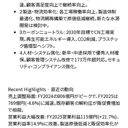
速。顧客満足度向上で継続率向上。
製造・物流効率化: 各工場稼働率向上、製造体制
2
最適化、物流網再構築で原価低減継続。新たな水源
開発は検討中。
カーボンニュートラル: 2030年目標でCN工場実
3
現。再生可能エネルギー導入、CO2削減、プラスチッ
ク循環型へシフト。
人材・システム強化: 新卒・中途採用で優秀人材確
4
保。顧客管理システム改修で173万件超対応。セキュ
リティ・コンプライアンス強化。
Recent Highlights · 直近の動向
売上調整局面: FY2024の806億円がピークで、FY2025は
769億円(-4.6%)に減速。既存顧客の解約圧が販促費増加
で相殺。
営業利益大幅改善: FY2025営業利益115億円(+21.7%)、
営業利益率14.9%に改善。製造原価低減と販促効率化が