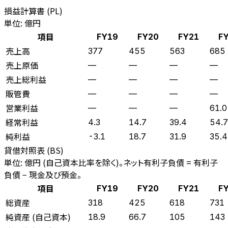
損益計算書 (PL)
単位: 億円
項目
FY19
FY20
FY21
F
売上高
377
455
563
685
売上原価
—
—
—
—
売上総利益
—
—
—
—
販管費
—
—
—
—
営業利益
—
—
—
61.0
経常利益
4.3
14.7
39.4
54.7
純利益
-3.1
18.7
31.9
35.4
貸借対照表 (BS)
単位: 億円 (自己資本比率を除く)。ネット有利子負債 = 有利子
負債 − 現金及び預金。
項目
FY19
FY20
FY21
F
総資産
318
425
618
731
純資産 (自己資本)
18.9
66.7
105
143