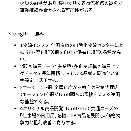
火災の前例があり、集中立地する物流拠点の被災で
事業継続が脅かされる可能性がある。
Strengths · 強み
物流インフラ: 全国複数の自動化物流センターによ
1
る当日・翌日配送網を自社で保有し、配送品質が高
い。
顧客購買データ: 多業種・多企業規模の購買ビッ
2
グデータを長年蓄積し、AIによる品揃え最適化と価
格設定に活用する。
エージェント網: 全国に広がる独自の営業代理店
3
（エージェント）網がBtoB顧客の深耕を支える強固
な基盤である。
オリジナル商品開発: BtoB・BtoC共通ニーズの
4
「仕事場の日用品」を軸にPB商品を展開し、価格競
争力と粗利改善に寄与する。