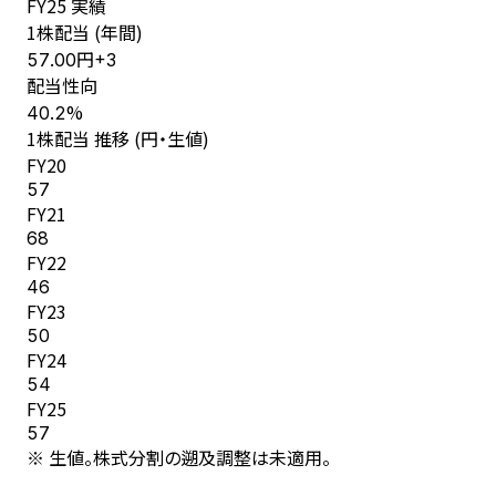
FY
25
実績
1株配当 (年間)
円
57.00
+
3
配当性向
%
40.2
1株配当 推移 (円・生値)
FY
20
57
FY
21
68
FY
22
46
FY
23
50
FY
24
54
FY
25
57
※ 生値。株式分割の遡及調整は未適用。