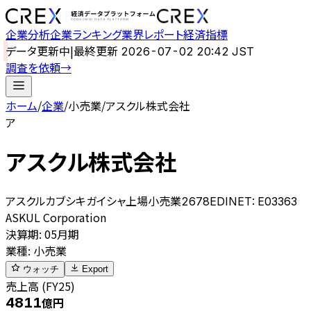
企業分析
企業ランキング
業界レポート
経済指標
データ更新中
|
最終更新
2026-07-02 20:42 JST
調査を依頼
→
ホーム
/
企業
/
小売業
/
アスクル株式会社
ア
アスクル株式会社
アスクルカブシキガイシャ
上場
小売業
2678
EDINET:
E03363
ASKUL Corporation
決算期
:
05月期
業種
:
小売業
ウォッチ
Export
売上高 (FY25)
4811
億円