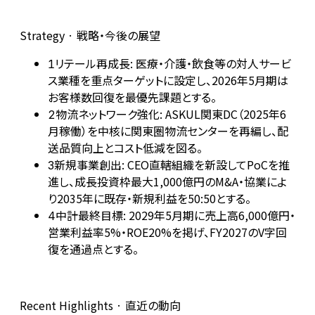
Strategy · 戦略・今後の展望
リテール再成長: 医療・介護・飲食等の対人サービ
1
ス業種を重点ターゲットに設定し、2026年5月期は
お客様数回復を最優先課題とする。
物流ネットワーク強化: ASKUL関東DC（2025年6
2
月稼働）を中核に関東圏物流センターを再編し、配
送品質向上とコスト低減を図る。
新規事業創出: CEO直轄組織を新設してPoCを推
3
進し、成長投資枠最大1,000億円のM&A・協業によ
り2035年に既存・新規利益を50:50とする。
中計最終目標: 2029年5月期に売上高6,000億円・
4
営業利益率5%・ROE20%を掲げ、FY2027のV字回
復を通過点とする。
Recent Highlights · 直近の動向