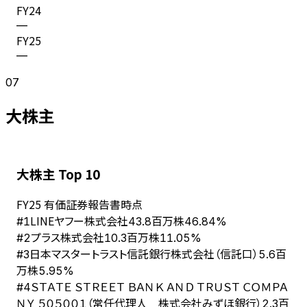
FY
24
—
FY
25
—
07
大株主
大株主 Top 10
FY
25
有価証券報告書時点
LINEヤフー株式会社
#
1
43.8百万株
46.84%
プラス株式会社
#
2
10.3百万株
11.05%
日本マスタートラスト信託銀行株式会社（信託口）
#
3
5.6百
万株
5.95%
ＳＴＡＴＥ ＳＴＲＥＥＴ ＢＡＮＫ ＡＮＤ ＴＲＵＳＴ ＣＯＭＰＡ
#
4
ＮＹ ５０５００１（常任代理人 株式会社みずほ銀行）
2.3百