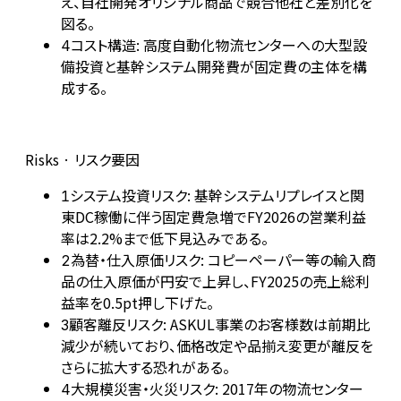
え、自社開発オリジナル商品で競合他社と差別化を
図る。
コスト構造: 高度自動化物流センターへの大型設
4
備投資と基幹システム開発費が固定費の主体を構
成する。
Risks · リスク要因
システム投資リスク: 基幹システムリプレイスと関
1
東DC稼働に伴う固定費急増でFY2026の営業利益
率は2.2%まで低下見込みである。
為替・仕入原価リスク: コピーペーパー等の輸入商
2
品の仕入原価が円安で上昇し、FY2025の売上総利
益率を0.5pt押し下げた。
顧客離反リスク: ASKUL事業のお客様数は前期比
3
減少が続いており、価格改定や品揃え変更が離反を
さらに拡大する恐れがある。
大規模災害・火災リスク: 2017年の物流センター
4