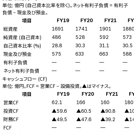
単位: 億円 (自己資本比率を除く)。ネット有利子負債 = 有利子
負債 − 現金及び預金。
項目
FY19
FY20
FY21
FY
総資産
1691
1741
1901
188
純資産 (自己資本)
486
528
592
573
自己資本比率 (%)
28.8
30.3
31.1
30.5
現金及び預金
575
633
663
588
有利子負債
—
—
—
—
ネット有利子負債
—
—
—
—
キャッシュフロー (CF)
単位: 億円。FCF = 営業CF − 設備投資。▲はマイナス。
項目
FY19
FY20
FY21
F
営業CF
62.1
166
160
180
投資CF
▲59.6
▲60.5
▲90.8
▲1
財務CF
▲49.5
▲47.6
▲39.2
▲1
FCF
—
—
—
—