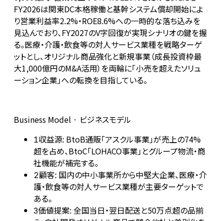
FY2026は関東DC本格稼働と基幹システム償却開始によ
り営業利益率2.2%・ROE8.6%への一時的な落ち込みを
見込んでおり、FY2027のV字回復が実現シナリオの鍵を握
る。医療・介護・飲食等の対人サービス業種を戦略ターゲ
ットとし、オリジナル商品強化と新規事業（成長投資枠最
大1,000億円のM&A活用）を両輪に「小売を超えたソリュ
ーション企業」への転換を目指している。
Business Model · ビジネスモデル
収益源: BtoB通販「アスクル事業」が売上の74%
1
超を占め、BtoC「LOHACO事業」とグループ物流・商
社機能が補完する。
顧客: 国内の中小事業所から中堅大企業、医療・介
2
護・飲食等の対人サービス業種が主要ターゲットで
ある。
価値提案: 全国当日・翌日配送と50万点超の品揃
3