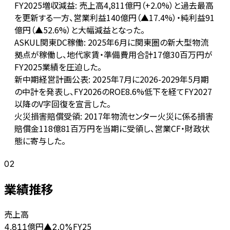
FY2025増収減益: 売上高4,811億円（+2.0%）と過去最高
を更新する一方、営業利益140億円（▲17.4%）・純利益91
億円（▲52.6%）と大幅減益となった。
ASKUL関東DC稼働: 2025年6月に関東圏の新大型物流
拠点が稼働し、地代家賃・準備費用合計17億30百万円が
FY2025業績を圧迫した。
新中期経営計画公表: 2025年7月に2026-2029年5月期
の中計を発表し、FY2026のROE8.6%低下を経てFY2027
以降のV字回復を宣言した。
火災損害賠償受領: 2017年物流センター火災に係る損害
賠償金118億81百万円を当期に受領し、営業CF・財政状
態に寄与した。
02
業績推移
売上高
億円
FY25
4,811
▲
2.0
%