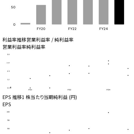
50
0
FY20
FY22
FY24
利益率推移
営業利益率 / 純利益率
営業利益率
純利益率
5.0
3.8
2.5
1.3
0.0
FY20
FY22
FY24
EPS 推移
1 株当たり当期純利益 (円)
EPS
200
150
100