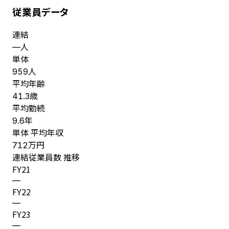
従業員データ
連結
人
—
単体
人
959
平均年齢
歳
41.3
平均勤続
年
9.6
単体 平均年収
万円
712
連結従業員数 推移
FY
21
—
FY
22
—
FY
23
—