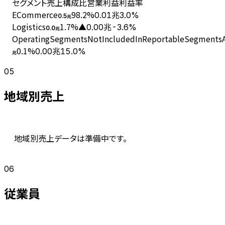
セグメント
売上
構成比
営業利益
利益率
ECommerce
98.2
%
0.01兆
3.0%
0.5
兆
Logistics
1.7
%
▲0.00兆
-3.6%
0.0
兆
OperatingSegmentsNotIncludedInReportableSegmentsAn
0.1
%
0.00兆
15.0%
兆
05
地域別売上
地域別売上データは準備中です。
06
従業員