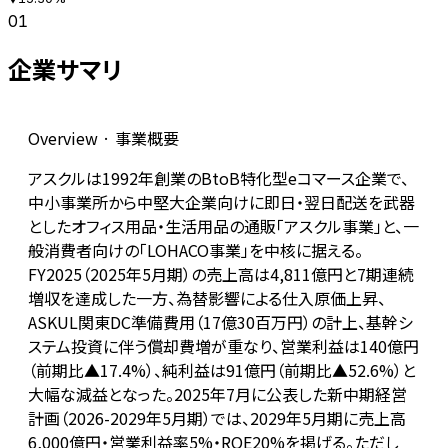
01
企業サマリ
Overview · 事業概要
アスクルは1992年創業のBtoB特化型eコマース企業で、
中小事業所から中堅大企業向けに即日・翌日配送を武器
としたオフィス用品・生活用品の通販「アスクル事業」と、一
般消費者向けの「LOHACO事業」を中核に据える。
FY2025（2025年5月期）の売上高は4,811億円と7期連続
増収を達成した一方、為替影響による仕入原価上昇、
ASKUL関東DC準備費用（17億30百万円）の計上、基幹シ
ステム投資に伴う償却費増が重なり、営業利益は140億円
（前期比▲17.4%）、純利益は91億円（前期比▲52.6%）と
大幅な減益となった。2025年7月に公表した新中期経営
計画（2026-2029年5月期）では、2029年5月期に売上高
6,000億円・営業利益率5%・ROE20%を掲げる。ただし