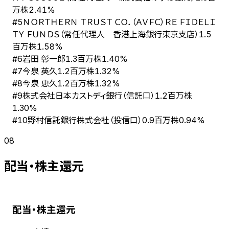
万株
2.41%
ＮＯＲＴＨＥＲＮ ＴＲＵＳＴ ＣＯ．（ＡＶＦＣ）ＲＥ ＦＩＤＥＬＩ
#
5
ＴＹ ＦＵＮＤＳ（常任代理人 香港上海銀行東京支店）
1.5
百万株
1.58%
岩田 彰一郎
#
6
1.3百万株
1.40%
今泉 英久
#
7
1.2百万株
1.32%
今泉 忠久
#
8
1.2百万株
1.32%
株式会社日本カストディ銀行（信託口）
#
9
1.2百万株
1.30%
野村信託銀行株式会社（投信口）
#
10
0.9百万株
0.94%
08
配当・株主還元
配当・株主還元