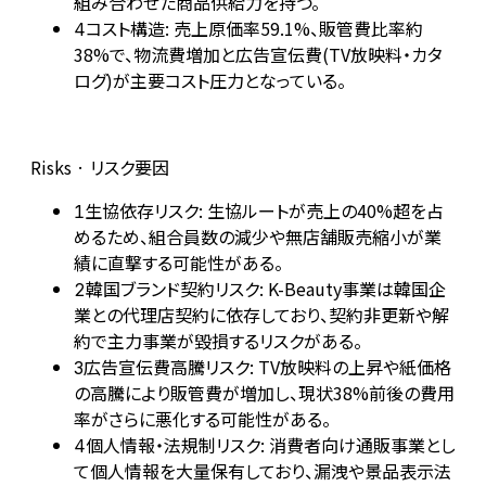
組み合わせた商品供給力を持つ。
コスト構造: 売上原価率59.1%、販管費比率約
4
38%で、物流費増加と広告宣伝費(TV放映料・カタ
ログ)が主要コスト圧力となっている。
Risks · リスク要因
生協依存リスク: 生協ルートが売上の40%超を占
1
めるため、組合員数の減少や無店舗販売縮小が業
績に直撃する可能性がある。
韓国ブランド契約リスク: K-Beauty事業は韓国企
2
業との代理店契約に依存しており、契約非更新や解
約で主力事業が毀損するリスクがある。
広告宣伝費高騰リスク: TV放映料の上昇や紙価格
3
の高騰により販管費が増加し、現状38%前後の費用
率がさらに悪化する可能性がある。
個人情報・法規制リスク: 消費者向け通販事業とし
4
て個人情報を大量保有しており、漏洩や景品表示法