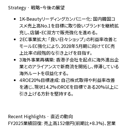
Strategy · 戦略・今後の展望
K-Beautyリーディングカンパニー化: 国内韓国コ
1
スメ売上高No.1を目標に取り扱いブランドを継続拡
充し、店舗・EC双方で販売強化を進める。
EC事業拡大: 「良い日々ショップ」の利益率改善と
2
モールEC強化により、2028年5月期に向けてEC売
上比率の段階的な引き上げを目指す。
海外事業再構築: 香港子会社を起点に海外進出企
3
業とのアライアンスで新商流を開拓し、停滞している
海外ルートを収益化する。
ROE20%目標達成: 自己株式取得や利益率改善
4
を通じ、現状14.2%のROEを目標である20%以上に
引き上げる方針を堅持する。
Recent Highlights · 直近の動向
FY2025業績回復: 売上高152億円(前期比+8.3%)、営業