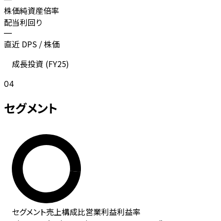
株価純資産倍率
配当利回り
—
直近 DPS / 株価
成長投資 (
FY25
)
04
セグメント
セグメント
売上
構成比
営業利益
利益率