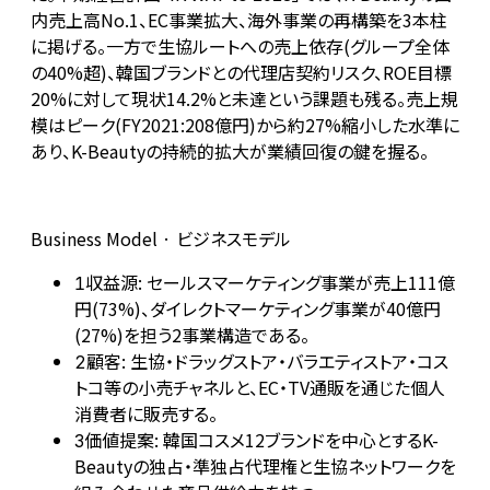
内売上高No.1、EC事業拡大、海外事業の再構築を3本柱
に掲げる。一方で生協ルートへの売上依存(グループ全体
の40%超)、韓国ブランドとの代理店契約リスク、ROE目標
20%に対して現状14.2%と未達という課題も残る。売上規
模はピーク(FY2021:208億円)から約27%縮小した水準に
あり、K-Beautyの持続的拡大が業績回復の鍵を握る。
Business Model · ビジネスモデル
収益源: セールスマーケティング事業が売上111億
1
円(73%)、ダイレクトマーケティング事業が40億円
(27%)を担う2事業構造である。
顧客: 生協・ドラッグストア・バラエティストア・コス
2
トコ等の小売チャネルと、EC・TV通販を通じた個人
消費者に販売する。
価値提案: 韓国コスメ12ブランドを中心とするK-
3
Beautyの独占・準独占代理権と生協ネットワークを