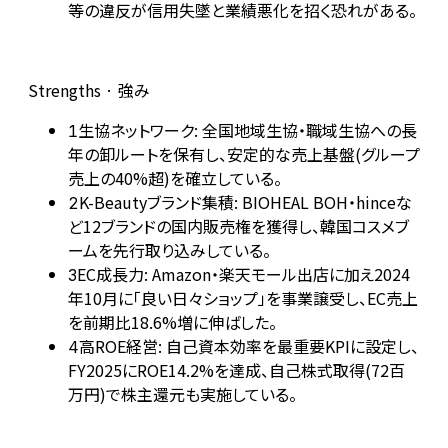
等の違反が信用失墜と業績悪化を招く恐れがある。
Strengths · 強み
生協ネットワーク: 全国地域生協・職域生協への長
1
年の卸ルートを保有し、安定的な売上基盤(グループ
売上の40%超)を確立している。
K-Beautyブランド集積: BIOHEAL BOH・hinceな
2
ど12ブランドの国内販売権を獲得し、韓国コスメブ
ームを先行取り込みしている。
EC成長力: Amazon・楽天モール出店に加え2024
3
年10月に「良い日々ショップ」を事業譲受し、EC売上
を前期比18.6%増に伸ばした。
高ROE経営: 自己資本効率を最重要KPIに設定し、
4
FY2025にROE14.2%を達成、自己株式取得(72百
万円)で株主還元も実施している。