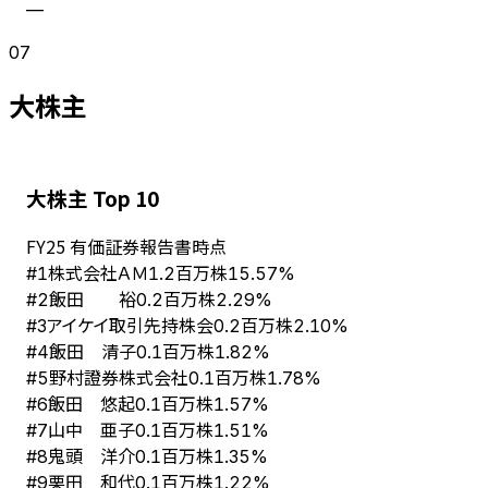
—
07
大株主
大株主 Top 10
FY
25
有価証券報告書時点
株式会社ＡＭ
#
1
1.2百万株
15.57%
飯田 裕
#
2
0.2百万株
2.29%
アイケイ取引先持株会
#
3
0.2百万株
2.10%
飯田 清子
#
4
0.1百万株
1.82%
野村證券株式会社
#
5
0.1百万株
1.78%
飯田 悠起
#
6
0.1百万株
1.57%
山中 亜子
#
7
0.1百万株
1.51%
鬼頭 洋介
#
8
0.1百万株
1.35%
栗田 和代
#
9
0.1百万株
1.22%