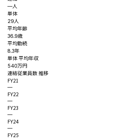
人
—
単体
人
29
平均年齢
歳
36.9
平均勤続
年
8.3
単体 平均年収
万円
540
連結従業員数 推移
FY
21
—
FY
22
—
FY
23
—
FY
24
—
FY
25