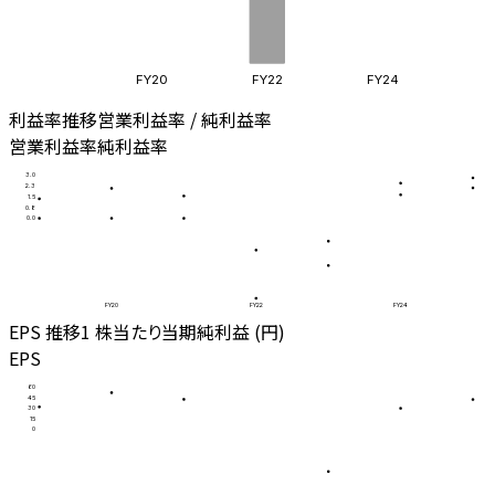
FY20
FY22
FY24
利益率推移
営業利益率 / 純利益率
営業利益率
純利益率
3.0
2.3
1.5
0.8
0.0
FY20
FY22
FY24
EPS 推移
1 株当たり当期純利益 (円)
EPS
60
45
30
15
0