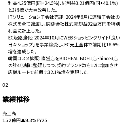
利益4.25億円(同+24.5%)、純利益3.21億円(同+40.1%)
と3指標で大幅改善した。
ITソリューション子会社売却: 2024年6月に連結子会社の
株式を全て譲渡し、関係会社株式売却益92百万円を特別
利益に計上した。
EC販路強化: 2024年10月にWEBショッピングサイト「良い
日々ショップ」を事業譲受し、EC売上全体で前期比18.6%
増を達成した。
韓国コスメ拡販: 直営店をBIOHEAL BOH1店・hince3店
の計4店舗に整理しつつ、契約ブランド数を12に増加させ
店舗ルートで前期比32.1%増を実現した。
02
業績推移
売上高
億円
FY25
152
▲
8.3
%