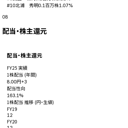
北浦 秀明
#
10
0.1百万株
1.07%
08
配当・株主還元
配当・株主還元
FY
25
実績
1株配当 (年間)
円
8.00
+
3
配当性向
%
163.1
1株配当 推移 (円・生値)
FY
19
12
FY
20
12