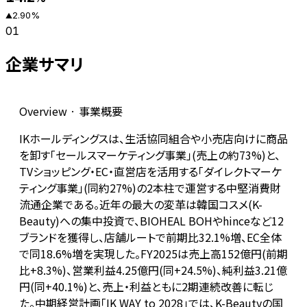
2.90
%
▲
01
企業サマリ
Overview · 事業概要
IKホールディングスは、生活協同組合や小売店向けに商品
を卸す「セールスマーケティング事業」(売上の約73%)と、
TVショッピング・EC・直営店を活用する「ダイレクトマーケ
ティング事業」(同約27%)の2本柱で運営する中堅消費財
流通企業である。近年の最大の変革は韓国コスメ(K-
Beauty)への集中投資で、BIOHEAL BOHやhinceなど12
ブランドを獲得し、店舗ルートで前期比32.1%増、EC全体
で同18.6%増を実現した。FY2025は売上高152億円(前期
比+8.3%)、営業利益4.25億円(同+24.5%)、純利益3.21億
円(同+40.1%)と、売上・利益ともに2期連続改善に転じ
た。中期経営計画「IK WAY to 2028」では、K-Beautyの国