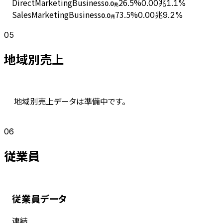
DirectMarketingBusiness
26.5
%
0.00兆
1.1%
0.0
兆
SalesMarketingBusiness
73.5
%
0.00兆
9.2%
0.0
兆
05
地域別売上
地域別売上データは準備中です。
06
従業員
従業員データ
連結