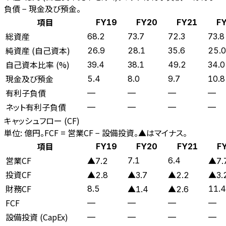
負債 − 現金及び預金。
項目
FY19
FY20
FY21
F
総資産
68.2
73.7
72.3
73.8
純資産 (自己資本)
26.9
28.1
35.6
25.0
自己資本比率 (%)
39.4
38.1
49.2
34.0
現金及び預金
5.4
8.0
9.7
10.8
有利子負債
—
—
—
—
ネット有利子負債
—
—
—
—
キャッシュフロー (CF)
単位: 億円。FCF = 営業CF − 設備投資。▲はマイナス。
項目
FY19
FY20
FY21
F
営業CF
7.1
6.4
▲7.2
▲7.
投資CF
▲2.8
▲3.7
▲2.2
▲3.
財務CF
8.5
11.4
▲1.4
▲2.6
FCF
—
—
—
—
設備投資 (CapEx)
—
—
—
—