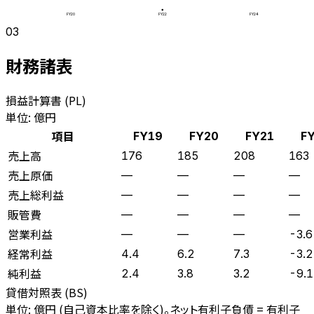
FY20
FY22
FY24
03
財務諸表
損益計算書 (PL)
単位: 億円
項目
FY19
FY20
FY21
F
売上高
176
185
208
163
売上原価
—
—
—
—
売上総利益
—
—
—
—
販管費
—
—
—
—
営業利益
—
—
—
-3.6
経常利益
4.4
6.2
7.3
-3.2
純利益
2.4
3.8
3.2
-9.1
貸借対照表 (BS)
単位: 億円 (自己資本比率を除く)。ネット有利子負債 = 有利子