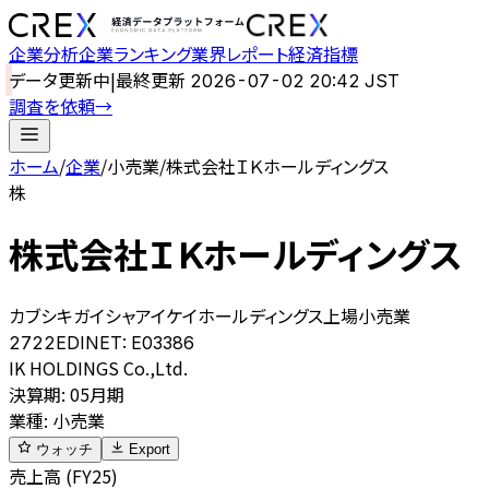
企業分析
企業ランキング
業界レポート
経済指標
データ更新中
|
最終更新
2026-07-02 20:42 JST
調査を依頼
→
ホーム
/
企業
/
小売業
/
株式会社ＩＫホールディングス
株
株式会社ＩＫホールディングス
カブシキガイシャアイケイホールディングス
上場
小売業
2722
EDINET:
E03386
IK HOLDINGS Co.,Ltd.
決算期
:
05月期
業種
:
小売業
ウォッチ
Export
売上高 (FY25)