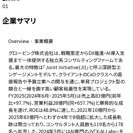
01
企業サマリ
Overview · 事業概要
グロービング株式会社は、戦略策定からDX推進・AI導入支
援まで一体提供する独立系コンサルティングファームであ
る。最大の特徴は「Joint Initiative(JI)」と呼ぶ深耕型エ
ンゲージメントモデルで、クライアントのCxOクラスへの直
接報告や予算立案への関与を通じ、単発プロジェクト型の
競合と一線を画す高い顧客粘着性を実現している。
FY2025(2024年6月~2025年5月)は売上高83億円(前年
比+97.7%)、営業利益28億円(同+657.7%)と爆発的な成
長を遂げ、ROEは48.8%に達した。2021年10億円から
2025年83億円へとわずか4年で8倍超に拡大した成長軌
跡は際立っており、コンサルタント人員数も119名から178
名へ拡充した。2024年5月にはAI専門のJV「X-AI.Labo」を