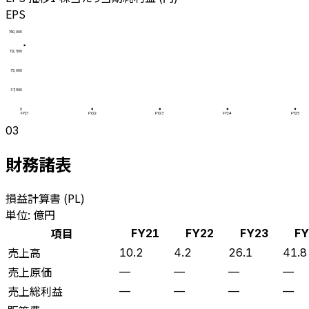
EPS
150,000
112,500
75,000
37,500
0
FY21
FY22
FY23
FY24
FY25
03
財務諸表
損益計算書 (PL)
単位: 億円
項目
FY21
FY22
FY23
FY
売上高
10.2
4.2
26.1
41.8
売上原価
—
—
—
—
売上総利益
—
—
—
—