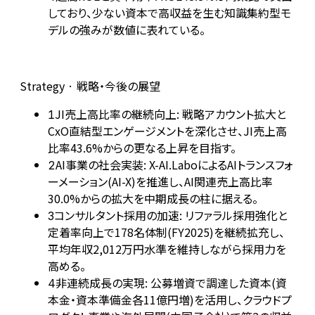
しており、少ない資本で高収益を生む知識集約型モ
デルの強みが数値に表れている。
Strategy · 戦略・今後の展望
JI売上高比率の継続向上: 戦略アカウント拡大と
1
CxO直結型エンゲージメントを深化させ、JI売上高
比率43.6%からの更なる上昇を目指す。
AI事業の社会実装: X-AI.LaboによるAIトランスフォ
2
ーメーション(AI-X)を推進し、AI関連売上高比率
30.0%からの拡大を中期成長の柱に据える。
コンサルタント採用の加速: リファラル採用強化と
3
定着率向上で178名体制(FY2025)を継続拡充し、
平均年収2,012万円水準を維持しながら採用力を
高める。
非連続成長の実現: 公募増資で調達した資本(資
4
本金・資本準備金各11億円増)を活用し、クラウドプ