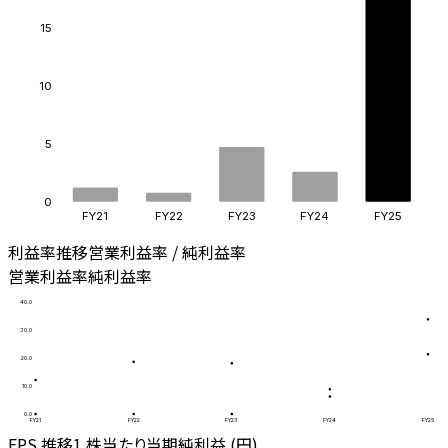
15
10
5
0
FY21
FY22
FY23
FY24
FY25
利益率推移
営業利益率 / 純利益率
営業利益率
純利益率
40.0
30.0
20.0
10.0
0.0
FY21
FY22
FY23
FY24
FY25
EPS 推移
1 株当たり当期純利益 (円)