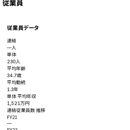
従業員
従業員データ
連結
人
—
単体
人
230
平均年齢
歳
34.7
平均勤続
年
1.3
単体 平均年収
万円
1,521
連結従業員数 推移
FY
21
—
FY
22