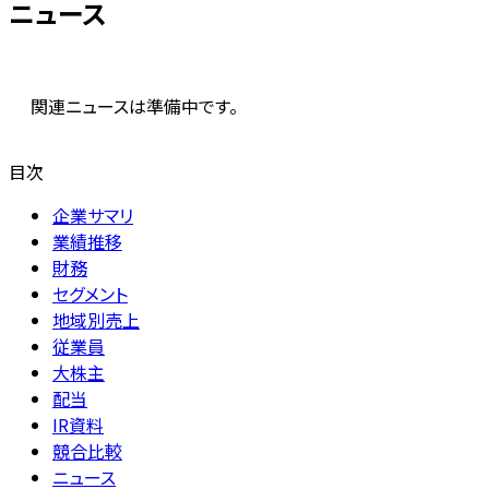
ニュース
関連ニュースは準備中です。
目次
企業サマリ
業績推移
財務
セグメント
地域別売上
従業員
大株主
配当
IR資料
競合比較
ニュース