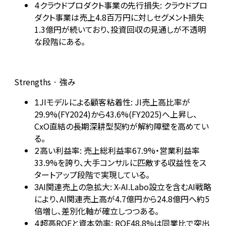
クラウドプロダクト事業の先行損失: クラウドプロ
4
ダクト事業は売上4.8百万円に対しセグメント損失
1.3億円が続いており、投資回収の見通しが不透明
な段階にある。
Strengths · 強み
JIモデルによる顧客粘着性: JI売上高比率が
1
29.9%(FY2024)から43.6%(FY2025)へ上昇し、
CxO直結の長期深耕型契約が解約障壁を高めてい
る。
高い利益率: 売上総利益率67.9%・営業利益率
2
33.9%を誇り、大手コンサルに匹敵する収益性をス
タートアップ段階で実現している。
AI関連売上の急拡大: X-AI.Labo設立を含むAI戦略
3
により、AI関連売上高が4.7億円から24.8億円へ約5
倍増し、差別化軸が確立しつつある。
超高ROEと資本効率: ROE48.8%は同業比で突出
4