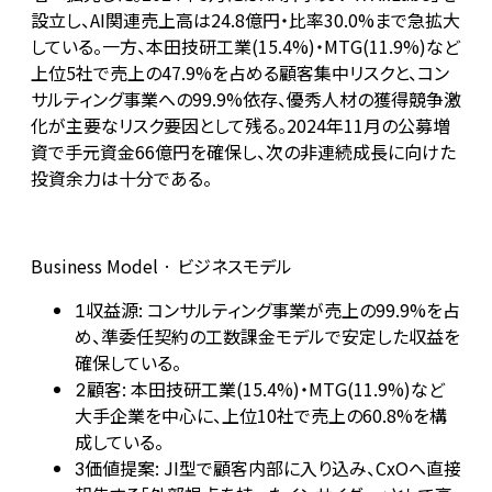
設立し、AI関連売上高は24.8億円・比率30.0%まで急拡大
している。一方、本田技研工業(15.4%)・MTG(11.9%)など
上位5社で売上の47.9%を占める顧客集中リスクと、コン
サルティング事業への99.9%依存、優秀人材の獲得競争激
化が主要なリスク要因として残る。2024年11月の公募増
資で手元資金66億円を確保し、次の非連続成長に向けた
投資余力は十分である。
Business Model · ビジネスモデル
収益源: コンサルティング事業が売上の99.9%を占
1
め、準委任契約の工数課金モデルで安定した収益を
確保している。
顧客: 本田技研工業(15.4%)・MTG(11.9%)など
2
大手企業を中心に、上位10社で売上の60.8%を構
成している。
価値提案: JI型で顧客内部に入り込み、CxOへ直接
3