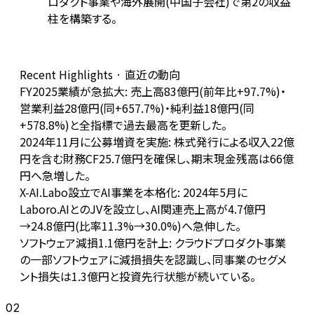
ロダクト事業や海外展開(中国子会社)で第2の収益
柱を構築する。
Recent Highlights · 直近の動向
FY2025業績が急拡大: 売上高83億円(前年比+97.7%)・
営業利益28億円(同+657.7%)・純利益18億円(同
+578.8%)と全指標で過去最高を更新した。
2024年11月に公募増資を実施: 株式発行による収入22億
円を含む財務CF25.7億円を確保し、期末現金残高は66億
円へ急増した。
X-AI.Labo設立でAI事業を本格化: 2024年5月に
Laboro.AIとのJVを設立し、AI関連売上高が4.7億円
→24.8億円(比率11.3%→30.0%)へ急伸した。
ソフトウェア減損1.1億円を計上: クラウドプロダクト事業
の一部ソフトウェアに減損損失を認識し、同事業のセグメ
ント損失は1.3億円と投資先行状態が続いている。
02