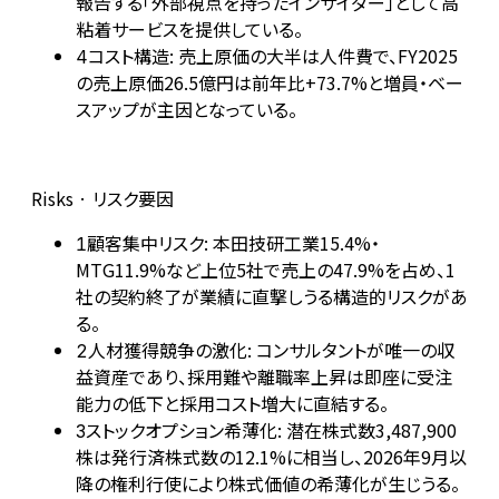
報告する「外部視点を持ったインサイダー」として高
粘着サービスを提供している。
コスト構造: 売上原価の大半は人件費で、FY2025
4
の売上原価26.5億円は前年比+73.7%と増員・ベー
スアップが主因となっている。
Risks · リスク要因
顧客集中リスク: 本田技研工業15.4%・
1
MTG11.9%など上位5社で売上の47.9%を占め、1
社の契約終了が業績に直撃しうる構造的リスクがあ
る。
人材獲得競争の激化: コンサルタントが唯一の収
2
益資産であり、採用難や離職率上昇は即座に受注
能力の低下と採用コスト増大に直結する。
ストックオプション希薄化: 潜在株式数3,487,900
3
株は発行済株式数の12.1%に相当し、2026年9月以
降の権利行使により株式価値の希薄化が生じうる。