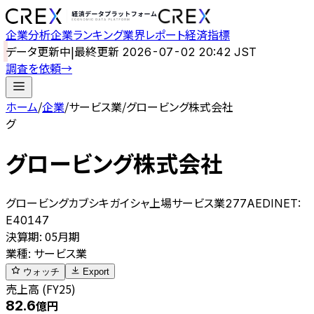
企業分析
企業ランキング
業界レポート
経済指標
データ更新中
|
最終更新
2026-07-02 20:42 JST
調査を依頼
→
ホーム
/
企業
/
サービス業
/
グロービング株式会社
グ
グロービング株式会社
グロービングカブシキガイシャ
上場
サービス業
277A
EDINET:
E40147
決算期
:
05月期
業種
:
サービス業
ウォッチ
Export
売上高 (FY25)
82.6
億円