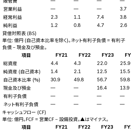
販管費
—
—
—
—
営業利益
—
—
—
3.7
経常利益
2.3
1.1
7.4
3.8
純利益
1.2
0.8
4.7
2.6
貸借対照表 (BS)
単位: 億円 (自己資本比率を除く)。ネット有利子負債 = 有利子
負債 − 現金及び預金。
項目
FY21
FY22
FY23
FY
総資産
4.4
4.3
22.0
25.9
純資産 (自己資本)
1.4
2.1
12.5
15.5
自己資本比率 (%)
30.9
49.8
56.7
59.8
現金及び預金
—
—
16.4
13.9
有利子負債
—
—
—
—
ネット有利子負債
—
—
—
—
キャッシュフロー (CF)
単位: 億円。FCF = 営業CF − 設備投資。▲はマイナス。
項目
FY21
FY22
FY23
FY