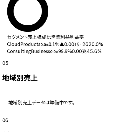
セグメント
売上
構成比
営業利益
利益率
CloudProducts
0.1
%
▲0.00兆
-2620.0%
0.0
兆
ConsultingBusiness
99.9
%
0.00兆
45.6%
0.0
兆
05
地域別売上
地域別売上データは準備中です。
06