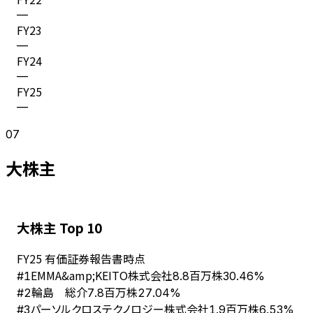
—
FY
23
—
FY
24
—
FY
25
—
07
大株主
大株主 Top 10
FY
25
有価証券報告書時点
EMMA&amp;KEITO株式会社
#
1
8.8百万株
30.46%
輪島 総介
#
2
7.8百万株
27.04%
パーソルクロステクノロジー株式会社
#
3
1.9百万株
6.53%