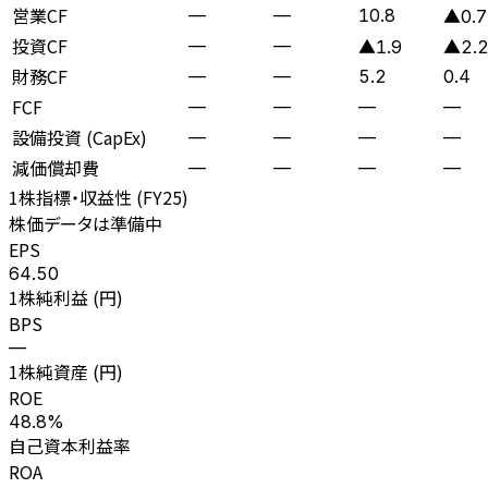
営業CF
—
—
10.8
▲0.7
投資CF
—
—
▲1.9
▲2.
財務CF
—
—
5.2
0.4
FCF
—
—
—
—
設備投資 (CapEx)
—
—
—
—
減価償却費
—
—
—
—
1株指標・収益性 (
FY25
)
株価データは準備中
EPS
64.50
1株純利益 (円)
BPS
—
1株純資産 (円)
ROE
48.8%
自己資本利益率
ROA