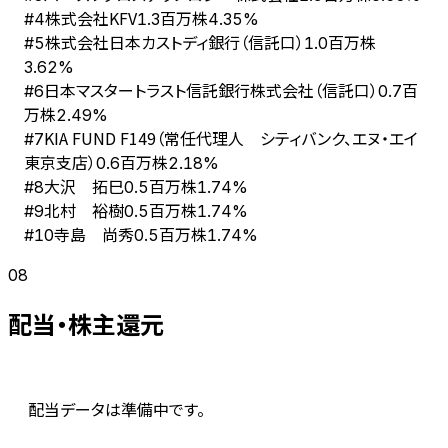
株式会社KFV
#
4
1.3百万株
4.35%
株式会社日本カストディ銀行（信託口）
#
5
1.0百万株
3.62%
日本マスタートラスト信託銀行株式会社（信託口）
#
6
0.7百
万株
2.49%
KIA FUND F149（常任代理人 シティバンク、エヌ・エイ
#
7
東京支店）
0.6百万株
2.18%
大沢 拓巳
#
8
0.5百万株
1.74%
北村 裕樹
#
9
0.5百万株
1.74%
寺島 尚秀
#
10
0.5百万株
1.74%
08
配当・株主還元
配当データは準備中です。