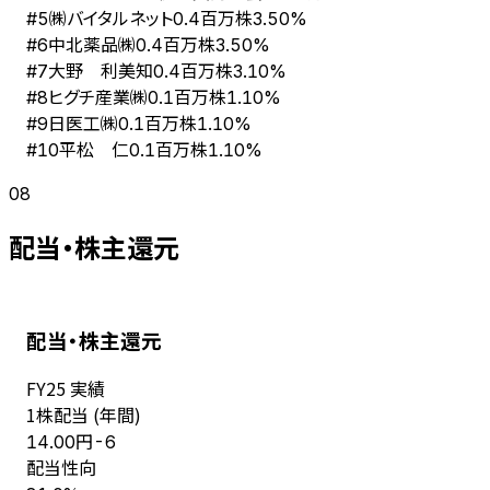
㈱バイタルネット
#
5
0.4百万株
3.50%
中北薬品㈱
#
6
0.4百万株
3.50%
大野 利美知
#
7
0.4百万株
3.10%
ヒグチ産業㈱
#
8
0.1百万株
1.10%
日医工㈱
#
9
0.1百万株
1.10%
平松 仁
#
10
0.1百万株
1.10%
08
配当・株主還元
配当・株主還元
FY
25
実績
1株配当 (年間)
円
14.00
-6
配当性向