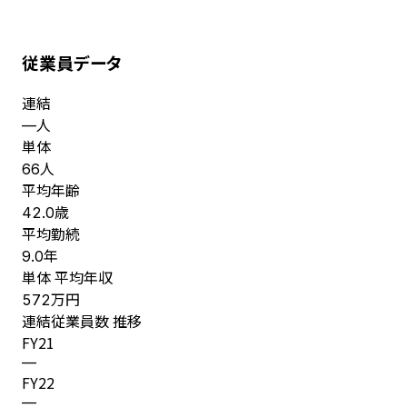
従業員データ
連結
人
—
単体
人
66
平均年齢
歳
42.0
平均勤続
年
9.0
単体 平均年収
万円
572
連結従業員数 推移
FY
21
—
FY
22
—