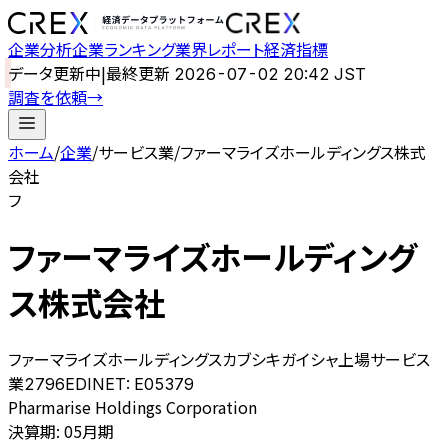
企業分析
企業ランキング
業界レポート
経済指標
データ更新中
|
最終更新
2026-07-02 20:42 JST
調査を依頼
→
ホーム
/
企業
/
サービス業
/
ファーマライズホールディングス株式
会社
フ
ファーマライズホールディング
ス株式会社
ファーマライズホールディングスカブシキガイシャ
上場
サービス
業
2796
EDINET:
E05379
Pharmarise Holdings Corporation
決算期
:
05月期