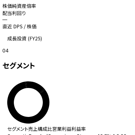
株価純資産倍率
配当利回り
—
直近 DPS / 株価
成長投資 (
FY25
)
04
セグメント
セグメント
売上
構成比
営業利益
利益率