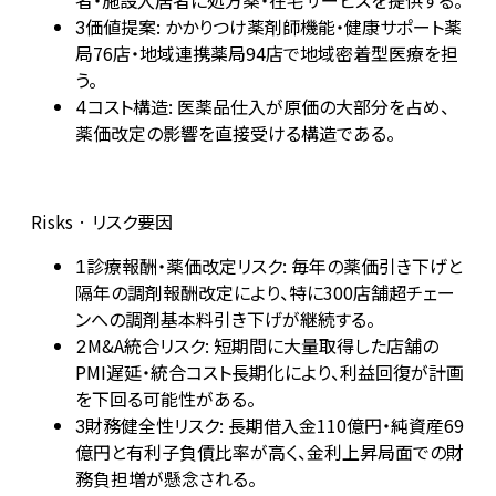
者・施設入居者に処方薬・在宅サービスを提供する。
価値提案: かかりつけ薬剤師機能・健康サポート薬
3
局76店・地域連携薬局94店で地域密着型医療を担
う。
コスト構造: 医薬品仕入が原価の大部分を占め、
4
薬価改定の影響を直接受ける構造である。
Risks · リスク要因
診療報酬・薬価改定リスク: 毎年の薬価引き下げと
1
隔年の調剤報酬改定により、特に300店舗超チェー
ンへの調剤基本料引き下げが継続する。
M&A統合リスク: 短期間に大量取得した店舗の
2
PMI遅延・統合コスト長期化により、利益回復が計画
を下回る可能性がある。
財務健全性リスク: 長期借入金110億円・純資産69
3
億円と有利子負債比率が高く、金利上昇局面での財
務負担増が懸念される。