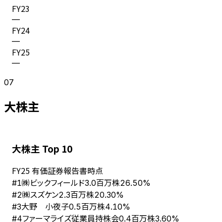
FY
23
—
FY
24
—
FY
25
—
07
大株主
大株主 Top 10
FY
25
有価証券報告書時点
㈱ビックフィールド
#
1
3.0百万株
26.50%
㈱スズケン
#
2
2.3百万株
20.30%
大野 小夜子
#
3
0.5百万株
4.10%
ファーマライズ従業員持株会
#
4
0.4百万株
3.60%