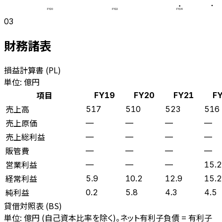
FY20
FY22
FY24
03
財務諸表
損益計算書 (PL)
単位: 億円
項目
FY19
FY20
FY21
F
売上高
517
510
523
516
売上原価
—
—
—
—
売上総利益
—
—
—
—
販管費
—
—
—
—
営業利益
—
—
—
15.2
経常利益
5.9
10.2
12.9
15.2
純利益
0.2
5.8
4.3
4.5
貸借対照表 (BS)
単位: 億円 (自己資本比率を除く)。ネット有利子負債 = 有利子