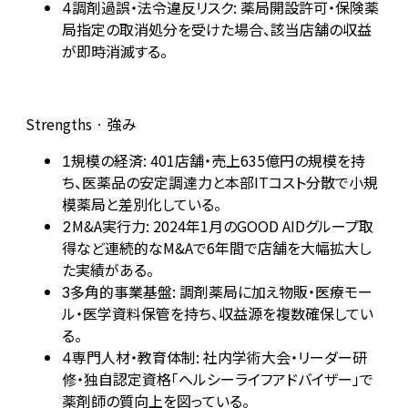
調剤過誤・法令違反リスク: 薬局開設許可・保険薬
4
局指定の取消処分を受けた場合、該当店舗の収益
が即時消滅する。
Strengths · 強み
規模の経済: 401店舗・売上635億円の規模を持
1
ち、医薬品の安定調達力と本部ITコスト分散で小規
模薬局と差別化している。
M&A実行力: 2024年1月のGOOD AIDグループ取
2
得など連続的なM&Aで6年間で店舗を大幅拡大し
た実績がある。
多角的事業基盤: 調剤薬局に加え物販・医療モー
3
ル・医学資料保管を持ち、収益源を複数確保してい
る。
専門人材・教育体制: 社内学術大会・リーダー研
4
修・独自認定資格「ヘルシーライフアドバイザー」で
薬剤師の質向上を図っている。