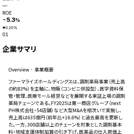
—
ROE
-5.3
%
0.20
%
▼
01
企業サマリ
Overview · 事業概要
ファーマライズホールディングスは、調剤薬局事業（売上高
の約83%）を主軸に、物販（コンビニ併設型）、医学資料保
管・管理、医療モール経営などを展開する東証上場の調剤
薬局チェーンである。FY2025は寛一商店グループ（next
PH株式会社・54店舗）など大型M&Aを相次いで実施し、
売上高は635億円（前年比+16.6%）と過去最高を更新し
た。一方、300店舗以上のチェーンを対象とした調剤基本
料・地域支援体制加算の引き下げ、医薬品の仕入原価上