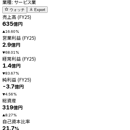
業種
:
サービス業
ウォッチ
Export
売上高 (FY25)
635
億円
16.60
%
▲
営業利益 (FY25)
2.9
億円
68.01
%
▼
経常利益 (FY25)
1.4
億円
83.67
%
▼
純利益 (FY25)
-3.7
億円
4.56
%
▼
総資産
319
億円
8.27
%
▲
自己資本比率
21.7
%