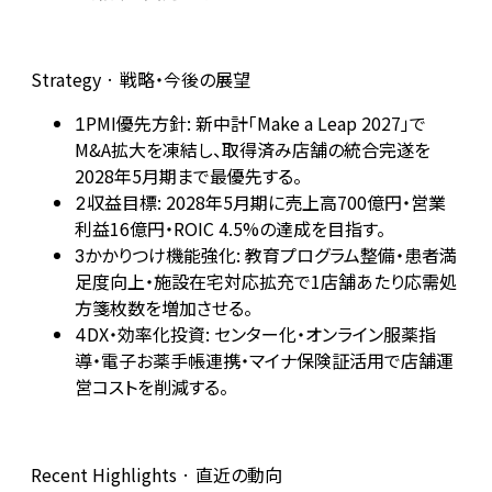
Strategy · 戦略・今後の展望
PMI優先方針: 新中計「Make a Leap 2027」で
1
M&A拡大を凍結し、取得済み店舗の統合完遂を
2028年5月期まで最優先する。
収益目標: 2028年5月期に売上高700億円・営業
2
利益16億円・ROIC 4.5%の達成を目指す。
かかりつけ機能強化: 教育プログラム整備・患者満
3
足度向上・施設在宅対応拡充で1店舗あたり応需処
方箋枚数を増加させる。
DX・効率化投資: センター化・オンライン服薬指
4
導・電子お薬手帳連携・マイナ保険証活用で店舗運
営コストを削減する。
Recent Highlights · 直近の動向