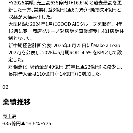
FY2025業績: 売上高635億円（+16.6%）と過去最高を更
新した一方、営業利益3億円（▲67.9%）・純損失4億円と
収益が大幅悪化した。
大型M&A: 2024年1月にGOOD AIDグループを取得、同年
12月に寛一商店グループ54店舗を事業譲受し401店舗体
制となった。
新中期経営計画公表: 2025年6月25日に「Make a Leap
2027」を公表し、2028年5月期ROIC 4.5%をKPIとして設
定した。
財務悪化: 現預金が49億円（前年比▲22億円）に減少し、
長期借入金は110億円（+14億円）に増加した。
02
業績推移
売上高
億円
FY25
635
▲
16.6
%