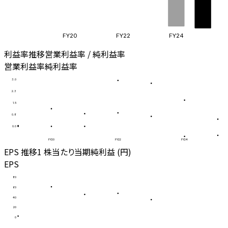
FY20
FY22
FY24
利益率推移
営業利益率 / 純利益率
営業利益率
純利益率
3.0
2.3
1.5
0.8
0.0
FY20
FY22
FY24
EPS 推移
1 株当たり当期純利益 (円)
EPS
80
60
40
20
0