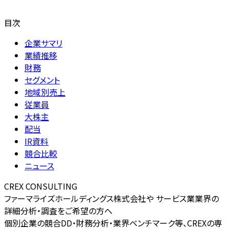
目次
企業サマリ
業績推移
財務
セグメント
地域別売上
従業員
大株主
配当
IR資料
競合比較
ニュース
CREX CONSULTING
ファーマライズホールディングス株式会社や サービス業業界の
詳細分析・調査をご希望の方へ
個別企業の競合DD・財務分析・業界ベンチマーク等、CREXの専