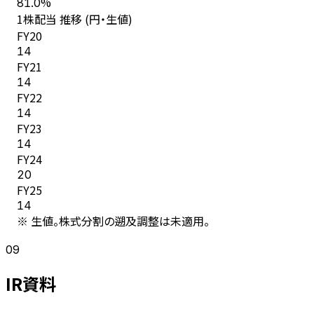
%
81.0
1株配当 推移 (円・生値)
FY
20
14
FY
21
14
FY
22
14
FY
23
14
FY
24
20
FY
25
14
※ 生値。株式分割の遡及調整は未適用。
09
IR資料