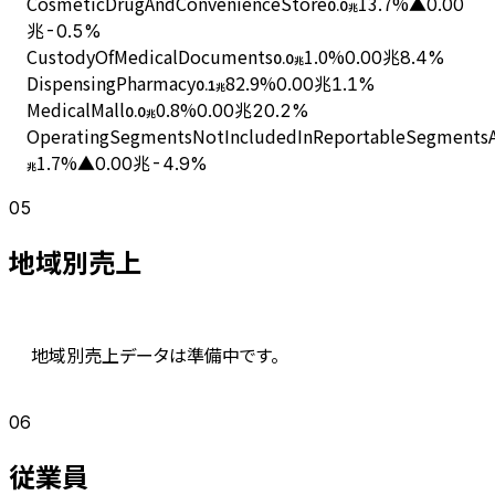
CosmeticDrugAndConvenienceStore
13.7
%
▲0.00
0.0
兆
兆
-0.5%
CustodyOfMedicalDocuments
1.0
%
0.00兆
8.4%
0.0
兆
DispensingPharmacy
82.9
%
0.00兆
1.1%
0.1
兆
MedicalMall
0.8
%
0.00兆
20.2%
0.0
兆
OperatingSegmentsNotIncludedInReportableSegmentsAn
1.7
%
▲0.00兆
-4.9%
兆
05
地域別売上
地域別売上データは準備中です。
06
従業員