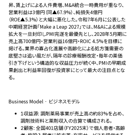
昇、賃上げによる人件費増、M&A統合一時費用が重なり、
営業利益は3億円（同▲67.9%）、純損失4億円
（ROE▲5.3%）と大幅に悪化した。令和7年6月に公表した
中期経営計画「Make a Leap 2027」では、M&Aによる規模
拡大を一旦封印しPMI完遂を最優先とし、2028年5月期に
売上高700億円・営業利益16億円・ROIC 4.5%を目標に
掲げる。業界の寡占化進展や高齢化による処方箋需要の
底堅さは追い風だが、隔年の診療報酬改定・毎年の薬価
引き下げという構造的な収益圧力が続く中、PMIの早期成
果創出と利益率回復が投資家にとって最大の注目点とな
る。
Business Model · ビジネスモデル
収益源: 調剤薬局事業が売上高の約83%を占め、
1
調剤技術料と薬剤収入の合算で構成される。
顧客: 全国401店舗（FY2025末）で個人患者・高齢
2