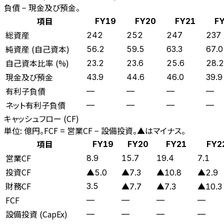
負債 − 現金及び預金。
項目
FY19
FY20
FY21
F
総資産
242
252
247
237
純資産 (自己資本)
56.2
59.5
63.3
67.0
自己資本比率 (%)
23.2
23.6
25.6
28.2
現金及び預金
43.9
44.6
46.0
39.9
有利子負債
—
—
—
—
ネット有利子負債
—
—
—
—
キャッシュフロー (CF)
単位: 億円。FCF = 営業CF − 設備投資。▲はマイナス。
項目
FY19
FY20
FY21
FY2
営業CF
8.9
15.7
19.4
7.1
投資CF
▲5.0
▲7.3
▲10.8
▲2.9
財務CF
3.5
▲7.7
▲7.3
▲10.3
FCF
—
—
—
—
設備投資 (CapEx)
—
—
—
—