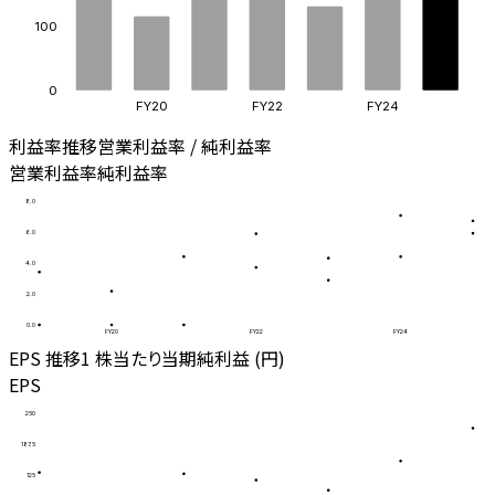
100
0
FY20
FY22
FY24
利益率推移
営業利益率 / 純利益率
営業利益率
純利益率
8.0
6.0
4.0
2.0
0.0
FY20
FY22
FY24
EPS 推移
1 株当たり当期純利益 (円)
EPS
250
187.5
125