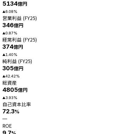
5134
億円
6.08
%
▲
営業利益 (FY25)
346
億円
0.87
%
▲
経常利益 (FY25)
374
億円
1.40
%
▲
純利益 (FY25)
305
億円
42.42
%
▲
総資産
4805
億円
3.93
%
▲
自己資本比率
72.3
%
—
ROE
9.7
%