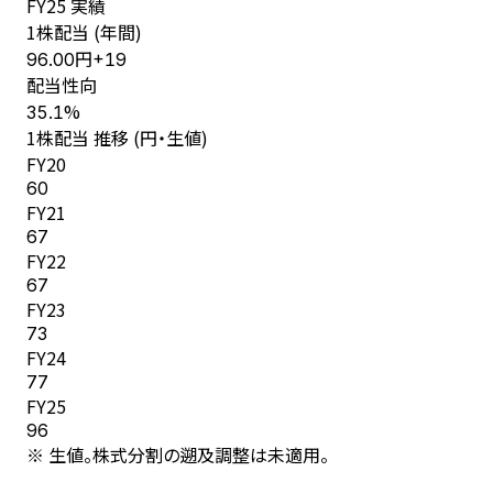
FY
25
実績
1株配当 (年間)
円
96.00
+
19
配当性向
%
35.1
1株配当 推移 (円・生値)
FY
20
60
FY
21
67
FY
22
67
FY
23
73
FY
24
77
FY
25
96
※ 生値。株式分割の遡及調整は未適用。