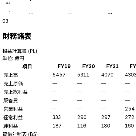
62.5
0
FY20
FY22
FY24
03
財務諸表
損益計算書 (PL)
単位: 億円
項目
FY19
FY20
FY21
FY
売上高
5457
5311
4070
430
売上原価
—
—
—
—
売上総利益
—
—
—
—
販管費
—
—
—
—
営業利益
—
—
—
254
経常利益
333
290
297
272
純利益
187
116
180
160
貸借対照表 (BS)