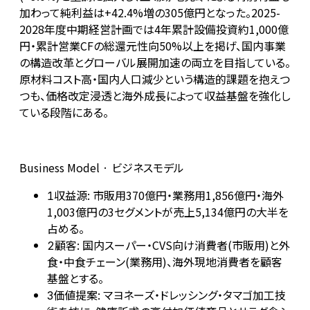
加わって純利益は+42.4%増の305億円となった。2025-
2028年度中期経営計画では4年累計設備投資約1,000億
円・累計営業CFの総還元性向50%以上を掲げ、国内事業
の構造改革とグローバル展開加速の両立を目指している。
原材料コスト高・国内人口減少という構造的課題を抱えつ
つも、価格改定浸透と海外成長によって収益基盤を強化し
ている段階にある。
Business Model · ビジネスモデル
収益源: 市販用370億円・業務用1,856億円・海外
1
1,003億円の3セグメントが売上5,134億円の大半を
占める。
顧客: 国内スーパー・CVS向け消費者(市販用)と外
2
食・中食チェーン(業務用)、海外現地消費者を顧客
基盤とする。
価値提案: マヨネーズ・ドレッシング・タマゴ加工技
3