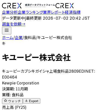
企業分析
企業ランキング
業界レポート
経済指標
データ更新中
|
最終更新
2026-07-02 20:42 JST
調査を依頼
→
ホーム
/
企業
/
食料品
/
キユーピー株式会社
キ
キユーピー株式会社
キューピーカブシキガイシャ
上場
食料品
2809
EDINET:
E00464
Kewpie Corporation
決算期
:
11月期
業種
:
食料品
ウォッチ
Export
売上高 (FY25)