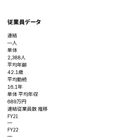
従業員データ
連結
人
—
単体
人
2,388
平均年齢
歳
42.1
平均勤続
年
16.1
単体 平均年収
万円
689
連結従業員数 推移
FY
21
—
FY
22
—