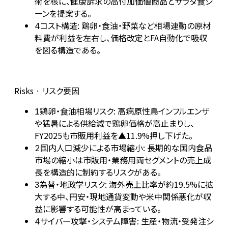
術を核に、健康訴求の高付加価値商品とサラダ食シ
ーンを提案する。
コスト構造: 鶏卵・食油・野菜など相場連動の原材
4
料費が利益を左右し、価格改定とFA自動化で吸収
を図る構造である。
Risks · リスク要因
鶏卵・食油相場リスク: 高病原性鳥インフルエンザ
1
や猛暑による供給減で鶏卵価格が高止まりし、
FY2025も市販用利益を▲11.9%押し下げた。
国内人口減少による市場縮小: 長期的な国内食品
2
市場の縮小は市販用・業務用両セグメントの売上成
長を構造的に制約するリスクがある。
為替・地政学リスク: 海外売上比率が約19.5%に拡
3
大する中、円安・現地通貨変動や米中関係悪化が収
益に影響する可能性が高まっている。
サイバー攻撃・システム障害: 生産・物流・受発注シ
4