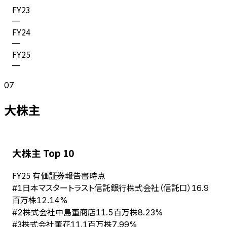
FY
23
—
FY
24
—
FY
25
—
07
大株主
大株主 Top 10
FY
25
有価証券報告書時点
日本マスタートラスト信託銀行株式会社（信託口）
#
1
16.9
百万株
12.14%
株式会社中島董商店
#
2
11.5百万株
8.23%
株式会社董花
#
3
11.1百万株
7.99%