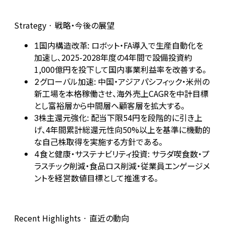
Strategy · 戦略・今後の展望
国内構造改革: ロボット・FA導入で生産自動化を
1
加速し、2025-2028年度の4年間で設備投資約
1,000億円を投下して国内事業利益率を改善する。
グローバル加速: 中国・アジアパシフィック・米州の
2
新工場を本格稼働させ、海外売上CAGRを中計目標
とし富裕層から中間層へ顧客層を拡大する。
株主還元強化: 配当下限54円を段階的に引き上
3
げ、4年間累計総還元性向50%以上を基準に機動的
な自己株取得を実施する方針である。
食と健康・サステナビリティ投資: サラダ喫食数・プ
4
ラスチック削減・食品ロス削減・従業員エンゲージメ
ントを経営数値目標として推進する。
Recent Highlights · 直近の動向