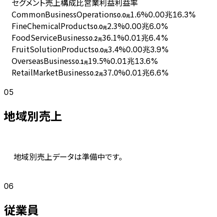
セグメント
売上
構成比
営業利益
利益率
CommonBusinessOperations
1.6
%
0.00兆
16.3%
0.0
兆
FineChemicalProducts
2.3
%
0.00兆
6.0%
0.0
兆
FoodServiceBusiness
36.1
%
0.01兆
6.4%
0.2
兆
FruitSolutionProducts
3.4
%
0.00兆
3.9%
0.0
兆
OverseasBusiness
19.5
%
0.01兆
13.6%
0.1
兆
RetailMarketBusiness
37.0
%
0.01兆
6.6%
0.2
兆
05
地域別売上
地域別売上データは準備中です。
06
従業員