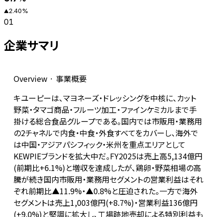
2.40
%
▲
01
企業サマリ
Overview · 事業概要
キユーピーは、マヨネーズ・ドレッシングを中核に、カット
野菜・タマゴ商品・フルーツ加工・ファインケミカルまで手
掛ける総合食品グループである。国内では市販用・業務用
の2チャネルで内食・中食・外食すべてをカバーし、海外で
は中国・アジアパシフィック・米州を重点エリアとして
KEWPIEブランドを拡大中だ。FY2025は売上高5,134億円
(前期比+6.1%)と増収を達成したが、鶏卵・野菜相場の高
騰が続き国内市販用・業務用セグメントの営業利益はそれ
ぞれ前期比▲11.9%・▲0.8%と圧迫された。一方で海外
セグメントは売上1,003億円(+8.7%)・営業利益136億円
(+9.0%)と堅調に拡大し、工場跡地売却による特別利益も