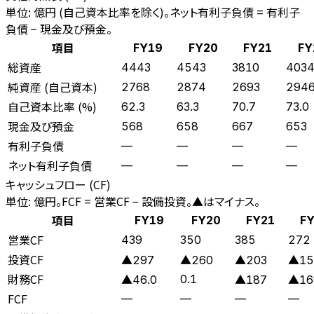
単位: 億円 (自己資本比率を除く)。ネット有利子負債 = 有利子
負債 − 現金及び預金。
項目
FY19
FY20
FY21
FY
総資産
4443
4543
3810
403
純資産 (自己資本)
2768
2874
2693
294
自己資本比率 (%)
62.3
63.3
70.7
73.0
現金及び預金
568
658
667
653
有利子負債
—
—
—
—
ネット有利子負債
—
—
—
—
キャッシュフロー (CF)
単位: 億円。FCF = 営業CF − 設備投資。▲はマイナス。
項目
FY19
FY20
FY21
FY
営業CF
439
350
385
272
投資CF
▲297
▲260
▲203
▲15
財務CF
0.1
▲46.0
▲187
▲16
FCF
—
—
—
—