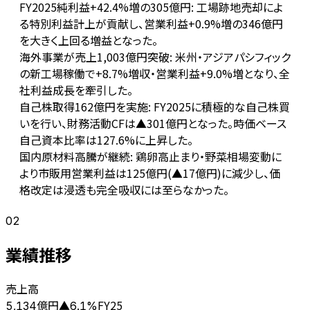
FY2025純利益+42.4%増の305億円: 工場跡地売却によ
る特別利益計上が貢献し、営業利益+0.9%増の346億円
を大きく上回る増益となった。
海外事業が売上1,003億円突破: 米州・アジアパシフィック
の新工場稼働で+8.7%増収・営業利益+9.0%増となり、全
社利益成長を牽引した。
自己株取得162億円を実施: FY2025に積極的な自己株買
いを行い、財務活動CFは▲301億円となった。時価ベース
自己資本比率は127.6%に上昇した。
国内原材料高騰が継続: 鶏卵高止まり・野菜相場変動に
より市販用営業利益は125億円(▲17億円)に減少し、価
格改定は浸透も完全吸収には至らなかった。
02
業績推移
売上高
億円
FY25
5,134
▲
6.1
%