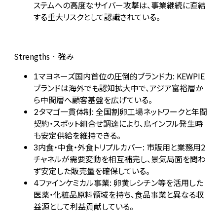
ステムへの高度なサイバー攻撃は、事業継続に直結
する重大リスクとして認識されている。
Strengths · 強み
マヨネーズ国内首位の圧倒的ブランド力: KEWPIE
1
ブランドは海外でも認知拡大中で、アジア富裕層か
ら中間層へ顧客基盤を広げている。
タマゴ一貫体制: 全国割卵工場ネットワークと年間
2
契約・スポット組合せ調達により、鳥インフル発生時
も安定供給を維持できる。
内食・中食・外食トリプルカバー: 市販用と業務用2
3
チャネルが需要変動を相互補完し、景気局面を問わ
ず安定した販売量を確保している。
ファインケミカル事業: 卵黄レシチン等を活用した
4
医薬・化粧品原料領域を持ち、食品事業と異なる収
益源として利益貢献している。