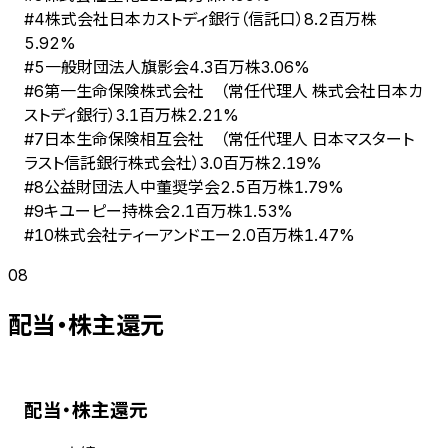
株式会社日本カストディ銀行（信託口）
#
4
8.2百万株
5.92%
一般財団法人旗影会
#
5
4.3百万株
3.06%
第一生命保険株式会社 （常任代理人 株式会社日本カ
#
6
ストディ銀行）
3.1百万株
2.21%
日本生命保険相互会社 （常任代理人 日本マスタート
#
7
ラスト信託銀行株式会社）
3.0百万株
2.19%
公益財団法人中董奨学会
#
8
2.5百万株
1.79%
キユーピー持株会
#
9
2.1百万株
1.53%
株式会社ティーアンドエー
#
10
2.0百万株
1.47%
08
配当・株主還元
配当・株主還元