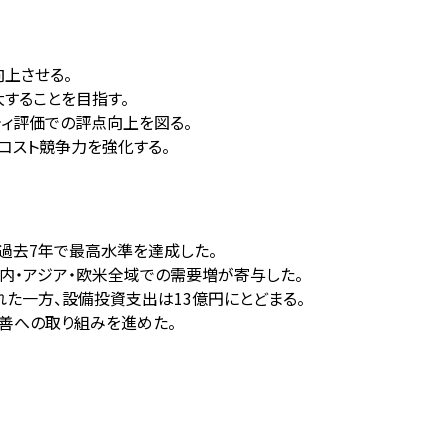
上させる。
大することを目指す。
ビリティ評価での評点向上を図る。
コスト競争力を強化する。
善し、過去7年で最高水準を達成した。
維の国内・アジア・欧米全域での需要増が寄与した。
化された一方、設備投資支出は13億円にとどまる。
改善への取り組みを進めた。