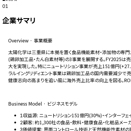
01
企業サマリ
Overview · 事業概要
太陽化学は三重県に本拠を置く食品機能素材・添加物の専門メー
(鶏卵加工品・たん白素材等)の3事業を展開する。FY2025は売上5
大を実現した。特にニュートリション事業が売上151億円(+27
ラルイングリディエント事業は鶏卵加工品の国内需要減少で売上
健康志向の高まりを追い風に海外売上比率の向上を図る。RO
Business Model · ビジネスモデル
収益源: ニュートリション151億円(30%)・インターフェ
1
顧客: 約1,300社の食品・飲料・健康食品・化粧品メ
2
価値提案: 界面コントロール技術と天然機能性素材の
3