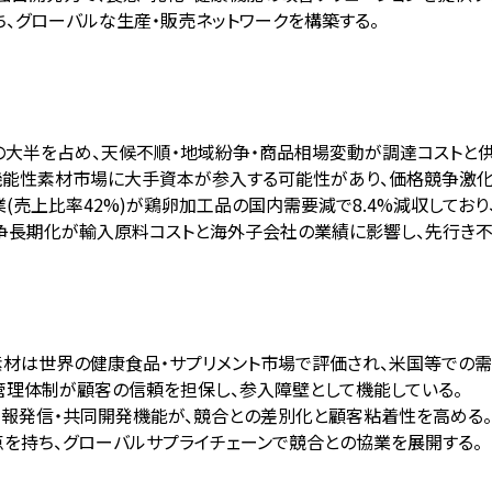
持ち、グローバルな生産・販売ネットワークを構築する。
の大半を占め、天候不順・地域紛争・商品相場変動が調達コストと供
長機能性素材市場に大手資本が参入する可能性があり、価格競争激
事業(売上比率42%)が鶏卵加工品の国内需要減で8.4%減収してお
紛争長期化が輸入原料コストと海外子会社の業績に影響し、先行き
材は世界の健康食品・サプリメント市場で評価され、米国等での需
品安全管理体制が顧客の信頼を担保し、参入障壁として機能している。
情報発信・共同開発機能が、競合との差別化と顧客粘着性を高める。
を持ち、グローバルサプライチェーンで競合との協業を展開する。