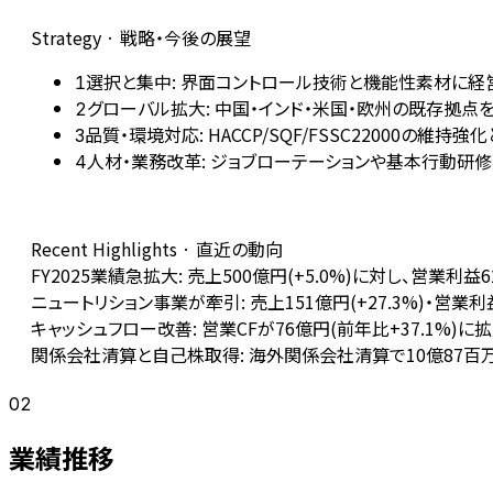
Strategy · 戦略・今後の展望
選択と集中: 界面コントロール技術と機能性素材に
1
グローバル拡大: 中国・インド・米国・欧州の既存拠点
2
品質・環境対応: HACCP/SQF/FSSC22000の維
3
人材・業務改革: ジョブローテーションや基本行動研
4
Recent Highlights · 直近の動向
FY2025業績急拡大: 売上500億円(+5.0%)に対し、営業利
ニュートリション事業が牽引: 売上151億円(+27.3%)・
キャッシュフロー改善: 営業CFが76億円(前年比+37.1%
関係会社清算と自己株取得: 海外関係会社清算で10億87
02
業績推移