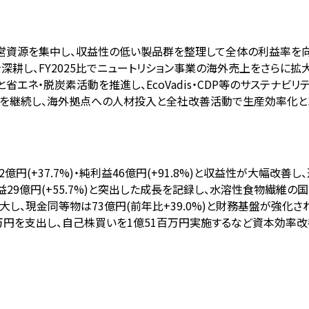
経営資源を集中し、収益性の低い製品群を整理して全体の利益率を向
を深耕し、FY2025比でニュートリション事業の海外売上をさらに拡
持強化と省エネ・脱炭素活動を推進し、EcoVadis・CDP等のサステナ
修を継続し、海外拠点への人材投入と全社改善活動で生産効率化と
益62億円(+37.7%)・純利益46億円(+91.8%)と収益性が大幅改
営業利益29億円(+55.7%)と突出した成長を記録し、水溶性食物繊
)に拡大し、現金同等物は73億円(前年比+39.0%)と財務基盤が強
百万円を支出し、自己株買いを1億51百万円実施するなど資本効率