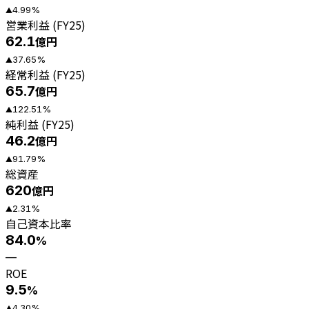
4.99
%
▲
営業利益 (FY25)
62.1
億円
37.65
%
▲
経常利益 (FY25)
65.7
億円
122.51
%
▲
純利益 (FY25)
46.2
億円
91.79
%
▲
総資産
620
億円
2.31
%
▲
自己資本比率
84.0
%
—
ROE
9.5
%
4.30
%
▲