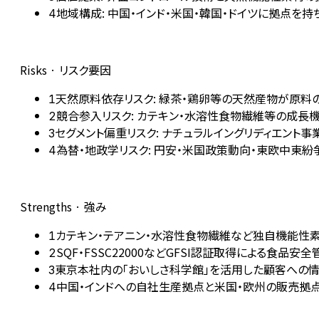
地域構成: 中国・インド・米国・韓国・ドイツに拠点を
4
Risks · リスク要因
天然原料依存リスク: 緑茶・鶏卵等の天然産物が原料
1
競合参入リスク: カテキン・水溶性食物繊維等の成
2
セグメント偏重リスク: ナチュラルイングリディエント
3
為替・地政学リスク: 円安・米国政策動向・東欧中東
4
Strengths · 強み
カテキン・テアニン・水溶性食物繊維など独自機能性素
1
SQF・FSSC22000などGFSI認証取得による食
2
東京本社内の「おいしさ科学館」を活用した顧客への
3
中国・インドへの自社生産拠点と米国・欧州の販売拠点
4