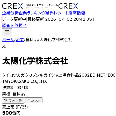
企業分析
企業ランキング
業界レポート
経済指標
データ更新中
|
最終更新
2026-07-02 20:42 JST
調査を依頼
→
ホーム
/
企業
/
食料品
/
太陽化学株式会社
太
太陽化学株式会社
タイヨウカガクカブシキガイシャ
上場
食料品
2902
EDINET:
E00
TAIYOKAGAKU CO.,LTD.
決算期
:
03月期
業種
:
食料品
ウォッチ
Export
売上高 (FY25)
500
億円