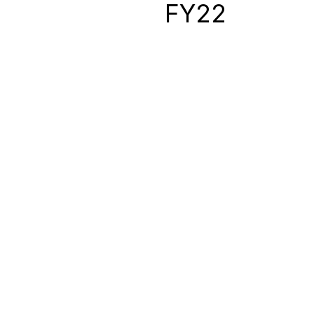
0
FY22