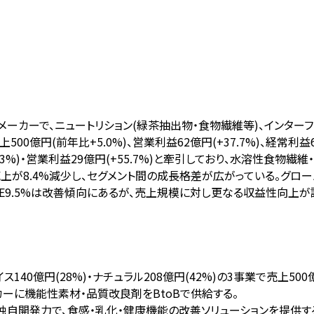
カーで、ニュートリション(緑茶抽出物・食物繊維等)、インターフェ
00億円(前年比+5.0%)、営業利益62億円(+37.7%)、経常利益66
.3%)・営業利益29億円(+55.7%)と牽引しており、水溶性食物
が8.4%減少し、セグメント間の成長格差が広がっている。グロー
E9.5%は改善傾向にあるが、売上規模に対し更なる収益性向上が
イス140億円(28%)・ナチュラル208億円(42%)の3事業で売上50
ーカーに機能性素材・品質改良剤をBtoBで供給する。
独自開発力で、食感・乳化・健康機能の改善ソリューションを提供す