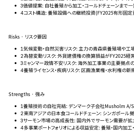
価値提案: 自社養殖から加工・コールドチェーンまで一貫
3
コスト構造: 養殖設備への継続投資(FY2025有形固
4
Risks · リスク要因
気候変動・自然災害リスク: 主力の青森県養殖場や工
1
為替変動リスク: 外貨建債権の換算損益がFY202
2
ミャンマー政情不安リスク: 海外加工事業の主要拠
3
養殖ライセンス・疾病リスク: 区画漁業権・水利権の新
4
Strengths · 強み
養殖技術の自社完結: デンマーク子会社Musholm
1
東南アジアの日本食コールドチェーン: シンガポール
2
サーモン市場の高成長性: 国内外でサーモン需要が拡大
3
多事業ポートフォリオによる収益安定: 養殖・国内加
4