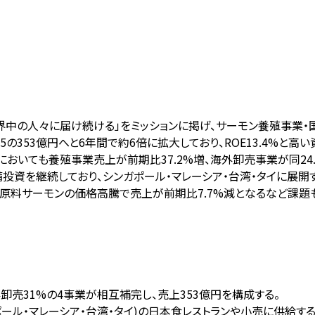
界中の人々に届け続ける」をミッションに掲げ、サーモン養殖事業
025の353億円へと6年間で約6倍に拡大しており、ROE13.4
おいても養殖事業売上が前期比37.2%増、海外卸売事業が同24.5
資を継続しており、シンガポール・マレーシア・台湾・タイに展開す
原料サーモンの価格高騰で売上が前期比7.7%減となるなど課題も
海外卸売31%の4事業が相互補完し、売上353億円を構成する。
ポール・マレーシア・台湾・タイ)の日本食レストランや小売に供給する