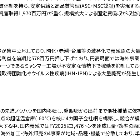
体制を持ち、安定供給と高品質管理(ASC・MSC認証)を実現する
定資産取得1,970百万円)が重く、規模拡大による固定費吸収が収益
場が集中立地しており、時化・赤潮・台風等の激甚化で養殖魚の大
5経常利益を前期比578百万円押し下げており、円高局面では海外事
点の一つであるミャンマー工場が不安定な情勢下で稼働を抑制してお
規取得困難化やウイルス性疾病(IHN・IPN)による大量斃死が発
 A/Sの先進ノウハウを国内移転し、発眼卵から出荷まで他社種苗に
拠点の超低温倉庫(-60℃)を核に4カ国子会社網を構築し、競合が
する中、国内養殖ではFY2025に3,476トンを達成し量・効率の
工・海外加工・海外卸売の4事業が地域・品種・機能で分散しており、