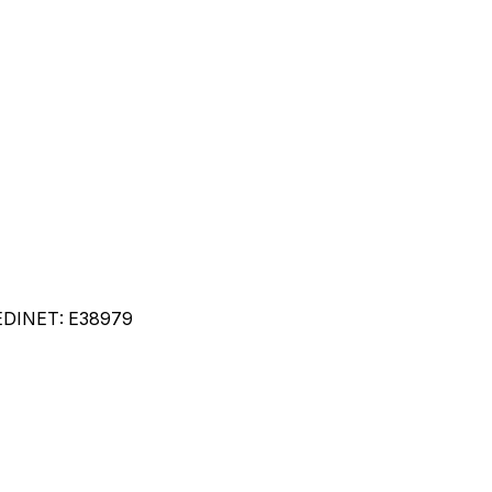
EDINET:
E38979