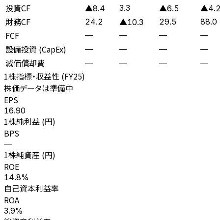
投資CF
3.3
▲8.4
▲6.5
▲4.
財務CF
24.2
29.5
88.0
▲10.3
FCF
—
—
—
—
設備投資 (CapEx)
—
—
—
—
減価償却費
—
—
—
—
1株指標・収益性 (
FY25
)
株価データは準備中
EPS
16.90
1株純利益 (円)
BPS
—
1株純資産 (円)
ROE
14.8%
自己資本利益率
ROA
3.9%