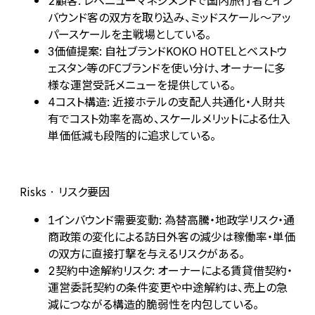
顧客: レベニューマネジメントで国内旅行者とイン
2
バウンド客の双方を取り込み、ミッドスケール〜アッ
パースケールを主戦場としている。
価値提案: 自社ブランドKOKO HOTELとベストウ
3
ェスタン等のFCブランドを使い分け、オーナーに多
様な運営受託メニューを提供している。
コスト構造: 近接ホテルの支配人共通化・人財共
4
有でコスト効率を高め、スケールメリットによる仕入
単価低減も段階的に追求している。
Risks · リスク要因
インバウンド需要変動: 為替高騰・地政学リスク・通
1
商政策の変化による訪日外客の減少は稼働率・単価
の双方に直接打撃を与えるリスクがある。
契約中途解約リスク: オーナーによる賃貸借契約・
2
運営委託契約の条件変更や中途解約は、売上の急
減につながる構造的脆弱性を内包している。