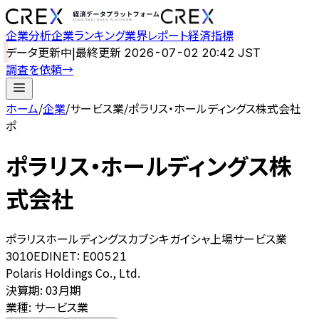
企業分析
企業ランキング
業界レポート
経済指標
データ更新中
|
最終更新
2026-07-02 20:42 JST
調査を依頼
→
ホーム
/
企業
/
サービス業
/
ポラリス・ホールディングス株式会社
ポ
ポラリス・ホールディングス株
式会社
ポラリスホールディングスカブシキガイシャ
上場
サービス業
3010
EDINET:
E00521
Polaris Holdings Co., Ltd.
決算期
:
03月期
業種
:
サービス業