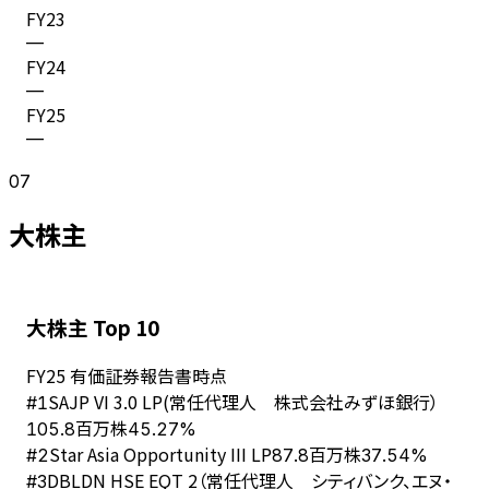
FY
23
—
FY
24
—
FY
25
—
07
大株主
大株主 Top 10
FY
25
有価証券報告書時点
SAJP VI 3.0 LP(常任代理人 株式会社みずほ銀行）
#
1
105.8百万株
45.27%
Star Asia Opportunity III LP
#
2
87.8百万株
37.54%
DBLDN HSE EQT 2（常任代理人 シティバンク、エヌ・
#
3