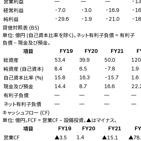
営業利益
—
—
—
-13
経常利益
-7.0
-3.0
-16.9
-16
純利益
-29.6
-1.9
-21.0
-18
貸借対照表 (BS)
単位: 億円 (自己資本比率を除く)。ネット有利子負債 = 有利子
負債 − 現金及び預金。
項目
FY19
FY20
FY21
F
総資産
53.4
39.9
50.0
120
純資産 (自己資本)
8.4
6.5
-7.8
1.9
自己資本比率 (%)
15.8
16.3
-15.7
1.6
現金及び預金
14.4
8.7
16.6
22.
有利子負債
—
—
—
—
ネット有利子負債
—
—
—
—
キャッシュフロー (CF)
単位: 億円。FCF = 営業CF − 設備投資。▲はマイナス。
項目
FY19
FY20
FY21
FY
営業CF
1.4
▲3.5
▲15.1
▲78