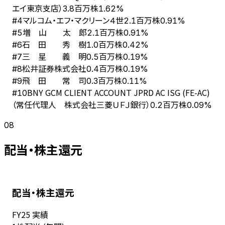
エイ東京支店）
3.8百万株
1.62%
マルコム・エフ・マクリーン４世
#
4
2.1百万株
0.91%
増 山 太 郎
#
5
2.1百万株
0.91%
石 田 秀 樹
#
6
1.0百万株
0.42%
三 星 義 明
#
7
0.5百万株
0.19%
松井証券株式会社
#
8
0.4百万株
0.19%
飛 田 常 司
#
9
0.3百万株
0.11%
BNY GCM CLIENT ACCOUNT JPRD AC ISG (FE-AC)
#
10
（常任代理人 株式会社三菱ＵＦＪ銀行）
0.2百万株
0.09%
08
配当・株主還元
配当・株主還元
FY
25
実績