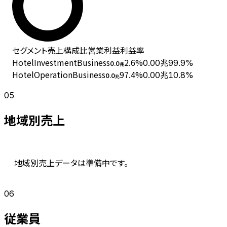
セグメント
売上
構成比
営業利益
利益率
HotelInvestmentBusiness
2.6
%
0.00兆
99.9%
0.0
兆
HotelOperationBusiness
97.4
%
0.00兆
10.8%
0.0
兆
05
地域別売上
地域別売上データは準備中です。
06
従業員