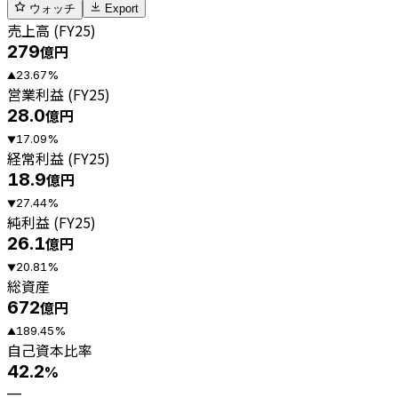
ウォッチ
Export
売上高 (FY25)
279
億円
23.67
%
▲
営業利益 (FY25)
28.0
億円
17.09
%
▼
経常利益 (FY25)
18.9
億円
27.44
%
▼
純利益 (FY25)
26.1
億円
20.81
%
▼
総資産
672
億円
189.45
%
▲
自己資本比率
42.2
%
—