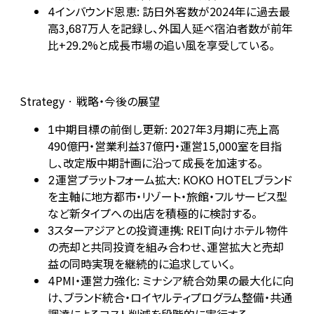
インバウンド恩恵: 訪日外客数が2024年に過去最
4
高3,687万人を記録し、外国人延べ宿泊者数が前年
比+29.2%と成長市場の追い風を享受している。
Strategy · 戦略・今後の展望
中期目標の前倒し更新: 2027年3月期に売上高
1
490億円・営業利益37億円・運営15,000室を目指
し、改定版中期計画に沿って成長を加速する。
運営プラットフォーム拡大: KOKO HOTELブランド
2
を主軸に地方都市・リゾート・旅館・フルサービス型
など新タイプへの出店を積極的に検討する。
スターアジアとの投資連携: REIT向けホテル物件
3
の売却と共同投資を組み合わせ、運営拡大と売却
益の同時実現を継続的に追求していく。
PMI・運営力強化: ミナシア統合効果の最大化に向
4
け、ブランド統合・ロイヤルティプログラム整備・共通