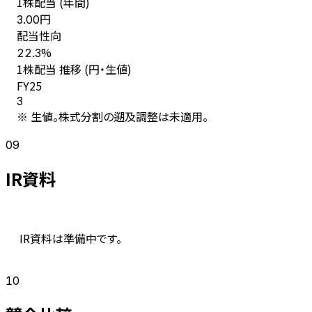
1株配当 (年間)
円
3.00
配当性向
%
22.3
1株配当 推移 (円・生値)
FY
25
3
※ 生値。株式分割の遡及調整は未適用。
09
IR資料
IR資料は準備中です。
10