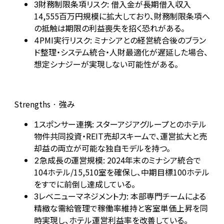
財務制限条項リスク: 借入金が長期借入収入
3
14,555百万円規模に拡大しており、財務制限条項へ
の抵触は期限の利益喪失を招く恐れがある。
PMI実行リスク: ミナシアとの経営統合後のブラン
4
ド整理・システム統合・人財最適化が遅延した場合、
想定シナジーが実現しない可能性がある。
Strengths · 強み
スポンサー連携: スターアジアグループとのホテル
1
物件共同投資・REIT売却スキームで、運営拡大と売
却益の両立が可能な独自モデルを持つ。
急成長の運営規模: 2024年末のミナシア統合で
2
104ホテル/15,510室を確保し、中期目標100ホテル
をすでに前倒し達成している。
レベニューマネジメント力: 本部専門チームによる
3
精緻な需給管理で稼働率維持と客室単価上昇を同
時実現し、ホテル運営利益率を改善している。