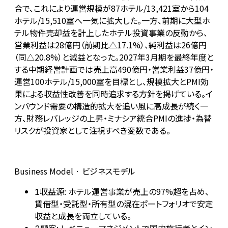
合で、これにより運営規模が87ホテル/13,421室から104
ホテル/15,510室へ一気に拡大した。一方、前期に大型ホ
テル物件売却益を計上したホテル投資事業の反動から、
営業利益は28億円（前期比△17.1%）、純利益は26億円
（同△20.8%）と減益となった。2027年3月期を最終年度と
する中期経営計画では売上高490億円・営業利益37億円・
運営100ホテル/15,000室を目標とし、規模拡大とPMI効
果による収益性改善を同時追求する方針を掲げている。イ
ンバウンド需要の構造的拡大を追い風に高成長が続く一
方、財務レバレッジの上昇・ミナシア統合PMIの進捗・為替
リスクが投資家として注視すべき変数である。
Business Model · ビジネスモデル
収益源: ホテル運営事業が売上の97%超を占め、
1
賃借型・受託型・所有型の混在ポートフォリオで安定
収益と成長を両立している。