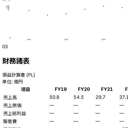
30
22.5
15
7.5
0
FY20
FY22
FY24
03
財務諸表
損益計算書 (PL)
単位: 億円
項目
FY19
FY20
FY21
F
売上高
50.8
54.5
29.7
37.
売上原価
—
—
—
—
売上総利益
—
—
—
—
販管費
—
—
—
—