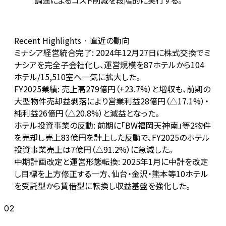
調達によるコスト削減を段階的に実行する。
Recent Highlights · 直近の動向
ミナシア経営統合完了: 2024年12月27日に株式交換でミ
ナシアを完全子会社化し、運営規模を87ホテルから104
ホテル/15,510室へ一気に拡大した。
FY2025業績: 売上高279億円（+23.7%）と増収も、前期の
大型物件売却益剥落により営業利益28億円（△17.1%）・
純利益26億円（△20.8%）と減益となった。
ホテル投資事業の反動: 前期に「BW福岡天神南」等2物件
を売却し売上83億円を計上した反動で、FY2025のホテル
投資事業売上は7億円（△91.2%）に急減した。
中期計画改定と運営形態転換: 2025年1月に中計を改定
し目標を上方修正する一方、仙台・金沢・熊本等10ホテル
を受託型から賃借型に転換し収益基盤を強化した。
02