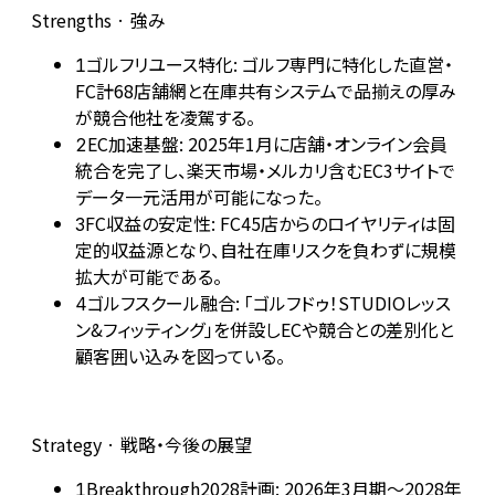
Strengths · 強み
ゴルフリユース特化: ゴルフ専門に特化した直営・
1
FC計68店舗網と在庫共有システムで品揃えの厚み
が競合他社を凌駕する。
EC加速基盤: 2025年1月に店舗・オンライン会員
2
統合を完了し、楽天市場・メルカリ含むEC3サイトで
データ一元活用が可能になった。
FC収益の安定性: FC45店からのロイヤリティは固
3
定的収益源となり、自社在庫リスクを負わずに規模
拡大が可能である。
ゴルフスクール融合: 「ゴルフドゥ！STUDIOレッス
4
ン&フィッティング」を併設しECや競合との差別化と
顧客囲い込みを図っている。
Strategy · 戦略・今後の展望
Breakthrough2028計画: 2026年3月期～2028年
1