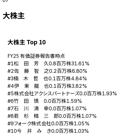
大株主
大株主 Top 10
FY
25
有価証券報告書時点
松 田 芳 久
#
1
0.8百万株
31.61%
佐 藤 智 之
#
2
0.2百万株
6.80%
楠 木 哲 也
#
3
0.1百万株
4.84%
伊 東 龍 也
#
4
0.1百万株
3.82%
株式会社アクシスパートナーズ
#
5
0.0百万株
1.93%
竹 田 慎
#
6
0.0百万株
1.59%
石 川 清 幸
#
7
0.0百万株
1.07%
若 杉 精 三 郎
#
8
0.0百万株
1.07%
フォーク株式会社
#
9
0.0百万株
1.05%
今 井 み き
#
10
0.0百万株
1.03%