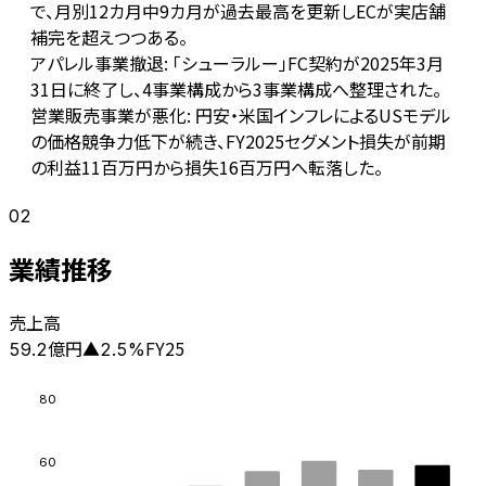
で、月別12カ月中9カ月が過去最高を更新しECが実店舗
補完を超えつつある。
アパレル事業撤退: 「シューラルー」FC契約が2025年3月
31日に終了し、4事業構成から3事業構成へ整理された。
営業販売事業が悪化: 円安・米国インフレによるUSモデル
の価格競争力低下が続き、FY2025セグメント損失が前期
の利益11百万円から損失16百万円へ転落した。
02
業績推移
売上高
億円
FY25
59.2
▲
2.5
%
80
60