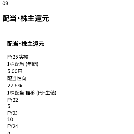
08
配当・株主還元
配当・株主還元
FY
25
実績
1株配当 (年間)
円
5.00
配当性向
%
27.6
1株配当 推移 (円・生値)
FY
22
5
FY
23
10
FY
24
5