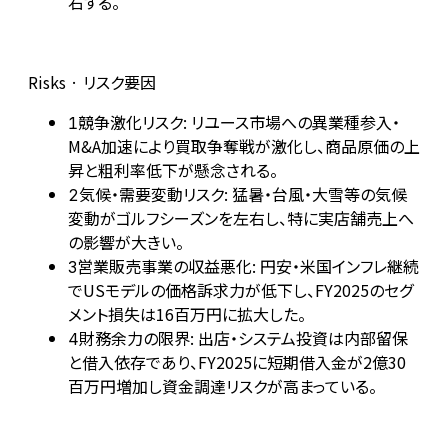
右する。
Risks · リスク要因
競争激化リスク: リユース市場への異業種参入・
1
M&A加速により買取争奪戦が激化し、商品原価の上
昇と粗利率低下が懸念される。
気候・需要変動リスク: 猛暑・台風・大雪等の気候
2
変動がゴルフシーズンを左右し、特に実店舗売上へ
の影響が大きい。
営業販売事業の収益悪化: 円安・米国インフレ継続
3
でUSモデルの価格訴求力が低下し、FY2025のセグ
メント損失は16百万円に拡大した。
財務余力の限界: 出店・システム投資は内部留保
4
と借入依存であり、FY2025に短期借入金が2億30
百万円増加し資金調達リスクが高まっている。