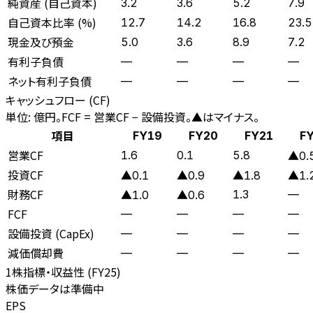
純資産 (自己資本)
3.2
3.6
5.2
7.9
自己資本比率 (%)
12.7
14.2
16.8
23.5
現金及び預金
5.0
3.6
8.9
7.2
有利子負債
—
—
—
—
ネット有利子負債
—
—
—
—
キャッシュフロー (CF)
単位: 億円。FCF = 営業CF − 設備投資。▲はマイナス。
項目
FY19
FY20
FY21
F
営業CF
1.6
0.1
5.8
▲0.
投資CF
▲0.1
▲0.9
▲1.8
▲1.
財務CF
1.3
—
▲1.0
▲0.6
FCF
—
—
—
—
設備投資 (CapEx)
—
—
—
—
減価償却費
—
—
—
—
1株指標・収益性 (
FY25
)
株価データは準備中
EPS