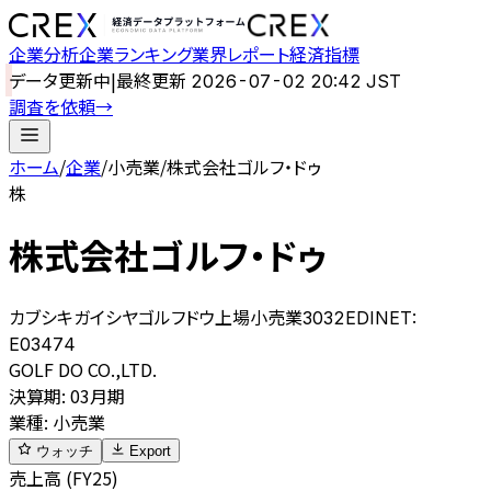
企業分析
企業ランキング
業界レポート
経済指標
データ更新中
|
最終更新
2026-07-02 20:42 JST
調査を依頼
→
ホーム
/
企業
/
小売業
/
株式会社ゴルフ・ドゥ
株
株式会社ゴルフ・ドゥ
カブシキガイシヤゴルフドウ
上場
小売業
3032
EDINET:
E03474
GOLF DO CO.,LTD.
決算期
:
03月期
業種
:
小売業
ウォッチ
Export
売上高 (FY25)