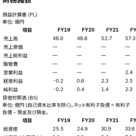
損益計算書 (PL)
単位: 億円
項目
FY19
FY20
FY21
F
売上高
48.9
48.8
52.7
57.3
売上原価
—
—
—
—
売上総利益
—
—
—
—
販管費
—
—
—
—
営業利益
—
—
—
2.4
経常利益
-0.2
0.6
2.3
2.5
純利益
-0.2
0.4
1.4
2.3
貸借対照表 (BS)
単位: 億円 (自己資本比率を除く)。ネット有利子負債 = 有利子
負債 − 現金及び預金。
項目
FY19
FY20
FY21
F
総資産
25.5
24.9
30.9
33.6