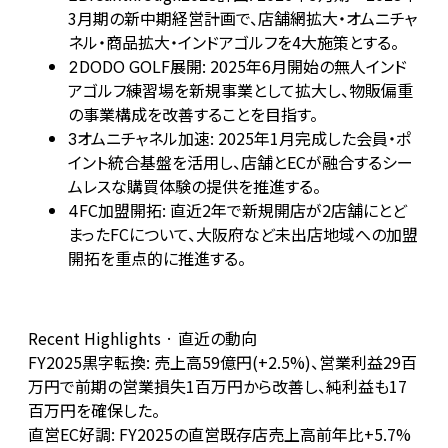
3月期の新中期経営計画で、店舗網拡大・オムニチャ
ネル・商品拡大・インドアゴルフを4大施策とする。
DODO GOLF展開: 2025年6月開始の無人インド
2
アゴルフ練習場を新規事業として拡大し、物販偏重
の事業構成を改善することを目指す。
オムニチャネル加速: 2025年1月完成した会員・ポ
3
イント統合基盤を活用し、店舗とECが融合するシー
ムレスな購買体験の提供を推進する。
FC加盟開拓: 直近2年で新規開店が2店舗にとど
4
まったFCについて、大阪府など未出店地域への加盟
開拓を重点的に推進する。
Recent Highlights · 直近の動向
FY2025黒字転換: 売上高59億円(+2.5%)、営業利益29百
万円で前期の営業損失1百万円から改善し、純利益も17
百万円を確保した。
直営EC好調: FY2025の直営既存店売上高前年比+5.7%