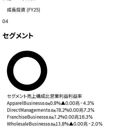
成長投資 (
FY25
)
04
セグメント
セグメント
売上
構成比
営業利益
利益率
ApparelBusiness
0.8
%
▲0.00兆
-4.3%
0.0
兆
DirectManagement
78.2
%
0.00兆
7.3%
0.0
兆
FranchiseBusiness
7.2
%
0.00兆
16.3%
0.0
兆
WholesaleBusiness
13.8
%
▲0.00兆
-2.0%
0.0
兆