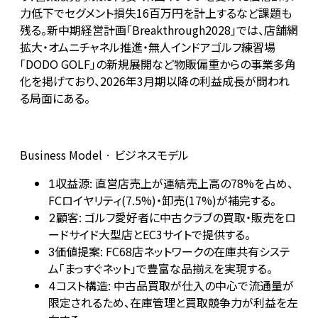
力低下でセグメント損失16百万円を計上するなど課題も
残る。新中期経営計画「Breakthrough2028」では、店舗網
拡大・オムニチャネル推進・無人インドアゴルフ練習場
「DODO GOLF」の新規展開など物販偏重からの事業多角
化を掲げており、2026年3月期以降の利益成長が問われ
る局面にある。
Business Model · ビジネスモデル
収益源: 直営店売上が連結売上高の78%を占め、
1
FCロイヤリティ(7.5%)・卸売(17%)が補完する。
顧客: ゴルフ愛好者に中古クラブの買取・販売をロ
2
ードサイド大型店とEC3サイトで提供する。
価値提案: FC68店ネットワークの在庫共有システ
3
ム「まっすぐネット」で豊富な品揃えを実現する。
コスト構造: 中古品買取が仕入の中心で流通量が
4
限定されるため、在庫管理と買取競争力が利益を左