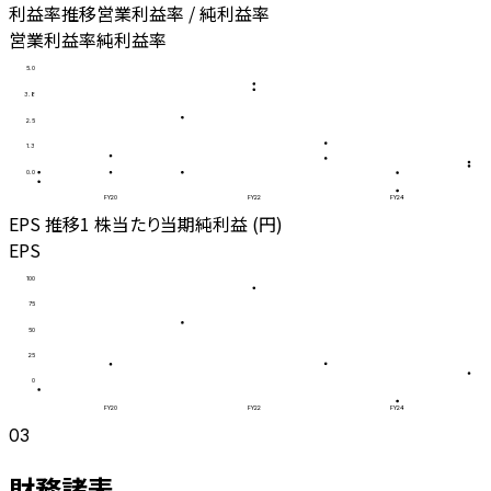
利益率推移
営業利益率 / 純利益率
営業利益率
純利益率
5.0
3.8
2.5
1.3
0.0
FY20
FY22
FY24
EPS 推移
1 株当たり当期純利益 (円)
EPS
100
75
50
25
0
FY20
FY22
FY24
03
財務諸表