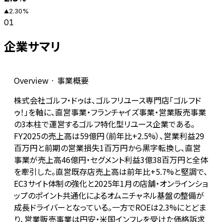
2.30
%
▲
01
企業サマリ
Overview · 事業概要
株式会社ゴルフ・ドゥは、ゴルフリユース専門店「ゴルフド
ゥ！」を軸に、直営事業・フランチャイズ事業・営業販売事業
の3本柱で運営するゴルフ特化型リユース企業である。
FY2025の売上高は59億円（前年比+2.5%）、営業利益29
百万円と前期の営業損失1百万円から黒字転換し、直営
事業が売上高46億円・セグメント利益3億38百万円と全体
を牽引した。直営既存店売上高は前年比+5.7%と堅調で、
EC3サイト体制の強化と2025年1月の店舗・オンラインショ
ップのポイント共通化によるオムニチャネル基盤の整備が
成長ドライバーとなっている。一方でROEは2.3%にとどま
り、営業販売事業は円安・米国インフレを受けた価格訴求