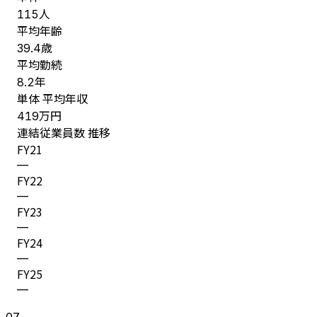
人
115
平均年齢
歳
39.4
平均勤続
年
8.2
単体 平均年収
万円
419
連結従業員数 推移
FY
21
—
FY
22
—
FY
23
—
FY
24
—
FY
25
—
07