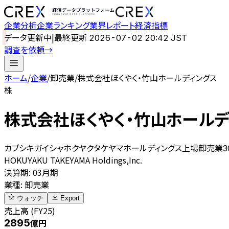
企業分析
企業ランキング
業界レポート
経済指標
データ更新中
|
最終更新
2026-07-02 20:42 JST
調査を依頼
→
ホーム
/
企業
/
卸売業
/
株式会社ほくやく・竹山ホールディングス
株
株式会社ほくやく・竹山ホールデ
カブシキガイシャホクヤクタケヤマホールディングス
上場
卸売業
3
HOKUYAKU TAKEYAMA Holdings,Inc.
決算期
:
03月期
業種
:
卸売業
ウォッチ
Export
売上高 (FY25)
2895
億円