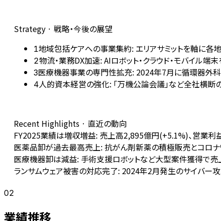
Strategy · 戦略・今後の展望
地域包括ケアへの事業集約: エリアサミットを軸に各地
1
物流・業務DX加速: AIロボット・クラウド・モバイ
2
医療機器事業の専門性拡充: 2024年7月に循環器
3
人的資本経営の強化: 「万機公論会議」など全社横断
4
Recent Highlights · 直近の動向
FY2025業績は増収増益: 売上高2,895億円(+5.1%)、営
医薬品卸が過去最高売上: 抗がん剤新薬の積極販売とコロナワクチン
医療機器卸は減益: 手術支援ロボットなど大型案件獲得で売上70
ランサムウェア被害の対応完了: 2024年2月発生のサイバ
02
業績推移