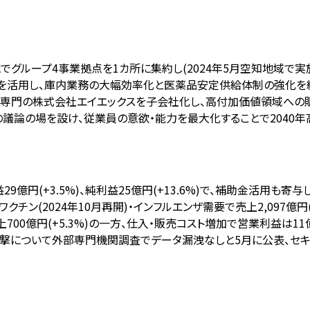
でグループ4事業拠点を1カ所に集約し(2024年5月空知地域で実施
ル端末を活用し、庫内業務の大幅効率化と医薬品安定供給体制の強化を
外科専門の株式会社エイエックスを子会社化し、高付加価値領域への
の議論の場を設け、従業員の意欲・能力を最大化することで2040
業利益29億円(+3.5%)、純利益25億円(+13.6%)で、補助金活用
(2024年10月再開)・インフルエンザ需要で売上2,097億円(+
0億円(+5.3%)の一方、仕入・販売コスト増加で営業利益は11億
ー攻撃について外部専門機関調査でデータ漏洩なしと5月に公表、セ