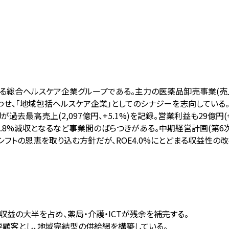
る総合ヘルスケア企業グループである。主力の医薬品卸売事業(売上の
わせ、「地域包括ヘルスケア企業」としてのシナジーを志向している
去最高売上(2,097億円、+5.1%)を記録。営業利益も29億円
.8%減収となるなど事業間のばらつきがある。中期経営計画(第6次
シフトの恩恵を取り込む方針だが、ROE4.0%にとどまる収益性
が収益の大半を占め、薬局・介護・ICTが残余を補完する。
要顧客とし、地域完結型の供給網を構築している。