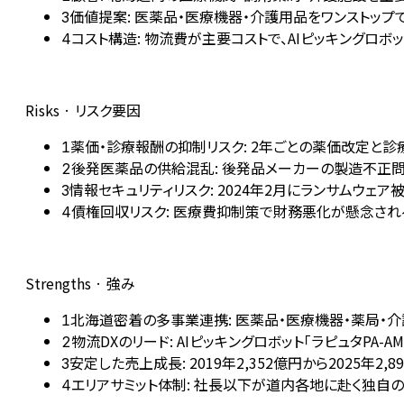
価値提案: 医薬品・医療機器・介護用品をワンストッ
3
コスト構造: 物流費が主要コストで、AIピッキングロ
4
Risks · リスク要因
薬価・診療報酬の抑制リスク: 2年ごとの薬価改定と診
1
後発医薬品の供給混乱: 後発品メーカーの製造不正
2
情報セキュリティリスク: 2024年2月にランサムウ
3
債権回収リスク: 医療費抑制策で財務悪化が懸念さ
4
Strengths · 強み
北海道密着の多事業連携: 医薬品・医療機器・薬局・
1
物流DXのリード: AIピッキングロボット「ラピュタP
2
安定した売上成長: 2019年2,352億円から2025
3
エリアサミット体制: 社長以下が道内各地に赴く独自
4