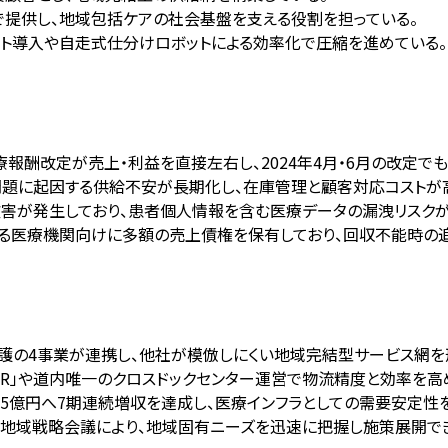
プで提供し、地域包括ケアの社会基盤を支える役割を担っている。
ボット導入や自走式仕分けロボットによる効率化で圧縮を進めている。
療報酬改定が売上・利益を直接左右し、2024年4月・6月の改定
問題に起因する供給不安が長期化し、在庫管理と顧客対応コストが高
ェア被害が発生しており、患者個人情報を含む医療データの漏洩リス
れる医療機関向けに多額の売上債権を保有しており、回収不能時の
介護の4事業が連携し、他社が模倣しにくい地域完結型サービス網を
A-AMR」や道内唯一のクロスドックセンター運営で物流精度と効率を高
年2,895億円へ7期連続増収を達成し、医療インフラとしての需要安定性
の地域戦略会議により、地域固有ニーズを迅速に把握し施策展開で