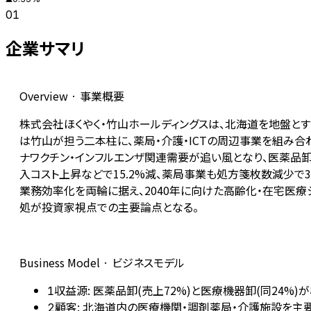
01
企業サマリ
Overview · 事業概要
株式会社ほくやく・竹山ホールディングスは、北海道を地盤とす
は竹山が担う二本柱に、薬局・介護・ICTの周辺事業を組み合
ナワクチン・インフルエンザ関連需要が追い風となり、医薬品卸が過
入コスト上昇などで15.2%減、薬局事業も処方箋枚数減少で3
業務効率化を両輪に据え、2040年に向けた高齢化・在宅医療
処が投資家視点での主要論点となる。
Business Model · ビジネスモデル
収益源: 医薬品卸(売上72%)と医療機器卸(同24%)
1
顧客: 北海道内の医療機関・調剤薬局・介護施設を主
2