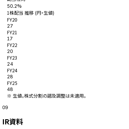
%
50.2
1株配当 推移 (円・生値)
FY
20
27
FY
21
17
FY
22
20
FY
23
24
FY
24
28
FY
25
48
※ 生値。株式分割の遡及調整は未適用。
09
IR資料