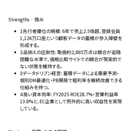
Strengths · 強み
先行者優位の規模: 6年で売上2.5倍超、登録会員
1
1,126万口座という顧客データの蓄積が参入障壁を
形成する。
品揃えの圧倒性: 取扱約2,885万点は競合が追随
2
困難な水準で、価格比較サイトでの競合が現実的で
ない状態を維持する。
データドリブン経営: 蓄積データによる需要予測・
3
個別DM最適化・PB開発で粗利率を継続改善できる
仕組みを持つ。
高い資本効率: FY2025 ROE28.7%・営業利益率
4
13.8%と、EC企業として例外的に高い収益性を実現
している。