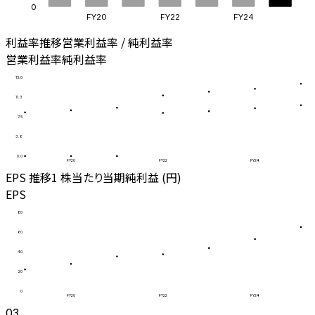
0
FY20
FY22
FY24
利益率推移
営業利益率 / 純利益率
営業利益率
純利益率
15.0
11.3
7.5
3.8
0.0
FY20
FY22
FY24
EPS 推移
1 株当たり当期純利益 (円)
EPS
80
60
40
20
0
FY20
FY22
FY24
03