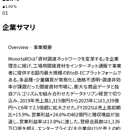
1.00
%
▲
01
企業サマリ
Overview · 事業概要
MonotaROは「資材調達ネットワークを変革する」を企業
理念に掲げ、工場用間接資材をインターネット通販で事業
者に提供する国内最大規模のBtoB-ECプラットフォームで
ある。多品種・少量購買が常態化し価格不透明・調達非効
率が課題だった間接資材市場に、膨大な商品データと独
自アルゴリズムを組み合わせたデータドリブン経営で切り
込み、2019年売上高1,315億円から2025年には3,339億
円へと6年で2.5倍超に拡大させた。FY2025は売上高前期
比+15.9%、営業利益+24.6%の462億円と増収増益が加
速し、営業利益率は13.8%に達した。登録会員数は1,126
万口座を超え、エンタープライズ(大企業向け)が売上の約