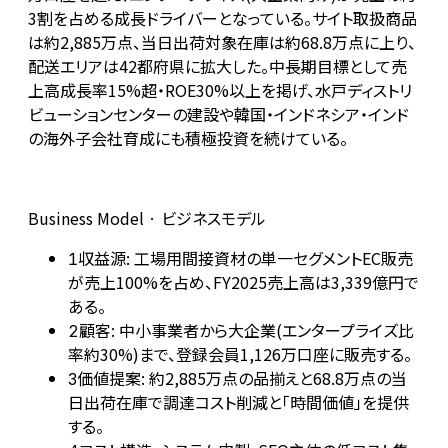
3割を占める成長ドライバーとなっている。サイト取扱商品
は約2,885万点、当日出荷対象在庫は約68.8万点に上り、
配送エリアは42都府県に拡大した。中長期目標として売
上高成長率15%超・ROE30%以上を掲げ、水戸ディストリ
ビューションセンターの建設や韓国・インドネシア・インド
の海外子会社育成にも積極投資を続けている。
Business Model · ビジネスモデル
収益源: 工場用間接資材の単一セグメントEC販売
1
が売上100%を占め、FY2025売上高は3,339億円で
ある。
顧客: 中小事業者から大企業(エンタープライズ比
2
率約30%)まで、登録会員1,126万口座に販売する。
価値提案: 約2,885万点の品揃えと68.8万点の当
3
日出荷在庫で調達コスト削減と「時間価値」を提供
する。