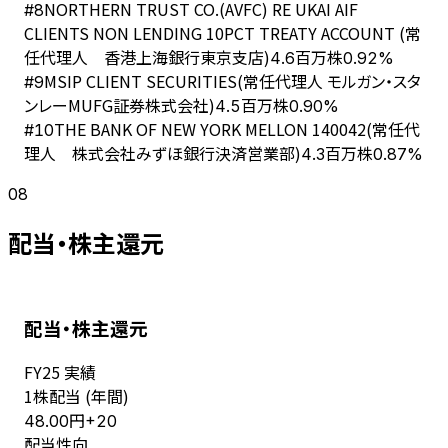
NORTHERN TRUST CO.(AVFC) RE UKAI AIF
#
8
CLIENTS NON LENDING 10PCT TREATY ACCOUNT (常
任代理人 香港上海銀行東京支店)
4.6百万株
0.92%
MSIP CLIENT SECURITIES(常任代理人 モルガン・スタ
#
9
ンレーMUFG証券株式会社)
4.5百万株
0.90%
THE BANK OF NEW YORK MELLON 140042(常任代
#
10
理人 株式会社みずほ銀行決済営業部)
4.3百万株
0.87%
08
配当・株主還元
配当・株主還元
FY
25
実績
1株配当 (年間)
円
48.00
+
20
配当性向