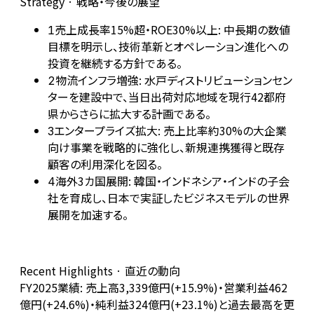
Strategy · 戦略・今後の展望
売上成長率15%超・ROE30%以上: 中長期の数値
1
目標を明示し、技術革新とオペレーション進化への
投資を継続する方針である。
物流インフラ増強: 水戸ディストリビューションセン
2
ターを建設中で、当日出荷対応地域を現行42都府
県からさらに拡大する計画である。
エンタープライズ拡大: 売上比率約30%の大企業
3
向け事業を戦略的に強化し、新規連携獲得と既存
顧客の利用深化を図る。
海外3カ国展開: 韓国・インドネシア・インドの子会
4
社を育成し、日本で実証したビジネスモデルの世界
展開を加速する。
Recent Highlights · 直近の動向
FY2025業績: 売上高3,339億円(+15.9%)・営業利益462
億円(+24.6%)・純利益324億円(+23.1%)と過去最高を更