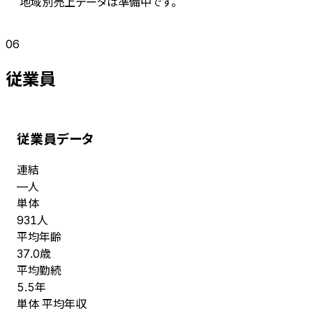
地域別売上データは準備中です。
06
従業員
従業員データ
連結
人
—
単体
人
931
平均年齢
歳
37.0
平均勤続
年
5.5
単体 平均年収