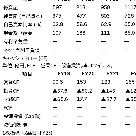
総資産
597
813
958
111
純資産 (自己資本)
375
477
603
726
自己資本比率 (%)
62.8
58.6
62.9
65.0
現金及び預金
107
188
111
85.9
有利子負債
—
—
—
—
ネット有利子負債
—
—
—
—
キャッシュフロー (CF)
単位: 億円。FCF = 営業CF − 設備投資。▲はマイナス。
項目
FY19
FY20
FY21
F
営業CF
90.6
153
123
155
投資CF
▲37.6
▲90.2
▲143
▲1
財務CF
17.7
▲65.6
▲57.7
▲55
FCF
—
—
—
—
設備投資 (CapEx)
—
—
—
—
減価償却費
—
—
—
—
1株指標・収益性 (
FY25
)