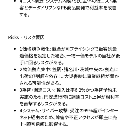
コスト構造: システム内製・SEO主体の低コスト集
4
客とデータドリブンなPB商品開発で利益率を改善
する。
Risks · リスク要因
価格競争激化: 競合がAIプライシングで顧客別最
1
適価格を設定した場合、一物一価モデルの当社が後
手に回るリスクがある。
物流拠点集中: 笠間・猪名川・茨城中央の3拠点に
2
出荷の7割超を依存し、大災害時に事業継続が脅か
される可能性がある。
為替・調達コスト: 輸入比率6.2%かつ為替予約未
3
実施のため、円安進行時に調達コスト上昇が粗利率
を直撃するリスクがある。
システム・サイバー攻撃: 受注の99%超がインター
4
ネット経由のため、障害や不正アクセスが即座に売
上・顧客信頼に影響する。