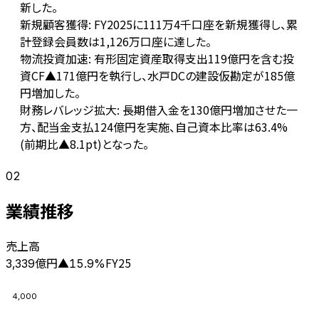
新した。
新規顧客獲得: FY2025に111万4千口座を新規獲得し、累
計登録会員数は1,126万口座に達した。
物流投資加速: 有形固定資産取得支出119億円を含む投
資CF▲171億円を執行し、水戸DCの建設仮勘定が185億
円増加した。
財務レバレッジ拡大: 長期借入金を130億円増加させた一
方、配当金支払124億円を実施、自己資本比率は63.4%
(前期比▲8.1pt)となった。
02
業績推移
売上高
億円
FY25
3,339
▲
15.9
%
4,000