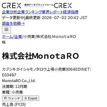
企業分析
企業ランキング
業界レポート
経済指標
データ更新中
|
最終更新
2026-07-02 20:42 JST
調査を依頼
→
ホーム
/
企業
/
小売業
/
株式会社ＭｏｎｏｔａＲＯ
株
株式会社ＭｏｎｏｔａＲＯ
カブシキガイシャモノタロウ
上場
小売業
3064
EDINET:
E03497
MonotaRO Co.,Ltd.
決算期
:
12月期
業種
:
小売業
ウォッチ
Export
売上高 (FY25)