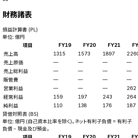
財務諸表
損益計算書 (PL)
単位: 億円
項目
FY19
FY20
FY21
F
売上高
1315
1573
1897
226
売上原価
—
—
—
—
売上総利益
—
—
—
—
販管費
—
—
—
—
営業利益
—
—
—
262
経常利益
159
197
243
264
純利益
110
138
176
187
貸借対照表 (BS)
単位: 億円 (自己資本比率を除く)。ネット有利子負債 = 有利子
負債 − 現金及び預金。
項目
FY19
FY20
FY21
FY