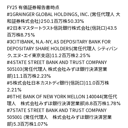
FY
25
有価証券報告書時点
GRAINGER GLOBAL HOLDINGS, INC．(常任代理人 大
#
1
和証券株式会社)
250.1百万株
50.33%
日本マスタートラスト信託銀行株式会社(信託口)
#
2
43.5
百万株
8.75%
CITIBANK, N.A.-NY, AS DEPOSITARY BANK FOR
#
3
DEPOSITARY SHARE HOLDERS(常任代理人 シティバン
ク、エヌ・エイ東京支店)
11.2百万株
2.25%
STATE STREET BANK AND TRUST COMPANY
#
4
505103(常任代理人 株式会社みずほ銀行決済営業
部)
11.1百万株
2.23%
株式会社日本カストディ銀行(信託口)
#
5
11.0百万株
2.21%
THE BANK OF NEW YORK MELLON 140044(常任代
#
6
理人 株式会社みずほ銀行決済営業部)
8.8百万株
1.78%
STATE STREET BANK AND TRUST COMPANY
#
7
505001 (常任代理人 株式会社みずほ銀行決済営業
部)
5.3百万株
1.07%