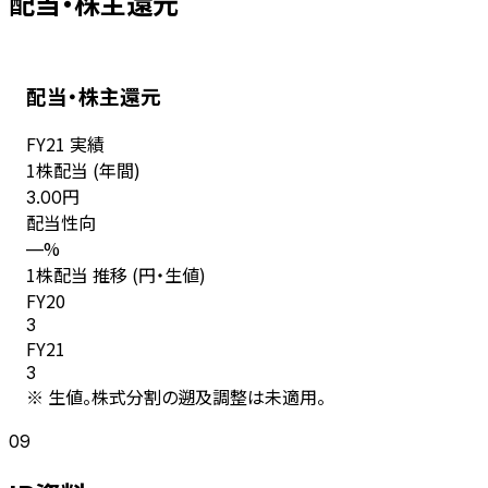
配当・株主還元
配当・株主還元
FY
21
実績
1株配当 (年間)
円
3.00
配当性向
%
—
1株配当 推移 (円・生値)
FY
20
3
FY
21
3
※ 生値。株式分割の遡及調整は未適用。
09