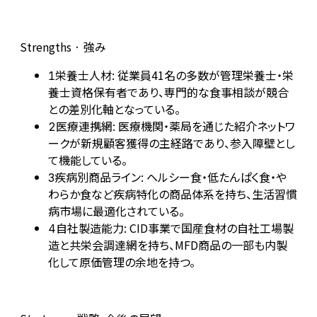
Strengths · 強み
栄養士人材: 従業員41名の多数が管理栄養士・栄
1
養士資格保有者であり、専門的な食事相談が競合
との差別化軸となっている。
医療連携網: 医療機関・薬局を通じた紹介ネットワ
2
ークが新規顧客獲得の主経路であり、参入障壁とし
て機能している。
疾病別商品ライン: ヘルシー食・低たんぱく食・や
3
わらか食など疾病特化の商品体系を持ち、生活習慣
病市場に最適化されている。
自社製造能力: CID事業で国産食材の自社工場製
4
造と共栄会調達網を持ち、MFD商品の一部も内製
化して原価管理の余地を持つ。