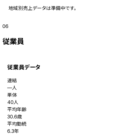
地域別売上データは準備中です。
06
従業員
従業員データ
連結
人
—
単体
人
40
平均年齢
歳
30.6
平均勤続
年
6.3