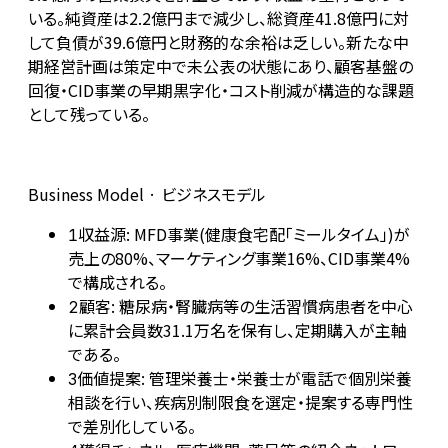
いる。純資産は2.2億円まで減少し、総資産41.8億円に対
して負債が39.6億円と財務的な余裕は乏しい。新たな中
期経営計画は策定中で未公表の状態にあり、顧客基盤の
回復・CID事業の早期黒字化・コスト削減が構造的な課題
として残っている。
Business Model · ビジネスモデル
収益源: MFD事業(健康食宅配「ミールタイム」)が
1
売上の80%、マーケティング事業16%、CID事業4%
で構成される。
顧客: 糖尿病・腎臓病等の生活習慣病患者を中心
2
に累計会員数31.1万名を保有し、定期購入が主軸
である。
価値提案: 管理栄養士・栄養士が電話で個別栄養
3
相談を行い、疾病別制限食を選定・提案する専門性
で差別化している。