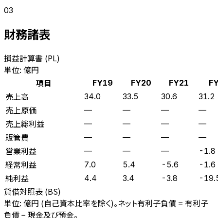
03
財務諸表
損益計算書 (PL)
単位: 億円
項目
FY19
FY20
FY21
F
売上高
34.0
33.5
30.6
31.2
売上原価
—
—
—
—
売上総利益
—
—
—
—
販管費
—
—
—
—
営業利益
—
—
—
-1.8
経常利益
7.0
5.4
-5.6
-1.6
純利益
4.4
3.4
-3.8
-19.
貸借対照表 (BS)
単位: 億円 (自己資本比率を除く)。ネット有利子負債 = 有利子
負債 − 現金及び預金。