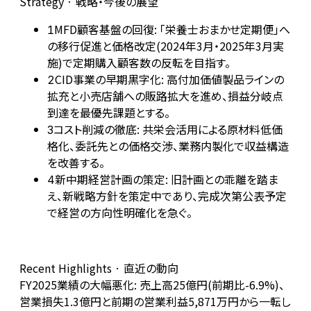
Strategy · 戦略・今後の展望
MFD顧客基盤の回復: 「栄養士おまかせ定期便」へ
1
の移行促進と価格改定(2024年3月・2025年3月実
施)で定期購入顧客数の反転を目指す。
CID事業の早期黒字化: 高付加価値製品ラインの
2
拡充と小売店舗への販路拡大を進め、損益分岐点
到達を最優先課題とする。
コスト削減の徹底: 共栄会活用による原材料低価
3
格化、委託先との価格交渉、業務内製化で収益構造
を改善する。
新中期経営計画の策定: 旧計画との乖離を踏ま
4
え、新戦略方針を策定中であり、完成次第公表予定
で経営の方向性明確化を急ぐ。
Recent Highlights · 直近の動向
FY2025業績の大幅悪化: 売上高25億円(前期比-6.9%)、
営業損失1.3億円と前期の営業利益5,871万円から一転し