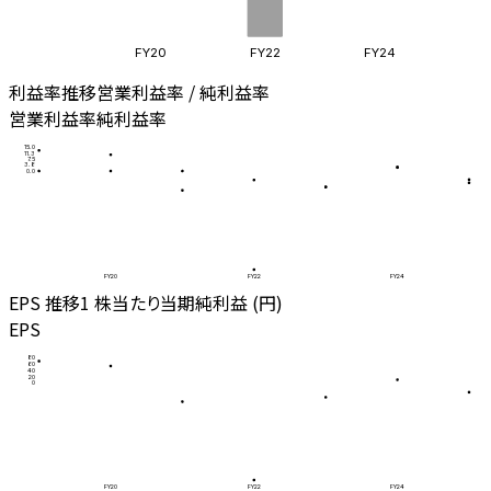
FY20
FY22
FY24
利益率推移
営業利益率 / 純利益率
営業利益率
純利益率
15.0
11.3
7.5
3.8
0.0
FY20
FY22
FY24
EPS 推移
1 株当たり当期純利益 (円)
EPS
80
60
40
20
0
FY20
FY22
FY24