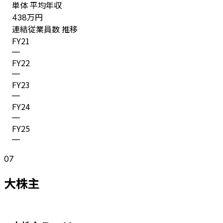
単体 平均年収
万円
438
連結従業員数 推移
FY
21
—
FY
22
—
FY
23
—
FY
24
—
FY
25
—
07
大株主