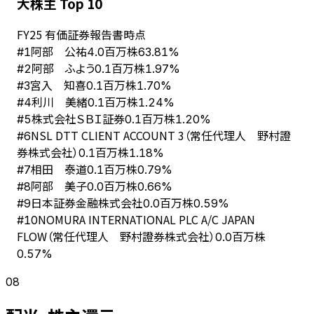
大株主 Top 10
FY
25
有価証券報告書時点
阿部 公祐
#
1
4.0百万株
63.81%
阿部 ふよう
#
2
0.1百万株
1.97%
宮入 知喜
#
3
0.1百万株
1.70%
利川 美緒
#
4
0.1百万株
1.24%
株式会社ＳＢＩ証券
#
5
0.1百万株
1.20%
NSL DTT CLIENT ACCOUNT 3（常任代理人 野村證
#
6
券株式会社）
0.1百万株
1.18%
相田 泰道
#
7
0.1百万株
0.79%
阿部 美子
#
8
0.0百万株
0.66%
日本証券金融株式会社
#
9
0.0百万株
0.59%
NOMURA INTERNATIONAL PLC A/C JAPAN
#
10
FLOW（常任代理人 野村證券株式会社）
0.0百万株
0.57%
08