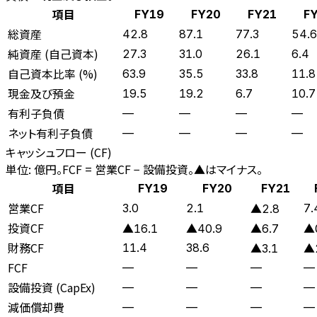
項目
FY19
FY20
FY21
F
総資産
42.8
87.1
77.3
54.6
純資産 (自己資本)
27.3
31.0
26.1
6.4
自己資本比率 (%)
63.9
35.5
33.8
11.8
現金及び預金
19.5
19.2
6.7
10.7
有利子負債
—
—
—
—
ネット有利子負債
—
—
—
—
キャッシュフロー (CF)
単位: 億円。FCF = 営業CF − 設備投資。▲はマイナス。
項目
FY19
FY20
FY21
営業CF
3.0
2.1
7.
▲2.8
投資CF
▲16.1
▲40.9
▲6.7
▲
財務CF
11.4
38.6
▲3.1
▲
FCF
—
—
—
—
設備投資 (CapEx)
—
—
—
—
減価償却費
—
—
—
—