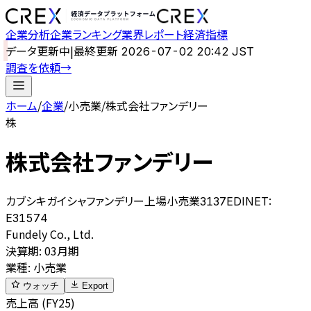
企業分析
企業ランキング
業界レポート
経済指標
データ更新中
|
最終更新
2026-07-02 20:42 JST
調査を依頼
→
ホーム
/
企業
/
小売業
/
株式会社ファンデリー
株
株式会社ファンデリー
カブシキガイシャファンデリー
上場
小売業
3137
EDINET:
E31574
Fundely Co., Ltd.
決算期
:
03月期
業種
:
小売業
ウォッチ
Export
売上高 (FY25)