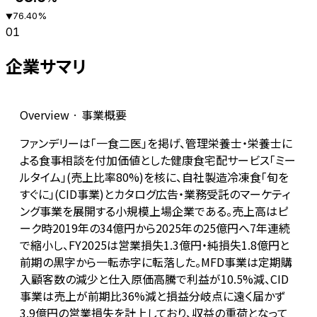
76.40
%
▼
01
企業サマリ
Overview · 事業概要
ファンデリーは「一食二医」を掲げ、管理栄養士・栄養士に
よる食事相談を付加価値とした健康食宅配サービス「ミー
ルタイム」(売上比率80%)を核に、自社製造冷凍食「旬を
すぐに」(CID事業)とカタログ広告・業務受託のマーケティ
ング事業を展開する小規模上場企業である。売上高はピ
ーク時2019年の34億円から2025年の25億円へ7年連続
で縮小し、FY2025は営業損失1.3億円・純損失1.8億円と
前期の黒字から一転赤字に転落した。MFD事業は定期購
入顧客数の減少と仕入原価高騰で利益が10.5%減、CID
事業は売上が前期比36%減と損益分岐点に遠く届かず
3.9億円の営業損失を計上しており、収益の重荷となって