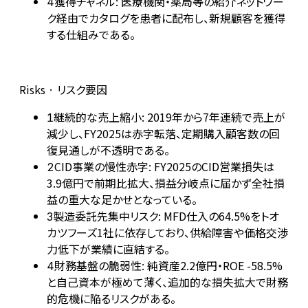
獲得チャネル: 医療機関・薬局等の紹介ネットワー
4
ク経由でカタログを患者に配布し、新規顧客を獲得
する仕組みである。
Risks · リスク要因
継続的な売上縮小: 2019年から7年連続で売上が
1
減少し、FY2025は赤字転落、定期購入顧客数の回
復見通しが不透明である。
CID事業の慢性赤字: FY2025のCID営業損失は
2
3.9億円で前期比拡大、損益分岐点に届かず全社損
益の重大な足かせとなっている。
製造委託先集中リスク: MFD仕入の64.5%をトオ
3
カツフーズ1社に依存しており、供給障害や価格交渉
力低下が業績に直結する。
財務基盤の脆弱性: 純資産2.2億円・ROE -58.5%
4
と自己資本が極めて薄く、追加的な損失拡大で財務
的危機に陥るリスクがある。