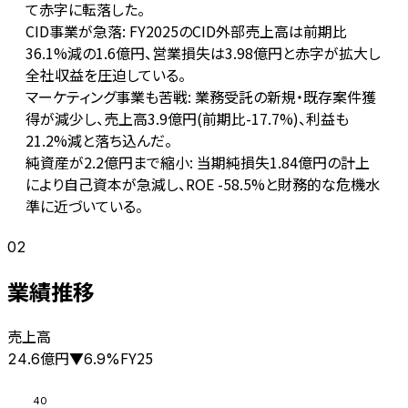
て赤字に転落した。
CID事業が急落: FY2025のCID外部売上高は前期比
36.1%減の1.6億円、営業損失は3.98億円と赤字が拡大し
全社収益を圧迫している。
マーケティング事業も苦戦: 業務受託の新規・既存案件獲
得が減少し、売上高3.9億円(前期比-17.7%)、利益も
21.2%減と落ち込んだ。
純資産が2.2億円まで縮小: 当期純損失1.84億円の計上
により自己資本が急減し、ROE -58.5%と財務的な危機水
準に近づいている。
02
業績推移
売上高
億円
FY25
24.6
▼
6.9
%
40