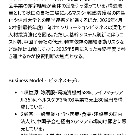
品事業の赤字継続が全体の足を引っ張っている。構造改
革として秋田の自社工場によるマスク・難燃防護服の内製
化や信州大学との産学連携を推進するほか、2026年4月
の中計最終年度に向けてソリューションビジネスの深化と
人材投資強化を図る。ただし、基幹システム刷新に伴うコ
スト増、中国子会社の低迷、特需依存の業績変動リスクな
ど課題は山積しており、2025年5月に入った最終年度で巻
き返せるかが投資判断の焦点となる。
Business Model · ビジネスモデル
収益源: 防護服・環境資機材58%、ライフマテリア
1
ル35%、ヘルスケア3%の3事業で売上80億円を構
成している。
顧客: 一般産業・化学・医療・食品・建設等の国内
2
法人と、中国子会社経由のアジア市場向け顧客に販
売している。