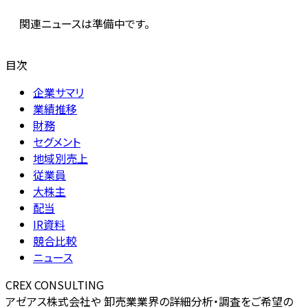
関連ニュースは準備中です。
目次
企業サマリ
業績推移
財務
セグメント
地域別売上
従業員
大株主
配当
IR資料
競合比較
ニュース
CREX CONSULTING
アゼアス株式会社や 卸売業業界の詳細分析・調査をご希望の