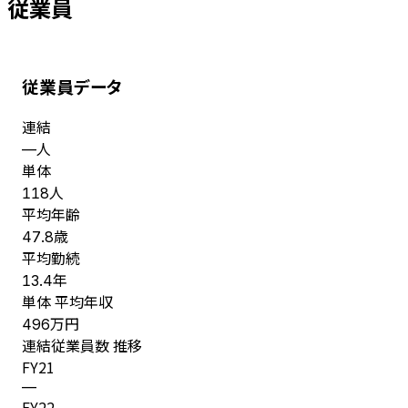
従業員
従業員データ
連結
人
—
単体
人
118
平均年齢
歳
47.8
平均勤続
年
13.4
単体 平均年収
万円
496
連結従業員数 推移
FY
21
—
FY
22