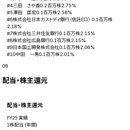
三田 さや香
#
4
0.2百万株
2.75%
澤田 匡宏
#
5
0.1百万株
2.58%
株式会社日本カストディ銀行（信託E口）
#
6
0.1百万株
2.18%
株式会社三井住友銀行
#
7
0.1百万株
2.15%
株式会社広島銀行
#
8
0.1百万株
2.15%
日本国土開発株式会社
#
9
0.1百万株
2.06%
中田 一男
#
10
0.1百万株
2.01%
08
配当・株主還元
配当・株主還元
FY
25
実績
1株配当 (年間)