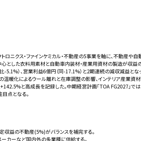
クトロニクス・ファインケミカル・不動産の5事業を軸に、不動産や
中心とした衣料用素材と自動車内装材・産業用資材の製造が収益の
前期比-5.1%）、営業利益6億円（同-17.1%）と2期連続の減収
業での温暖化によるウール離れと在庫調整の影響、インテリア産業資
42.5%と高成長を記録した。中期経営計画「TOA FG2027」で
注目点となる。
、安定収益の不動産(5%)がバランスを補完する。
連メーカーなど国内外の多業種に供給する。