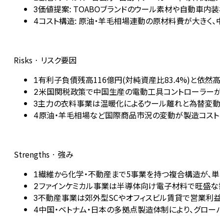
価値提案: TOABOブランドのウール素材や自動車
3
コスト構造: 原油・羊毛相場連動の原材料費が大きく
4
Risks · リスク要因
有利子負債残高116億円(対純資産比83.4%)と依
1
米国関税政策で中国生産の電動工具コントローラーが大幅
2
主力の衣料事業は温暖化によるウール離れと為替変動
3
原油・羊毛相場など国際商品市況の変動が製造コスト
4
Strengths · 強み
繊維から化学・不動産まで5事業を持つ複合構造が、単
1
ファインケミカル事業は半導体向け電子材料で旺盛な需要
2
不動産事業は郊外型SCやオフィスビル賃貸で営業利益
3
中国・ベトナム・日本の多拠点製造体制により、グロー
4