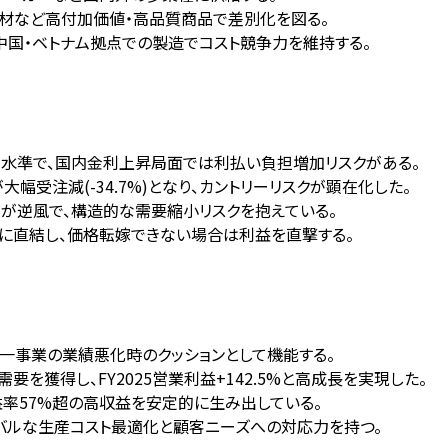
内装材など高付加価値・高品質商品で差別化を図る。
、中国・ベトナム拠点での製造でコスト競争力を維持する。
然高水準で、国内金利上昇局面では利払い負担増加リスクがある。
受注減(-34.7%)となり、カントリーリスクが顕在化した。
が逆風で、構造的な需要縮小リスクを抱えている。
に直結し、価格転嫁できない場合は利益を直撃する。
一事業の業績悪化時のクッションとして機能する。
を獲得し、FY2025営業利益+142.5%と高成長を実現した。
率57%超の高収益を安定的に生み出している。
バルな生産コスト最適化と顧客ニーズへの対応力を持つ。