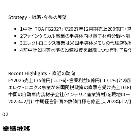
Strategy · 戦略・今後の展望
中計「TOA FG2027」で2027年12月期売上20
1
ファインケミカル事業の半導体向け電子材料分野へ能
2
エレクトロニクス事業は米国半導体メモリの代理店契約
3
前中計と同等水準の設備投資を継続しつつ有利子負債
4
Recent Highlights · 直近の動向
FY2025売上175億円(-5.1%)・営業利益6億円(-17.1
エレクトロニクス事業が米国関税政策の直撃を受け売上10.8億円(
中国の自動車内装材子会社(インテリア産業資材)を現地ロー
2025年2月に中期経営計画の数値目標を修正し、2028年1
02
業績推移