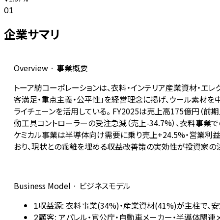
01
企業サマリ
Overview · 事業概要
トーア紡コーポレーションは、衣料・インテリア産業資材・エレ
客満足・重点主義・公平性」を経営理念に掲げ、ウール素材を
ライチェーンを活用している。 FY2025は売上高175億円（
動工具コントローラーの受注急減（売上-34.7%）、衣料事
ケミカル事業は半導体向け需要に乗り売上+24.5%・営業利益+1
おり、現状との乖離を埋める収益改善策の実効性が投資家の
Business Model · ビジネスモデル
収益源: 衣料事業(34%)・産業資材(41%)が主柱で
1
顧客: アパレル・官公庁・自動車メーカー・半導体関
2