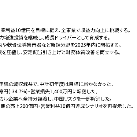
0億円・営業利益10億円を目標に据え、全事業で収益力向上に挑戦する。
力増強投資を継続し、成長ドライバーとして育成する。
や軟骨伝導集音器など新規分野を2025年内に開拓する。
を圧縮し、安定配当引き上げと財務体質改善を両立する。
%)と2期連続の減収減益で、中計初年度は目標に届かなかった。
-34.7%)・営業損失1,400万円に転落した。
カル企業へ全持分譲渡し、中国リスクを一部解消した。
2月期の売上200億円・営業利益10億円達成シナリオを再提示した。