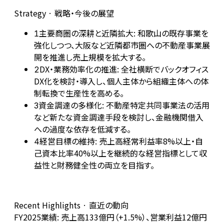
Strategy · 戦略・今後の展望
主要商圏の深耕と近隣拡大: 和歌山の既存事業を
1
強化しつつ、大阪など近隣都市圏への不動産事業展
開を推進し売上規模を拡大する。
DX・業務効率化の推進: 全社横断でバックオフィス
2
DX化を検討・導入し、個人主体から組織主体への体
制転換で生産性を高める。
資金調達の多様化: 不動産特定共同事業法の活用
3
など新たな資金調達手段を検討し、金融機関借入
への過度な依存を低減する。
経営目標の維持: 売上高経常利益率8%以上・自
4
己資本比率40%以上を継続的な経営指標として収
益性と財務健全性の両立を目指す。
Recent Highlights · 直近の動向
FY2025業績: 売上高133億円（+1.5%）、営業利益12億円