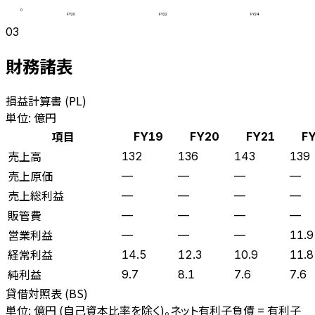
0
FY20
FY22
FY24
03
財務諸表
損益計算書 (PL)
単位: 億円
項目
FY19
FY20
FY21
F
売上高
132
136
143
139
売上原価
—
—
—
—
売上総利益
—
—
—
—
販管費
—
—
—
—
営業利益
—
—
—
11.9
経常利益
14.5
12.3
10.9
11.8
純利益
9.7
8.1
7.6
7.6
貸借対照表 (BS)
単位: 億円 (自己資本比率を除く)。ネット有利子負債 = 有利子