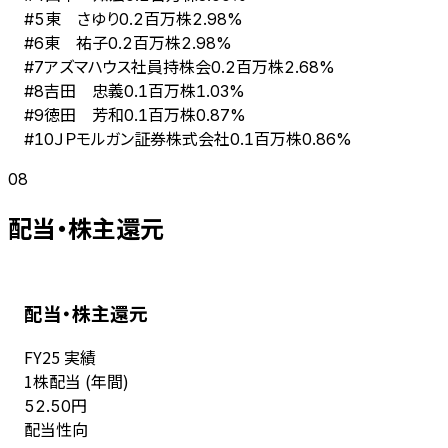
東 さゆり
#
5
0.2百万株
2.98%
東 祐子
#
6
0.2百万株
2.98%
アズマハウス社員持株会
#
7
0.2百万株
2.68%
吉田 忠義
#
8
0.1百万株
1.03%
徳田 芳和
#
9
0.1百万株
0.87%
ＪＰモルガン証券株式会社
#
10
0.1百万株
0.86%
08
配当・株主還元
配当・株主還元
FY
25
実績
1株配当 (年間)
円
52.50
配当性向