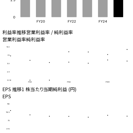
0
FY20
FY22
FY24
利益率推移
営業利益率 / 純利益率
営業利益率
純利益率
10.0
7.5
5.0
2.5
0.0
FY20
FY22
FY24
EPS 推移
1 株当たり当期純利益 (円)
EPS
150
112.5
75
37.5