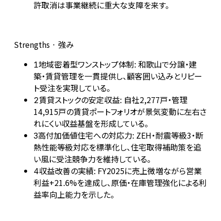
許取消は事業継続に重大な支障を来す。
Strengths · 強み
地域密着型ワンストップ体制: 和歌山で分譲・建
1
築・賃貸管理を一貫提供し、顧客囲い込みとリピー
ト受注を実現している。
賃貸ストックの安定収益: 自社2,277戸・管理
2
14,915戸の賃貸ポートフォリオが景気変動に左右さ
れにくい収益基盤を形成している。
高付加価値住宅への対応力: ZEH・耐震等級3・断
3
熱性能等級対応を標準化し、住宅取得補助策を追
い風に受注競争力を維持している。
収益改善の実績: FY2025に売上微増ながら営業
4
利益+21.6%を達成し、原価・在庫管理強化による利
益率向上能力を示した。