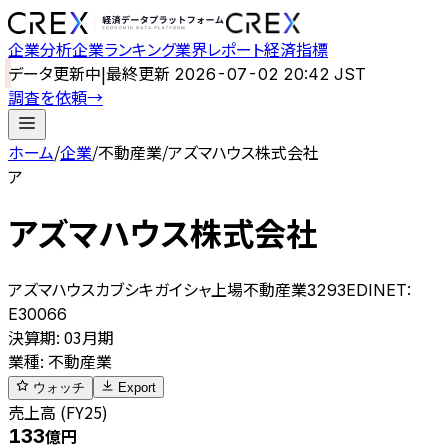
企業分析
企業ランキング
業界レポート
経済指標
データ更新中
|
最終更新
2026-07-02 20:42 JST
調査を依頼
→
ホーム
/
企業
/
不動産業
/
アズマハウス株式会社
ア
アズマハウス株式会社
アズマハウスカブシキガイシャ
上場
不動産業
3293
EDINET:
E30066
決算期
:
03月期
業種
:
不動産業
ウォッチ
Export
売上高 (FY25)
133
億円