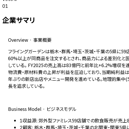
01
企業サマリ
Overview · 事業概要
フライングガーデンは栃木・群馬・埼玉・茨城・千葉の5県に5
60%以上が同商品を注文するとされ、商品力による差別化と
している。 FY2025の売上高は83億円と前年比+6.2%増
物流費・原材料費の上昇が利益を圧迫しており、当期純利益は法
年ぶりの新店出店やメニュー開発を進めている。地理的集中(
長を追求している。
Business Model · ビジネスモデル
収益源: 郊外型ファミレス59店舗での飲食販売が売上
1
顧客: 栃木・群馬・埼玉・茨城・千葉の北関東・関東5
2