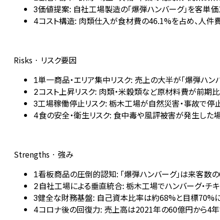
価値提案: 自社工場製造の「爆弾ハンバーグ」を客単価1
3
コスト構造: 肉類仕入が食材費の46.1%を占め、人
4
Risks · リスク要因
単一商品・エリア集中リスク: 売上の大半が「爆弾ハン
1
コスト上昇リスク: 肉類・米穀類など原材料費が前期比
2
工場稼働停止リスク: 栃木工場が自然災害・事故で停
3
食の安全・衛生リスク: 食中毒や風評被害が発生した
4
Strengths · 強み
看板商品の圧倒的認知: 「爆弾ハンバーグ」は来客数
1
自社工場による垂直統合: 栃木工場でハンバーグ・チ
2
健全な財務基盤: 自己資本比率は約68%と目標70
3
コロナ後の回復力: 売上高は2021年の60億円から4
4