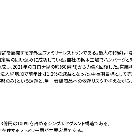
9店舗を展開する郊外型ファミリーレストランである。最大の特徴は
固定客の囲い込みに成功している。自社の栃木工場でハンバーグと
収を達成し、2021年のコロナ禍の底(60億円)から力強く回復した。
人税増加で前年比-11.2%の減益となった。中長期目標として売上
5県のみ)という課題と、単一看板商品への依存リスクを抱えながら
83億円の100%を占めるシングルセグメント構造である。
県に在住するファミリー層が主要客層である。