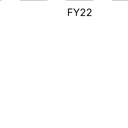
0
FY22