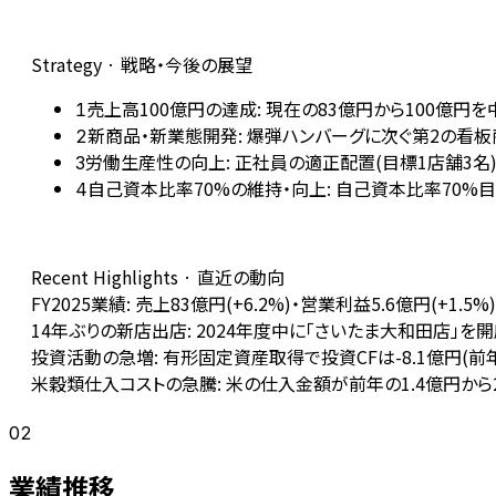
Strategy · 戦略・今後の展望
売上高100億円の達成: 現在の83億円から100億
1
新商品・新業態開発: 爆弾ハンバーグに次ぐ第2の看
2
労働生産性の向上: 正社員の適正配置(目標1店舗3
3
自己資本比率70%の維持・向上: 自己資本比率70
4
Recent Highlights · 直近の動向
FY2025業績: 売上83億円(+6.2%)・営業利益5.6億円(+1
14年ぶりの新店出店: 2024年度中に「さいたま大和田店」を
投資活動の急増: 有形固定資産取得で投資CFは-8.1億円(前
米穀類仕入コストの急騰: 米の仕入金額が前年の1.4億円から
02
業績推移