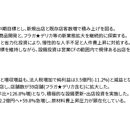
円を中期目標とし、新規出店と既存店客数増で積み上げを図る。
板商品開発と、フラガ★デリカ等の新業態拡大を継続的に探索する。
名)と省力化投資により、慢性的な人手不足と人件費上昇に対処する
%目標を維持しながら、設備投資は営業CFの範囲内で規律ある出店を
.5%)と増収増益も、法人税増加で純利益は3.5億円(-11.2%)と減益と
開店し、店舗数が59店舗(フラガ★デリカ含む)に拡大した。
年比+126.8%増)となり、積極的な設備更新・出店投資を実施した。
2.2億円へ+59.8%急増し、原材料費上昇圧力が顕在化している。