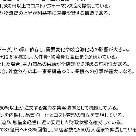
,580円以上でコストパフォーマンス良く提供している。
件費・物流費の上昇が利益率に直接影響する構造である。
バーグ」と5県に依存し、需要変化や競合激化時の影響が大きい。
+12.6%増加し、人件費・物流費も高止まりが続いている。
止した場合、主力商品の供給が全店舗で途絶える可能性がある。
場合、外食依存の単一事業構造ゆえに業績への打撃が甚大になる。
の60%以上が注文する強力な集客装置として機能している。
キンを内製し、品質均一化とコスト管理の両立を実現している。
%に迫り、無借金経営に近い安定した財政状態を維持している。
年で83億円へ+38%回復し、来店客数も550万人超まで伸長している