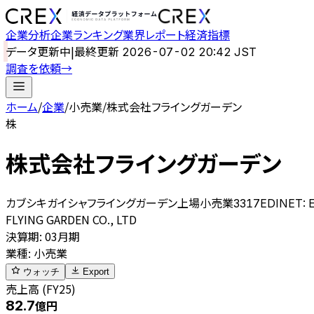
企業分析
企業ランキング
業界レポート
経済指標
データ更新中
|
最終更新
2026-07-02 20:42 JST
調査を依頼
→
ホーム
/
企業
/
小売業
/
株式会社フライングガーデン
株
株式会社フライングガーデン
カブシキガイシャフライングガーデン
上場
小売業
3317
EDINET:
FLYING GARDEN CO., LTD
決算期
:
03月期
業種
:
小売業
ウォッチ
Export
売上高 (FY25)
82.7
億円