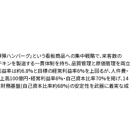
「爆弾ハンバーグ」という看板商品への集中戦略で、来客数の
チキンを製造する一貫体制を持ち、品質管理と原価管理を両立
営業利益率は約6.8%と目標の経常利益率6%を上回るが、人件費・
高100億円・経常利益率6%・自己資本比率70%を掲げ、14
、財務基盤(自己資本比率約68%)の安定性を武器に着実な成