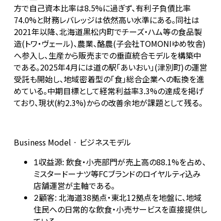
方で自己資本比率は8.5%に過ぎず、有利子負債比率
74.0%と財務レバレッジは依然高い水準にある。同社は
2021年以降、北海道黒松内町でチーズ・ハム等の食品製
造(トワ・ヴェール)、農業、酪農(子会社TOMONIゆめ牧舎)
へ参入し、生産から販売までの垂直統合モデルを構築中
である。2025年4月には道の駅「あいおい」(津別町)の運営
受託も開始し、地域密着型の「食」総合企業への転換を進
めている。中期目標として経常利益率3.3%の達成を掲げ
ており、現状(約2.3%)からの改善余地が課題として残る。
Business Model · ビジネスモデル
収益源: 飲食・小売部門が売上高の88.1%を占め、
1
ミスタードーナツ等FCブランドのロイヤルティ込み
店舗運営が主軸である。
顧客: 北海道38拠点・東北12拠点を地盤に、地域
2
住民への日常的な飲食・小売サービスを直接提供し