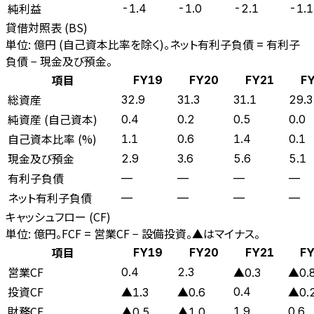
純利益
-1.4
-1.0
-2.1
-1.1
貸借対照表 (BS)
単位: 億円 (自己資本比率を除く)。ネット有利子負債 = 有利子
負債 − 現金及び預金。
項目
FY19
FY20
FY21
F
総資産
32.9
31.3
31.1
29.3
純資産 (自己資本)
0.4
0.2
0.5
0.0
自己資本比率 (%)
1.1
0.6
1.4
0.1
現金及び預金
2.9
3.6
5.6
5.1
有利子負債
—
—
—
—
ネット有利子負債
—
—
—
—
キャッシュフロー (CF)
単位: 億円。FCF = 営業CF − 設備投資。▲はマイナス。
項目
FY19
FY20
FY21
F
営業CF
0.4
2.3
▲0.3
▲0.
投資CF
0.4
▲1.3
▲0.6
▲0.
財務CF
1.9
0.6
▲0.5
▲1.0