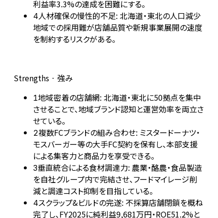
利益率3.3%の達成を困難にする。
人材確保の慢性的不足: 北海道・東北の人口減少
4
地域での採用難が店舗品質や新規事業展開の速度
を制約するリスクがある。
Strengths · 強み
地域密着の店舗網: 北海道・東北に50拠点を集中
1
させることで、地域ブランド認知と運営効率を両立さ
せている。
複数FCブランドの組み合わせ: ミスタードーナツ・
2
モスバーガー等の大手FC契約を保有し、本部支援
による集客力と商品力を享受できる。
垂直統合による食材調達力: 農業・酪農・食品製造
3
を自社グループ内で完結させ、フードマイレージ削
減と調達コスト抑制を目指している。
スクラップ&ビルドの完遂: 不採算店舗閉鎖を概ね
4
完了し、FY2025に純利益9,681万円・ROE51.2%と