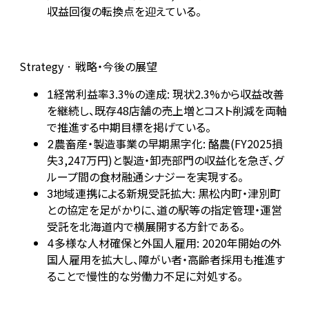
収益回復の転換点を迎えている。
Strategy · 戦略・今後の展望
経常利益率3.3%の達成: 現状2.3%から収益改善
1
を継続し、既存48店舗の売上増とコスト削減を両軸
で推進する中期目標を掲げている。
農畜産・製造事業の早期黒字化: 酪農(FY2025損
2
失3,247万円)と製造・卸売部門の収益化を急ぎ、グ
ループ間の食材融通シナジーを実現する。
地域連携による新規受託拡大: 黒松内町・津別町
3
との協定を足がかりに、道の駅等の指定管理・運営
受託を北海道内で横展開する方針である。
多様な人材確保と外国人雇用: 2020年開始の外
4
国人雇用を拡大し、障がい者・高齢者採用も推進す
ることで慢性的な労働力不足に対処する。