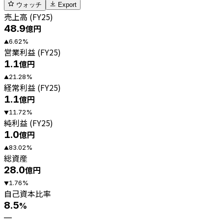
ウォッチ
Export
売上高 (FY25)
48.9
億円
6.62
%
▲
営業利益 (FY25)
1.1
億円
21.28
%
▲
経常利益 (FY25)
1.1
億円
11.72
%
▼
純利益 (FY25)
1.0
億円
83.02
%
▲
総資産
28.0
億円
1.76
%
▼
自己資本比率
8.5
%
—