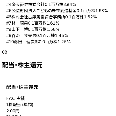
楽天証券株式会社
#
4
0.1百万株
3.84%
公益財団法人こどもの未来創造基金
#
5
0.1百万株
1.98%
株式会社古舘篤臣綜合事務所
#
6
0.1百万株
1.62%
林 昭男
#
7
0.1百万株
1.61%
山下 博
#
8
0.1百万株
1.58%
谷治 登美男
#
9
0.1百万株
1.45%
藤田 健次郎
#
10
0.0百万株
1.25%
08
配当・株主還元
配当・株主還元
FY
25
実績
1株配当 (年間)
円
2.00