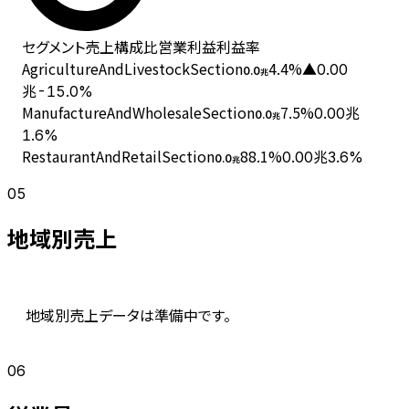
セグメント
売上
構成比
営業利益
利益率
AgricultureAndLivestockSection
4.4
%
▲0.00
0.0
兆
兆
-15.0%
ManufactureAndWholesaleSection
7.5
%
0.00兆
0.0
兆
1.6%
RestaurantAndRetailSection
88.1
%
0.00兆
3.6%
0.0
兆
05
地域別売上
地域別売上データは準備中です。
06