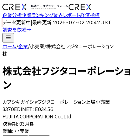
企業分析
企業ランキング
業界レポート
経済指標
データ更新中
|
最終更新
2026-07-02 20:42 JST
調査を依頼
→
ホーム
/
企業
/
小売業
/
株式会社フジタコーポレーション
株
株式会社フジタコーポレーショ
ン
カブシキガイシャフジタコーポレーション
上場
小売業
3370
EDINET:
E03456
FUJITA CORPORATION Co.,Ltd.
決算期
:
03月期
業種
:
小売業