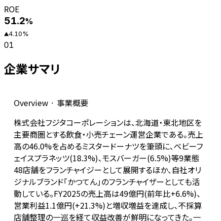
ROE
51.2
%
4.10
%
▲
01
企業サマリ
Overview · 事業概要
株式会社フジタコーポレーションは、北海道・東北地区を
主要商圏とする飲食・小売チェーン運営企業である。売上
高の46.0%を占めるミスタードーナツを筆頭に、ベビーフ
ェイスプラネッツ(18.3%)、モスバーガー(6.5%)等9業態
48店舗をフランチャイジーとして展開するほか、自社オリ
ジナルブランド「かつてん」のフランチャイザーとしても活
動している。FY2025の売上高は49億円(前年比+6.6%)、
営業利益1.1億円(+21.3%)と増収増益を達成し、不採算
店舗整理の一巡を経て収益改善が鮮明になってきた。一