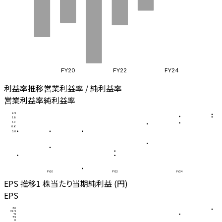
FY20
FY22
FY24
利益率推移
営業利益率 / 純利益率
営業利益率
純利益率
2.5
1.9
1.3
0.6
0.0
FY20
FY22
FY24
EPS 推移
1 株当たり当期純利益 (円)
EPS
30
22.5
15
7.5
0