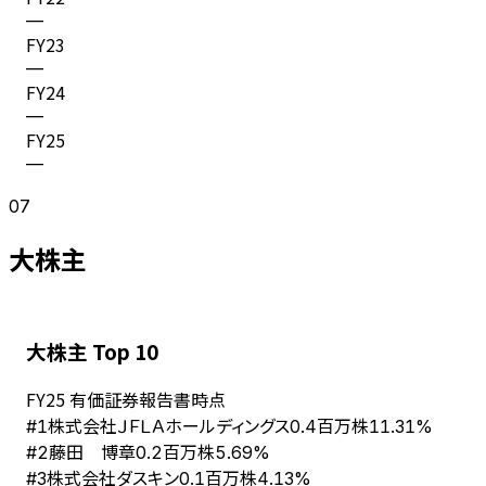
—
FY
23
—
FY
24
—
FY
25
—
07
大株主
大株主 Top 10
FY
25
有価証券報告書時点
株式会社ＪＦＬＡホールディングス
#
1
0.4百万株
11.31%
藤田 博章
#
2
0.2百万株
5.69%
株式会社ダスキン
#
3
0.1百万株
4.13%