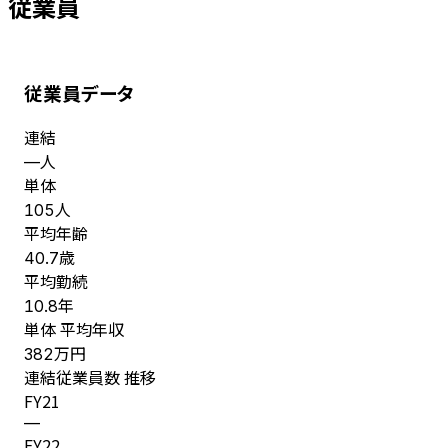
従業員
従業員データ
連結
人
—
単体
人
105
平均年齢
歳
40.7
平均勤続
年
10.8
単体 平均年収
万円
382
連結従業員数 推移
FY
21
—
FY
22