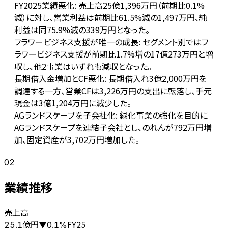
FY2025業績悪化: 売上高25億1,396万円（前期比0.1%
減）に対し、営業利益は前期比61.5%減の1,497万円、純
利益は同75.9%減の339万円となった。
フラワービジネス支援が唯一の成長: セグメント別ではフ
ラワービジネス支援が前期比1.7%増の17億273万円と増
収し、他2事業はいずれも減収となった。
長期借入金増加とCF悪化: 長期借入れ3億2,000万円を
調達する一方、営業CFは3,226万円の支出に転落し、手元
現金は3億1,204万円に減少した。
AGランドスケープを子会社化: 緑化事業の強化を目的に
AGランドスケープを連結子会社とし、のれんが792万円増
加、固定資産が3,702万円増加した。
02
業績推移
売上高
億円
FY25
25.1
▼
0.1
%