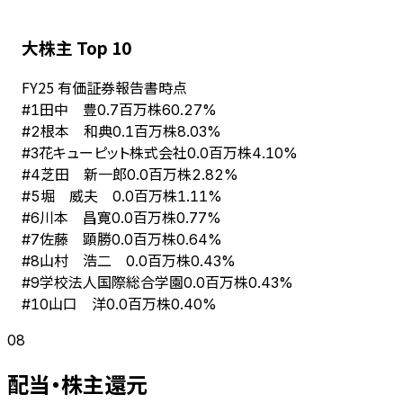
大株主 Top 10
FY
25
有価証券報告書時点
田中 豊
#
1
0.7百万株
60.27%
根本 和典
#
2
0.1百万株
8.03%
花キューピット株式会社
#
3
0.0百万株
4.10%
芝田 新一郎
#
4
0.0百万株
2.82%
堀 威夫
#
5
0.0百万株
1.11%
川本 昌寛
#
6
0.0百万株
0.77%
佐藤 顕勝
#
7
0.0百万株
0.64%
山村 浩二
#
8
0.0百万株
0.43%
学校法人国際総合学園
#
9
0.0百万株
0.43%
山口 洋
#
10
0.0百万株
0.40%
08
配当・株主還元