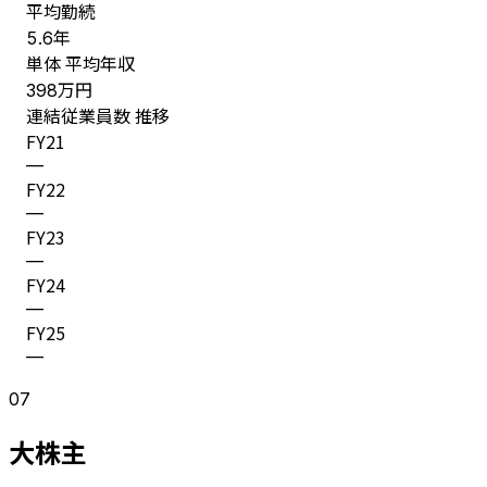
平均勤続
年
5.6
単体 平均年収
万円
398
連結従業員数 推移
FY
21
—
FY
22
—
FY
23
—
FY
24
—
FY
25
—
07
大株主