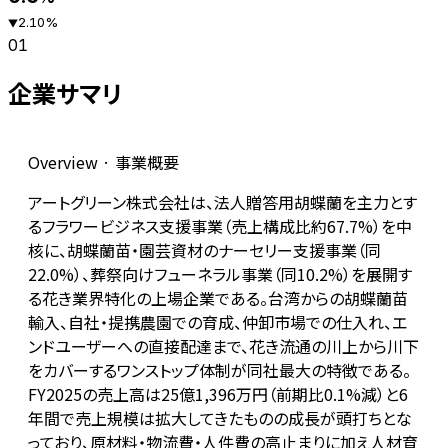
2.10
%
▼
01
企業サマリ
Overview · 事業概要
アートグリーン株式会社は、法人贈答用胡蝶蘭を主力とす
るフラワービジネス支援事業（売上構成比約67.7%）を中
核に、胡蝶蘭苗・園芸資材のナーセリー支援事業（同
22.0%）、葬祭向けフューネラル事業（同10.2%）を展開す
る花き業界特化の上場企業である。台湾からの胡蝶蘭苗
輸入、自社・提携農園での育成、仲卸市場での仕入れ、エ
ンドユーザーへの直接配達まで、花き流通の川上から川下
をカバーするワンストップ体制が同社最大の特徴である。
FY2025の売上高は25億1,396万円（前期比0.1%減）と6
年間で売上規模は拡大してきたものの成長が頭打ちとな
っており、原材料・物流費・人件費の高止まりに加え人材育