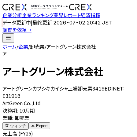
企業分析
企業ランキング
業界レポート
経済指標
データ更新中
|
最終更新
2026-07-02 20:42 JST
調査を依頼
→
ホーム
/
企業
/
卸売業
/
アートグリーン株式会社
ア
アートグリーン株式会社
アートグリーンカブシキカイシャ
上場
卸売業
3419
EDINET:
E31918
ArtGreen Co.,Ltd
決算期
:
10月期
業種
:
卸売業
ウォッチ
Export
売上高 (FY25)