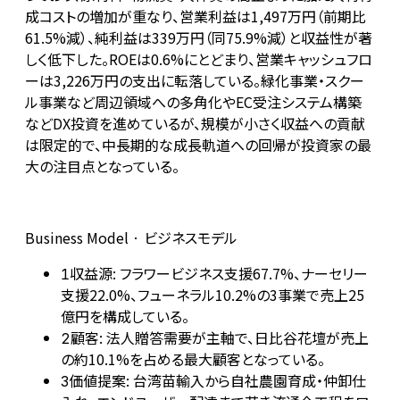
成コストの増加が重なり、営業利益は1,497万円（前期比
61.5%減）、純利益は339万円（同75.9%減）と収益性が著
しく低下した。ROEは0.6%にとどまり、営業キャッシュフロ
ーは3,226万円の支出に転落している。緑化事業・スクー
ル事業など周辺領域への多角化やEC受注システム構築
などDX投資を進めているが、規模が小さく収益への貢献
は限定的で、中長期的な成長軌道への回帰が投資家の最
大の注目点となっている。
Business Model · ビジネスモデル
収益源: フラワービジネス支援67.7%、ナーセリー
1
支援22.0%、フューネラル10.2%の3事業で売上25
億円を構成している。
顧客: 法人贈答需要が主軸で、日比谷花壇が売上
2
の約10.1%を占める最大顧客となっている。
価値提案: 台湾苗輸入から自社農園育成・仲卸仕
3