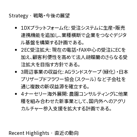
Strategy · 戦略・今後の展望
DXプラットフォーム化: 受注システムに生産・販売
1
連携機能を追加し、業種横断で企業をつなぐデジタ
ル基盤を構築する計画である。
EC受注拡大: 現在の電話・FAX中心の受注にECを
2
加え、顧客利便性を高めて法人胡蝶蘭のさらなる受
注拡大を目指す方針である。
周辺事業の収益化: AGランドスケープ（緑化）・日本
3
プリザーブドフラワー協会（スクール）など子会社を
通じ複数の新収益源を確立する。
ナーセリー海外展開: 農園コンサルティングに他業
4
種を組み合わせた新事業として、国内外へのアグリ
カルチャー参入支援を拡大する計画である。
Recent Highlights · 直近の動向