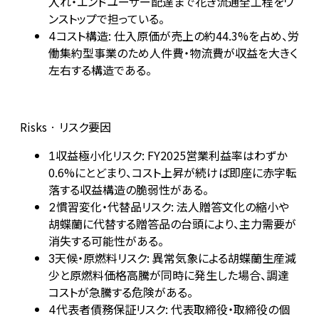
入れ・エンドユーザー配達まで花き流通全工程をワ
ンストップで担っている。
コスト構造: 仕入原価が売上の約44.3%を占め、労
4
働集約型事業のため人件費・物流費が収益を大きく
左右する構造である。
Risks · リスク要因
収益極小化リスク: FY2025営業利益率はわずか
1
0.6%にとどまり、コスト上昇が続けば即座に赤字転
落する収益構造の脆弱性がある。
慣習変化・代替品リスク: 法人贈答文化の縮小や
2
胡蝶蘭に代替する贈答品の台頭により、主力需要が
消失する可能性がある。
天候・原燃料リスク: 異常気象による胡蝶蘭生産減
3
少と原燃料価格高騰が同時に発生した場合、調達
コストが急騰する危険がある。
代表者債務保証リスク: 代表取締役・取締役の個
4