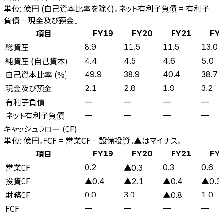
単位: 億円 (自己資本比率を除く)。ネット有利子負債 = 有利子
負債 − 現金及び預金。
項目
FY19
FY20
FY21
F
総資産
8.9
11.5
11.5
13.0
純資産 (自己資本)
4.4
4.5
4.6
5.0
自己資本比率 (%)
49.9
38.9
40.4
38.7
現金及び預金
2.1
2.8
1.9
3.2
有利子負債
—
—
—
—
ネット有利子負債
—
—
—
—
キャッシュフロー (CF)
単位: 億円。FCF = 営業CF − 設備投資。▲はマイナス。
項目
FY19
FY20
FY21
F
営業CF
0.2
0.3
0.6
▲0.3
投資CF
▲0.4
▲2.1
▲0.4
▲0.
財務CF
0.0
3.0
1.0
▲0.8
FCF
—
—
—
—