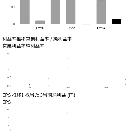
0.1
0
FY20
FY22
FY24
利益率推移
営業利益率 / 純利益率
営業利益率
純利益率
3.0
2.3
1.5
0.8
0.0
FY20
FY22
FY24
EPS 推移
1 株当たり当期純利益 (円)
EPS
40
30
20