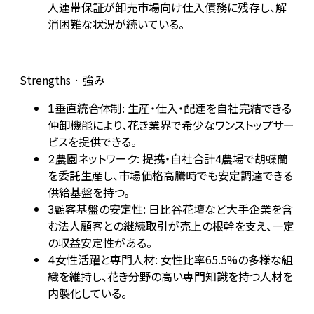
人連帯保証が卸売市場向け仕入債務に残存し、解
消困難な状況が続いている。
Strengths · 強み
垂直統合体制: 生産・仕入・配達を自社完結できる
1
仲卸機能により、花き業界で希少なワンストップサー
ビスを提供できる。
農園ネットワーク: 提携・自社合計4農場で胡蝶蘭
2
を委託生産し、市場価格高騰時でも安定調達できる
供給基盤を持つ。
顧客基盤の安定性: 日比谷花壇など大手企業を含
3
む法人顧客との継続取引が売上の根幹を支え、一定
の収益安定性がある。
女性活躍と専門人材: 女性比率65.5%の多様な組
4
織を維持し、花き分野の高い専門知識を持つ人材を
内製化している。