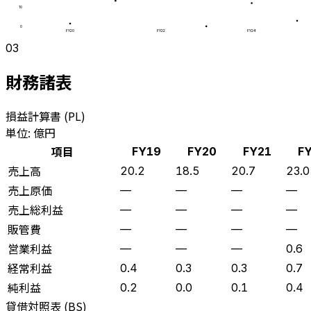
10
0
FY20
FY22
FY24
03
財務諸表
損益計算書 (PL)
単位: 億円
項目
FY19
FY20
FY21
F
売上高
20.2
18.5
20.7
23.0
売上原価
—
—
—
—
売上総利益
—
—
—
—
販管費
—
—
—
—
営業利益
—
—
—
0.6
経常利益
0.4
0.3
0.3
0.7
純利益
0.2
0.0
0.1
0.4
貸借対照表 (BS)