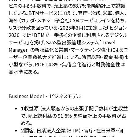
ビスの手配手数料で、売上高の68.7%を純額計上で認識
している。BTMサービスに加えて、官庁・公務、米軍、個人、
海外（カナダ・メキシコ子会社）の4サービスラインを持ち、
リスク分散を図っている。2025年3月に策定した「ビジョン
2030」では「BTMで一番多くの企業に利用されるデジタル
サービス」を掲げ、SaaS型出張管理システム「Travel
Manager」の新収益化と営業・マーケティング強化によるユ
ーザー企業数拡大を推進している。時価総額・資金規模は
小型ながら、ROE 14.8%・無借金化進行と財務健全性は
高水準にある。
Business Model · ビジネスモデル
収益源: 法人顧客からの出張手配手数料が主収益
1
で、売上総利益の 91.6% を純額計上の手数料が占
める。
顧客: 日系法人企業（BTM）・官庁・在日米軍・個
2