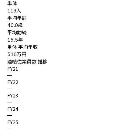
単体
人
119
平均年齢
歳
40.0
平均勤続
年
15.5
単体 平均年収
万円
516
連結従業員数 推移
FY
21
—
FY
22
—
FY
23
—
FY
24
—
FY
25
—