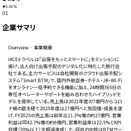
0.30
%
▼
01
企業サマリ
Overview · 事業概要
IACEトラベルは「出張をもっとスマートに」をミッションに
掲げ、法人向け出張手配のデジタル化に特化した旅行会
社である。主力サービスは自社開発のクラウド出張手配シ
ステム「Smart BTM」で、国内外航空券・ホテル・JR・Wi-Fi
をオンライン一括予約できる機能に加え、24時間365日の
専任オペレーターサポートを組み合わせたハイブリッドモ
デルを提供している。売上高は2021年度の7億円からコロ
ナ禍の底を経て2025年度は27億円へと急回復・成長を遂
げ、FY2025の売上高は前年比11.3%増の約27億円、営業
利益は同42.7%増の約6億円、営業利益率は22.5%とKPI
目標（20%以上）を超過達成した。収益の中核はBTMサー