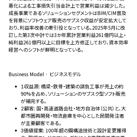
悪化による工事損失引当金計上で営業利益は減少した。
成長事業であるソリューションセグメントはBIM/CIM普及
を背景にソフトウェア販売のサブスク収益が安定拡大して
おり、利益率改善の牽引役となっている。2025年5月に改
訂した第3次中計では3か年累計営業利益261億円以上・
純利益261億円以上に目標を上方修正しており、資本効率
経営へのシフトが鮮明となっている。
Business Model · ビジネスモデル
収益源: 橋梁・鉄骨・建築の請負工事が売上の約
1
90%を占め、ソリューションのサブスク型ソフト販売
が補完する。
顧客: 国・高速道路会社・地方自治体（公共）と、大
2
都市圏再開発・物流倉庫を中心とした民間発注者
が主要顧客である。
価値提案: 100年超の鋼構造技術と設計変更獲得
3