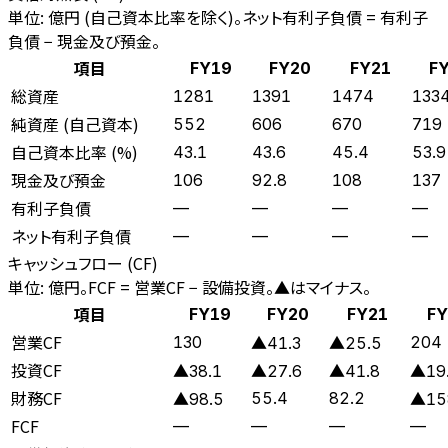
単位: 億円 (自己資本比率を除く)。ネット有利子負債 = 有利子
負債 − 現金及び預金。
項目
FY19
FY20
FY21
F
総資産
1281
1391
1474
133
純資産 (自己資本)
552
606
670
719
自己資本比率 (%)
43.1
43.6
45.4
53.9
現金及び預金
106
92.8
108
137
有利子負債
—
—
—
—
ネット有利子負債
—
—
—
—
キャッシュフロー (CF)
単位: 億円。FCF = 営業CF − 設備投資。▲はマイナス。
項目
FY19
FY20
FY21
FY
営業CF
130
204
▲41.3
▲25.5
投資CF
▲38.1
▲27.6
▲41.8
▲19
財務CF
55.4
82.2
▲98.5
▲15
FCF
—
—
—
—