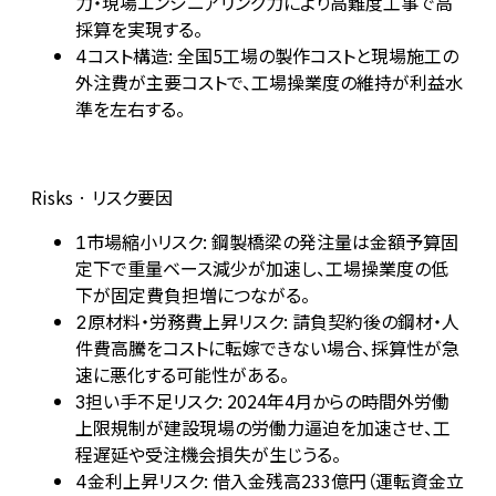
力・現場エンジニアリング力により高難度工事で高
採算を実現する。
コスト構造: 全国5工場の製作コストと現場施工の
4
外注費が主要コストで、工場操業度の維持が利益水
準を左右する。
Risks · リスク要因
市場縮小リスク: 鋼製橋梁の発注量は金額予算固
1
定下で重量ベース減少が加速し、工場操業度の低
下が固定費負担増につながる。
原材料・労務費上昇リスク: 請負契約後の鋼材・人
2
件費高騰をコストに転嫁できない場合、採算性が急
速に悪化する可能性がある。
担い手不足リスク: 2024年4月からの時間外労働
3
上限規制が建設現場の労働力逼迫を加速させ、工
程遅延や受注機会損失が生じうる。
金利上昇リスク: 借入金残高233億円（運転資金立
4