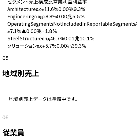
セグメント
売上
構成比
営業利益
利益率
Architecture
11.6
%
0.00兆
9.3%
0.0
兆
Engineering
28.8
%
0.00兆
5.5%
0.0
兆
OperatingSegmentsNotIncludedInReportableSegmentsAn
7.1
%
▲0.00兆
-1.8%
兆
SteelStructure
46.7
%
0.01兆
10.1%
0.1
兆
ソリューション
5.7
%
0.00兆
39.3%
0.0
兆
05
地域別売上
地域別売上データは準備中です。
06
従業員