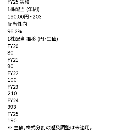
FY
25
実績
1株配当 (年間)
円
190.00
-203
配当性向
%
96.3
1株配当 推移 (円・生値)
FY
20
80
FY
21
80
FY
22
100
FY
23
210
FY
24
393
FY
25
190
※ 生値。株式分割の遡及調整は未適用。