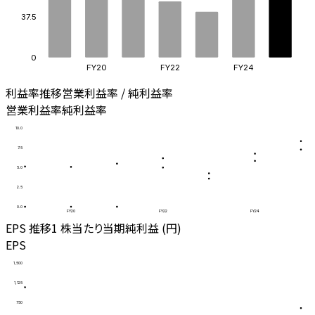
37.5
0
FY20
FY22
FY24
利益率推移
営業利益率 / 純利益率
営業利益率
純利益率
10.0
7.5
5.0
2.5
0.0
FY20
FY22
FY24
EPS 推移
1 株当たり当期純利益 (円)
EPS
1,500
1,125
750