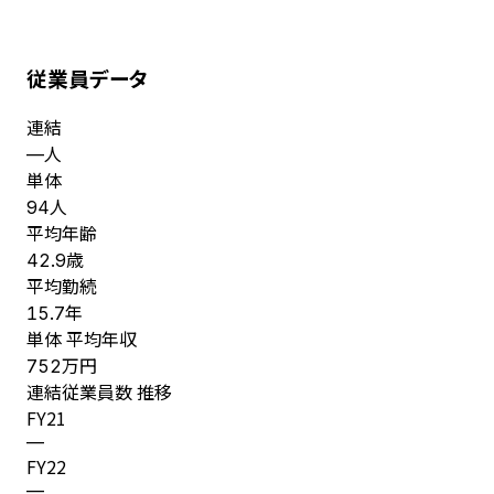
従業員データ
連結
人
—
単体
人
94
平均年齢
歳
42.9
平均勤続
年
15.7
単体 平均年収
万円
752
連結従業員数 推移
FY
21
—
FY
22
—