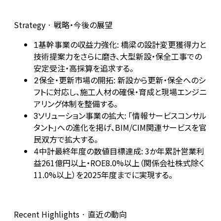
Strategy · 戦略・今後の展望
基幹事業の収益力強化: 橋梁の設計変更獲得力と
1
技術提案力をさらに磨き、大型新設・保全工事での
安定受注・高採算を追求する。
保全・更新市場の開拓: 新設から更新・保全へのシ
2
フトに対応し、施工人材の確保・育成と現場エンジニ
アリング体制を整備する。
ソリューション事業の拡大: 「情報サービスコンサル
3
タント」への進化を掲げ、BIM/CIM関連サービスを官
民双方で拡大する。
中計最終年度の数値目標達成: 3か年累計営業利
4
益261億円以上・ROE8.0%以上（関係会社株式除く
11.0%以上）を2025年度までに実現する。
Recent Highlights · 直近の動向