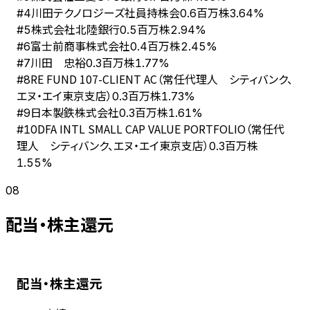
川田テクノロジーズ社員持株会
#
4
0.6百万株
3.64%
株式会社北陸銀行
#
5
0.5百万株
2.94%
富士前商事株式会社
#
6
0.4百万株
2.45%
川田 忠裕
#
7
0.3百万株
1.77%
RE FUND 107-CLIENT AC（常任代理人 シティバンク、
#
8
エヌ・エイ東京支店）
0.3百万株
1.73%
日本製鉄株式会社
#
9
0.3百万株
1.61%
DFA INTL SMALL CAP VALUE PORTFOLIO（常任代
#
10
理人 シティバンク、エヌ・エイ東京支店）
0.3百万株
1.55%
08
配当・株主還元
配当・株主還元