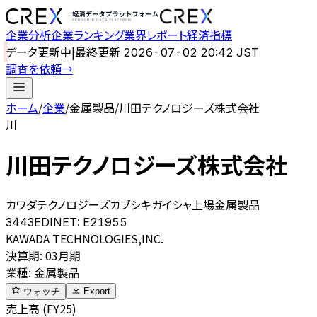
企業分析
企業ランキング
業界レポート
経済指標
データ更新中
|
最終更新
2026-07-02 20:42 JST
調査を依頼
→
ホーム
/
企業
/
金属製品
/
川田テクノロジーズ株式会社
川
川田テクノロジーズ株式会社
カワダテクノロジーズカブシキガイシャ
上場
金属製品
3443
EDINET:
E21955
KAWADA TECHNOLOGIES,INC.
決算期
:
03月期
業種
:
金属製品
ウォッチ
Export
売上高 (FY25)