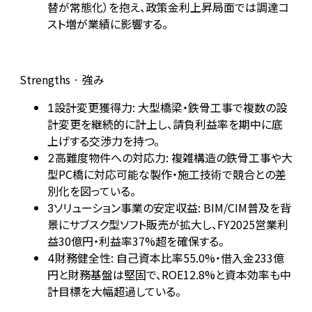
替が常態化）を抱え、政策金利上昇局面では調達コ
スト増が業績に影響する。
Strengths · 強み
設計変更獲得力: 大型橋梁・鉄骨工事で複数の設
1
計変更を継続的に計上し、請負利益率を期中に底
上げする交渉力を持つ。
高難度物件への対応力: 複雑構造の鉄骨工事や大
2
型PC橋に対応可能な製作・施工技術で競合との差
別化を図っている。
ソリューション事業の安定収益: BIM/CIM普及を背
3
景にサブスク型ソフト販売が拡大し、FY2025営業利
益30億円・利益率37%超を確保する。
財務健全性: 自己資本比率55.0%・借入金233億
4
円と財務基盤は堅固で、ROE12.8%と資本効率も中
計目標を大幅超過している。