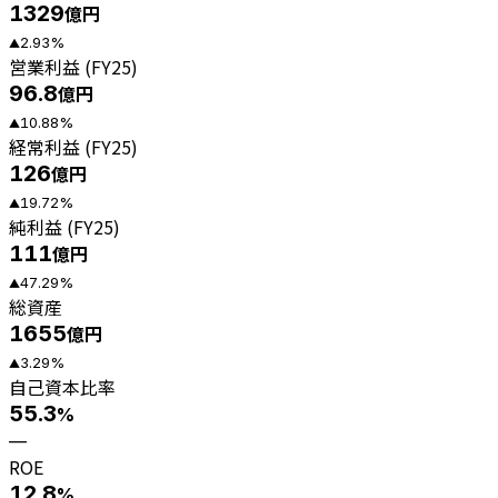
1329
億円
2.93
%
▲
営業利益 (FY25)
96.8
億円
10.88
%
▲
経常利益 (FY25)
126
億円
19.72
%
▲
純利益 (FY25)
111
億円
47.29
%
▲
総資産
1655
億円
3.29
%
▲
自己資本比率
55.3
%
—
ROE
12.8
%