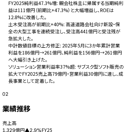
FY2025純利益47.3%増: 親会社株主に帰属する当期純利
益は111億円（前期比+47.3%）と大幅増益し、ROEは
12.8%に改善した。
土木受注高が前期比+40%: 高速道路会社向け新設・保
全の大型工事を連続受注し、受注高441億円と受注残が
急拡大した。
中計数値目標の上方修正: 2025年5月に3か年累計営業
利益を186億円→261億円、純利益を156億円→261億円
へ大幅引き上げた。
ソリューション営業利益率37%超: サブスク型ソフト販売の
拡大でFY2025売上高79億円・営業利益30億円に達し、成
長事業として定着した。
02
業績推移
売上高
億円
FY25
1,329
▲
2.9
%