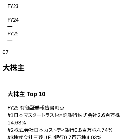
FY
23
—
FY
24
—
FY
25
—
07
大株主
大株主 Top 10
FY
25
有価証券報告書時点
日本マスタートラスト信託銀行株式会社
#
1
2.6百万株
14.68%
株式会社日本カストディ銀行
#
2
0.8百万株
4.74%
株式会社三菱ＵＦＪ銀行
#
3
0.7百万株
4.03%