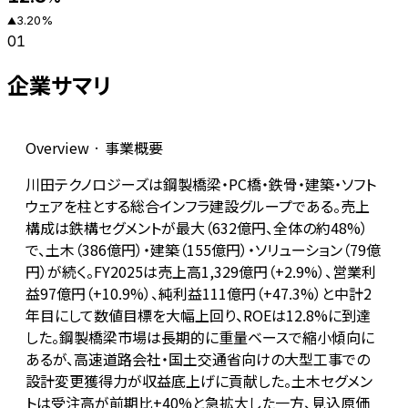
3.20
%
▲
01
企業サマリ
Overview · 事業概要
川田テクノロジーズは鋼製橋梁・PC橋・鉄骨・建築・ソフト
ウェアを柱とする総合インフラ建設グループである。売上
構成は鉄構セグメントが最大（632億円、全体の約48%）
で、土木（386億円）・建築（155億円）・ソリューション（79億
円）が続く。FY2025は売上高1,329億円（+2.9%）、営業利
益97億円（+10.9%）、純利益111億円（+47.3%）と中計2
年目にして数値目標を大幅上回り、ROEは12.8%に到達
した。鋼製橋梁市場は長期的に重量ベースで縮小傾向に
あるが、高速道路会社・国土交通省向けの大型工事での
設計変更獲得力が収益底上げに貢献した。土木セグメン
トは受注高が前期比+40%と急拡大した一方、見込原価