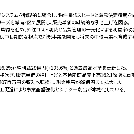
管理システムを戦略的に統合し、物件開発スピードと意思決定精度を
O」シリーズを城南3区で展開し、販売単価の継続的な引き上げを図る。
工集約を進め、外注コスト削減と品質管理の一元化による利益率改
加え、中長期的な視点で新規事業を開拓し将来の中核事業へ育成する
+116.2%)・純利益28億円(+193.6%)と過去最高水準を更新した。
竣工が相次ぎ、販売単価の押し上げと不動産商品売上高162.1%増に貢
4,407百万円の収入へ転換し、現金残高が88億円まで拡大した。
施工促進により事業基盤強化とシナジー創出が本格化している。