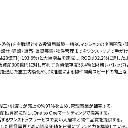
・渋谷)を主戦場とする投資用新築一棟RCマンションの企画開発・販売
から設計・建設・販売・賃貸募集・物件管理までをワンストップで手がける
)、純利益28億円(+193.6%)と大幅増益を達成し、ROEは32.2
資産300億円に対し有利子負債依存度53.4%と財務レバレッジ
を通じた施工内製化や、DX推進による物件開発スピードの向上な
の竣工・引渡しが売上の約97%を占め、管理事業が補完する。
投資家に対し、One to Oneマーケティングで提案する。
一括するワンストップサービスで高い入居率と物件品質を提供する。
安定した賃貸需要と高い資産価値を背景にブランド力を構築している。