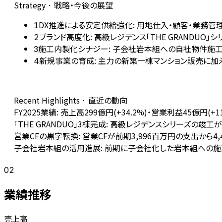
Strategy · 戦略・今後の展望
DX推進による安定供給強化: 用地仕入・顧客・業務
1
ブランド高度化: 高級レジデンス「THE GRANDU
2
施工内製化シナジー: 子会社岩本組への自社物件施
3
新規事業の育成: 主力の新築一棟マンション販売に
4
Recent Highlights · 直近の動向
FY2025業績: 売上高299億円(+34.2%)・営業利益45億円(
「THE GRANDUO」3棟完成: 高級レジデンスシリーズの
営業CFの黒字転換: 営業CFが前期3,996百万円の支出から
子会社岩本組の活用進展: 前期に子会社化した岩本組への
02
業績推移
売上高