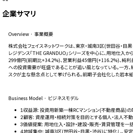
企業サマリ
Overview · 事業概要
株式会社フェイスネットワークは、東京・城南3区(世田谷・目黒
レジデンス「THE GRANDUO」シリーズを中心に、用地仕入
299億円(前期比+34.2%)、営業利益45億円(+116.2%
への投資需要が旺盛であることが追い風となっている。一方、総
スクが主な懸念点として挙げられる。前期子会社化した岩本組
Business Model · ビジネスモデル
収益源: 投資用新築一棟RCマンション(不動産商品)
1
顧客: 資産運用・相続対策を目的とする個人・法人不動産
2
価値提案: 用地仕入・設計・建設・販売・賃貸管理を
3
地域集中: 城南3区(世田谷・目黒・渋谷)に特化し、
4