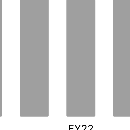
0
FY22