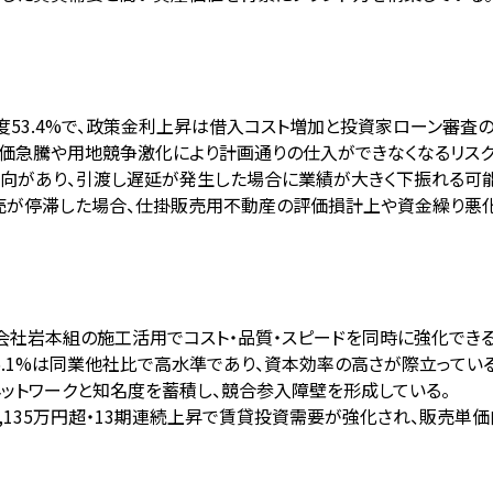
存度53.4%で、政策金利上昇は借入コスト増加と投資家ローン審査
地価急騰や用地競争激化により計画通りの仕入ができなくなるリスク
傾向があり、引渡し遅延が発生した場合に業績が大きく下振れる可
販売が停滞した場合、仕掛販売用不動産の評価損計上や資金繰り悪化
子会社岩本組の施工活用でコスト・品質・スピードを同時に強化できる
利益率15.1%は同業他社比で高水準であり、資本効率の高さが際立ってい
ネットワークと知名度を蓄積し、競合参入障壁を形成している。
,135万円超・13期連続上昇で賃貸投資需要が強化され、販売単価