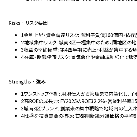
Risks · リスク要因
金利上昇・資金調達リスク: 有利子負債160億円・依
1
地域集中リスク: 城南3区一極集中のため、同地区の
2
収益の季節偏重: 第4四半期に売上・利益が集中する
3
在庫・棚卸評価リスク: 景気悪化や金融規制強化で
4
Strengths · 強み
ワンストップ体制: 用地仕入から管理まで内製化し、
1
高ROEの成長力: FY2025のROE32.2%・営業
2
城南3区ブランド: 創業来の集中戦略で地域内の仕入
3
旺盛な投資需要の捕捉: 首都圏新築分譲価格の平均8
4