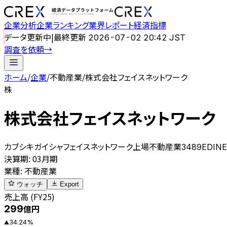
企業分析
企業ランキング
業界レポート
経済指標
データ更新中
|
最終更新
2026-07-02 20:42 JST
調査を依頼
→
ホーム
/
企業
/
不動産業
/
株式会社フェイスネットワーク
株
株式会社フェイスネットワーク
カブシキガイシャフェイスネットワーク
上場
不動産業
3489
EDINE
決算期
:
03月期
業種
:
不動産業
ウォッチ
Export
売上高 (FY25)
299
億円
34.24
%
▲