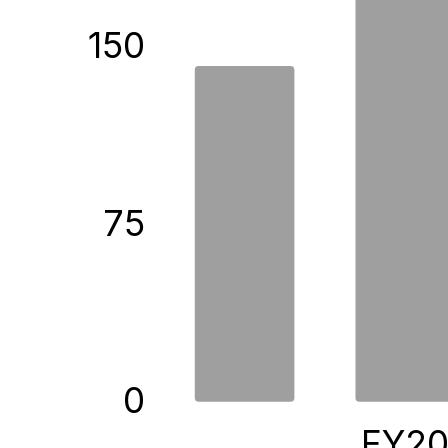
150
75
0
FY2