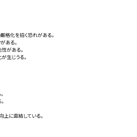
の厳格化を招く恐れがある。
がある。
能性がある。
が生じうる。
。
る。
向上に直結している。